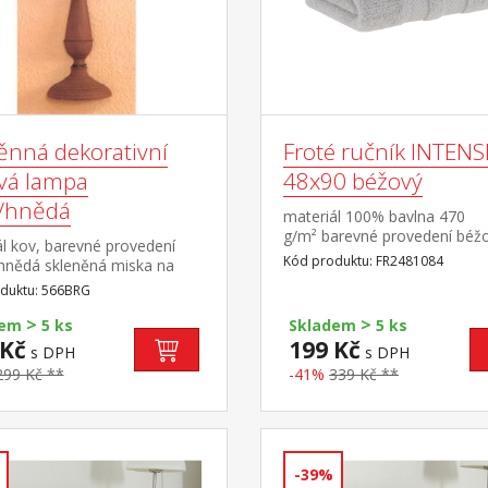
ěnná dekorativní
Froté ručník INTENS
vá lampa
48x90 béžový
á/hnědá
materiál 100% bavlna 470
g/m² barevné provedení béž
l kov, barevné provedení
Kód produktu: FR2481084
 hnědá skleněná miska na
u svíčku doporučujeme
duktu: 566BRG
 elektrické LED čajové svíčky
>
>
není součástí dodávky
dem
5 ks
Skladem
5 ks
 Kč
199 Kč
s DPH
s DPH
299 Kč **
-41%
339 Kč **
-39%