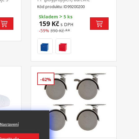
šinu
provedení hnědá
Kód produktu: ID99200200
řesel
>
Skladem
5 ks
159 Kč
s DPH
-59%
390 Kč **
-62%
Nastavení