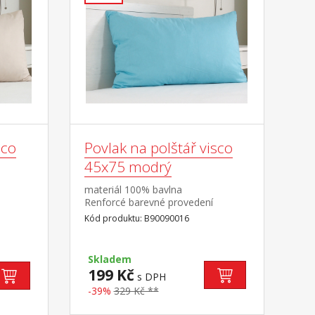
sco
Povlak na polštář visco
45x75 modrý
materiál 100% bavlna
Renforcé barevné provedení
modrá pratelný do 60 °C
Kód produktu: B90090016
Skladem
199 Kč
s DPH
-39%
329 Kč **