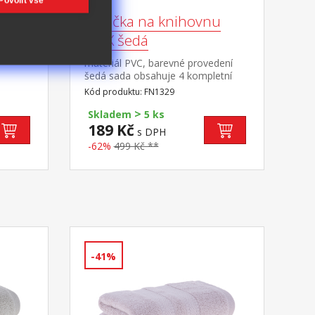
Povolit vše
48x80
Kolečka na knihovnu
MAX šedá
materiál PVC, barevné provedení
šedá sada obsahuje 4 kompletní
kolečka z toho 2 s brzdou vhodné
Kód produktu: FN1329
pro knihovny MAX
>
Skladem
5 ks
189 Kč
s DPH
-62%
499 Kč **
-41%