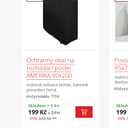
Ochranný obal na
Povla
rozkládací postel
45x75
AMERIKA 90x200
materi
Renfor
materiál netkaná textilie, barevné
bílá pr
Kód pro
provedení černá
Kód produktu: 7159
>
Skladem
5 ks
Skla
199 Kč
199
s DPH
-39%
330 Kč **
-39%