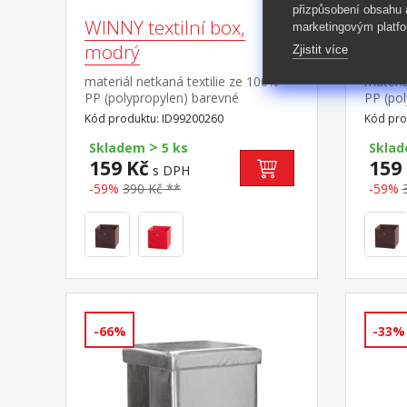
přizpůsobení obsahu
WINNY textilní box,
WINNY
marketingovým platfo
modrý
červ
Zjistit více
materiál netkaná textilie ze 100%
materiá
PP (polypropylen) barevné
PP (po
provedení modrá
proved
Kód produktu: ID99200260
Kód pro
>
Skladem
5 ks
Skla
159 Kč
159
s DPH
-59%
390 Kč **
-59%
-66%
-33%