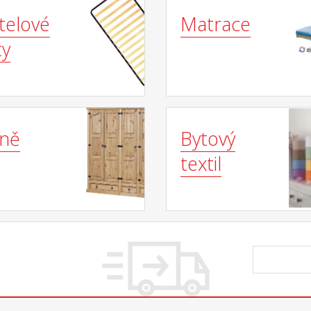
telové
Matrace
ty
íně
Bytový
textil