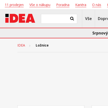
11 prodejen
Vše o nákupu
Poradna
Kariéra
O nás
Vše
Dopr
Srpnový
IDEA
Ložnice