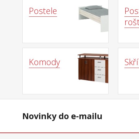
Postele
Pos
roš
Komody
Skř
Novinky do e-mailu