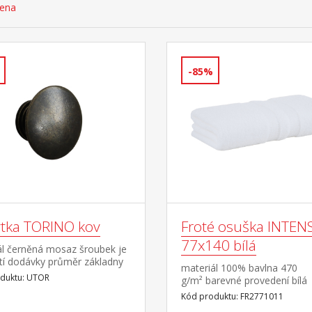
cena
-85%
tka TORINO kov
Froté osuška INTEN
77x140 bílá
ál černěná mosaz šroubek je
tí dodávky průměr základny
materiál 100% bavlna 470
duktu: UTOR
g/m² barevné provedení bílá
Kód produktu: FR2771011