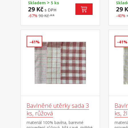
>
Skladem
5 ks
Skla
29 Kč
29 
s DPH
-67%
90 Kč **
-40%
-41%
-41%
Bavlněné utěrky sada 3
Bavl
ks, růžová
ks, ž
materiál 100% bavlna, barevné
materi
provedení: růžová, bílá savé, měkké,
provede