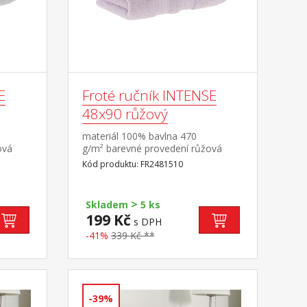
E
Froté ručník INTENSE
48x90 růžový
materiál 100% bavlna 470
ová
g/m² barevné provedení růžová
Kód produktu: FR2481510
>
Skladem
5 ks
199 Kč
s DPH
-41%
339 Kč **
-39%