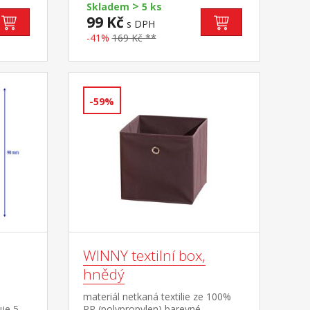
>
cm
Skladem
5 ks
99 Kč
s DPH
-41%
169 Kč **
-59%
WINNY textilní box,
hnědý
materiál netkaná textilie ze 100%
je 5
PP (polypropylen) barevné