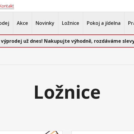
Kontakt
odej
Akce
Novinky
Ložnice
Pokoj a jídelna
Pr
 výprodej už dnes! Nakupujte výhodně, rozdáváme slevy
Ložnice