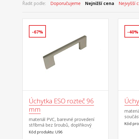
Řadit podle:
Doporučujeme
Nejnižší cena
Nejvyšší 
-67%
-40%
Úchytka ESO rozteč 96
Úchy
mm
materi
součás
materiál PVC, barevné provedení
17 mm
Kód pro
stříbrná bez šroubů, doplňkový
sortiment ke skříním a nástavcům
Kód produktu: U96
ESO