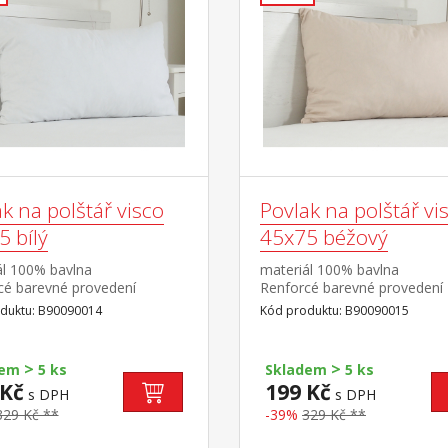
k na polštář visco
Povlak na polštář vi
 bílý
45x75 béžový
ál 100% bavlna
materiál 100% bavlna
cé barevné provedení
Renforcé barevné provedení
atelný do 60 °C
béžová pratelný do 60 °C
duktu: B90090014
Kód produktu: B90090015
>
>
dem
5 ks
Skladem
5 ks
 Kč
199 Kč
s DPH
s DPH
329 Kč **
-39%
329 Kč **