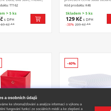
é do 60 °C balení obsahuje 3
kusů koleček vhodné pro vět
duktu: TT162
Kód produktu: K48
těrek o rozměrech 50 × 70
našich kancelářských židlí a k
>
>
dem
5 ks
Skladem
5 ks
Kč
129 Kč
s DPH
s DPH
169 Kč **
-38%
209 Kč **
-40%
es a osobních údajů
íváme ke shromažďování a analýze informací o výkonu a
tění fungování funkcí ze sociálních médií a ke zlepšení a