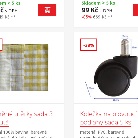
>
>
dem
5 ks
Skladem
5 ks
Kč
99 Kč
s DPH
s DPH
49 Kč **
-85%
669 Kč **
-38%
něné utěrky sada 3
Kolečka na plovoucí
lutá
podlahy sada 5 ks
ál 100% bavlna, barevné
materiál PVC, barevné
ní: žlutá, bílá savé, měkké,
provedení černá sada obsahu