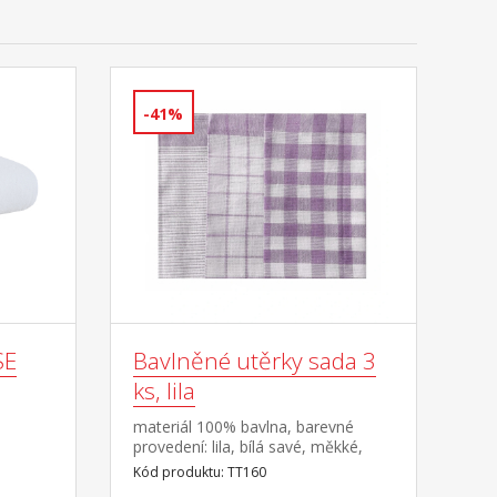
-41%
SE
Bavlněné utěrky sada 3
ks, lila
materiál 100% bavlna, barevné
provedení: lila, bílá savé, měkké,
pratelné do 60 °C balení obsahuje 3
Kód produktu: TT160
kusy utěrek o rozměrech 50 × 70