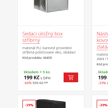
Sedací úložný box
Nást
stříbrný
kovo
zlat
materiál PU, barevné provedení
stříbrná polstrované víko, skládací
materiá
úložný prostor (š/h/v) cca 36 × 36 ×
Kód produktu: 4443SI
zlatá /
34 cm
čajovo
Kód pro
použití
>
svíčka 
Skladem
5 ks
Skla
199 Kč
199
s DPH
-66%
599 Kč **
-33%
-39%
-39%