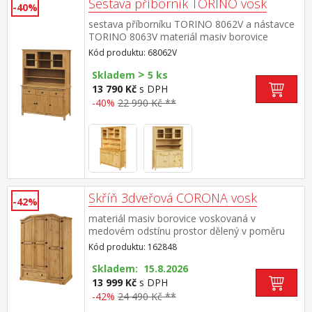
Sestava příborník TORINO vosk
-40%
sestava příborníku TORINO 8062V a nástavce
TORINO 8063V materiál masiv borovice
voskovaná v medovém odstínu kovové
Kód produktu: 68062V
úchytky v barevném provedení černěná
>
mosaz příborník: 3 dveře, 3 zásuvky s
Skladem
5 ks
kovovými pojezdy nástavec: dvoje prosklená
13 790 Kč
s DPH
dvířka rozměr příborníku (š/h/v) 129 × 40 × 80
-40%
22 990 Kč **
cm rozměr nástavce (š/h/v) 129 × 33 × 100 cm
Skříň 3dveřová CORONA vosk
-42%
materiál masiv borovice voskovaná v
medovém odstínu prostor dělený v poměru
2:1 širší část šatní tyč a police na klobouky, ve
Kód produktu: 162848
spodní části široká zásuvka užší část 3 police z
toho 2 variabilní kovové ozdobné
Skladem: 15.8.2026
úchytky součást sestavy Corona
13 999 Kč
s DPH
-42%
24 490 Kč **