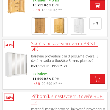
>
Skladem
5 ks
police doporučený nástavec 8864K
10 799 Kč
s DPH
-36%
16 990 Kč **
+ 3
Skříň s posuvnými dveřmi ARIS III
-43%
bílá
barevné provedení bílá 3 posuvné dveře, 3
úzká zrcadla o tloušťce 3 mm, plastové
úchytky prostor dělený v poměru 1:2 v levé
Kód produktu: IN5002573
užší části 4 police o šířce 61 cm v pravé širší
části 2 šatní tyče, každá v délce 68 cm a police
Skladem
na klobouky o šířce 138 cm
11 599 Kč
s DPH
-43%
20 690 Kč **
Příborník s nástavcem 3 dveře RUBI
-36%
lak
materiál masiv borovice, lakované provedení v