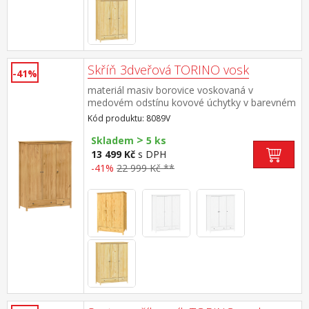
Skříň 3dveřová TORINO vosk
-41%
materiál masiv borovice voskovaná v
medovém odstínu kovové úchytky v barevném
provedení černěná mosaz prostor dělený v
Kód produktu: 8089V
poměru 2:1 širší část šatní tyč a police, užší
>
část 3 police ve spodní části 2 zásuvky s
Skladem
5 ks
kovovými pojezdy doporučený nástavec 8189V
13 499 Kč
s DPH
-41%
22 999 Kč **