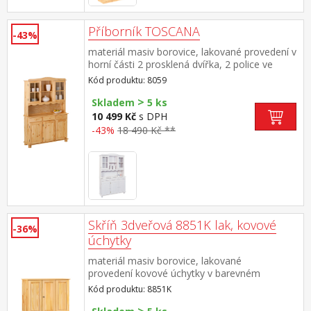
Příborník TOSCANA
-43%
materiál masiv borovice, lakované provedení v
horní části 2 prosklená dvířka, 2 police ve
spodní části 3 plná dvířka, 3 zásuvky s
Kód produktu: 8059
kovovými pojezdy hloubka horní části 32
>
cm sestava příborníku ABACO ID30500010 a
Skladem
5 ks
nástavce ABACO 8057 PAMINA, LOVI, ABACO,
10 499 Kč
s DPH
LIVIO, ALICANTE, VALENCIA, TOSCANA,
-43%
18 490 Kč **
SIENA
Skříň 3dveřová 8851K lak, kovové
-36%
úchytky
materiál masiv borovice, lakované
provedení kovové úchytky v barevném
provedení černěná mosaz čtyři zásuvky s
Kód produktu: 8851K
kovovými pojezdy v levé části dvě šatní tyče,
ve střední části 1 police a v pravé části 3