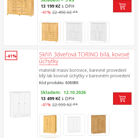
police doporučený nástavec 8853K
13 199 Kč
s DPH
-41%
22 490 Kč **
Skříň 3dveřová TORINO bílá, kovové
-41%
úchytky
materiál masiv borovice, barevné provedení
bílý lak kovové úchytky v barevném provedení
černěná mosaz prostor dělený v poměru
Kód produktu: 8089BK
2:1 širší část šatní tyč a police, užší část 3
police ve spodní části 2 zásuvky s kovovými
Skladem: 12.10.2026
pojezdy doporučený nástavec 8189BK
13 499 Kč
s DPH
-41%
22 999 Kč **