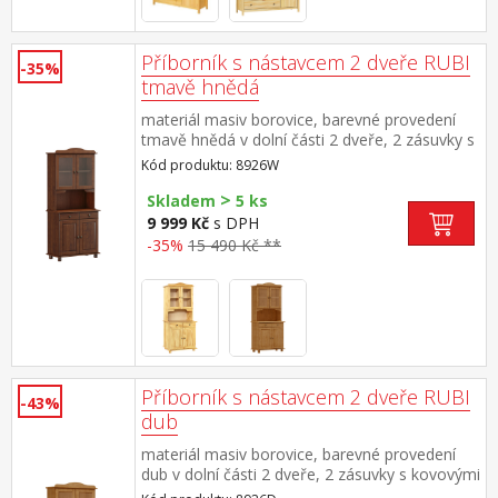
Příborník s nástavcem 2 dveře RUBI
-35%
tmavě hnědá
materiál masiv borovice, barevné provedení
tmavě hnědá v dolní části 2 dveře, 2 zásuvky s
kovovými pojezdy v horní části dvoje
Kód produktu: 8926W
prosklené dveře
>
Skladem
5 ks
9 999 Kč
s DPH
-35%
15 490 Kč **
Příborník s nástavcem 2 dveře RUBI
-43%
dub
materiál masiv borovice, barevné provedení
dub v dolní části 2 dveře, 2 zásuvky s kovovými
pojezdy v horní části dvoje prosklené dveře