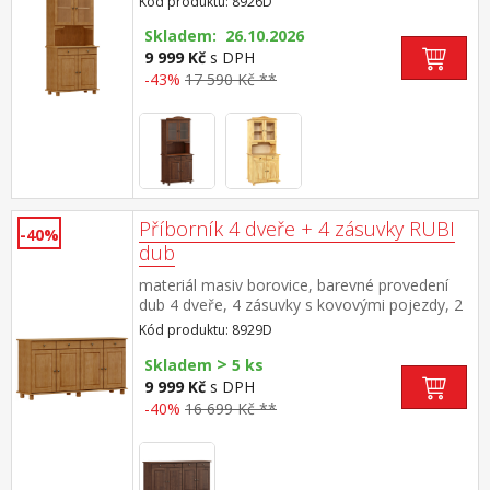
Kód produktu: 8926D
Skladem: 26.10.2026
9 999 Kč
s DPH
-43%
17 590 Kč **
Příborník 4 dveře + 4 zásuvky RUBI
-40%
dub
materiál masiv borovice, barevné provedení
dub 4 dveře, 4 zásuvky s kovovými pojezdy, 2
police
Kód produktu: 8929D
>
Skladem
5 ks
9 999 Kč
s DPH
-40%
16 699 Kč **