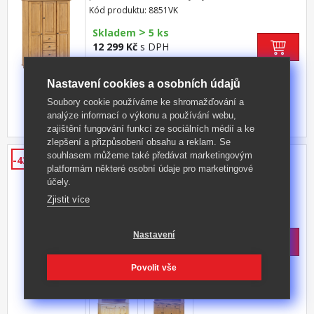
provedení černěná mosaz čtyři zásuvky s
Kód produktu: 8851VK
kovovými pojezdy v levé části dvě šatní tyče,
>
ve střední části 1 police a v pravé části 3
Skladem
5 ks
police doporučený nástavec 8864VK
12 299 Kč
s DPH
-40%
20 599 Kč **
Nastavení cookies a osobních údajů
+ 3
Soubory cookie používáme ke shromažďování a
analýze informací o výkonu a používání webu,
zajištění fungování funkcí ze sociálních médií a ke
zlepšení a přizpůsobení obsahu a reklam. Se
Sestava příborník TORINO
souhlasem můžeme také předávat marketingovým
-43%
platformám některé osobní údaje pro marketingové
sestava příborníku TORINO 8062 a nástavce
účely.
TORINO 8063 materiál masiv borovice,
Zjistit více
lakované provedení příborník: 3 dveře, 3
Kód produktu: 68062
zásuvky s kovovými pojezdy nástavec: dvoje
prosklená dvířka rozměr příborníku (š/h/v) 129
Skladem
Nastavení
× 40 × 80 cm rozměr nástavce (š/h/v) 129 × 33
12 790 Kč
s DPH
× 100 cm
-43%
22 790 Kč **
Povolit vše