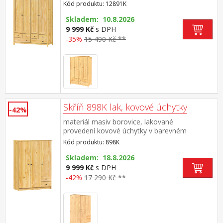
provedení černěná mosaz prostor dělený na
Kód produktu: 12891K
poloviny, v každé polovině šatní tyč 4 menší a
2 větší zásuvky s kovovými pojezdy
Skladem: 10.8.2026
9 999 Kč
s DPH
-35%
15 490 Kč **
Skříň 898K lak, kovové úchytky
-42%
materiál masiv borovice, lakované
provedení kovové úchytky v barevném
provedení černěná mosaz prostor dělený v
Kód produktu: 898K
poměru 2:1, širší část šatní tyč a police užší
část 3 variabilní police, 2 zásuvky s kovovými
Skladem: 18.8.2026
pojezdy doporučený nástavec 899K
9 999 Kč
s DPH
-42%
17 290 Kč **