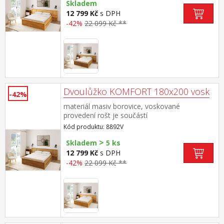
doplněk úložný prostor 8893
Skladem
12 799 Kč
s DPH
-42%
22 099 Kč **
Dvoulůžko KOMFORT 180x200 vosk
-42%
materiál masiv borovice, voskované
provedení rošt je součástí
dodávky doporučený rozměr matrace 180 ×
Kód produktu: 8892V
200 cm nebo 2 kusy 90 × 200 cm vhodný
>
doplněk úložný prostor 8893V
Skladem
5 ks
12 799 Kč
s DPH
-42%
22 099 Kč **