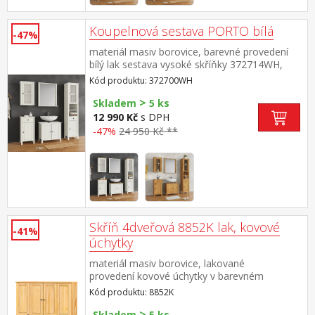
Koupelnová sestava PORTO bílá
-47%
materiál masiv borovice, barevné provedení
bílý lak sestava vysoké skříňky 372714WH,
závěsné skříňky 372724WH, skříňky
Kód produktu: 372700WH
372725WH, skříňky pod umývadlo 372729WH
>
a zrcadla 372732WH rozměr vysoké skříňky
Skladem
5 ks
(š/h/v) 42 × 30 × 190 cm rozměr závěsné
12 990 Kč
s DPH
skříňky (š/h/v) 42 × 25 × 70 cm rozměr skříňky
-47%
24 950 Kč **
(š/h/v) 42 × 30 × 80 cm rozměr skříňky pod
umývadlo (š/h/v) 60 × 35 × 67 cm rozměr
zrcadla (š/h/v) 67 × 12 × 78 cm
Skříň 4dveřová 8852K lak, kovové
-41%
úchytky
materiál masiv borovice, lakované
provedení kovové úchytky v barevném
provedení černěná mosaz čtyři široké zásuvky
Kód produktu: 8852K
s kovovými pojezdy v levé části dvě šatní tyče,
>
ve střední části 1 police a v pravé části 3
Skladem
5 ks