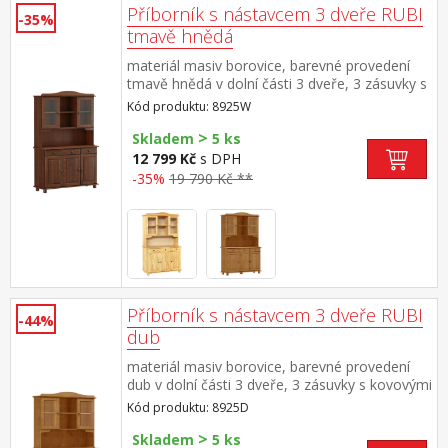
Příborník s nástavcem 3 dveře RUBI
-35%
tmavě hnědá
materiál masiv borovice, barevné provedení
tmavě hnědá v dolní části 3 dveře, 3 zásuvky s
kovovými pojezdy v horní části dvoje
Kód produktu: 8925W
prosklené dveře
>
Skladem
5 ks
12 799 Kč
s DPH
-35%
19 790 Kč **
Příborník s nástavcem 3 dveře RUBI
-44%
dub
materiál masiv borovice, barevné provedení
dub v dolní části 3 dveře, 3 zásuvky s kovovými
pojezdy v horní části dvoje prosklené dveře
Kód produktu: 8925D
>
Skladem
5 ks