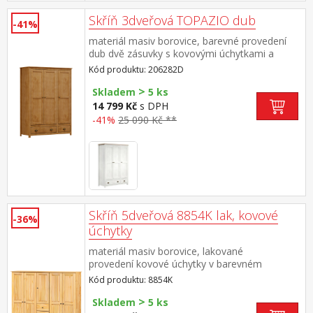
Skříň 3dveřová TOPAZIO dub
-41%
materiál masiv borovice, barevné provedení
dub dvě zásuvky s kovovými úchytkami a
pojezdy v levé části 3 police, v pravé části 1
Kód produktu: 206282D
police a kovová šatní tyč
>
Skladem
5 ks
14 799 Kč
s DPH
-41%
25 090 Kč **
Skříň 5dveřová 8854K lak, kovové
-36%
úchytky
materiál masiv borovice, lakované
provedení kovové úchytky v barevném
provedení černěná mosaz čtyři zásuvky s
Kód produktu: 8854K
kovovými pojezdy v levé části dvě šatní tyče,
>
ve střední části 1 police a v pravé části 3
Skladem
5 ks