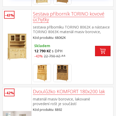
Sestava příborník TORINO kovové
-43%
úchytky
sestava příborníku TORINO 8062K a nástavce
TORINO 8063K materiál masiv borovice,
lakované provedení kovové úchytky v
Kód produktu: 68062K
barevném provedení černěná mosaz příborník:
3 dveře, 3 zásuvky s kovovými
Skladem
pojezdy nástavec: dvoje prosklená
12 790 Kč
s DPH
dvířka rozměr příborníku (š/h/v) 129 × 40 × 80
-43%
22 790 Kč **
cm rozměr nástavce (š/h/v) 129 × 33 × 100 cm
Dvoulůžko KOMFORT 180x200 lak
-42%
materiál masiv borovice, lakované
provedení rošt je součástí
dodávky doporučený rozměr matrace 180 ×
Kód produktu: 8892
200 cm nebo 2 kusy 90 × 200 cm vhodný