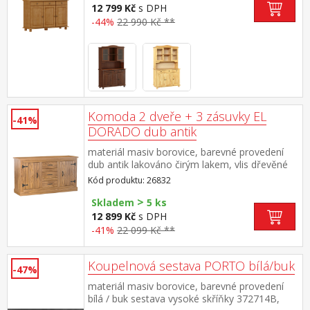
12 799 Kč
s DPH
-44%
22 990 Kč **
Komoda 2 dveře + 3 zásuvky EL
-41%
DORADO dub antik
materiál masiv borovice, barevné provedení
dub antik lakováno čirým lakem, vlis dřevěné
struktury 2 dvířka, 2 police, 3 zásuvky součást
Kód produktu: 26832
sestavy EL DORADO
>
Skladem
5 ks
12 899 Kč
s DPH
-41%
22 099 Kč **
Koupelnová sestava PORTO bílá/buk
-47%
materiál masiv borovice, barevné provedení
bílá / buk sestava vysoké skříňky 372714B,