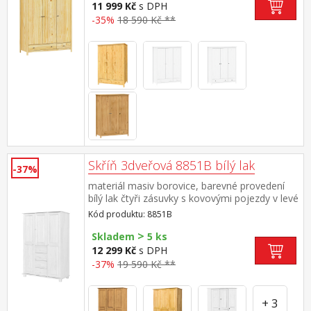
kovovými pojezdy doporučený nástavec 8189K
11 999 Kč
s DPH
-35%
18 590 Kč **
Skříň 3dveřová 8851B bílý lak
-37%
materiál masiv borovice, barevné provedení
bílý lak čtyři zásuvky s kovovými pojezdy v levé
části dvě šatní tyče, ve střední části 1 police a
Kód produktu: 8851B
v pravé části 3 police doporučený nástavec
>
8864B
Skladem
5 ks
12 299 Kč
s DPH
-37%
19 590 Kč **
+ 3