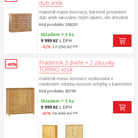
dub antik
materiál masiv borovice, barevné provedení
dub antik lakováno čirým lakem, vlis dřevěné
struktury šest zásuvek součást sestavy EL
Kód produktu: 268261
DORADO
>
Skladem
5 ks
9 999 Kč
s DPH
-42%
17 290 Kč **
Prádelník 3 dveře + 2 zásuvky
-40%
TORINO vosk
materiál masiv borovice voskovaná v
medovém odstínu kovové úchytky v barevném
provedení černěná mosaz 3 dvířka a 2 zásuvky
Kód produktu: 8079V
s kovovými pojezdy
>
Skladem
5 ks
9 999 Kč
s DPH
-40%
16 690 Kč **