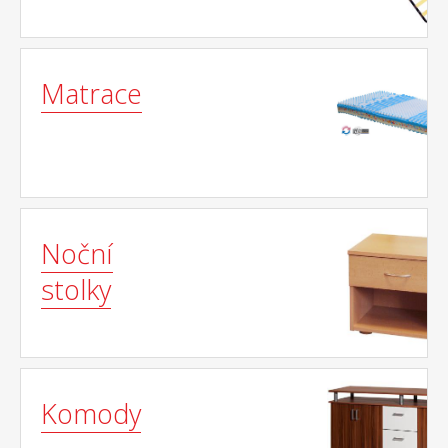
Matrace
Noční
stolky
Komody