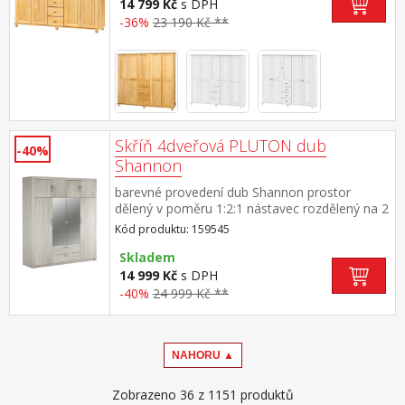
police doporučený nástavec 8855K
14 799 Kč
s DPH
-36%
23 190 Kč **
Skříň 4dveřová PLUTON dub
-40%
Shannon
barevné provedení dub Shannon prostor
dělený v poměru 1:2:1 nástavec rozdělený na 2
stejné části je součástí skříně v každé užší
Kód produktu: 159545
části 3 police z toho vždy 2 variabilní širší část
zrcadlové dveře, šatní tyč o délce 81,3 cm v
Skladem
dolní části 2 zásuvky s kovovými
14 999 Kč
s DPH
pojezdy vnitřní rozměr zásuvky (š/h/v) 79 × 37
-40%
24 999 Kč **
× 15 cm maximální nosnosti uvedeny v návodu
k montáži
NAHORU ▲
Zobrazeno 36 z 1151 produktů