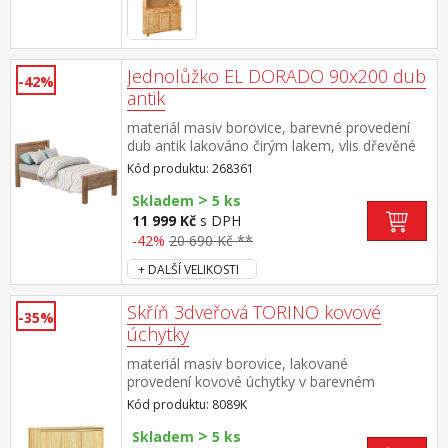
Jednolůžko EL DORADO 90x200 dub
-42%
antik
materiál masiv borovice, barevné provedení
dub antik lakováno čirým lakem, vlis dřevěné
struktury cena bez roštu a
Kód produktu: 268361
matrace doporučený rozměr matrace 90 × 200
>
cm a rošt R1 součást sestavy EL DORADO
Skladem
5 ks
11 999 Kč
s DPH
-42%
20 690 Kč **
+ DALŠÍ VELIKOSTI
Skříň 3dveřová TORINO kovové
-35%
úchytky
materiál masiv borovice, lakované
provedení kovové úchytky v barevném
provedení černěná mosaz prostor dělený v
Kód produktu: 8089K
poměru 2:1 širší část šatní tyč a police, užší
>
část 3 police ve spodní části 2 zásuvky s
Skladem
5 ks