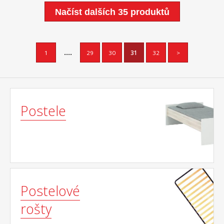
Načíst dalších 35 produktů
....
1
29
30
31
32
>
Postele
Postelové
rošty