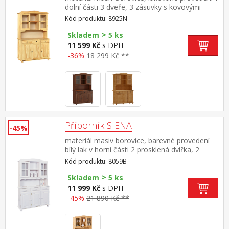
dolní části 3 dveře, 3 zásuvky s kovovými
pojezdy v horní části dvoje prosklené dveře
Kód produktu: 8925N
>
Skladem
5 ks
11 599 Kč
s DPH
-36%
18 299 Kč **
Příborník SIENA
-45%
materiál masiv borovice, barevné provedení
bílý lak v horní části 2 prosklená dvířka, 2
police ve spodní části 3 plná dvířka, 3 zásuvky
Kód produktu: 8059B
s kovovými pojezdy hloubka horní části 32
>
cm sestava příborníku LIVIO ID20900810 a
Skladem
5 ks
nástavce LIVIO 8057B PAMINA, LOVI, ABACO,
11 999 Kč
s DPH
LIVIO, ALICANTE, VALENCIA, TOSCANA,
-45%
21 890 Kč **
SIENA