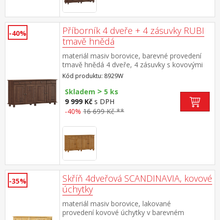
Příborník 4 dveře + 4 zásuvky RUBI
-40%
tmavě hnědá
materiál masiv borovice, barevné provedení
tmavě hnědá 4 dveře, 4 zásuvky s kovovými
pojezdy, 2 police
Kód produktu: 8929W
>
Skladem
5 ks
9 999 Kč
s DPH
-40%
16 699 Kč **
Skříň 4dveřová SCANDINAVIA, kovové
-35%
úchytky
materiál masiv borovice, lakované
provedení kovové úchytky v barevném