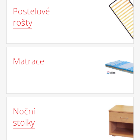
Postelové
rošty
Matrace
Noční
stolky