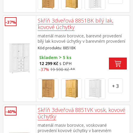
Skříň 3dveřová 8851BK bílý lak,
-37%
kovové úchytky
materiál masiv borovice, barevné provedení
bílý lak kovové úchytky v barevném provedení
černěná mosaz čtyři zásuvky s kovovými
Kód produktu: 8851BK
pojezdy v levé části dvě šatní tyče, ve střední
>
části 1 police a v pravé části 3
Skladem
5 ks
police doporučený nástavec 8864BK
12 299 Kč
s DPH
-37%
19 590 Kč **
+ 3
Skříň 3dveřová 8851VK vosk, kovové
-40%
úchytky
materiál masiv borovice, voskované
provedení kovové úchytky v barevném