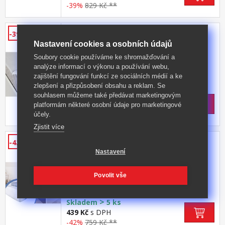
-39%
829 Kč **
Chránič matrace s gumami v rozích
-39%
160x200
Nastavení cookies a osobních údajů
materiál: horní vrstva froté 70% bavlna, 30%
Soubory cookie používáme ke shromažďování a
polyester, dolní vrstva polyuretan barevné
analýze informací o výkonu a používání webu,
provedení bílá v rozích všité gumy, pratelné do
zajištění fungování funkcí ze sociálních médií a ke
Kód produktu: B20010244
60 °C
zlepšení a přizpůsobení obsahu a reklam. Se
>
Skladem
5 ks
souhlasem můžeme také předávat marketingovým
469 Kč
s DPH
platformám některé osobní údaje pro marketingové
-39%
779 Kč **
účely.
Zjistit více
Chránič matrace celoprostěradlo
-42%
90x200
Nastavení
materiál: horní vrstva froté 70% bavlna, 30%
polyester, dolní vrstva polyuretan barevné
Povolit vše
provedení bílá obšito gumou, pratelné do 60
Kód produktu: B20010080
°C
>
Skladem
5 ks
439 Kč
s DPH
-42%
759 Kč **