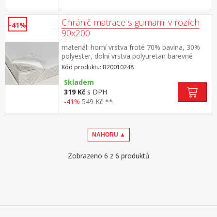
Chránič matrace s gumami v rozích
-41%
90x200
materiál: horní vrstva froté 70% bavlna, 30%
polyester, dolní vrstva polyuretan barevné
provedení bílá v rozích všité gumy, pratelné do
Kód produktu: B20010248
60 °C
Skladem
319 Kč
s DPH
-41%
549 Kč **
NAHORU ▲
Zobrazeno 6 z 6 produktů