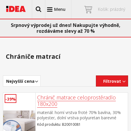
Menu
Košík: prázdný
Srpnový výprodej už dnes! Nakupujte výhodně,
rozdáváme slevy až 70 %
Chrániče matrací
Nejvyšší cena
Filtrovat
Chránič matrace celoprostěradlo
-39%
180x200
materiál: horní vrstva froté 70% bavlna, 30%
polyester, dolní vrstva polyuretan barevné
provedení bílá obšito gumou, pratelné do 60
Kód produktu: B20010081
°C