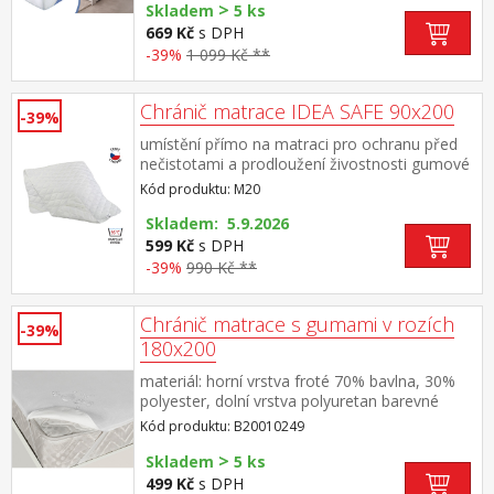
>
Skladem
5 ks
669 Kč
s DPH
-39%
1 099 Kč **
Chránič matrace IDEA SAFE 90x200
-39%
umístění přímo na matraci pro ochranu před
nečistotami a prodloužení živostnosti gumové
pásy v rozích zajišťují chránič proti posuvu a
Kód produktu: M20
podporují perfektní přilnavost náplň 100%
polyesterový fleece, 200 g/m², pratelný do 95
Skladem: 5.9.2026
°C
599 Kč
s DPH
-39%
990 Kč **
Chránič matrace s gumami v rozích
-39%
180x200
materiál: horní vrstva froté 70% bavlna, 30%
polyester, dolní vrstva polyuretan barevné
provedení bílá v rozích všité gumy, pratelné do
Kód produktu: B20010249
60 °C
>
Skladem
5 ks
499 Kč
s DPH