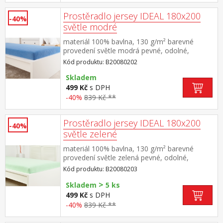
Prostěradlo jersey IDEAL 180x200
-40%
světle modré
materiál 100% bavlna, 130 g/m² barevné
provedení světle modrá pevné, odolné,
stálobarevné, obšito gumou pro matrace do
Kód produktu: B20080202
výšky 25 cm pratelné do 60 °C
Skladem
499 Kč
s DPH
-40%
839 Kč **
Prostěradlo jersey IDEAL 180x200
-40%
světle zelené
materiál 100% bavlna, 130 g/m² barevné
provedení světle zelená pevné, odolné,
stálobarevné, obšito gumou pro matrace do
Kód produktu: B20080203
výšky 25 cm pratelné do 60 °C
>
Skladem
5 ks
499 Kč
s DPH
-40%
839 Kč **