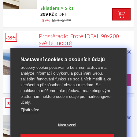
výšky 25 cm pratelné do 40 °C
>
Skladem
5 ks
399 Kč
s DPH
-39%
659 Kč **
Prostěradlo Froté IDEAL 90x200
-39%
světle modré
materiál froté, 80% bavlna, 20% polyester, 160
g/m² barevné provedení světle modrá savé,
Nastavení cookies a osobních údajů
odolné, stálobarevné, obšito gumou pro
Kód produktu: B20090104
Soubory cookie používáme ke shromažďování a
matrace do výšky 25 cm pratelné do 40 °C
analýze informací o výkonu a používání webu,
Skladem
zajištění fungování funkcí ze sociálních médií a ke
399 Kč
s DPH
zlepšení a přizpůsobení obsahu a reklam. Se
-39%
659 Kč **
souhlasem můžeme také předávat marketingovým
platformám některé osobní údaje pro marketingové
Prostěradlo Froté IDEAL 90x200
účely.
-39%
šedé
Zjistit více
materiál froté, 80% bavlna, 20% polyester, 160
g/m² barevné provedení šedá savé, odolné,
Nastavení
stálobarevné, obšito gumou pro matrace do
Kód produktu: B20090106
výšky 25 cm pratelné do 40 °C