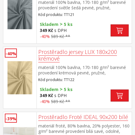
materiál 100% bavlna, 170-180 g/m² barevné
provedení světle šedá pevné, pružné,
stálobarevné, obšito gumou pro matrace do
Kód produktu: TT121
výšky 25 cm pratelné do 40 °C
>
Skladem
5 ks
349 Kč
s DPH
-40%
589 Kč **
Prostěradlo jersey LUX 180x200
-40%
krémové
materiál 100% bavlna, 170-180 g/m² barevné
provedení krémová pevné, pružné,
stálobarevné, obšito gumou pro matrace do
Kód produktu: TT122
výšky 25 cm pratelné do 40 °C
>
Skladem
5 ks
349 Kč
s DPH
-40%
589 Kč **
Prostěradlo Froté IDEAL 90x200 bílé
-39%
materiál froté, 80% bavlna, 20% polyester, 160
g/m² barevné provedení bílá savé, odolné,