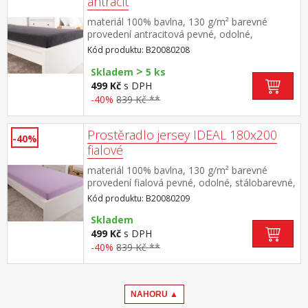
antracit
materiál 100% bavlna, 130 g/m² barevné
provedení antracitová pevné, odolné,
stálobarevné, obšito gumou pro matrace do
Kód produktu: B20080208
výšky 25 cm pratelné do 60 °C
>
Skladem
5 ks
499 Kč
s DPH
-40%
839 Kč **
Prostěradlo jersey IDEAL 180x200
-40%
fialové
materiál 100% bavlna, 130 g/m² barevné
provedení fialová pevné, odolné, stálobarevné,
obšito gumou pro matrace do výšky 25
Kód produktu: B20080209
cm pratelné do 60 °C
Skladem
499 Kč
s DPH
-40%
839 Kč **
NAHORU ▲