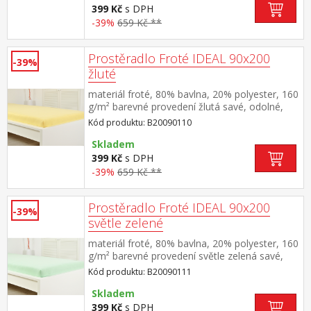
399 Kč
s DPH
-39%
659 Kč **
Prostěradlo Froté IDEAL 90x200
-39%
žluté
materiál froté, 80% bavlna, 20% polyester, 160
g/m² barevné provedení žlutá savé, odolné,
stálobarevné, obšito gumou pro matrace do
Kód produktu: B20090110
výšky 25 cm pratelné do 40 °C
Skladem
399 Kč
s DPH
-39%
659 Kč **
Prostěradlo Froté IDEAL 90x200
-39%
světle zelené
materiál froté, 80% bavlna, 20% polyester, 160
g/m² barevné provedení světle zelená savé,
odolné, stálobarevné, obšito gumou pro
Kód produktu: B20090111
matrace do výšky 25 cm pratelné do 40 °C
Skladem
399 Kč
s DPH