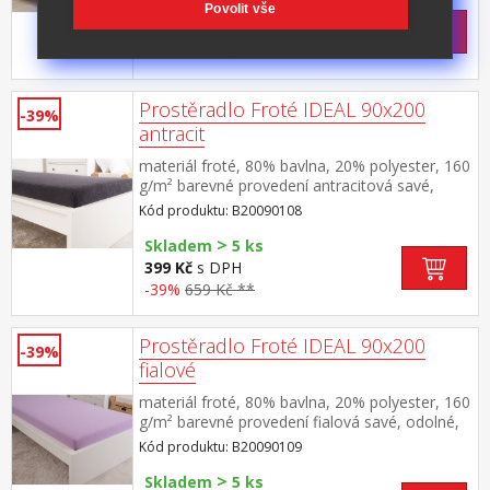
Skladem
Povolit vše
399 Kč
s DPH
-39%
659 Kč **
Prostěradlo Froté IDEAL 90x200
-39%
antracit
materiál froté, 80% bavlna, 20% polyester, 160
g/m² barevné provedení antracitová savé,
odolné, stálobarevné, obšito gumou pro
Kód produktu: B20090108
matrace do výšky 25 cm pratelné do 40 °C
>
Skladem
5 ks
399 Kč
s DPH
-39%
659 Kč **
Prostěradlo Froté IDEAL 90x200
-39%
fialové
materiál froté, 80% bavlna, 20% polyester, 160
g/m² barevné provedení fialová savé, odolné,
stálobarevné, obšito gumou pro matrace do
Kód produktu: B20090109
výšky 25 cm pratelné do 40 °C
>
Skladem
5 ks