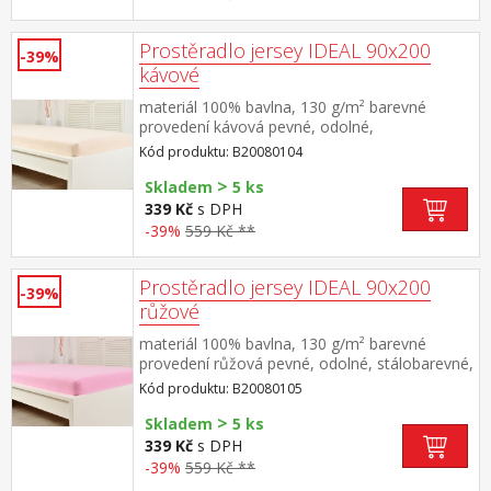
Prostěradlo jersey IDEAL 90x200
-39%
kávové
materiál 100% bavlna, 130 g/m² barevné
provedení kávová pevné, odolné,
stálobarevné, obšito gumou pro matrace do
Kód produktu: B20080104
výšky 25 cm pratelné do 60 °C
>
Skladem
5 ks
339 Kč
s DPH
-39%
559 Kč **
Prostěradlo jersey IDEAL 90x200
-39%
růžové
materiál 100% bavlna, 130 g/m² barevné
provedení růžová pevné, odolné, stálobarevné,
obšito gumou pro matrace do výšky 25
Kód produktu: B20080105
cm pratelné do 60 °C
>
Skladem
5 ks
339 Kč
s DPH
-39%
559 Kč **