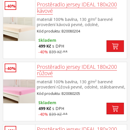
Prostěradlo jersey IDEAL 180x200
-40%
kávové
materiál 100% bavlna, 130 g/m² barevné
provedení kávová pevné, odolné,
stálobarevné, obšito gumou pro matrace do
Kód produktu: B20080204
výšky 25 cm pratelné do 60 °C
Skladem
499 Kč
s DPH
-40%
839 Kč **
Prostěradlo jersey IDEAL 180x200
-40%
růžové
materiál 100% bavlna, 130 g/m² barevné
provedení růžová pevné, odolné, stálobarevné,
obšito gumou pro matrace do výšky 25
Kód produktu: B20080205
cm pratelné do 60 °C
Skladem
499 Kč
s DPH
-40%
839 Kč **
Prostěradlo jersey IDEAL 180x200