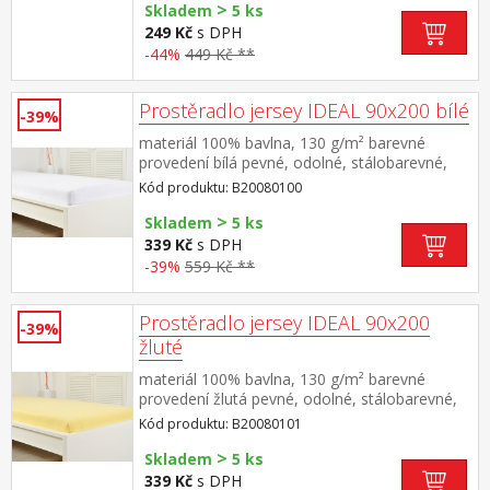
>
Skladem
5 ks
249 Kč
s DPH
-44%
449 Kč **
Prostěradlo jersey IDEAL 90x200 bílé
-39%
materiál 100% bavlna, 130 g/m² barevné
provedení bílá pevné, odolné, stálobarevné,
obšito gumou pro matrace do výšky 25
Kód produktu: B20080100
cm pratelné do 60 °C
>
Skladem
5 ks
339 Kč
s DPH
-39%
559 Kč **
Prostěradlo jersey IDEAL 90x200
-39%
žluté
materiál 100% bavlna, 130 g/m² barevné
provedení žlutá pevné, odolné, stálobarevné,
obšito gumou pro matrace do výšky 25
Kód produktu: B20080101
cm pratelné do 60 °C
>
Skladem
5 ks
339 Kč
s DPH