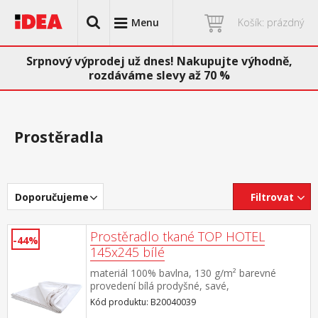
Menu
Košík: prázdný
Srpnový výprodej už dnes! Nakupujte výhodně,
rozdáváme slevy až 70 %
Prostěradla
Doporučujeme
Filtrovat
Prostěradlo tkané TOP HOTEL
-44%
145x245 bílé
materiál 100% bavlna, 130 g/m² barevné
provedení bílá prodyšné, savé,
stálobarevné pratelné do 60 °C
Kód produktu: B20040039