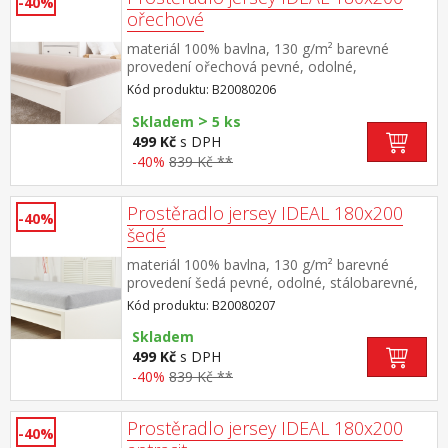
-40%
ořechové
materiál 100% bavlna, 130 g/m² barevné
provedení ořechová pevné, odolné,
stálobarevné, obšito gumou pro matrace do
Kód produktu: B20080206
výšky 25 cm pratelné do 60 °C
>
Skladem
5 ks
499 Kč
s DPH
-40%
839 Kč **
Prostěradlo jersey IDEAL 180x200
-40%
šedé
materiál 100% bavlna, 130 g/m² barevné
provedení šedá pevné, odolné, stálobarevné,
obšito gumou pro matrace do výšky 25
Kód produktu: B20080207
cm pratelné do 60 °C
Skladem
499 Kč
s DPH
-40%
839 Kč **
Prostěradlo jersey IDEAL 180x200
-40%