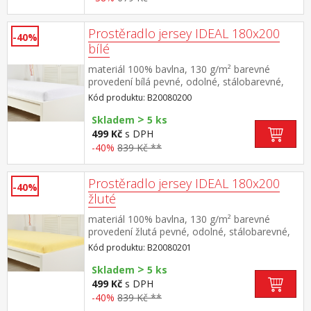
Prostěradlo jersey IDEAL 180x200
-40%
bílé
materiál 100% bavlna, 130 g/m² barevné
provedení bílá pevné, odolné, stálobarevné,
obšito gumou pro matrace do výšky 25
Kód produktu: B20080200
cm pratelné do 60 °C
>
Skladem
5 ks
499 Kč
s DPH
-40%
839 Kč **
Prostěradlo jersey IDEAL 180x200
-40%
žluté
materiál 100% bavlna, 130 g/m² barevné
provedení žlutá pevné, odolné, stálobarevné,
obšito gumou pro matrace do výšky 25
Kód produktu: B20080201
cm pratelné do 60 °C
>
Skladem
5 ks
499 Kč
s DPH
-40%
839 Kč **