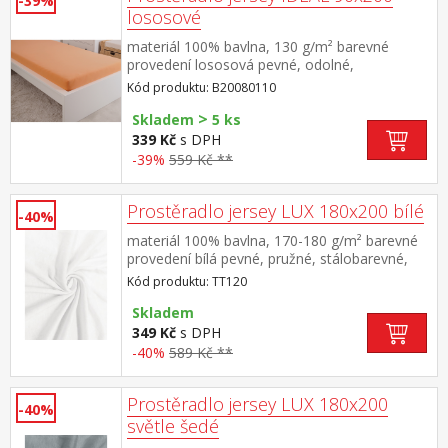
-39%
lososové
materiál 100% bavlna, 130 g/m² barevné
provedení lososová pevné, odolné,
stálobarevné, obšito gumou pro matrace do
Kód produktu: B20080110
výšky 25 cm pratelné do 60 °C
>
Skladem
5 ks
339 Kč
s DPH
-39%
559 Kč **
Prostěradlo jersey LUX 180x200 bílé
-40%
materiál 100% bavlna, 170-180 g/m² barevné
provedení bílá pevné, pružné, stálobarevné,
obšito gumou pro matrace do výšky 25
Kód produktu: TT120
cm pratelné do 40 °C
Skladem
349 Kč
s DPH
-40%
589 Kč **
Prostěradlo jersey LUX 180x200
-40%
světle šedé