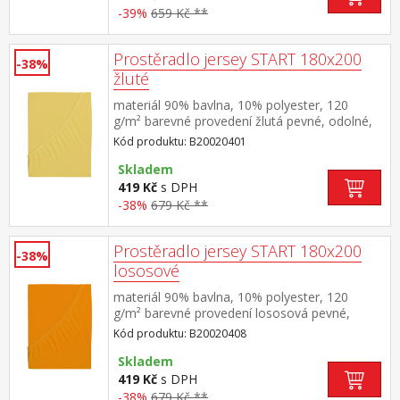
-39%
659 Kč **
Prostěradlo jersey START 180x200
-38%
žluté
materiál 90% bavlna, 10% polyester, 120
g/m² barevné provedení žlutá pevné, odolné,
stálobarevné, obšito gumou pro matrace do
Kód produktu: B20020401
výšky 25 cm pratelné do 60 °C
Skladem
419 Kč
s DPH
-38%
679 Kč **
Prostěradlo jersey START 180x200
-38%
lososové
materiál 90% bavlna, 10% polyester, 120
g/m² barevné provedení lososová pevné,
odolné, stálobarevné, obšito gumou pro
Kód produktu: B20020408
matrace do výšky 25 cm pratelné do 60 °C
Skladem
419 Kč
s DPH
-38%
679 Kč **