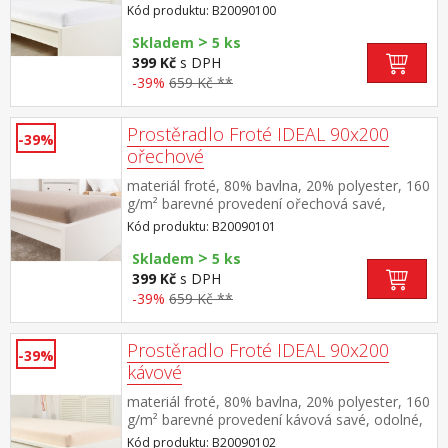
stálobarevné, obšito gumou pro matrace do
Kód produktu: B20090100
výšky 25 cm pratelné do 40 °C
>
Skladem
5 ks
399 Kč
s DPH
-39%
659 Kč **
Prostěradlo Froté IDEAL 90x200
-39%
ořechové
materiál froté, 80% bavlna, 20% polyester, 160
g/m² barevné provedení ořechová savé,
odolné, stálobarevné, obšito gumou pro
Kód produktu: B20090101
matrace do výšky 25 cm pratelné do 40 °C
>
Skladem
5 ks
399 Kč
s DPH
-39%
659 Kč **
Prostěradlo Froté IDEAL 90x200
-39%
kávové
materiál froté, 80% bavlna, 20% polyester, 160
g/m² barevné provedení kávová savé, odolné,
stálobarevné, obšito gumou pro matrace do
Kód produktu: B20090102