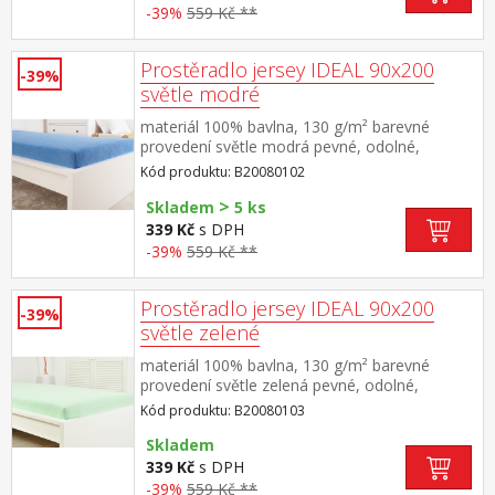
-39%
559 Kč **
Prostěradlo jersey IDEAL 90x200
-39%
světle modré
materiál 100% bavlna, 130 g/m² barevné
provedení světle modrá pevné, odolné,
stálobarevné, obšito gumou pro matrace do
Kód produktu: B20080102
výšky 25 cm pratelné do 60 °C
>
Skladem
5 ks
339 Kč
s DPH
-39%
559 Kč **
Prostěradlo jersey IDEAL 90x200
-39%
světle zelené
materiál 100% bavlna, 130 g/m² barevné
provedení světle zelená pevné, odolné,
stálobarevné, obšito gumou pro matrace do
Kód produktu: B20080103
výšky 25 cm pratelné do 60 °C
Skladem
339 Kč
s DPH
-39%
559 Kč **