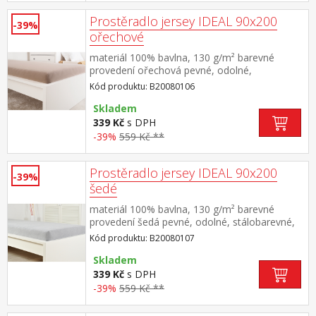
Prostěradlo jersey IDEAL 90x200
-39%
ořechové
materiál 100% bavlna, 130 g/m² barevné
provedení ořechová pevné, odolné,
stálobarevné, obšito gumou pro matrace do
Kód produktu: B20080106
výšky 25 cm pratelné do 60 °C
Skladem
339 Kč
s DPH
-39%
559 Kč **
Prostěradlo jersey IDEAL 90x200
-39%
šedé
materiál 100% bavlna, 130 g/m² barevné
provedení šedá pevné, odolné, stálobarevné,
obšito gumou pro matrace do výšky 25
Kód produktu: B20080107
cm pratelné do 60 °C
Skladem
339 Kč
s DPH
-39%
559 Kč **