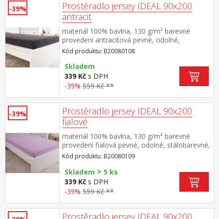
Prostěradlo jersey IDEAL 90x200
-39%
antracit
materiál 100% bavlna, 130 g/m² barevné
provedení antracitová pevné, odolné,
stálobarevné, obšito gumou pro matrace do
Kód produktu: B20080108
výšky 25 cm pratelné do 60 °C
Skladem
339 Kč
s DPH
-39%
559 Kč **
Prostěradlo jersey IDEAL 90x200
-39%
fialové
materiál 100% bavlna, 130 g/m² barevné
provedení fialová pevné, odolné, stálobarevné,
obšito gumou pro matrace do výšky 25
Kód produktu: B20080109
cm pratelné do 60 °C
>
Skladem
5 ks
339 Kč
s DPH
-39%
559 Kč **
Prostěradlo jersey IDEAL 90x200