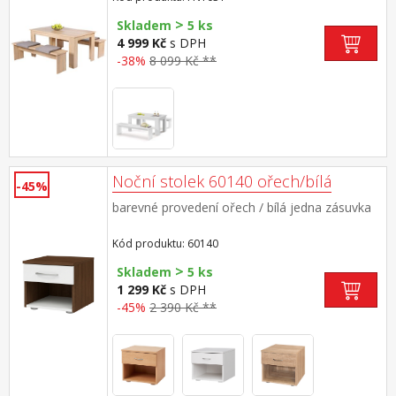
doporučená nosnost jedné lavice je do 180 kg
>
rozměr stolu (š/h/v) 140 × 80 × 75 cm, rozměr
Skladem
5 ks
lavice (š/h/v) 140 × 37 × 45 cm cena je bez
4 999 Kč
s DPH
sedáků a bez dekorací
-38%
8 099 Kč **
Noční stolek 60140 ořech/bílá
-45%
barevné provedení ořech / bílá jedna zásuvka
Kód produktu: 60140
>
Skladem
5 ks
1 299 Kč
s DPH
-45%
2 390 Kč **