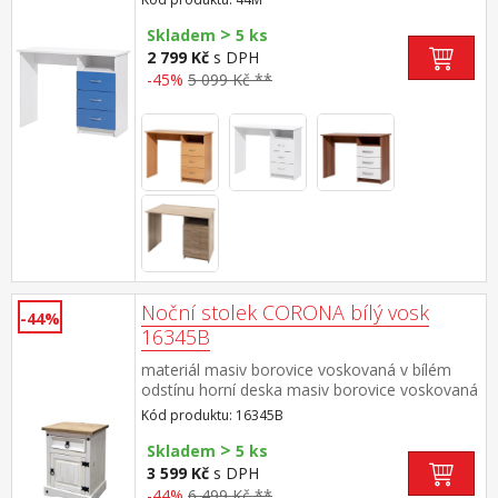
>
Skladem
5 ks
2 799 Kč
s DPH
-45%
5 099 Kč **
Noční stolek CORONA bílý vosk
-44%
16345B
materiál masiv borovice voskovaná v bílém
odstínu horní deska masiv borovice voskovaná
v medovém odstínu 1 zásuvka, 1
Kód produktu: 16345B
dvířka, hloubka zásuvky 30 cm, kovové
>
ozdobné úchytky možnost montáže pantů na
Skladem
5 ks
levou i pravou stranu součást sestavy Corona
3 599 Kč
s DPH
bílá
-44%
6 499 Kč **