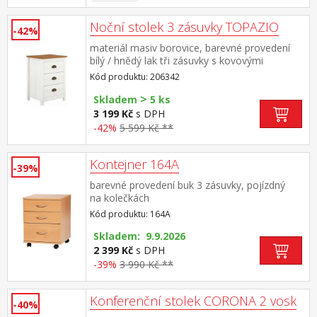
Noční stolek 3 zásuvky TOPAZIO
-42%
materiál masiv borovice, barevné provedení
bílý / hnědý lak tři zásuvky s kovovými
úchytkami a pojezdy
Kód produktu: 206342
>
Skladem
5 ks
3 199 Kč
s DPH
-42%
5 599 Kč **
Kontejner 164A
-39%
barevné provedení buk 3 zásuvky, pojízdný
na kolečkách
Kód produktu: 164A
Skladem: 9.9.2026
2 399 Kč
s DPH
-39%
3 990 Kč **
Konferenční stolek CORONA 2 vosk
-40%