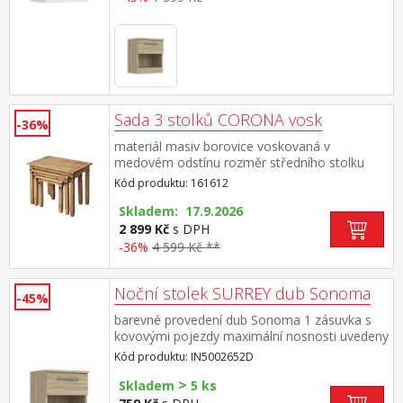
Sada 3 stolků CORONA vosk
-36%
materiál masiv borovice voskovaná v
medovém odstínu rozměr středního stolku
(š/h/v) 52 × 37 × 47 cm rozměr nejmenšího
Kód produktu: 161612
stolku (š/h/v) 38 × 32 × 40 cm součást sestavy
Corona
Skladem: 17.9.2026
2 899 Kč
s DPH
-36%
4 599 Kč **
Noční stolek SURREY dub Sonoma
-45%
barevné provedení dub Sonoma 1 zásuvka s
kovovými pojezdy maximální nosnosti uvedeny
v návodu k montáži
Kód produktu: IN5002652D
>
Skladem
5 ks