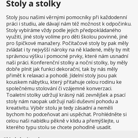
Stoly a stolky
Stoly jsou našimi věrnými pomocníky při každodenní
práci i studiu, ale dávají nám též možnost k odpočinku.
Stoly vybíráme vždy podle jejich předpokládaného
využití, jiné stoly volíme pro děti školou povinné, jiné
pro špičkové manažery. Počítačové stoly by pak měly
zvládat i ty nejvyšší nároky na ně kladené, měly by mít
správnou výšku i pomocné prvky, které nám usnadní
naši práci. Konferenční stolky a noční stolky, by měly
dobře plnit jak funkci dekorační, tak by nás měly
přimět k relaxaci a pohodě. Jídelní stoly jsou pak
kouskem nábytku, který přitahuje celou rodinu ke
společnému stolování či vzájemné konverzaci.
Toaletní stolky udržují krásný náš zevnějšek a psací
stoly nám naopak udržují naši duševní pohodu a
kreativitu. Výběr stolu je tedy zásadní a neměli
bychom ho podceňovat ani uspěchat. Prohlédněte si
celou naši nabídku pěkně v klidu a přemýšlejte, u
kterého typu stolu se chcete pohodlně usadit.