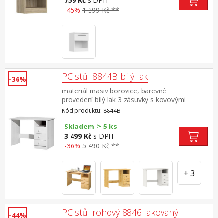
759 Kč
s DPH
-45%
1 399 Kč **
PC stůl 8844B bílý lak
-36%
materiál masiv borovice, barevné
provedení bílý lak 3 zásuvky s kovovými
pojezdy (montáž možná pouze na pravou
Kód produktu: 8844B
stranu) rozměr zásuvky (š/h/v) 27,9 × 30,7 ×
>
10,5 cm bez výsuvu pro klávesnici
Skladem
5 ks
3 499 Kč
s DPH
-36%
5 490 Kč **
+ 3
PC stůl rohový 8846 lakovaný
-44%