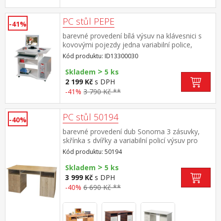
PC stůl PEPE
-41%
barevné provedení bílá výsuv na klávesnici s
kovovými pojezdy jedna variabilní police,
pojízdný na kolečkách (bez dekorací)
Kód produktu: ID13300030
>
Skladem
5 ks
2 199 Kč
s DPH
-41%
3 790 Kč **
PC stůl 50194
-40%
barevné provedení dub Sonoma 3 zásuvky,
skřínka s dvířky a variabilní policí výsuv pro
klávesnici je součástí dodávky (montáž
Kód produktu: 50194
volitelná)
>
Skladem
5 ks
3 999 Kč
s DPH
-40%
6 690 Kč **