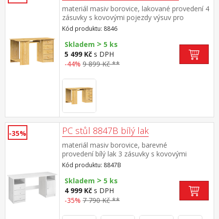
materiál masiv borovice, lakované provedení 4
zásuvky s kovovými pojezdy výsuv pro
klávesnici je součástí dodávky (montáž výsuvu
Kód produktu: 8846
volitelná)
>
Skladem
5 ks
5 499 Kč
s DPH
-44%
9 899 Kč **
PC stůl 8847B bílý lak
-35%
materiál masiv borovice, barevné
provedení bílý lak 3 zásuvky s kovovými
pojezdy, skříňka s dvířky rozměr zásuvky
Kód produktu: 8847B
(š/h/v) 27,9 × 30,7 × 10,6 cm bez výsuvu pro
>
klávesnici
Skladem
5 ks
4 999 Kč
s DPH
-35%
7 790 Kč **