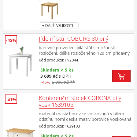
+ DALŠÍ VELIKOSTI
Jídelní stůl COBURG 80 bílý
-45%
barevné provedení bílá stůl s možností
rozložení, délka rozloženého 120 cm přídavný
díl nutno skladovat odděleně
Kód produktu: FN2044
>
Skladem
5 ks
3 699 Kč
s DPH
-45%
6 790 Kč **
Konferenční stolek CORONA bílý
-41%
vosk 163910B
materiál masiv borovice voskovaná v bílém
odstínu horní deska masiv borovice voskovaná
v medovém odstínu 1 zásuvka, kovové
Kód produktu: 163910B
ozdobné úchytky součást sestavy Corona bílá
>
Skladem
5 ks