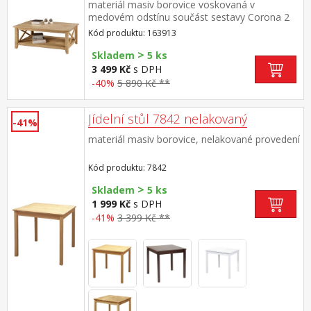
materiál masiv borovice voskovaná v
medovém odstínu součást sestavy Corona 2
Kód produktu: 163913
>
Skladem
5 ks
3 499 Kč
s DPH
-40%
5 890 Kč **
Jídelní stůl 7842 nelakovaný
-41%
materiál masiv borovice, nelakované provedení
Kód produktu: 7842
>
Skladem
5 ks
1 999 Kč
s DPH
-41%
3 399 Kč **