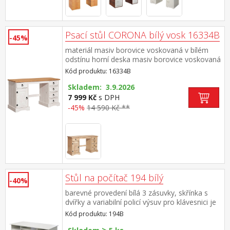
Psací stůl CORONA bílý vosk 16334B
-45%
materiál masiv borovice voskovaná v bílém
odstínu horní deska masiv borovice voskovaná
v medovém odstínu 5 malých zásuvek, 1
Kód produktu: 16334B
dvířka, kovové ozdobné úchytky součást
sestavy Corona bílá
Skladem: 3.9.2026
7 999 Kč
s DPH
-45%
14 590 Kč **
Stůl na počítač 194 bílý
-40%
barevné provedení bílá 3 zásuvky, skřínka s
dvířky a variabilní policí výsuv pro klávesnici je
součástí dodávky (montáž volitelná)
Kód produktu: 194B