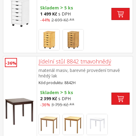
>
Skladem
5 ks
1 499 Kč
s DPH
-44%
2 699 Kč **
Jídelní stůl 8842 tmavohnědý
-36%
materiál masiv, barevné provedení tmavě
hnědý lak
Kód produktu: 8842H
>
Skladem
5 ks
2 399 Kč
s DPH
-36%
3 795 Kč **