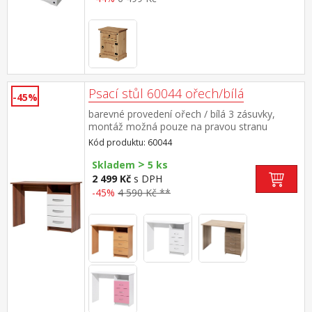
Psací stůl 60044 ořech/bílá
-45%
barevné provedení ořech / bílá 3 zásuvky,
montáž možná pouze na pravou stranu
Kód produktu: 60044
>
Skladem
5 ks
2 499 Kč
s DPH
-45%
4 590 Kč **