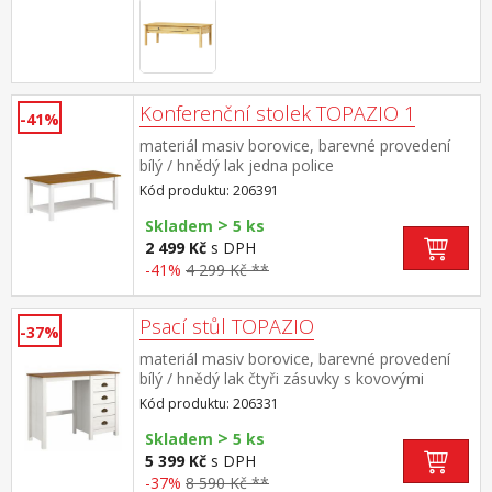
Konferenční stolek TOPAZIO 1
-41%
materiál masiv borovice, barevné provedení
bílý / hnědý lak jedna police
Kód produktu: 206391
>
Skladem
5 ks
2 499 Kč
s DPH
-41%
4 299 Kč **
Psací stůl TOPAZIO
-37%
materiál masiv borovice, barevné provedení
bílý / hnědý lak čtyři zásuvky s kovovými
úchytkami a pojezdy
Kód produktu: 206331
>
Skladem
5 ks
5 399 Kč
s DPH
-37%
8 590 Kč **