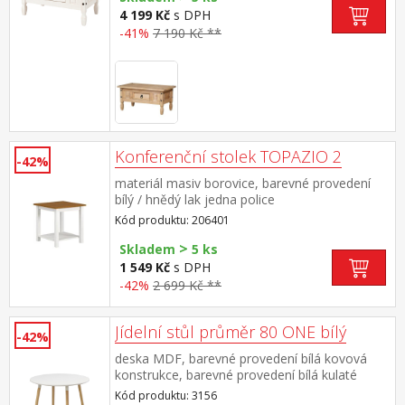
4 199 Kč
s DPH
-41%
7 190 Kč **
Konferenční stolek TOPAZIO 2
-42%
materiál masiv borovice, barevné provedení
bílý / hnědý lak jedna police
Kód produktu: 206401
>
Skladem
5 ks
1 549 Kč
s DPH
-42%
2 699 Kč **
Jídelní stůl průměr 80 ONE bílý
-42%
deska MDF, barevné provedení bílá kovová
konstrukce, barevné provedení bílá kulaté
nohy, materiál masiv buk nastavitelné plastové
Kód produktu: 3156