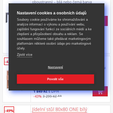
oboustranný – bílá nebo černá barva
Kód produktu: FN2740
Nastavení cookies a osobních údajů
>
Skladem
5 ks
Soubory cookie používáme ke shromažďování a
2 699 Kč
s DPH
analýze informací o výkonu a používání webu,
-38%
4 390 Kč **
zajištění fungování funkcí ze sociálních médií a ke
zlepšení a přizpůsobení obsahu a reklam. Se
souhlasem můžeme také předávat marketingovým
platformám některé osobní údaje pro marketingové
účely.
Zjistit více
Noční stolek 146 buk
-43%
barevné provedení buk 1 zásuvka s kovovými
Nastavení
pojezdy, hloubka zásuvky 36 cm
Kód produktu: 146A
Povolit vše
>
Skladem
5 ks
1 849 Kč
s DPH
-43%
3 299 Kč **
Jídelní stůl 80x80 ONE bílý
-49%