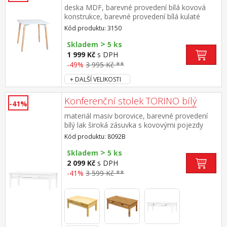
deska MDF, barevné provedení bílá kovová
konstrukce, barevné provedení bílá kulaté
nohy, materiál masiv buk nastavitelné plastové
Kód produktu: 3150
kluzáky s pochromovanou krytkou
>
Skladem
5 ks
1 999 Kč
s DPH
-49%
3 995 Kč **
+ DALŠÍ VELIKOSTI
Konferenční stolek TORINO bílý
-41%
materiál masiv borovice, barevné provedení
bílý lak široká zásuvka s kovovými pojezdy
Kód produktu: 8092B
>
Skladem
5 ks
2 099 Kč
s DPH
-41%
3 599 Kč **