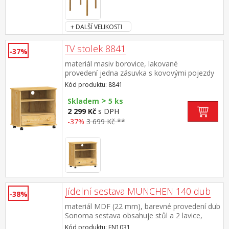
+ DALŠÍ VELIKOSTI
TV stolek 8841
-37%
materiál masiv borovice, lakované
provedení jedna zásuvka s kovovými pojezdy
pojízdný na kolečkách
Kód produktu: 8841
>
Skladem
5 ks
2 299 Kč
s DPH
-37%
3 699 Kč **
Jídelní sestava MUNCHEN 140 dub
-38%
materiál MDF (22 mm), barevné provedení dub
Sonoma sestava obsahuje stůl a 2 lavice,
každá lavice je určená pro 2 osoby
Kód produktu: FN1031