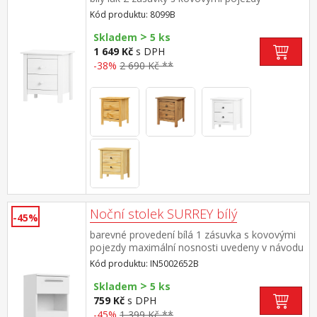
Kód produktu: 8099B
>
Skladem
5 ks
1 649 Kč
s DPH
-38%
2 690 Kč **
Noční stolek SURREY bílý
-45%
barevné provedení bílá 1 zásuvka s kovovými
pojezdy maximální nosnosti uvedeny v návodu
k montáži
Kód produktu: IN5002652B
>
Skladem
5 ks
759 Kč
s DPH
-45%
1 399 Kč **