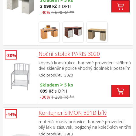
>
Skladem
5 ks
3 999 Kč
s DPH
-40%
6 690 Kč **
Noční stolek PARIS 3020
-30%
kovová konstrukce, barevné provedení stříbrná
dvě skleněné police vhodný doplněk k postelím
PARIS (3021, 3022 a 3023)
Kód produktu: 3020
>
Skladem
5 ks
899 Kč
s DPH
-30%
1 290 Kč **
Kontejner SIMON 391B bílý
-44%
materiál masiv borovice, barevné provedení
bílý lak 6 zásuvek, pojízdný na kolečkách vnitřní
rozměr zásuvky (š/h/v) 26,7 × 32,5 × 6 cm
Kód produktu: 391B