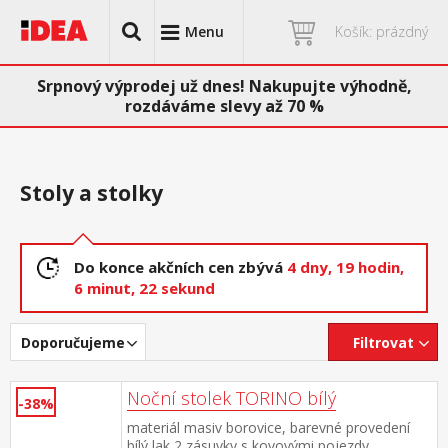
Menu
Košík: prázdný
Srpnový výprodej už dnes! Nakupujte výhodně,
rozdáváme slevy až 70 %
Stoly a stolky
Do konce akčních cen zbývá
4 dny,
19 hodin,
6 minut,
21 sekund
Doporučujeme
Filtrovat
Noční stolek TORINO bílý
-38%
materiál masiv borovice, barevné provedení
bílý lak 2 zásuvky s kovovými pojezdy