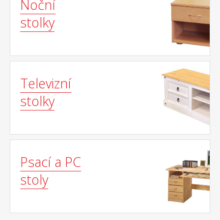
Noční
stolky
Televizní
stolky
Psací a PC
stoly