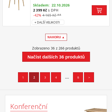
kluzáky s pochromovanou krytkou
Skladem: 22.10.2026
2 399 Kč
s DPH
-42%
4 165 Kč **
+ DALŠÍ VELIKOSTI
NAHORU ▲
Zobrazeno 36 z 266 produktů
Načíst dalších 36 produktů
....
1
2
3
4
8
>
Konferenční