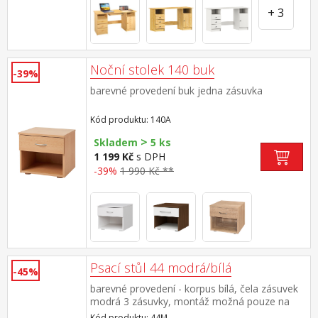
+ 3
Noční stolek 140 buk
-39%
barevné provedení buk jedna zásuvka
Kód produktu: 140A
>
Skladem
5 ks
1 199 Kč
s DPH
-39%
1 990 Kč **
Psací stůl 44 modrá/bílá
-45%
barevné provedení - korpus bílá, čela zásuvek
modrá 3 zásuvky, montáž možná pouze na
pravou stranu
Kód produktu: 44M