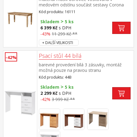
medovém odstínu součást sestavy Corona
Kód produktu: 16111
>
Skladem
5 ks
6 399 Kč
s DPH
-43%
11 299 Kč **
+ DALŠÍ VELIKOSTI
Psací stůl 44 bílá
-42%
barevné provedení bílá 3 zásuvky, montáž
možná pouze na pravou stranu
Kód produktu: 44B
>
Skladem
5 ks
2 299 Kč
s DPH
-42%
3 999 Kč **