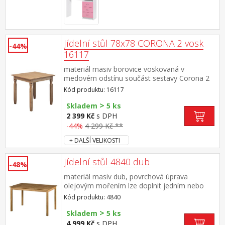
Jídelní stůl 78x78 CORONA 2 vosk
-44%
16117
materiál masiv borovice voskovaná v
medovém odstínu součást sestavy Corona 2
Kód produktu: 16117
>
Skladem
5 ks
2 399 Kč
s DPH
-44%
4 299 Kč **
+ DALŠÍ VELIKOSTI
Jídelní stůl 4840 dub
-48%
materiál masiv dub, povrchová úprava
olejovým mořením lze doplnit jedním nebo
dvěma výsuvnými díly 4841 výsuvné díly
Kód produktu: 4840
nejsou v ceně stolu
>
Skladem
5 ks
4 999 Kč
s DPH