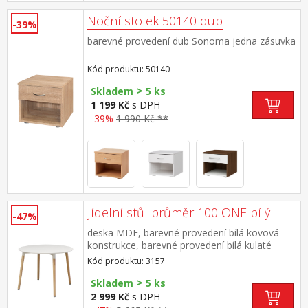
Noční stolek 50140 dub
-39%
barevné provedení dub Sonoma jedna zásuvka
Kód produktu: 50140
>
Skladem
5 ks
1 199 Kč
s DPH
-39%
1 990 Kč **
Jídelní stůl průměr 100 ONE bílý
-47%
deska MDF, barevné provedení bílá kovová
konstrukce, barevné provedení bílá kulaté
nohy, materiál masiv buk nastavitelné plastové
Kód produktu: 3157
kluzáky s pochromovanou krytkou
>
Skladem
5 ks
2 999 Kč
s DPH