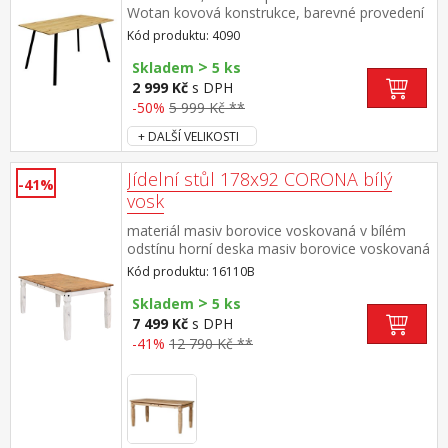
Wotan kovová konstrukce, barevné provedení
černá
Kód produktu: 4090
>
Skladem
5 ks
2 999 Kč
s DPH
-50%
5 999 Kč **
+ DALŠÍ VELIKOSTI
Jídelní stůl 178x92 CORONA bílý
-41%
vosk
materiál masiv borovice voskovaná v bílém
odstínu horní deska masiv borovice voskovaná
v medovém odstínu součást sestavy Corona
Kód produktu: 16110B
bílá
>
Skladem
5 ks
7 499 Kč
s DPH
-41%
12 790 Kč **