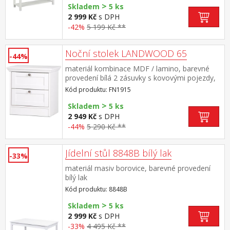
>
Skladem
5 ks
2 999 Kč
s DPH
-42%
5 199 Kč **
Noční stolek LANDWOOD 65
-44%
materiál kombinace MDF / lamino, barevné
provedení bílá 2 zásuvky s kovovými pojezdy,
úchytky starožitného vzhledu součást sestavy
Kód produktu: FN1915
Landwood
>
Skladem
5 ks
2 949 Kč
s DPH
-44%
5 290 Kč **
Jídelní stůl 8848B bílý lak
-33%
materiál masiv borovice, barevné provedení
bílý lak
Kód produktu: 8848B
>
Skladem
5 ks
2 999 Kč
s DPH
-33%
4 495 Kč **