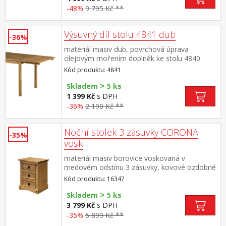
-48%
9 795 Kč **
Výsuvný díl stolu 4841 dub
-36%
materiál masiv dub, povrchová úprava
olejovým mořením doplněk ke stolu 4840
Kód produktu: 4841
>
Skladem
5 ks
1 399 Kč
s DPH
-36%
2 190 Kč **
Noční stolek 3 zásuvky CORONA
-35%
vosk
materiál masiv borovice voskovaná v
medovém odstínu 3 zásuvky, kovové ozdobné
úchytky součást sestavy Corona
Kód produktu: 16347
>
Skladem
5 ks
3 799 Kč
s DPH
-35%
5 899 Kč **