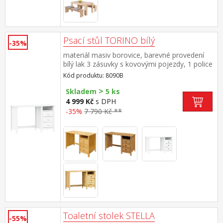
Psací stůl TORINO bílý
-35%
materiál masiv borovice, barevné provedení
bílý lak 3 zásuvky s kovovými pojezdy, 1 police
Kód produktu: 8090B
>
Skladem
5 ks
4 999 Kč
s DPH
-35%
7 790 Kč **
Toaletní stolek STELLA
-55%