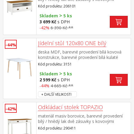
úchytkami a pojezdy, jedna police
Kód produktu: 206101
>
Skladem
5 ks
3 699 Kč
s DPH
-42%
6 390 Kč **
Jídelní stůl 120x80 ONE bílý
-44%
deska MDF, barevné provedení bílá kovová
konstrukce, barevné provedení bílá kulaté
nohy, materiál masiv buk nastavitelné plastové
Kód produktu: 3151
kluzáky s pochromovanou krytkou
>
Skladem
5 ks
2 599 Kč
s DPH
-44%
4 665 Kč **
+ DALŠÍ VELIKOSTI
Odkládací stolek TOPAZIO
-42%
materiál masiv borovice, barevné provedení
bílý / hnědý lak dvě zásuvky s kovovými
úchytkami a pojezdy, jedna police
Kód produktu: 290411