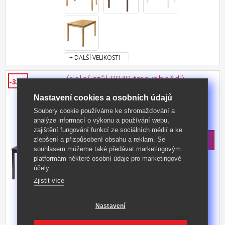
+ DALŠÍ VELIKOSTI
Jídelní stůl 8848 tmavohnědý
-33%
materiál masiv, barevné provedení tmavě
Nastavení cookies a osobních údajů
hnědý lak
Soubory cookie používáme ke shromažďování a
Kód produktu: 8848H
analýze informací o výkonu a používání webu,
Skladem: 22.10.2026
zajištění fungování funkcí ze sociálních médií a ke
2 999 Kč
s DPH
zlepšení a přizpůsobení obsahu a reklam. Se
souhlasem můžeme také předávat marketingovým
-33%
4 495 Kč **
platformám některé osobní údaje pro marketingové
účely.
Zjistit více
Nastavení