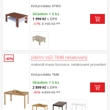
Kód produktu: 67950
>
Skladem
5 ks
1 999 Kč
s DPH
-37%
3 190 Kč **
Jídelní stůl 7848 nelakovaný
-40%
materiál masiv borovice, nelakované provedení
Kód produktu: 7848
>
Skladem
5 ks
2 899 Kč
s DPH
-40%
4 899 Kč **