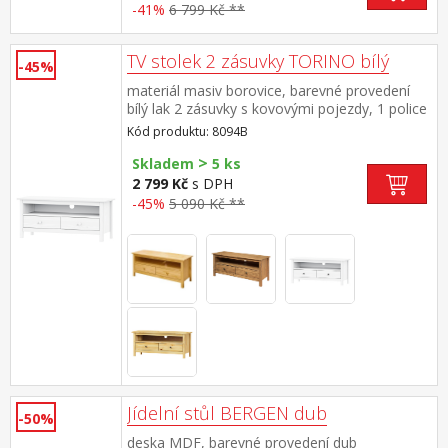
-41%
6 799 Kč **
TV stolek 2 zásuvky TORINO bílý
-45%
materiál masiv borovice, barevné provedení
bílý lak 2 zásuvky s kovovými pojezdy, 1 police
Kód produktu: 8094B
>
Skladem
5 ks
2 799 Kč
s DPH
-45%
5 090 Kč **
Jídelní stůl BERGEN dub
-50%
deska MDF, barevné provedení dub