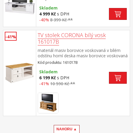
Skladem
4 999 Kč
s DPH
-40%
8 399 Kč **
TV stolek CORONA bílý vosk
-41%
161017B
materiál masiv borovice voskovaná v bílém
odstínu horní deska masiv borovice voskovaná
v medovém odstínu 2 malé zásuvky, 1 police,
Kód produktu: 161017B
kovové ozdobné úchytky součást sestavy
Corona bílá
Skladem
6 199 Kč
s DPH
-41%
10 590 Kč **
NAHORU ▲