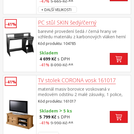
-47%
5 665 Kč **
+ DALŠÍ VELIKOSTI
PC stůl SKIN šedý/černý
-41%
barevné provedení šedá / černá hrany ve
vzhledu materiálu z karbonových vláken herní
stůl: horní police na 2 velké monitory 1
Kód produktu: 104785
zásuvka s kovovými pojezdy na příslušenství
háček na sluchátka, dvě průchodky na kabely
Skladem
opěrka na nohy, velký prostor pro PC case
4 699 Kč
s DPH
maximální nosnosti uvedeny v návodu k
-41%
8 090 Kč **
montáži
TV stolek CORONA vosk 161017
-41%
materiál masiv borovice voskovaná v
medovém odstínu 2 malé zásuvky, 1 police,
kovové ozdobné úchytky součást sestavy
Kód produktu: 161017
Corona
>
Skladem
5 ks
5 799 Kč
s DPH
-41%
9 990 Kč **