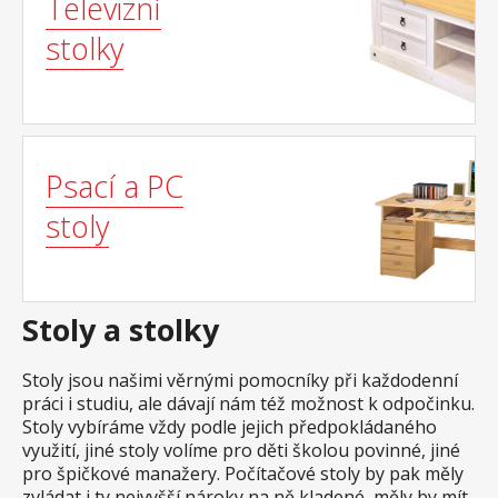
Televizní
stolky
Psací a PC
stoly
Stoly a stolky
Stoly jsou našimi věrnými pomocníky při každodenní
práci i studiu, ale dávají nám též možnost k odpočinku.
Stoly vybíráme vždy podle jejich předpokládaného
využití, jiné stoly volíme pro děti školou povinné, jiné
pro špičkové manažery. Počítačové stoly by pak měly
zvládat i ty nejvyšší nároky na ně kladené, měly by mít