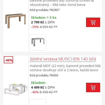
barevné provedení dub Sonoma střední díl
oboustranný – bílá nebo černá barva
Kód produktu: FN2857
>
Skladem
5 ks
2 799 Kč
s DPH
-39%
4 599 Kč **
Jídelní sestava MUNCHEN 140 bílá
-46%
materiál MDF (22 mm), barevné provedení bílá
sestava obsahuje stůl a 2 lavice, každá lavice
je určená pro 2 osoby doporučená nosnost
Kód produktu: FN930
jedné lavice je do 180 kg rozměr stolu (š/h/v)
140 × 80 × 75 cm, rozměr lavice (š/h/v) 140 ×
Skladem
37 × 45 cm cena je bez dekorací
4 499 Kč
s DPH
-46%
8 390 Kč **