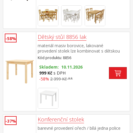
Dětský stůl 8856 lak
-58%
materiál masiv borovice, lakované
provedení stolek lze kombinovat s dětskou
židličkou 8866 vhodné pro děti od 3 let
Kód produktu: 8856
Skladem: 10.11.2026
999 Kč
s DPH
-58%
2 399 Kč **
Konferenční stolek
-37%
barevné provedení ořech / bílá jedna police