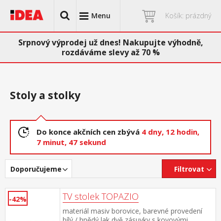
Menu
Košík: prázdný
Srpnový výprodej už dnes! Nakupujte výhodně,
rozdáváme slevy až 70 %
Stoly a stolky
Do konce akčních cen zbývá
4 dny,
12 hodin,
7 minut,
47 sekund
Doporučujeme
Filtrovat
TV stolek TOPAZIO
-42%
materiál masiv borovice, barevné provedení
bílý / hnědý lak dvě zásuvky s kovovými