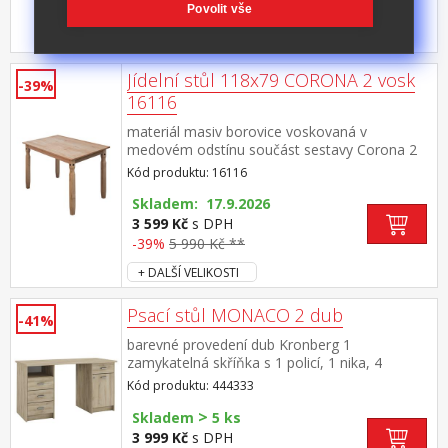
Povolit vše
+ DALŠÍ VELIKOSTI
Jídelní stůl 118x79 CORONA 2 vosk
-39%
16116
materiál masiv borovice voskovaná v
medovém odstínu součást sestavy Corona 2
Kód produktu: 16116
Skladem: 17.9.2026
3 599 Kč
s DPH
-39%
5 990 Kč **
+ DALŠÍ VELIKOSTI
Psací stůl MONACO 2 dub
-41%
barevné provedení dub Kronberg 1
zamykatelná skříňka s 1 policí, 1 nika, 4
zásuvky s kovovými pojezdy prostor mezi
Kód produktu: 444333
zásuvkami a skříňkou 56 cm přední hrana
>
stolu mírně vykrojena do oblouku maximální
Skladem
5 ks
nosnosti uvedeny v návodu k montáži
3 999 Kč
s DPH