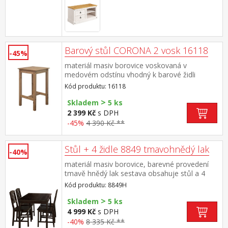
Barový stůl CORONA 2 vosk 16118
-45%
materiál masiv borovice voskovaná v
medovém odstínu vhodný k barové židli
CORONA 2 vosk 1628 součást sestavy
Kód produktu: 16118
Corona 2
>
Skladem
5 ks
2 399 Kč
s DPH
-45%
4 390 Kč **
Stůl + 4 židle 8849 tmavohnědý lak
-40%
materiál masiv borovice, barevné provedení
tmavě hnědý lak sestava obsahuje stůl a 4
židle, výška sedu židle 45 cm rozměr stolu
Kód produktu: 8849H
(š/h/v) 118 × 75 × 73 cm rozměr židle (š/h/v)
>
41 × 42 × 86 cm
Skladem
5 ks
4 999 Kč
s DPH
-40%
8 335 Kč **