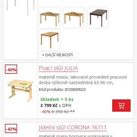
+ DALŠÍ VELIKOSTI
Psací stůl JULIA
-40%
materiál masiv, lakované provedení pracovní
deska výškově nastavitelná 63-96 cm,
naklopitelná pod pracovní deskou zásuvka a
Kód produktu: ID30600020
odkládací police
>
Skladem
5 ks
3 799 Kč
s DPH
-40%
6 390 Kč **
Jídelní stůl CORONA 16111
-43%
materiál masiv borovice voskovaná v