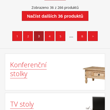
Zobrazeno 36 z 266 produktů
Načíst dalších 36 produktů
....
1
2
3
4
5
8
>
Konferenční
stolky
TV stoly