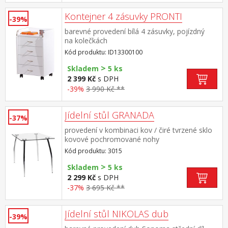
Kontejner 4 zásuvky PRONTI
-39%
barevné provedení bílá 4 zásuvky, pojízdný
na kolečkách
Kód produktu: ID13300100
>
Skladem
5 ks
2 399 Kč
s DPH
-39%
3 990 Kč **
Jídelní stůl GRANADA
-37%
provedení v kombinaci kov / čiré tvrzené sklo
kovové pochromované nohy
Kód produktu: 3015
>
Skladem
5 ks
2 299 Kč
s DPH
-37%
3 695 Kč **
Jídelní stůl NIKOLAS dub
-39%