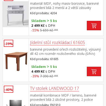
materiál MDF, nohy masiv borovice, barevné
provedení bílá 2 menší a 2 větší zásuvky
Kód produktu: 4204
>
Skladem
5 ks
2 499 Kč
s DPH
-55%
5 659 Kč **
Jídelní stůl rozkládací 61605
-39%
barevné provedení ořech rozložitelný, výsuvný
díl 42 cm rozměr rozloženého stolu (š/h/v)
180 × 80 × 76 cm
Kód produktu: 61605
>
Skladem
5 ks
4 499 Kč
s DPH
-39%
7 390 Kč **
TV stolek LANDWOOD 17
-40%
materiál kombinace MDF / lamino, barevné
provedení bílá 2 úložné prostory, 2 police
součást sestavy Landwood
Kód produktu: FN1910