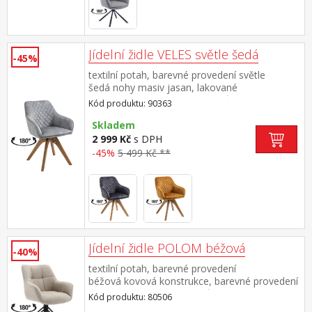
Jídelní židle VELES světle šedá
-45%
textilní potah, barevné provedení světle
šedá nohy masiv jasan, lakované
provedení otočná o 180 stupňů výška sedu 47
Kód produktu: 90363
cm doporučená nosnost do 120 kg
Skladem
2 999 Kč
s DPH
-45%
5 499 Kč **
Jídelní židle POLOM béžová
-40%
textilní potah, barevné provedení
béžová kovová konstrukce, barevné provedení
černá otočná o 180 stupňů výška sedu 50
Kód produktu: 80506
cm doporučená nosnost do 120 kg