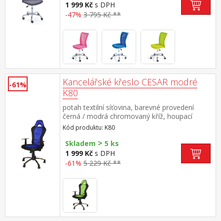
1 999 Kč
s DPH
-47%
3 795 Kč **
Kancelářské křeslo CESAR modré
-61%
K80
potah textilní síťovina, barevné provedení
černá / modrá chromovaný kříž, houpací
mechanismus výškově nastavitelné, výška
Kód produktu: K80
sedu 45-55 cm, výška opěradla 73 cm
>
doporučená nosnost do 120 kg
Skladem
5 ks
1 999 Kč
s DPH
-61%
5 229 Kč **