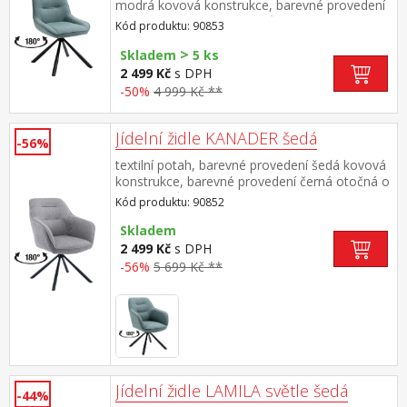
modrá kovová konstrukce, barevné provedení
černá otočná o 180 stupňů výška sedu 47
Kód produktu: 90853
cm doporučená nosnost do 120 kg
>
Skladem
5 ks
2 499 Kč
s DPH
-50%
4 999 Kč **
Jídelní židle KANADER šedá
-56%
textilní potah, barevné provedení šedá kovová
konstrukce, barevné provedení černá otočná o
180 stupňů výška sedu 48 cm doporučená
Kód produktu: 90852
nosnost do 120 kg
Skladem
2 499 Kč
s DPH
-56%
5 699 Kč **
Jídelní židle LAMILA světle šedá
-44%