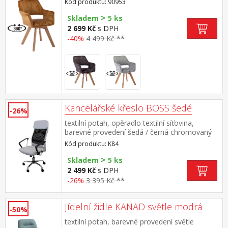
Kód produktu: 90953
cm doporučená nosnost do 120 kg
>
Skladem
5 ks
2 699 Kč
s DPH
-40%
4 499 Kč **
Kancelářské křeslo BOSS šedé
-26%
textilní potah, opěradlo textilní síťovina,
barevné provedení šedá / černá chromovaný
kříž, houpací mechanizmus výškově
Kód produktu: K84
nastavitelné, výška sedu 44-52 cm
>
Skladem
5 ks
2 499 Kč
s DPH
-26%
3 395 Kč **
Jídelní židle KANAD světle modrá
-50%
textilní potah, barevné provedení světle