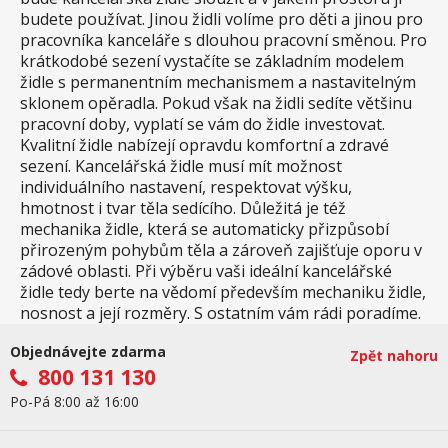
budete používat. Jinou židli volíme pro děti a jinou pro
pracovníka kanceláře s dlouhou pracovní směnou. Pro
krátkodobé sezení vystačíte se základním modelem
židle s permanentním mechanismem a nastavitelným
sklonem opěradla. Pokud však na židli sedíte většinu
pracovní doby, vyplatí se vám do židle investovat.
Kvalitní židle nabízejí opravdu komfortní a zdravé
sezení. Kancelářská židle musí mít možnost
individuálního nastavení, respektovat výšku,
hmotnost i tvar těla sedícího. Důležitá je též
mechanika židle, která se automaticky přizpůsobí
přirozeným pohybům těla a zároveň zajišťuje oporu v
zádové oblasti. Při výběru vaši ideální kancelářské
židle tedy berte na vědomí především mechaniku židle,
nosnost a její rozměry. S ostatním vám rádi poradíme.
Objednávejte zdarma
Zpět nahoru
800 131 130
Po-Pá 8:00 až 16:00