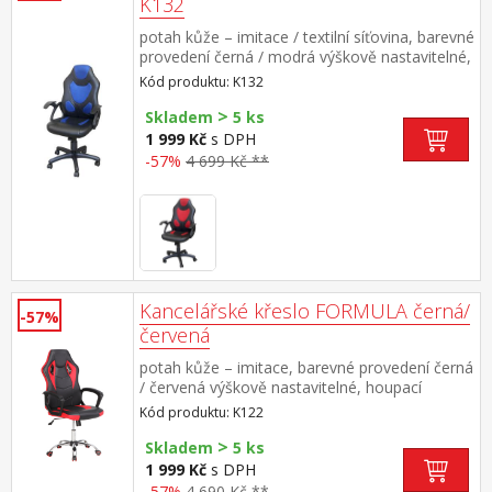
K132
potah kůže – imitace / textilní síťovina, barevné
provedení černá / modrá výškově nastavitelné,
houpací mechanismus, výška sedu 43-52 cm
Kód produktu: K132
>
Skladem
5 ks
1 999 Kč
s DPH
-57%
4 699 Kč **
Kancelářské křeslo FORMULA černá/
-57%
červená
potah kůže – imitace, barevné provedení černá
/ červená výškově nastavitelné, houpací
mechanismus chromovaný kříž, PU kolečka v
Kód produktu: K122
červené barvě
>
Skladem
5 ks
1 999 Kč
s DPH
-57%
4 690 Kč **