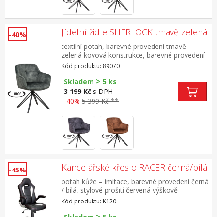
Jídelní židle SHERLOCK tmavě zelená
-40%
textilní potah, barevné provedení tmavě
zelená kovová konstrukce, barevné provedení
černá otočná o 180 stupňů výška sedu 49
Kód produktu: 89070
cm doporučená nosnost do 120 kg
>
Skladem
5 ks
3 199 Kč
s DPH
-40%
5 399 Kč **
Kancelářské křeslo RACER černá/bílá
-45%
potah kůže – imitace, barevné provedení černá
/ bílá, stylové prošití červená výškově
nastavitelné, nastavitelné područky, houpací
Kód produktu: K120
mechanismus, kříž ve stříbrné barvě výška
>
sedu 44-54 cm
Skladem
5 ks