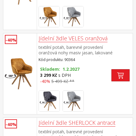
Jídelní židle VELES oranžová
-40%
textilní potah, barevné provedení
oranžová nohy masiv jasan, lakované
provedení otočná o 180 stupňů výška sedu 47
Kód produktu: 90364
cm doporučená nosnost do 120 kg
Skladem: 1.2.2027
3 299 Kč
s DPH
-40%
5 499 Kč **
Jídelní židle SHERLOCK antracit
-40%
textilní potah, barevné provedení