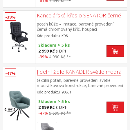
-61%
7 699 Kč **
Kancelářské křeslo SENATOR černé
-39%
potah kůže – imitace, barevné provedení
černá chromovaný kříž, houpací
mechanismus výška sedu 47-55 cm
Kód produktu: K96
>
Skladem
5 ks
2 999 Kč
s DPH
-39%
4 990 Kč **
Jídelní židle KANADER světle modrá
-47%
textilní potah, barevné provedení světle
modrá kovová konstrukce, barevné provedení
černá otočná o 180 stupňů výška sedu 48
Kód produktu: 90851
cm doporučená nosnost do 120 kg
>
Skladem
5 ks
2 999 Kč
s DPH
-47%
5 699 Kč **