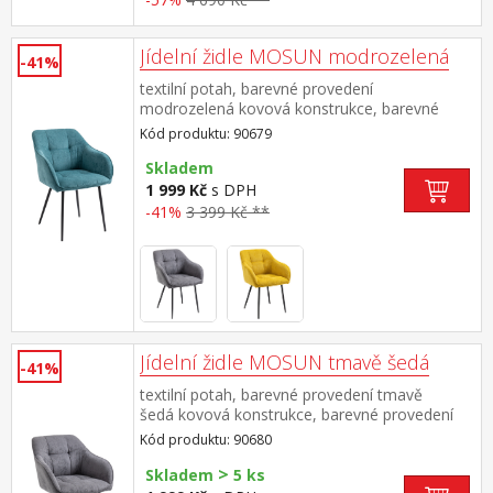
Jídelní židle MOSUN modrozelená
-41%
textilní potah, barevné provedení
modrozelená kovová konstrukce, barevné
provedení černá výška sedu 48 cm doporučená
Kód produktu: 90679
nosnost do 120 kg
Skladem
1 999 Kč
s DPH
-41%
3 399 Kč **
Jídelní židle MOSUN tmavě šedá
-41%
textilní potah, barevné provedení tmavě
šedá kovová konstrukce, barevné provedení
černá výška sedu 48 cm doporučená nosnost
Kód produktu: 90680
do 120 kg
>
Skladem
5 ks