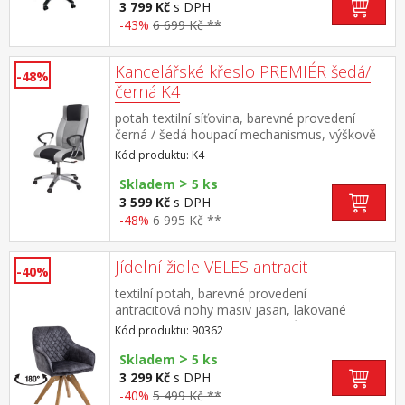
3 799 Kč
s DPH
-43%
6 699 Kč **
Kancelářské křeslo PREMIÉR šedá/
-48%
černá K4
potah textilní síťovina, barevné provedení
černá / šedá houpací mechanismus, výškově
nastavitelné výška sedu 39-48 cm, výška
Kód produktu: K4
opěradla 70 cm doporučená nosnost do 120
>
kg
Skladem
5 ks
3 599 Kč
s DPH
-48%
6 995 Kč **
Jídelní židle VELES antracit
-40%
textilní potah, barevné provedení
antracitová nohy masiv jasan, lakované
provedení otočná o 180 stupňů výška sedu 47
Kód produktu: 90362
cm doporučená nosnost do 120 kg
>
Skladem
5 ks
3 299 Kč
s DPH
-40%
5 499 Kč **