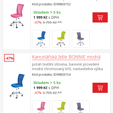
89-99 cm
Kód produktu: ID99803152
>
Skladem
5 ks
1 999 Kč
s DPH
-47%
3 795 Kč **
Kancelářská židle BONNIE modrá
-47%
potah textilní síťovina, barevné provedení
modrá chromovaný kříž, nastavitelná výška
89-99 cm
Kód produktu: ID99803154
>
Skladem
5 ks
1 999 Kč
s DPH
-47%
3 795 Kč **