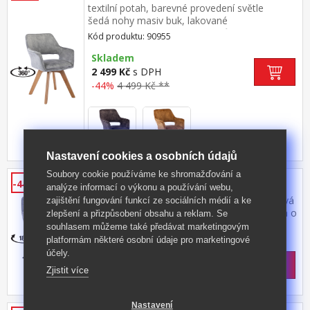
textilní potah, barevné provedení světle
šedá nohy masiv buk, lakované
provedení otočná o 360 stupňů výška sedu 47
Kód produktu: 90955
cm doporučená nosnost do 120 kg
Skladem
2 499 Kč
s DPH
-44%
4 499 Kč **
Nastavení cookies a osobních údajů
Soubory cookie používáme ke shromažďování a
Jídelní židle PERUN šedá
-44%
analýze informací o výkonu a používání webu,
textilní potah, barevné provedení šedá kovová
zajištění fungování funkcí ze sociálních médií a ke
konstrukce, barevné provedení černá otočná o
zlepšení a přizpůsobení obsahu a reklam. Se
180 stupňů výška sedu 50 cm doporučená
souhlasem můžeme také předávat marketingovým
Kód produktu: 90365
nosnost do 120 kg
platformám některé osobní údaje pro marketingové
>
Skladem
5 ks
účely.
2 499 Kč
s DPH
Zjistit více
-44%
4 499 Kč **
Nastavení