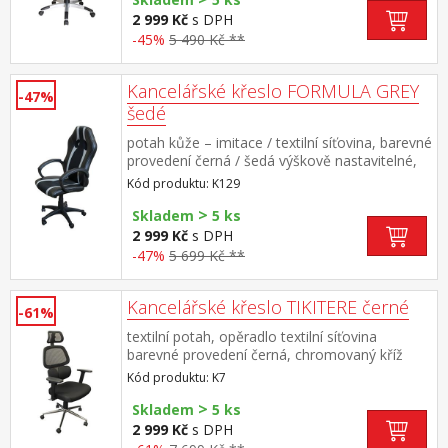
2 999 Kč
s DPH
-45%
5 490 Kč **
Kancelářské křeslo FORMULA GREY
-47%
šedé
potah kůže – imitace / textilní síťovina, barevné
provedení černá / šedá výškově nastavitelné,
houpací mechanismus výška sedu 42-52 cm,
Kód produktu: K129
šířka sedu 50 cm
>
Skladem
5 ks
2 999 Kč
s DPH
-47%
5 699 Kč **
Kancelářské křeslo TIKITERE černé
-61%
textilní potah, opěradlo textilní síťovina
barevné provedení černá, chromovaný kříž
nastavitelné područky, nastavitelná opěrka
Kód produktu: K7
hlavy pevná bederní opěrka, houpací
>
mechanismus výška sedu 48-58 cm, šířka sedu
Skladem
5 ks
50 cm, hloubka sedu 43 cm
2 999 Kč
s DPH