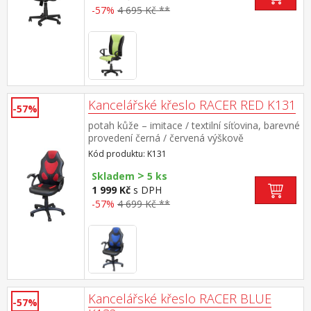
-57%
4 695 Kč **
Kancelářské křeslo RACER RED K131
-57%
potah kůže – imitace / textilní síťovina, barevné
provedení černá / červená výškově
nastavitelné, houpací mechanismus, výška
Kód produktu: K131
sedu 43-52 cm
>
Skladem
5 ks
1 999 Kč
s DPH
-57%
4 699 Kč **
Kancelářské křeslo RACER BLUE
-57%