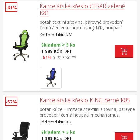
Kancelářské křeslo CESAR zelené
-61%
K81
potah textilní síťovina, barevné provedení
černá / zelená chromovaný kříž, houpací
mechanismus výškově nastavitelné, výška
Kód produktu: K81
sedu 45-55 cm, výška opěradla 73 cm
>
doporučená nosnost do 120 kg
Skladem
5 ks
1 999 Kč
s DPH
-61%
5 229 Kč **
Kancelářské křeslo KING černé K85
-57%
potah kůže – imitace / textilní síťovina, barevné
provedení černá houpací mechanismus,
výškově nastavitelné výška sedu 36-45 cm,
Kód produktu: K85
výška opěradla 62 cm doporučená nosnost do
>
110 kg
Skladem
5 ks
1 999 Kč
s DPH