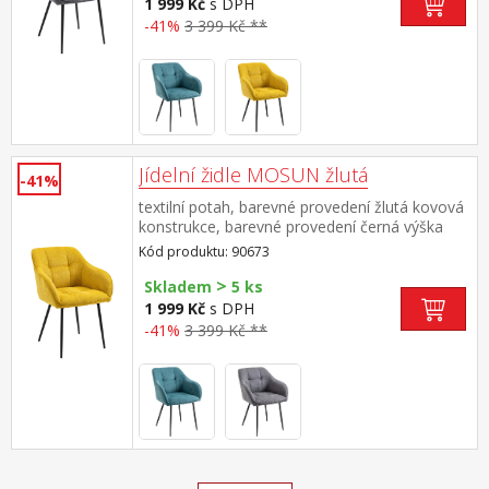
1 999 Kč
s DPH
-41%
3 399 Kč **
Jídelní židle MOSUN žlutá
-41%
textilní potah, barevné provedení žlutá kovová
konstrukce, barevné provedení černá výška
sedu 48 cm doporučená nosnost do 120 kg
Kód produktu: 90673
>
Skladem
5 ks
1 999 Kč
s DPH
-41%
3 399 Kč **