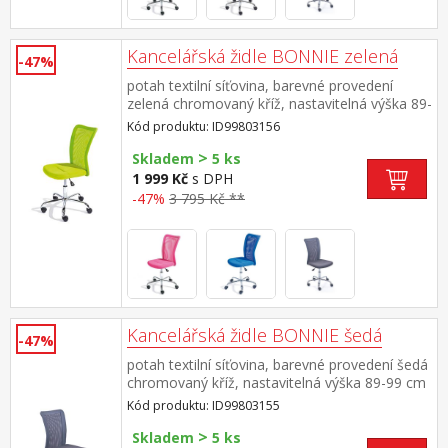
Kancelářská židle BONNIE zelená
-47%
potah textilní síťovina, barevné provedení
zelená chromovaný kříž, nastavitelná výška 89-
99 cm
Kód produktu: ID99803156
>
Skladem
5 ks
1 999 Kč
s DPH
-47%
3 795 Kč **
Kancelářská židle BONNIE šedá
-47%
potah textilní síťovina, barevné provedení šedá
chromovaný kříž, nastavitelná výška 89-99 cm
Kód produktu: ID99803155
>
Skladem
5 ks