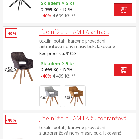
>
Skladem
5 ks
2 799 Kč
s DPH
-40%
4 699 Kč **
Jídelní židle LAMILA antracit
-40%
textilní potah, barevné provedení
antracitová nohy masiv buk, lakované
provedení otočná o 360 stupňů výška sedu 47
Kód produktu: 91053
cm doporučená nosnost do 120 kg
>
Skladem
5 ks
2 699 Kč
s DPH
-40%
4 499 Kč **
Jídelní židle LAMILA žlutooranžová
-40%
textilní potah, barevné provedení
žlutooranžová nohy masiv buk, lakované
provedení otočná o 360 stupňů výška sedu 47