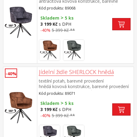
antracitová kovová konstrukce, barevné
provedení černá otočná o 180 stupňů výška
Kód produktu: 89068
sedu 49 cm doporučená nosnost do 120 kg
>
Skladem
5 ks
3 199 Kč
s DPH
-40%
5 399 Kč **
Jídelní židle SHERLOCK hnědá
-40%
textilní potah, barevné provedení
hnědá kovová konstrukce, barevné provedení
černá otočná o 180 stupňů výška sedu 49
Kód produktu: 89071
cm doporučená nosnost do 120 kg
>
Skladem
5 ks
3 199 Kč
s DPH
-40%
5 399 Kč **