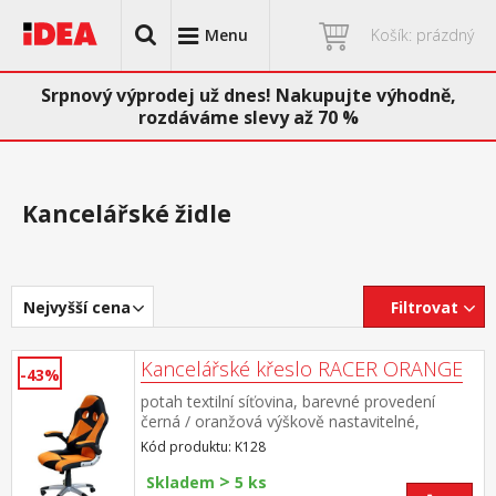
Menu
Košík: prázdný
Srpnový výprodej už dnes! Nakupujte výhodně,
rozdáváme slevy až 70 %
Kancelářské židle
Nejvyšší cena
Filtrovat
Kancelářské křeslo RACER ORANGE
-43%
potah textilní síťovina, barevné provedení
černá / oranžová výškově nastavitelné,
nastavitelné područky, houpací mechanismus,
Kód produktu: K128
kříž ve stříbrné barvě výška sedu 43-53 cm,
>
šířka sedu 52 cm
Skladem
5 ks