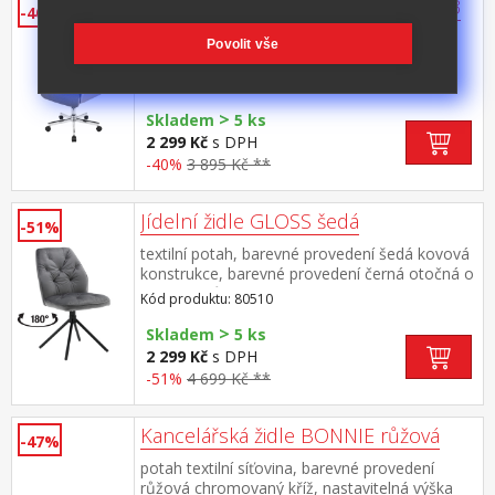
Kancelářské křeslo COMFORT K133
-40%
potah kůže – imitace / textilní pletenina,
Povolit vše
barevné provedení hnědá / béžová výškově
nastavitelné, výška sedu 44-53 cm, šířka sedu
Kód produktu: K133
45 cm houpací mechanismus, kovový
>
pochromovaný kříž
Skladem
5 ks
2 299 Kč
s DPH
-40%
3 895 Kč **
Jídelní židle GLOSS šedá
-51%
textilní potah, barevné provedení šedá kovová
konstrukce, barevné provedení černá otočná o
180 stupňů výška sedu 51 cm doporučená
Kód produktu: 80510
nosnost do 120 kg
>
Skladem
5 ks
2 299 Kč
s DPH
-51%
4 699 Kč **
Kancelářská židle BONNIE růžová
-47%
potah textilní síťovina, barevné provedení
růžová chromovaný kříž, nastavitelná výška