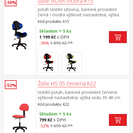
Židle NOVA modrá K15
-36%
potah textilní síťovina, barevné provedení
černá / modrá výškově nastavitelná, výška
sedu 39-48 cm nastavitelná tuhost opěrky zad,
Kód produktu: K15
výška opěrky 45 cm doporučená nosnost do
>
100 kg
Skladem
5 ks
1 199 Kč
s DPH
-36%
1 895 Kč **
Židle HS 05 červená K22
-52%
textilní potah, barevné provedení červená
výškově nastavitelná, výška sedu 39-48 cm
nastavitelná opěrka zad, výška opěrky 40 cm
Kód produktu: K22
doporučená nosnost do 75 kg
>
Skladem
5 ks
799 Kč
s DPH
-52%
1 699 Kč **