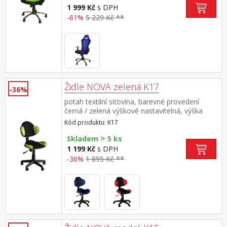
1 999 Kč
s DPH
-61%
5 229 Kč **
Židle NOVA zelená K17
-36%
potah textilní síťovina, barevné provedení
černá / zelená výškově nastavitelná, výška
sedu 39-48 cm nastavitelná tuhost opěrky zad,
Kód produktu: K17
výška opěrky 45 cm doporučená nosnost do
>
100 kg
Skladem
5 ks
1 199 Kč
s DPH
-36%
1 895 Kč **