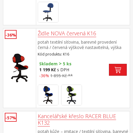
Židle NOVA červená K16
-36%
potah textilní síťovina, barevné provedení
černá / červená výškově nastavitelná, výška
sedu 39-48 cm nastavitelná tuhost opěrky zad,
Kód produktu: K16
výška opěrky 45 cm doporučená nosnost do
>
100 kg
Skladem
5 ks
1 199 Kč
s DPH
-36%
1 895 Kč **
Kancelářské křeslo RACER BLUE
-57%
K132
potah kůže – imitace / textilní síťovina, barevné