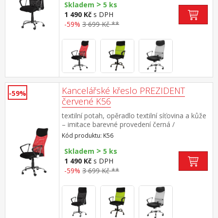
>
cm doporučená nosnost do 120 kg
Skladem
5 ks
1 490 Kč
s DPH
-59%
3 699 Kč **
Kancelářské křeslo PREZIDENT
-59%
červené K56
textilní potah, opěradlo textilní síťovina a kůže
– imitace barevné provedení černá /
červená chromovaný kříž, houpací
Kód produktu: K56
mechanismus výška sedu 45-51
>
cm doporučená nosnost do 120 kg
Skladem
5 ks
1 490 Kč
s DPH
-59%
3 699 Kč **