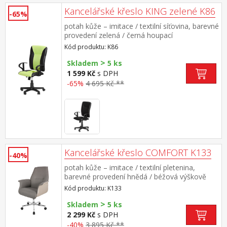
Kancelářské křeslo KING zelené K86
-65%
potah kůže – imitace / textilní síťovina, barevné
provedení zelená / černá houpací
mechanismus, výškově nastavitelné výška
Kód produktu: K86
sedu 36-45 cm, výška opěradla 62 cm
>
doporučená nosnost do 110 kg
Skladem
5 ks
1 599 Kč
s DPH
-65%
4 695 Kč **
Kancelářské křeslo COMFORT K133
-40%
potah kůže – imitace / textilní pletenina,
barevné provedení hnědá / béžová výškově
nastavitelné, výška sedu 44-53 cm, šířka sedu
Kód produktu: K133
45 cm houpací mechanismus, kovový
>
pochromovaný kříž
Skladem
5 ks
2 299 Kč
s DPH
-40%
3 895 Kč **