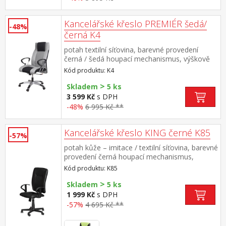
Kancelářské křeslo PREMIÉR šedá/
-48%
černá K4
potah textilní síťovina, barevné provedení
černá / šedá houpací mechanismus, výškově
nastavitelné výška sedu 39-48 cm, výška
Kód produktu: K4
opěradla 70 cm doporučená nosnost do 120
>
kg
Skladem
5 ks
3 599 Kč
s DPH
-48%
6 995 Kč **
Kancelářské křeslo KING černé K85
-57%
potah kůže – imitace / textilní síťovina, barevné
provedení černá houpací mechanismus,
výškově nastavitelné výška sedu 36-45 cm,
Kód produktu: K85
výška opěradla 62 cm doporučená nosnost do
>
110 kg
Skladem
5 ks
1 999 Kč
s DPH
-57%
4 695 Kč **