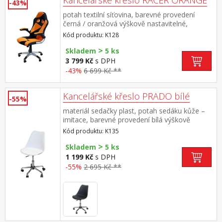
Kancelářské křeslo RACER ORANGE
-43%
potah textilní síťovina, barevné provedení
černá / oranžová výškově nastavitelné,
nastavitelné područky, houpací mechanismus,
Kód produktu: K128
kříž ve stříbrné barvě výška sedu 43-53 cm,
>
šířka sedu 52 cm
Skladem
5 ks
3 799 Kč
s DPH
-43%
6 699 Kč **
Kancelářské křeslo PRADO bílé
-55%
materiál sedačky plast, potah sedáku kůže –
imitace, barevné provedení bílá výškově
nastavitelné, výška sedu 46-55 cm kovový
Kód produktu: K135
pochromovaný kříž
>
Skladem
5 ks
1 199 Kč
s DPH
-55%
2 695 Kč **