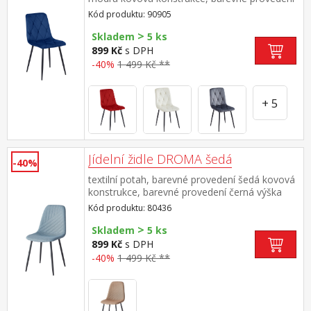
černá výška sedu 50 cm doporučená nosnost
Kód produktu: 90905
do 120 kg
>
Skladem
5 ks
899 Kč
s DPH
-40%
1 499 Kč **
+ 5
Jídelní židle DROMA šedá
-40%
textilní potah, barevné provedení šedá kovová
konstrukce, barevné provedení černá výška
sedu 47 cm doporučená nosnost do 120 kg
Kód produktu: 80436
>
Skladem
5 ks
899 Kč
s DPH
-40%
1 499 Kč **