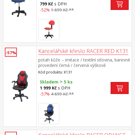
799 Kč
s DPH
-52%
1 699 Kč **
Kancelářské křeslo RACER RED K131
-57%
potah kůže – imitace / textilní síťovina, barevné
provedení černá / červená výškově
nastavitelné, houpací mechanismus, výška
Kód produktu: K131
sedu 43-52 cm
>
Skladem
5 ks
1 999 Kč
s DPH
-57%
4 699 Kč **