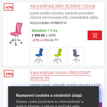
Kancelářská židle BONNIE růžová
-47%
potah textilní síťovina, barevné provedení
růžová chromovaný kříž, nastavitelná výška
89-99 cm
Kód produktu: ID99803152
>
Skladem
5 ks
1 999 Kč
s DPH
-47%
3 795 Kč **
Kancelářské křeslo PRESIDENT
-59%
zelené K6
textilní potah, opěradlo textilní síťovina a kůže
– imitace barevné provedení černá /
zelená chromovaný kříž, houpací
Kód produktu: K6
Nastavení cookies a osobních údajů
mechanismus výška sedu 45-51
>
Soubory cookie používáme ke shromažďování a
cm doporučená nosnost do 120 kg
Skladem
5 ks
analýze informací o výkonu a používání webu,