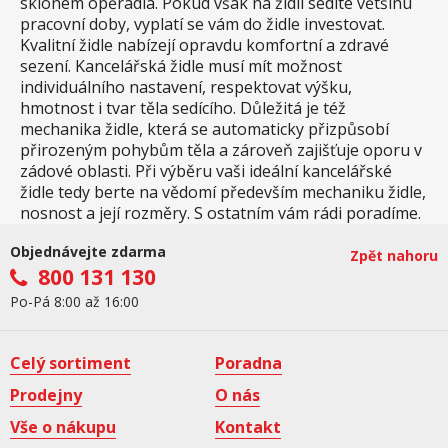
sklonem opěradla. Pokud však na židli sedíte většinu
pracovní doby, vyplatí se vám do židle investovat.
Kvalitní židle nabízejí opravdu komfortní a zdravé
sezení. Kancelářská židle musí mít možnost
individuálního nastavení, respektovat výšku,
hmotnost i tvar těla sedícího. Důležitá je též
mechanika židle, která se automaticky přizpůsobí
přirozeným pohybům těla a zároveň zajišťuje oporu v
zádové oblasti. Při výběru vaši ideální kancelářské
židle tedy berte na vědomí především mechaniku židle,
nosnost a její rozměry. S ostatním vám rádi poradíme.
Objednávejte zdarma
Zpět nahoru
800 131 130
Po-Pá 8:00 až 16:00
Celý sortiment
Poradna
Prodejny
O nás
Vše o nákupu
Kontakt