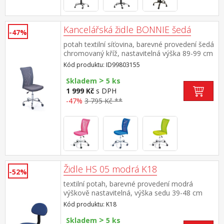
Kancelářská židle BONNIE šedá
-47%
potah textilní síťovina, barevné provedení šedá
chromovaný kříž, nastavitelná výška 89-99 cm
Kód produktu: ID99803155
>
Skladem
5 ks
1 999 Kč
s DPH
-47%
3 795 Kč **
Židle HS 05 modrá K18
-52%
textilní potah, barevné provedení modrá
výškově nastavitelná, výška sedu 39-48 cm
nastavitelná opěrka zad, výška opěrky 40 cm
Kód produktu: K18
doporučená nosnost do 75 kg
>
Skladem
5 ks