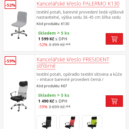
Kancelářské křeslo PALERMO K130
-52%
textilní potah, barevné provedení šedá výškově
nastavitelné, výška sedu 36-45 cm šířka sedu
41 cm, kovový pochromovaný kříž
Kód produktu: K130
>
Skladem
5 ks
1 599 Kč
s DPH
-52%
3 399 Kč **
Kancelářské křeslo PRESIDENT
-59%
stříbrné
textilní potah, opěradlo textilní síťovina a kůže
– imitace barevné provedení černá /
stříbrná chromovaný kříž, houpací
Kód produktu: K67
mechanismus výška sedu 45-51
>
cm doporučená nosnost do 120 kg
Skladem
5 ks
1 490 Kč
s DPH
-59%
3 699 Kč **