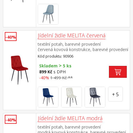
Jídelní židle MELITA červená
-40%
textilní potah, barevné provedení
červená kovová konstrukce, barevné provedení
černá výška sedu 50 cm doporučená nosnost
Kód produktu: 90906
do 120 kg
>
Skladem
5 ks
899 Kč
s DPH
-40%
1 499 Kč **
+ 5
Jídelní židle MELITA modrá
-40%
textilní potah, barevné provedení
modrá kovová konstrukce, barevné provedení