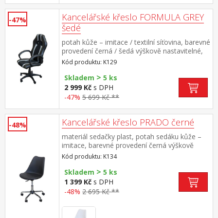
Kancelářské křeslo FORMULA GREY
-47%
šedé
potah kůže – imitace / textilní síťovina, barevné
provedení černá / šedá výškově nastavitelné,
houpací mechanismus výška sedu 42-52 cm,
Kód produktu: K129
šířka sedu 50 cm
>
Skladem
5 ks
2 999 Kč
s DPH
-47%
5 699 Kč **
Kancelářské křeslo PRADO černé
-48%
materiál sedačky plast, potah sedáku kůže –
imitace, barevné provedení černá výškově
nastavitelné, výška sedu 46-55 cm kovový
Kód produktu: K134
pochromovaný kříž
>
Skladem
5 ks
1 399 Kč
s DPH
-48%
2 695 Kč **