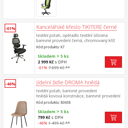
Kancelářské křeslo TIKITERE černé
-61%
textilní potah, opěradlo textilní síťovina
barevné provedení černá, chromovaný kříž
nastavitelné područky, nastavitelná opěrka
Kód produktu: K7
hlavy pevná bederní opěrka, houpací
>
mechanismus výška sedu 48-58 cm, šířka sedu
Skladem
5 ks
50 cm, hloubka sedu 43 cm
2 999 Kč
s DPH
-61%
7 699 Kč **
Jídelní židle DROMA hnědá
-46%
textilní potah, barevné provedení
hnědá kovová konstrukce, barevné provedení
černá výška sedu 47 cm doporučená nosnost
Kód produktu: 80438
do 120 kg
>
Skladem
5 ks
799 Kč
s DPH
-46%
1 499 Kč **