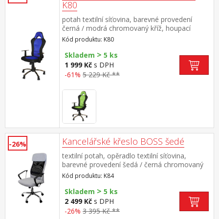
K80
potah textilní síťovina, barevné provedení
černá / modrá chromovaný kříž, houpací
mechanismus výškově nastavitelné, výška
Kód produktu: K80
sedu 45-55 cm, výška opěradla 73 cm
>
doporučená nosnost do 120 kg
Skladem
5 ks
1 999 Kč
s DPH
-61%
5 229 Kč **
Kancelářské křeslo BOSS šedé
-26%
textilní potah, opěradlo textilní síťovina,
barevné provedení šedá / černá chromovaný
kříž, houpací mechanizmus výškově
Kód produktu: K84
nastavitelné, výška sedu 44-52 cm
>
Skladem
5 ks
2 499 Kč
s DPH
-26%
3 395 Kč **