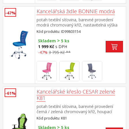
Kancelářská židle BONNIE modrá
-47%
potah textilní síťovina, barevné provedení
modrá chromovaný kříž, nastavitelná výška
89-99 cm
Kód produktu: ID99803154
>
Skladem
5 ks
1 999 Kč
s DPH
-47%
3 795 Kč **
Kancelářské křeslo CESAR zelené
-61%
K81
potah textilní síťovina, barevné provedení
černá / zelená chromovaný kříž, houpací
mechanismus výškově nastavitelné, výška
Kód produktu: K81
sedu 45-55 cm, výška opěradla 73 cm
>
doporučená nosnost do 120 kg
Skladem
5 ks