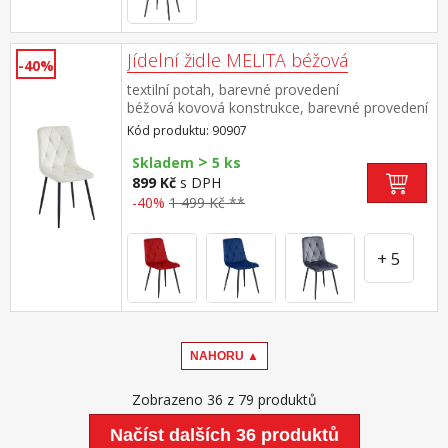
Jídelní židle MELITA béžová
-40%
textilní potah, barevné provedení
béžová kovová konstrukce, barevné provedení
černá výška sedu 50 cm doporučená nosnost
Kód produktu: 90907
do 120 kg
>
Skladem
5 ks
899 Kč
s DPH
-40%
1 499 Kč **
+ 5
NAHORU ▲
Zobrazeno 36 z 79 produktů
Načíst dalších 36 produktů