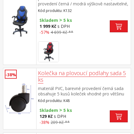
provedení černá / modrá výškově nastavitelné,
houpací mechanismus, výška sedu 43-52 cm
Kód produktu: K132
>
Skladem
5 ks
1 999 Kč
s DPH
-57%
4 699 Kč **
Kolečka na plovoucí podlahy sada 5
-38%
ks
materiál PVC, barevné provedení černá sada
obsahuje 5 kusů koleček vhodné pro většinu
našich kancelářských židlí a křesel
Kód produktu: K48
>
Skladem
5 ks
129 Kč
s DPH
-38%
209 Kč **