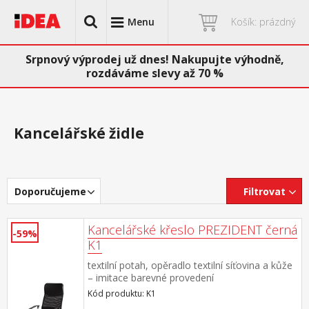
Menu
Košík: prázdný
Srpnový výprodej už dnes! Nakupujte výhodně,
rozdáváme slevy až 70 %
Kancelářské židle
Doporučujeme
Filtrovat
Kancelářské křeslo PREZIDENT černá
-59%
K1
textilní potah, opěradlo textilní síťovina a kůže
– imitace barevné provedení
černá chromovaný kříž, houpací
Kód produktu: K1
mechanismus výška sedu 45-51