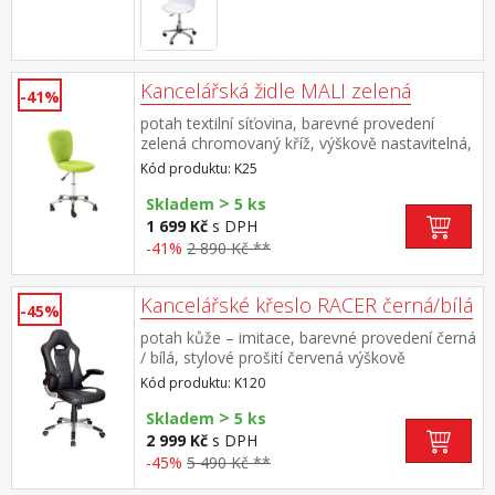
Kancelářská židle MALI zelená
-41%
potah textilní síťovina, barevné provedení
zelená chromovaný kříž, výškově nastavitelná,
výška sedu 44-54 cm
Kód produktu: K25
>
Skladem
5 ks
1 699 Kč
s DPH
-41%
2 890 Kč **
Kancelářské křeslo RACER černá/bílá
-45%
potah kůže – imitace, barevné provedení černá
/ bílá, stylové prošití červená výškově
nastavitelné, nastavitelné područky, houpací
Kód produktu: K120
mechanismus, kříž ve stříbrné barvě výška
>
sedu 44-54 cm
Skladem
5 ks
2 999 Kč
s DPH
-45%
5 490 Kč **