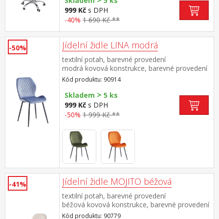
>
Skladem
5 ks
999 Kč
s DPH
-40%
1 690 Kč **
Jídelní židle LINA modrá
-50%
textilní potah, barevné provedení
modrá kovová konstrukce, barevné provedení
černá výška sedu 50 cm doporučená nosnost
Kód produktu: 90914
do 120 kg
>
Skladem
5 ks
999 Kč
s DPH
-50%
1 999 Kč **
Jídelní židle MOJITO béžová
-41%
textilní potah, barevné provedení
béžová kovová konstrukce, barevné provedení
černá výška sedu 48 cm doporučená nosnost
Kód produktu: 90779