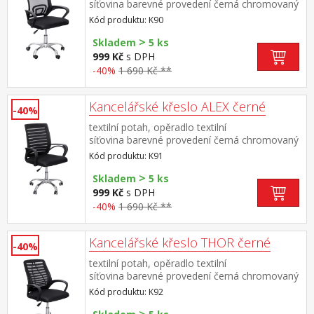
síťovina barevné provedení černá chromovaný
kříž, plastové područky výška sedu 41-51 cm
Kód produktu: K90
>
Skladem
5 ks
999 Kč
s DPH
-40%
1 690 Kč **
Kancelářské křeslo ALEX černé
-40%
textilní potah, opěradlo textilní
síťovina barevné provedení černá chromovaný
kříž, plastové područky výška sedu 41-51 cm
Kód produktu: K91
>
Skladem
5 ks
999 Kč
s DPH
-40%
1 690 Kč **
Kancelářské křeslo THOR černé
-40%
textilní potah, opěradlo textilní
síťovina barevné provedení černá chromovaný
kříž, plastové područky výška sedu 41-51 cm
Kód produktu: K92