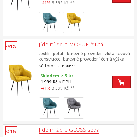
-41%
3 399 Kč **
Jídelní židle MOSUN žlutá
-41%
textilní potah, barevné provedení žlutá kovová
konstrukce, barevné provedení černá výška
sedu 48 cm doporučená nosnost do 120 kg
Kód produktu: 90673
>
Skladem
5 ks
1 999 Kč
s DPH
-41%
3 399 Kč **
Jídelní židle GLOSS šedá
-51%