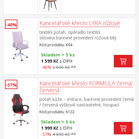
Kancelářské křeslo LYRA růžové
-40%
textilní potah, opěradlo textilní
síťovina barevné provedení růžová bílý
plastový kříž a područky výška sedu 43-53 cm
Kód produktu: K94
>
Skladem
5 ks
1 599 Kč
s DPH
-40%
2 690 Kč **
Kancelářské křeslo FORMULA černá/
-57%
červená
potah kůže – imitace, barevné provedení černá
/ červená výškově nastavitelné, houpací
mechanismus chromovaný kříž, PU kolečka v
Kód produktu: K122
červené barvě
>
Skladem
5 ks
1 999 Kč
s DPH
-57%
4 690 Kč **