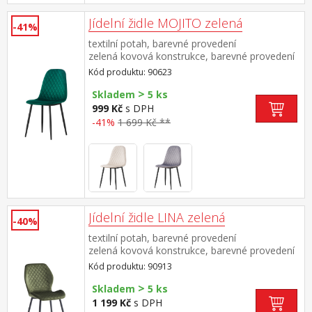
Jídelní židle MOJITO zelená
-41%
textilní potah, barevné provedení
zelená kovová konstrukce, barevné provedení
černá výška sedu 48 cm doporučená nosnost
Kód produktu: 90623
do 120 kg
>
Skladem
5 ks
999 Kč
s DPH
-41%
1 699 Kč **
Jídelní židle LINA zelená
-40%
textilní potah, barevné provedení
zelená kovová konstrukce, barevné provedení
černá výška sedu 50 cm doporučená nosnost
Kód produktu: 90913
do 120 kg
>
Skladem
5 ks
1 199 Kč
s DPH