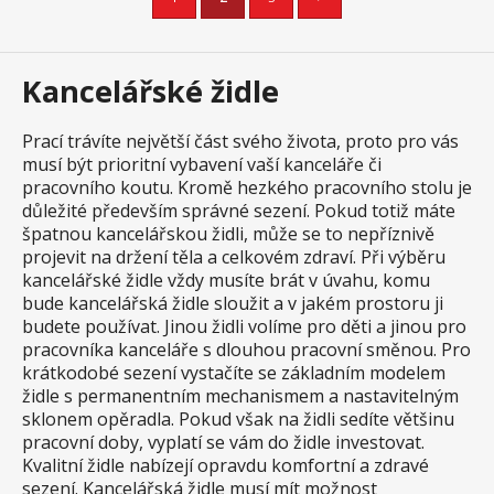
Kancelářské židle
Prací trávíte největší část svého života, proto pro vás
musí být prioritní vybavení vaší kanceláře či
pracovního koutu. Kromě hezkého pracovního stolu je
důležité především správné sezení. Pokud totiž máte
špatnou kancelářskou židli, může se to nepříznivě
projevit na držení těla a celkovém zdraví. Při výběru
kancelářské židle vždy musíte brát v úvahu, komu
bude kancelářská židle sloužit a v jakém prostoru ji
budete používat. Jinou židli volíme pro děti a jinou pro
pracovníka kanceláře s dlouhou pracovní směnou. Pro
krátkodobé sezení vystačíte se základním modelem
židle s permanentním mechanismem a nastavitelným
sklonem opěradla. Pokud však na židli sedíte většinu
pracovní doby, vyplatí se vám do židle investovat.
Kvalitní židle nabízejí opravdu komfortní a zdravé
sezení. Kancelářská židle musí mít možnost