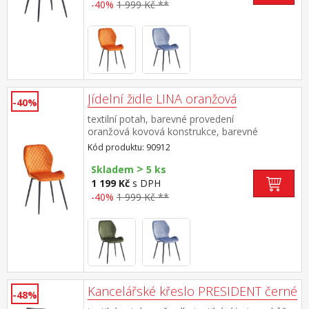
-40%
1 999 Kč **
Jídelní židle LINA oranžová
-40%
textilní potah, barevné provedení
oranžová kovová konstrukce, barevné
provedení černá výška sedu 50 cm doporučená
Kód produktu: 90912
nosnost do 120 kg
>
Skladem
5 ks
1 199 Kč
s DPH
-40%
1 999 Kč **
Kancelářské křeslo PRESIDENT černé
-48%