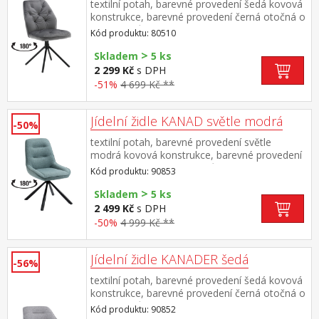
textilní potah, barevné provedení šedá kovová
konstrukce, barevné provedení černá otočná o
180 stupňů výška sedu 51 cm doporučená
Kód produktu: 80510
nosnost do 120 kg
>
Skladem
5 ks
2 299 Kč
s DPH
-51%
4 699 Kč **
Jídelní židle KANAD světle modrá
-50%
textilní potah, barevné provedení světle
modrá kovová konstrukce, barevné provedení
černá otočná o 180 stupňů výška sedu 47
Kód produktu: 90853
cm doporučená nosnost do 120 kg
>
Skladem
5 ks
2 499 Kč
s DPH
-50%
4 999 Kč **
Jídelní židle KANADER šedá
-56%
textilní potah, barevné provedení šedá kovová
konstrukce, barevné provedení černá otočná o
180 stupňů výška sedu 48 cm doporučená
Kód produktu: 90852
nosnost do 120 kg