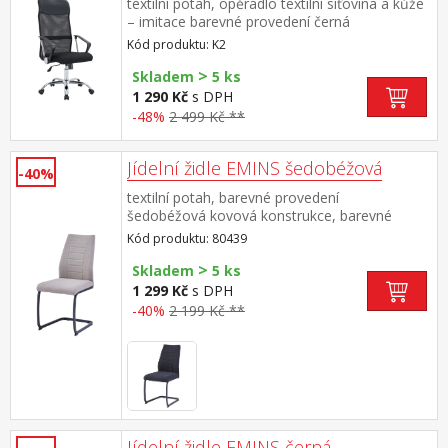
textilní potah, opěradlo textilní síťovina a kůže
– imitace barevné provedení černá
chromovaný kříž, houpací mechanismus výška
Kód produktu: K2
sedu 45-55 cm doporučená nosnost do 120 kg
>
Skladem
5 ks
1 290 Kč
s DPH
-48%
2 499 Kč **
Jídelní židle EMINS šedobéžová
-40%
textilní potah, barevné provedení
šedobéžová kovová konstrukce, barevné
provedení černá výška sedu 48 cm doporučená
Kód produktu: 80439
nosnost do 120 kg
>
Skladem
5 ks
1 299 Kč
s DPH
-40%
2 199 Kč **
Jídelní židle EMINS černá