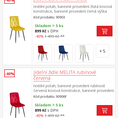
-40%
textilní potah, barevné provedení žlutá kovová
konstrukce, barevné provedení černá výška
sedu 50 cm doporučená nosnost do 120 kg
Kód produktu: 90903
>
Skladem
5 ks
899 Kč
s DPH
-40%
1 499 Kč **
+ 5
Jídelní židle MELITA rubínově
-40%
červená
textilní potah, barevné provedení rubínově
červená kovová konstrukce, barevné provedení
černá výška sedu 50 cm doporučená nosnost
Kód produktu: 90906F
do 120 kg
>
Skladem
5 ks
899 Kč
s DPH
-40%
1 499 Kč **