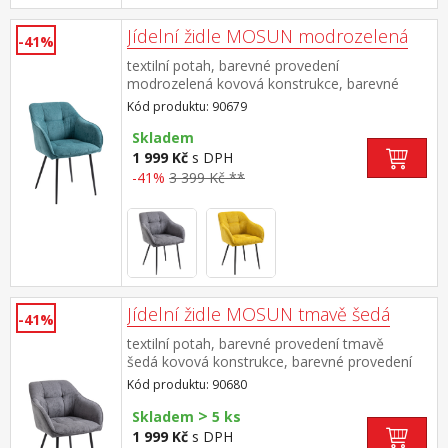
Jídelní židle MOSUN modrozelená
-41%
textilní potah, barevné provedení
modrozelená kovová konstrukce, barevné
provedení černá výška sedu 48 cm doporučená
Kód produktu: 90679
nosnost do 120 kg
Skladem
1 999 Kč
s DPH
-41%
3 399 Kč **
Jídelní židle MOSUN tmavě šedá
-41%
textilní potah, barevné provedení tmavě
šedá kovová konstrukce, barevné provedení
černá výška sedu 48 cm doporučená nosnost
Kód produktu: 90680
do 120 kg
>
Skladem
5 ks
1 999 Kč
s DPH