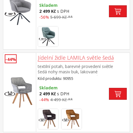
Skladem
2 499 Kč
s DPH
-56%
5 699 Kč **
Jídelní židle LAMILA světle šedá
-44%
textilní potah, barevné provedení světle
šedá nohy masiv buk, lakované
provedení otočná o 360 stupňů výška sedu 47
Kód produktu: 90955
cm doporučená nosnost do 120 kg
Skladem
2 499 Kč
s DPH
-44%
4 499 Kč **