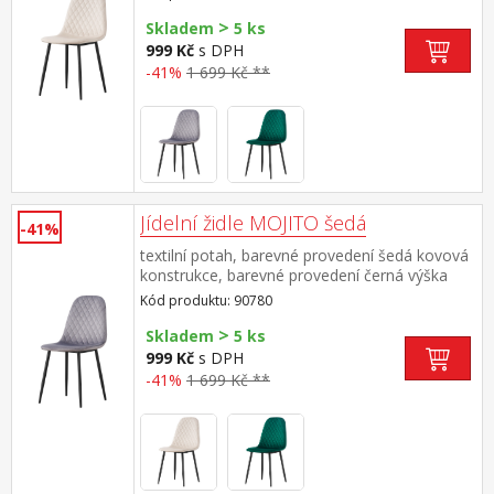
do 120 kg
>
Skladem
5 ks
999 Kč
s DPH
-41%
1 699 Kč **
Jídelní židle MOJITO šedá
-41%
textilní potah, barevné provedení šedá kovová
konstrukce, barevné provedení černá výška
sedu 48 cm doporučená nosnost do 120 kg
Kód produktu: 90780
>
Skladem
5 ks
999 Kč
s DPH
-41%
1 699 Kč **