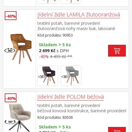
Jídelní židle LAMILA žlutooranžová
-40%
textilní potah, barevné provedení
žlutooranžová nohy masiv buk, lakované
provedení otočná o 360 stupňů výška sedu 47
Kód produktu: 90953
cm doporučená nosnost do 120 kg
>
Skladem
5 ks
2 699 Kč
s DPH
-40%
4 499 Kč **
Jídelní židle POLOM béžová
-40%
textilní potah, barevné provedení
béžová kovová konstrukce, barevné provedení
černá otočná o 180 stupňů výška sedu 50
Kód produktu: 80506
cm doporučená nosnost do 120 kg
>
Skladem
5 ks