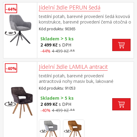
Jídelní židle PERUN šedá
-44%
textilní potah, barevné provedení šedá kovová
konstrukce, barevné provedení černá otočná o
180 stupňů výška sedu 50 cm doporučená
Kód produktu: 90365
nosnost do 120 kg
>
Skladem
5 ks
2 499 Kč
s DPH
-44%
4 499 Kč **
Jídelní židle LAMILA antracit
-40%
textilní potah, barevné provedení
antracitová nohy masiv buk, lakované
provedení otočná o 360 stupňů výška sedu 47
Kód produktu: 91053
cm doporučená nosnost do 120 kg
>
Skladem
5 ks
2 699 Kč
s DPH
-40%
4 499 Kč **