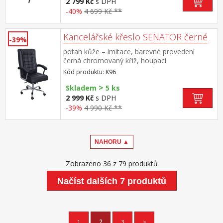
2 799 Kč
s DPH
-40%
4 699 Kč **
Kancelářské křeslo SENATOR černé
-39%
potah kůže – imitace, barevné provedení
černá chromovaný kříž, houpací
mechanismus výška sedu 47-55 cm
Kód produktu: K96
>
Skladem
5 ks
2 999 Kč
s DPH
-39%
4 990 Kč **
NAHORU ▲
Zobrazeno 36 z 79 produktů
Načíst dalších 7 produktů
1
2
3
>