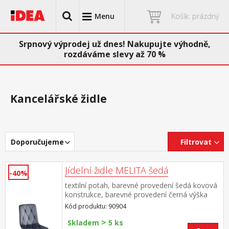
Menu
Košík: prázdný
Srpnový výprodej už dnes! Nakupujte výhodně,
rozdáváme slevy až 70 %
Kancelářské židle
Doporučujeme
Filtrovat
Jídelní židle MELITA šedá
-40%
textilní potah, barevné provedení šedá kovová
konstrukce, barevné provedení černá výška
sedu 50 cm doporučená nosnost do 120 kg
Kód produktu: 90904
>
Skladem
5 ks