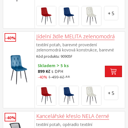
+ 5
Jídelní židle MELITA zelenomodrá
-40%
textilní potah, barevné provedení
zelenomodrá kovová konstrukce, barevné
provedení černá výška sedu 50 cm doporučená
Kód produktu: 90905F
nosnost do 120 kg
>
Skladem
5 ks
899 Kč
s DPH
-40%
1 499 Kč **
+ 5
Kancelářské křeslo NELA černé
-40%
textilní potah, opěradlo textilní