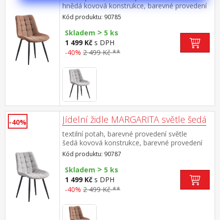
hnědá kovová konstrukce, barevné provedení
černá výška sedu 49 cm doporučená nosnost
Kód produktu: 90785
do 130 kg
>
Skladem
5 ks
1 499 Kč
s DPH
-40%
2 499 Kč **
Jídelní židle MARGARITA světle šedá
-40%
textilní potah, barevné provedení světle
šedá kovová konstrukce, barevné provedení
černá výška sedu 49 cm doporučená nosnost
Kód produktu: 90787
do 130 kg
>
Skladem
5 ks
1 499 Kč
s DPH
-40%
2 499 Kč **