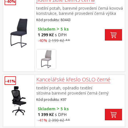
-40%
textilní potah, barevné provedení černá kovová
konstrukce, barevné provedení černá výška
sedu 48 cm doporučená nosnost do 120 kg
Kód produktu: 80443
>
Skladem
5 ks
1 299 Kč
s DPH
-40%
2 199 Kč **
Kancelářské křeslo OSLO černé
-41%
textilní potah, opěradlo textilní
síťovina barevné provedení černá černý
plastový kříž a područky výška sedu 44-54
Kód produktu: K97
cm houpací mechanismus výklopné područky
>
výkyvná opěrka hlavy výsuvná o 4 cm
Skladem
5 ks
1 399 Kč
s DPH
-41%
2 390 Kč **