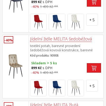
899 Kč
s DPH
-40%
1 499 Kč **
+ 5
Jídelní židle MELITA šedobéžová
-40%
textilní potah, barevné provedení
šedobéžová kovová konstrukce, barevné
provedení černá výška sedu 50 cm doporučená
Kód produktu: 90908
nosnost do 120 kg
>
Skladem
5 ks
899 Kč
s DPH
-40%
1 499 Kč **
+ 5
Jídelní židle MELITA žlutá