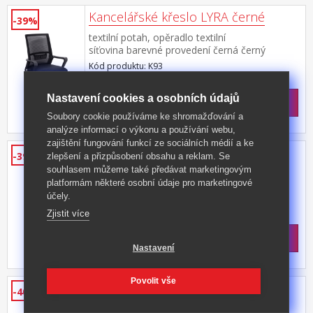
Kancelářské křeslo LYRA černé
-39%
textilní potah, opěradlo textilní
síťovina barevné provedení černá černý
plastový kříž a područky výška sedu 41-51 cm
Kód produktu: K93
>
Skladem
5 ks
Nastavení cookies a osobních údajů
1 499 Kč
s DPH
-39%
2 490 Kč **
Soubory cookie používáme ke shromažďování a
analýze informací o výkonu a používání webu,
zajištění fungování funkcí ze sociálních médií a ke
Barová židle SENA černá
-39%
zlepšení a přizpůsobení obsahu a reklam. Se
souhlasem můžeme také předávat marketingovým
potah kůže – imitace, barevné provedení
platformám některé osobní údaje pro marketingové
černá chromovaná noha a opěrka na
účely.
nohy otočná, výška sedu 58-80 cm
Kód produktu: K99
Zjistit více
>
Skladem
5 ks
1 499 Kč
s DPH
Nastavení
-39%
2 490 Kč **
Povolit vše
Jídelní židle MARGARITA hnědá
-40%
textilní potah, barevné provedení