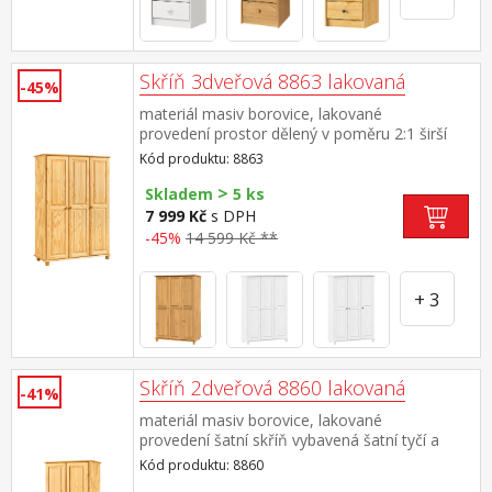
Skříň 3dveřová 8863 lakovaná
-45%
materiál masiv borovice, lakované
provedení prostor dělený v poměru 2:1 širší
část šatní tyč a police, užší část 3 variabilní
Kód produktu: 8863
police doporučený nástavec 8864
>
Skladem
5 ks
7 999 Kč
s DPH
-45%
14 599 Kč **
+ 3
Skříň 2dveřová 8860 lakovaná
-41%
materiál masiv borovice, lakované
provedení šatní skříň vybavená šatní tyčí a
policí doporučený nástavec 8861
Kód produktu: 8860