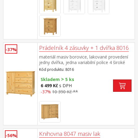
Prádelník 4 zásuvky + 1 dvířka 8016
-37%
materiál masiv borovice, lakované provedení
jedny dvířka, jedna variabilní police 4 široké
zásuvky s kovovými pojezdy, hloubka zásuvky
Kód produktu: 8016
33,5 cm
>
Skladem
5 ks
6 499 Kč
s DPH
-37%
10 390 Kč **
Knihovna 8047 masiv lak
-56%