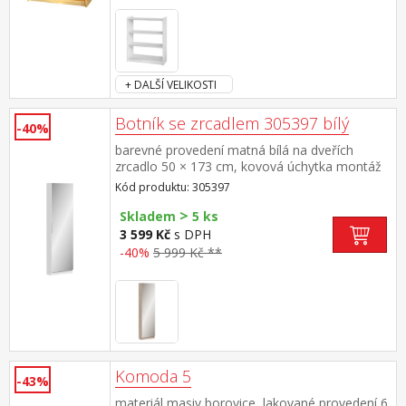
+ DALŠÍ VELIKOSTI
Botník se zrcadlem 305397 bílý
-40%
barevné provedení matná bílá na dveřích
zrcadlo 50 × 173 cm, kovová úchytka montáž
možná na levou i pravou stranu 6 úrovní pro
Kód produktu: 305397
12 párů bot
>
Skladem
5 ks
3 599 Kč
s DPH
-40%
5 999 Kč **
Komoda 5
-43%
materiál masiv borovice, lakované provedení 6