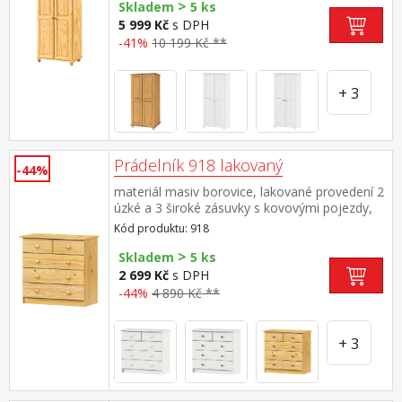
>
Skladem
5 ks
5 999 Kč
s DPH
-41%
10 199 Kč **
+ 3
Prádelník 918 lakovaný
-44%
materiál masiv borovice, lakované provedení 2
úzké a 3 široké zásuvky s kovovými pojezdy,
hloubka zásuvky 32,5 cm
Kód produktu: 918
>
Skladem
5 ks
2 699 Kč
s DPH
-44%
4 890 Kč **
+ 3