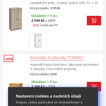
variabilních polic, rozměr police (š/h) 51 × 29
cm kapacita až 21 párů bot
Kód produktu: 309598
>
Skladem
5 ks
2 599 Kč
s DPH
-40%
4 399 Kč **
Komoda 4 zásuvky TORINO
-41%
materiál masiv borovice, lakované provedení
4 zásuvky s kovovými pojezdy
Kód produktu: 8098
>
Skladem
5 ks
2 199 Kč
s DPH
-41%
3 790 Kč **
Nastavení cookies a osobních údajů
Soubory cookie používáme ke shromažďování a