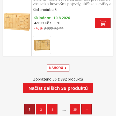
zásuvek s kovovými pojezdy, skřínka s dvířky a
variabilní policí hloubka zásuvky 27,5 cm
Kód produktu: 5
Skladem: 10.8.2026
4 599 Kč
s DPH
-43%
8 099 Kč **
NAHORU ▲
Zobrazeno 36 z 892 produktů
Načíst dalších 36 produktů
....
1
2
3
25
>