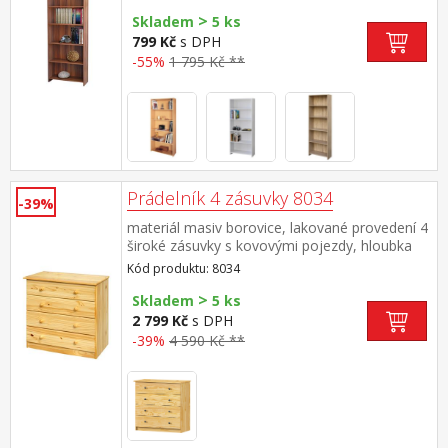
>
Skladem
5 ks
799 Kč
s DPH
-55%
1 795 Kč **
Prádelník 4 zásuvky 8034
-39%
materiál masiv borovice, lakované provedení 4
široké zásuvky s kovovými pojezdy, hloubka
zásuvky 32,5 cm
Kód produktu: 8034
>
Skladem
5 ks
2 799 Kč
s DPH
-39%
4 590 Kč **