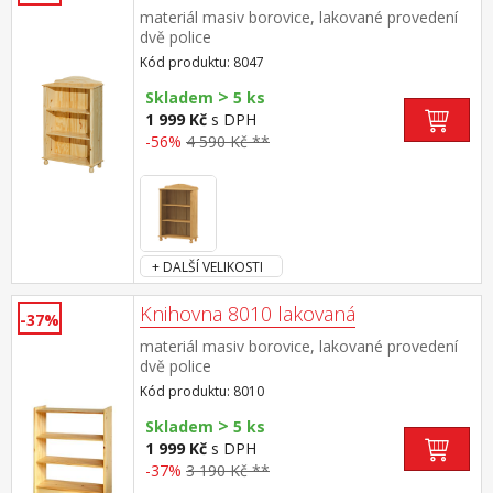
materiál masiv borovice, lakované provedení
dvě police
Kód produktu: 8047
>
Skladem
5 ks
1 999 Kč
s DPH
-56%
4 590 Kč **
+ DALŠÍ VELIKOSTI
Knihovna 8010 lakovaná
-37%
materiál masiv borovice, lakované provedení
dvě police
Kód produktu: 8010
>
Skladem
5 ks
1 999 Kč
s DPH
-37%
3 190 Kč **