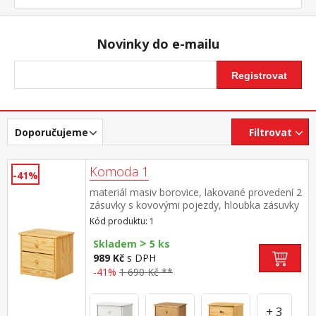
Novinky do e-mailu
Registrovat
Doporučujeme
Filtrovat
Komoda 1
-41%
materiál masiv borovice, lakované provedení 2
zásuvky s kovovými pojezdy, hloubka zásuvky
27,5 cm
Kód produktu: 1
>
Skladem
5 ks
989 Kč
s DPH
-41%
1 690 Kč **
+ 3