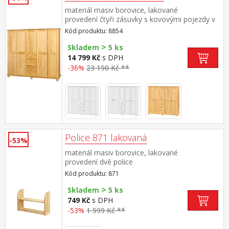
materiál masiv borovice, lakované
provedení čtyři zásuvky s kovovými pojezdy v
levé části dvě šatní tyče, ve střední části 1
Kód produktu: 8854
police a v pravé části 3 police doporučený
>
nástavec 8855
Skladem
5 ks
14 799 Kč
s DPH
-36%
23 190 Kč **
Police 871 lakovaná
-53%
materiál masiv borovice, lakované
provedení dvě police
Kód produktu: 871
>
Skladem
5 ks
749 Kč
s DPH
-53%
1 599 Kč **