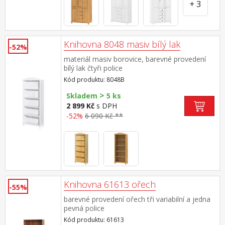
+ 3
Knihovna 8048 masiv bílý lak
-52%
materiál masiv borovice, barevné provedení
bílý lak čtyři police
Kód produktu: 8048B
>
Skladem
5 ks
2 899 Kč
s DPH
-52%
6 090 Kč **
Knihovna 61613 ořech
-55%
barevné provedení ořech tři variabilní a jedna
pevná police
Kód produktu: 61613