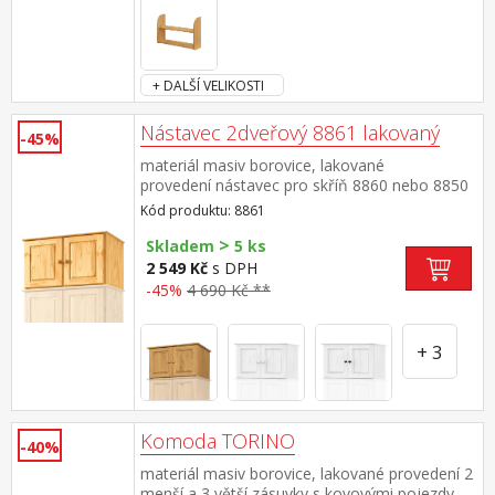
+ DALŠÍ VELIKOSTI
Nástavec 2dveřový 8861 lakovaný
-45%
materiál masiv borovice, lakované
provedení nástavec pro skříň 8860 nebo 8850
Kód produktu: 8861
>
Skladem
5 ks
2 549 Kč
s DPH
-45%
4 690 Kč **
+ 3
Komoda TORINO
-40%
materiál masiv borovice, lakované provedení 2
menší a 3 větší zásuvky s kovovými pojezdy