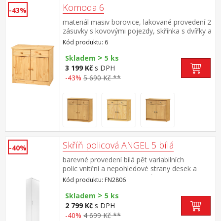
Komoda 6
-43%
materiál masiv borovice, lakované provedení 2
zásuvky s kovovými pojezdy, skřínka s dvířky a
variabilní policí hloubka zásuvky 27,5 cm
Kód produktu: 6
>
Skladem
5 ks
3 199 Kč
s DPH
-43%
5 690 Kč **
Skříň policová ANGEL 5 bílá
-40%
barevné provedení bílá pět variabilních
polic vnitřní a nepohledové strany desek a
police skříně mohou být v různém barevném
Kód produktu: FN2806
provedení, například bílé, šedé, hnědé
>
Skladem
5 ks
2 799 Kč
s DPH
-40%
4 699 Kč **