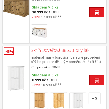
sestavy Corona
>
Skladem
5 ks
10 999 Kč
s DPH
-38%
17 890 Kč **
Skříň 3dveřová 8863B bílý lak
-45%
materiál masiv borovice, barevné provedení
bílý lak prostor dělený v poměru 2:1 širší část
šatní tyč a police, užší část 3 variabilní
Kód produktu: 8863B
police doporučený nástavec 8864B
>
Skladem
5 ks
8 999 Kč
s DPH
-45%
16 590 Kč **
+ 3