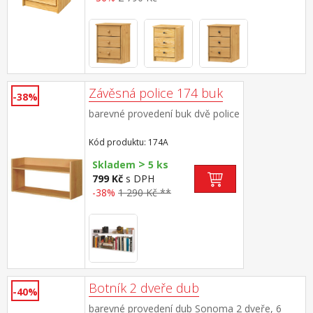
Závěsná police 174 buk
-38%
barevné provedení buk dvě police
Kód produktu: 174A
>
Skladem
5 ks
799 Kč
s DPH
-38%
1 290 Kč **
Botník 2 dveře dub
-40%
barevné provedení dub Sonoma 2 dveře, 6