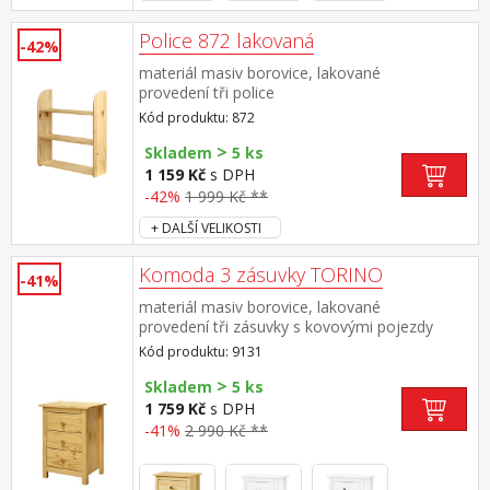
Police 872 lakovaná
-42%
materiál masiv borovice, lakované
provedení tři police
Kód produktu: 872
>
Skladem
5 ks
1 159 Kč
s DPH
-42%
1 999 Kč **
+ DALŠÍ VELIKOSTI
Komoda 3 zásuvky TORINO
-41%
materiál masiv borovice, lakované
provedení tři zásuvky s kovovými pojezdy
Kód produktu: 9131
>
Skladem
5 ks
1 759 Kč
s DPH
-41%
2 990 Kč **