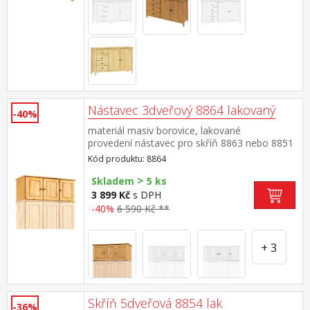
Nástavec 3dveřový 8864 lakovaný
-40%
materiál masiv borovice, lakované
provedení nástavec pro skříň 8863 nebo 8851
Kód produktu: 8864
>
Skladem
5 ks
3 899 Kč
s DPH
-40%
6 590 Kč **
+ 3
Skříň 5dveřová 8854 lak
-36%