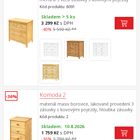
Kód produktu: 8091
>
Skladem
5 ks
3 299 Kč
s DPH
-40%
5 590 Kč **
Komoda 2
-36%
materiál masiv borovice, lakované provedení 3
zásuvky s kovovými pojezdy, hloubka zásuvky
27,5 cm
Kód produktu: 2
Skladem: 10.8.2026
1 759 Kč
s DPH
-36%
2 790 Kč **