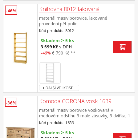
Knihovna 8012 lakovaná
-46%
materiál masiv borovice, lakované
provedení pět polic
Kód produktu: 8012
>
Skladem
5 ks
3 599 Kč
s DPH
-46%
6 790 Kč **
+ DALŠÍ VELIKOSTI
Komoda CORONA vosk 1639
-36%
materiál masiv borovice voskovaná v
medovém odstínu 3 malé zásuvky, 3 dvířka, 1
police, kovové ozdobné úchytky vhodný
Kód produktu: 1639
doplněk nástavec CORONA 16465 součást
>
sestavy Corona
Skladem
5 ks