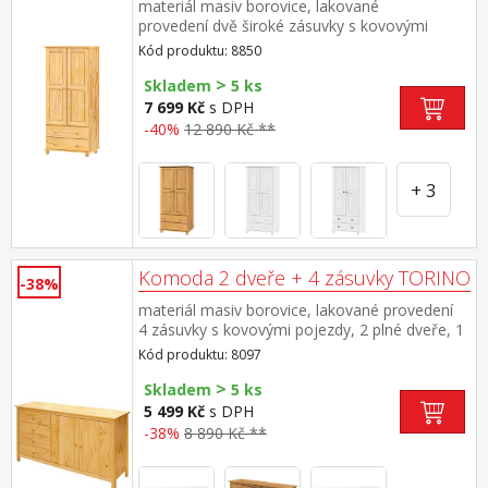
materiál masiv borovice, lakované
provedení dvě široké zásuvky s kovovými
pojezdy v horní části šatní tyč a 3
Kód produktu: 8850
police doporučený nástavec 8861
>
Skladem
5 ks
7 699 Kč
s DPH
-40%
12 890 Kč **
+ 3
Komoda 2 dveře + 4 zásuvky TORINO
-38%
materiál masiv borovice, lakované provedení
4 zásuvky s kovovými pojezdy, 2 plné dveře, 1
police
Kód produktu: 8097
>
Skladem
5 ks
5 499 Kč
s DPH
-38%
8 890 Kč **