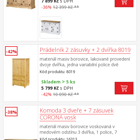
7 899 Kč
s DPH
-36%
12 399 Kč **
Prádelník 2 zásuvky + 2 dvířka 8019
-42%
materiál masiv borovice, lakované provedení
dvoje dvířka, jedna variabilní police dvě
zásuvky s kovovými pojezdy
Kód produktu: 8019
>
Skladem
5 ks
5 799 Kč
s DPH
-42%
10 090 Kč **
Komoda 3 dveře + 7 zásuvek
-38%
CORONA vosk
materiál masiv borovice voskovaná v
medovém odstínu 3 dvířka, 1 police, 7
zásuvek, kovové ozdobné úchytky součást
Kód produktu: 16313