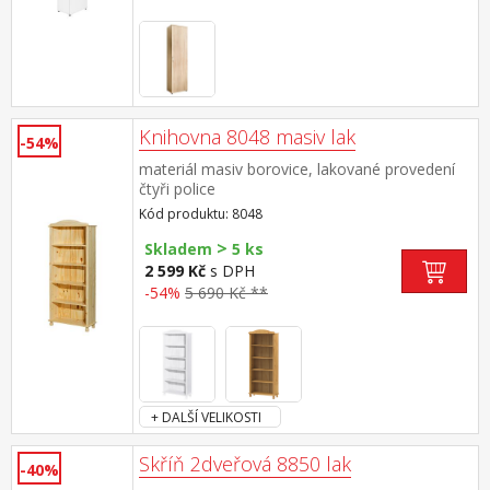
Knihovna 8048 masiv lak
-54%
materiál masiv borovice, lakované provedení
čtyři police
Kód produktu: 8048
>
Skladem
5 ks
2 599 Kč
s DPH
-54%
5 690 Kč **
+ DALŠÍ VELIKOSTI
Skříň 2dveřová 8850 lak
-40%