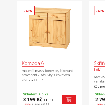
-43%
-40%
Komoda 6
Skří
bílá
materiál masiv borovice, lakované
provedení 2 zásuvky s kovovými
barevné
pojezdy, skřínka s dvířky a variabilní
Kód produktu: 6
variabil
policí hloubka zásuvky 27,5 cm
nepohl
Kód pro
skříně
>
barevné
Skladem
5 ks
Skla
šedé, 
3 199 Kč
2 79
s DPH
-43%
5 690 Kč **
-40%