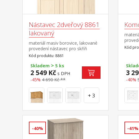
Nástavec 2dveřový 8861
Kom
lakovaný
materiá
provede
materiál masiv borovice, lakované
s kovo
Kód pro
provedení nástavec pro skříň
8860 nebo 8850
Kód produktu: 8861
>
Skladem
5 ks
Skla
2 549 Kč
3 29
s DPH
-45%
4 690 Kč **
-40%
+ 3
-40%
-41%