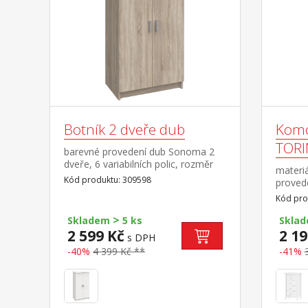
Botník 2 dveře dub
Komo
TOR
barevné provedení dub Sonoma 2
dveře, 6 variabilních polic, rozměr
materiá
police (š/h) 51 × 29 cm kapacita až
Kód produktu: 309598
proved
21 párů bot
pojezd
Kód pro
>
Skladem
5 ks
Skla
2 599 Kč
2 19
s DPH
-40%
4 399 Kč **
-41%