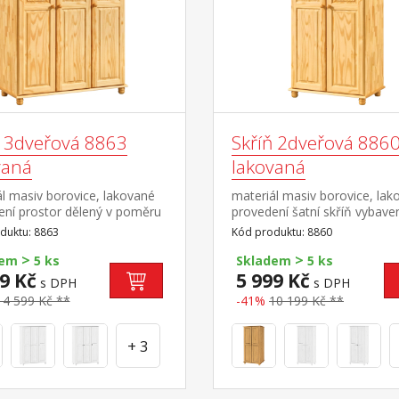
ň 3dveřová 8863
Skříň 2dveřová 886
vaná
lakovaná
l masiv borovice, lakované
materiál masiv borovice, lak
ení prostor dělený v poměru
provedení šatní skříň vybave
í část šatní tyč a police, užší
tyčí a policí doporučený nás
duktu: 8863
Kód produktu: 8860
variabilní police doporučený
8861
>
>
ec 8864
dem
5 ks
Skladem
5 ks
9 Kč
5 999 Kč
s DPH
s DPH
14 599 Kč **
-41%
10 199 Kč **
+ 3