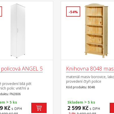
-54%
ň policová ANGEL 5
Knihovna 8048 masi
materiál masiv borovice, lak
provedení čtyři police
 provedení bílá pět
Kód produktu: 8048
ních polic vnitřní a
edové strany desek a police
duktu: FN2806
 mohou být v různém
>
>
m provedení, například bílé,
dem
5 ks
Skladem
5 ks
hnědé
9 Kč
2 599 Kč
s DPH
s DPH
4 699 Kč **
-54%
5 690 Kč **