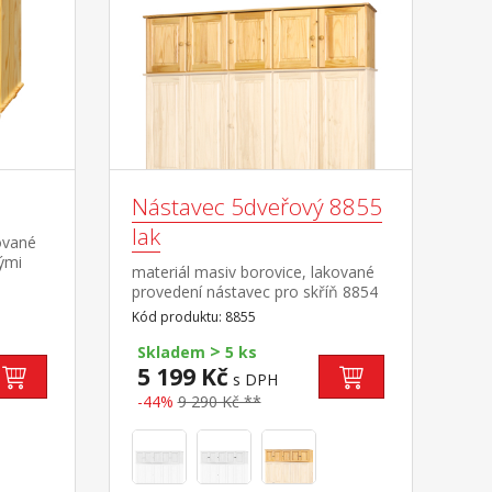
Nástavec 5dveřový 8855
lak
ované
ými
materiál masiv borovice, lakované
vybavené
provedení nástavec pro skříň 8854
ec
Kód produktu: 8855
>
Skladem
5 ks
5 199 Kč
s DPH
-44%
9 290 Kč **