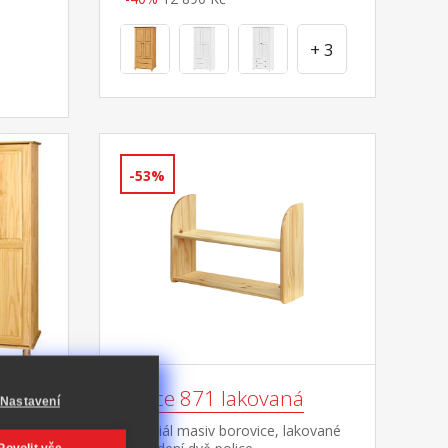
+ 3
-53%
 lak
Police 871 lakovaná
Nastavení
ované
materiál masiv borovice, lakované