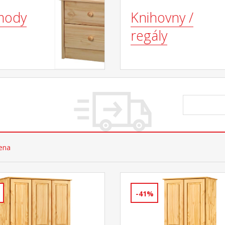
mody
Knihovny /
regály
cena
-41%