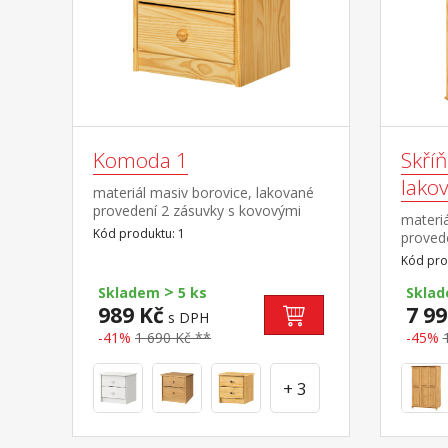
Komoda 1
Skří
lako
materiál masiv borovice, lakované
provedení 2 zásuvky s kovovými
materiá
pojezdy, hloubka zásuvky 27,5 cm
Kód produktu: 1
proved
2:1 širš
Kód pro
část 3 
>
nástav
Skladem
5 ks
Skla
989 Kč
7 99
s DPH
-41%
1 690 Kč **
-45%
+ 3