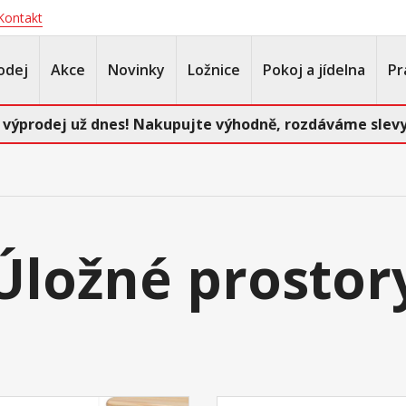
Kontakt
odej
Akce
Novinky
Ložnice
Pokoj a jídelna
Pr
 výprodej už dnes! Nakupujte výhodně, rozdáváme slevy
Úložné prostor