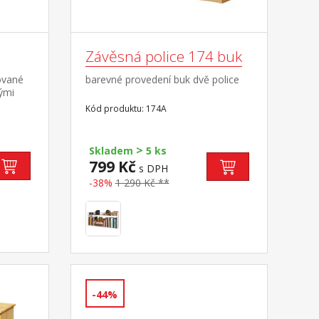
Závěsná police 174 buk
ované
barevné provedení buk dvě police
ými
,5 cm
Kód produktu: 174A
>
Skladem
5 ks
799 Kč
s DPH
-38%
1 290 Kč **
-44%