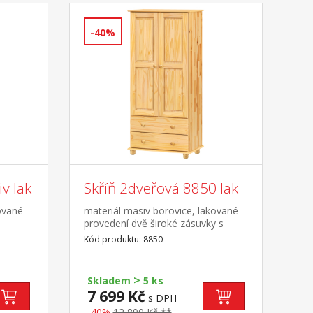
-40%
v lak
Skříň 2dveřová 8850 lak
ované
materiál masiv borovice, lakované
provedení dvě široké zásuvky s
kovovými pojezdy v horní části šatní
Kód produktu: 8850
tyč a 3 police doporučený nástavec
8861
>
Skladem
5 ks
7 699 Kč
s DPH
-40%
12 890 Kč **