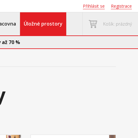
Přihlásit se
Registrace
acovna
Úložné prostory
Košík: prázdný
 až 70 %
y