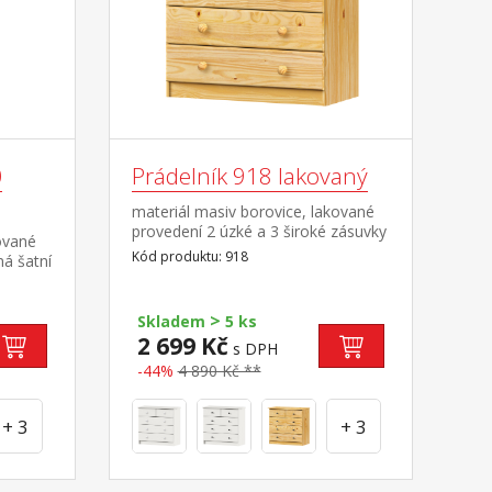
0
Prádelník 918 lakovaný
materiál masiv borovice, lakované
provedení 2 úzké a 3 široké zásuvky
ované
s kovovými pojezdy, hloubka
Kód produktu: 918
ná šatní
zásuvky 32,5 cm
tavec
>
Skladem
5 ks
2 699 Kč
s DPH
-44%
4 890 Kč **
+ 3
+ 3