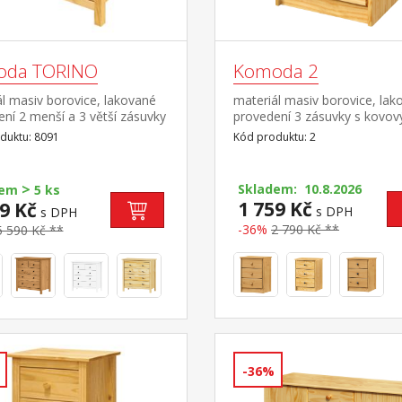
oda TORINO
Komoda 2
l masiv borovice, lakované
materiál masiv borovice, lak
ní 2 menší a 3 větší zásuvky
provedení 3 zásuvky s kovov
vými pojezdy
pojezdy, hloubka zásuvky 27
duktu: 8091
Kód produktu: 2
>
Skladem: 10.8.2026
dem
5 ks
1 759 Kč
9 Kč
s DPH
s DPH
-36%
2 790 Kč **
5 590 Kč **
-36%