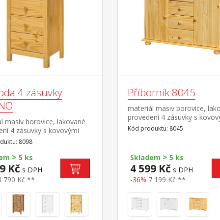
da 4 zásuvky
Příborník 8045
INO
materiál masiv borovice, lak
provedení 4 zásuvky s kovov
l masiv borovice, lakované
pojezdy, 2 skříňky s dvířky 
Kód produktu: 8045
ení 4 zásuvky s kovovými
policí vhodný doplněk nástav
y
duktu: 8098
8046
>
>
dem
5 ks
Skladem
5 ks
9 Kč
4 599 Kč
s DPH
s DPH
3 790 Kč **
-36%
7 199 Kč **