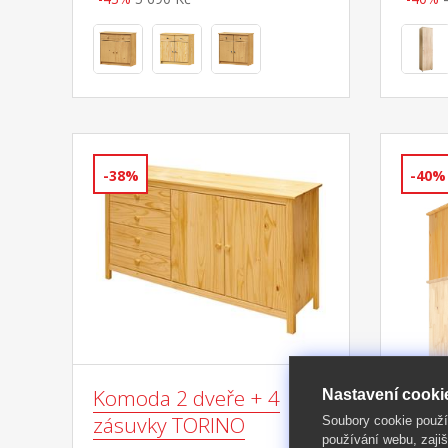
-38%
-40%
Komoda 2 dveře + 4
Nást
Nastavení cooki
zásuvky TORINO
lako
Soubory cookie použ
používání webu, zajiš