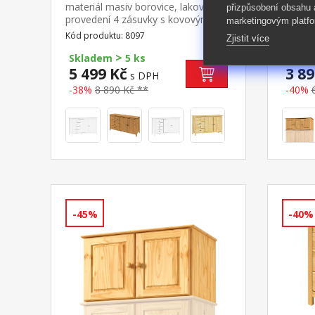
materiál masiv borovice, lakované
materiá
přizpůsobení obsahu
provedení 4 zásuvky s kovovými
provede
marketingovým platfo
pojezdy, 2 plné dveře, 1 police
8863 n
Kód produktu: 8097
Kód pro
Zjistit více
>
Skladem
5 ks
Skla
5 499 Kč
3 89
s DPH
-38%
8 890 Kč **
-40%
-45%
-40%