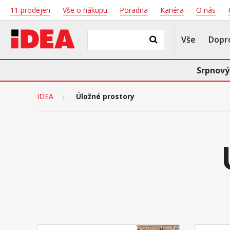
11 prodejen
Vše o nákupu
Poradna
Kariéra
O nás
Vše
Dopr
Srpnový
IDEA
Úložné prostory