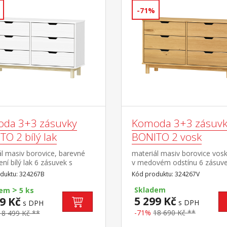
-71%
da 3+3 zásuvky
Komoda 3+3 zásuvk
O 2 bílý lak
BONITO 2 vosk
l masiv borovice, barevné
materiál masiv borovice vos
ní bílý lak 6 zásuvek s
v medovém odstínu 6 zásuve
mi pojezdy
kovovými pojezdy
duktu: 324267B
Kód produktu: 324267V
>
Skladem
dem
5 ks
5 299 Kč
9 Kč
s DPH
s DPH
-71%
18 690 Kč **
18 499 Kč **