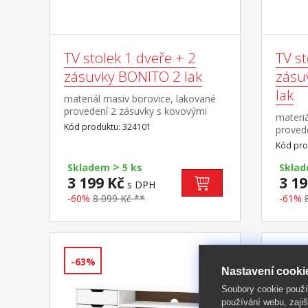
TV stolek 1 dveře + 2
TV st
zásuvky BONITO 2 lak
zásu
lak
materiál masiv borovice, lakované
provedení 2 zásuvky s kovovými
materiá
pojezdy, 1 dvířka, 1 police otvor na
Kód produktu: 324101
provede
protažení kabelů
kovovým
Kód pro
police 
>
Skladem
5 ks
Skla
3 199 Kč
3 19
s DPH
-60%
8 099 Kč **
-61%
-63%
-63%
Nastavení cooki
Soubory cookie použ
používání webu, zajiš