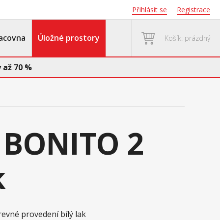
Přihlásit se
Registrace
acovna
Úložné prostory
Košík: prázdný
 až 70 %
 BONITO 2
k
revné provedení bílý lak