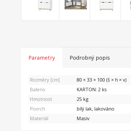
Parametry
Podrobný popis
Rozměry [cm]
80 × 33 × 100 (š × h × v)
Baleno
KARTON: 2 ks
Hmotnost
25
kg
Povrch
bílý lak, lakováno
Materiál
Masiv