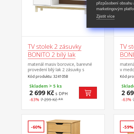
přizpůsobení obsahu
marketingovým platfo
Zjistit více
TV stolek 2 zásuvky
TV st
BONITO 2 bílý lak
BONI
materiál masiv borovice, barevné
materi
provedení bílý lak 2 zásuvky s
v medo
kovovými pojezdy, 1 police otvor na
kovovým
Kód produktu: 324105B
Kód pro
protažení kabelů
protaže
>
Skladem
5 ks
Skla
2 699 Kč
2 69
s DPH
-63%
7 299 Kč **
-63%
-60%
-59%