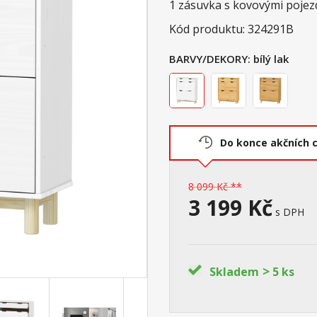
1 zásuvka s kovovými pojez
Kód produktu: 324291B
BARVY/DEKORY:
bílý lak
Do konce akčních 
8 099 Kč **
3 199 Kč
s DPH
>
Skladem
5 ks