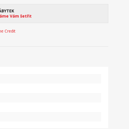
ÁBYTEK
me Vám šetřit
e Credit