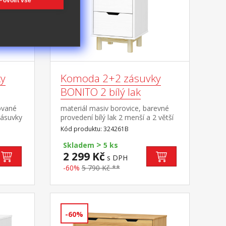
Povolit vše
y
Komoda 2+2 zásuvky
BONITO 2 bílý lak
ované
materiál masiv borovice, barevné
zásuvky
provedení bílý lak 2 menší a 2 větší
zásuvky s kovovými pojezdy
Kód produktu: 324261B
>
Skladem
5 ks
2 299 Kč
s DPH
-60%
5 790 Kč **
-60%