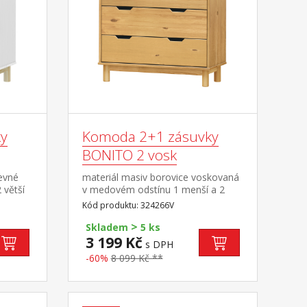
y
Komoda 2+1 zásuvky
BONITO 2 vosk
revné
materiál masiv borovice voskovaná
 větší
v medovém odstínu 1 menší a 2
větší zásuvky s kovovými pojezdy
Kód produktu: 324266V
>
Skladem
5 ks
3 199 Kč
s DPH
-60%
8 099 Kč **