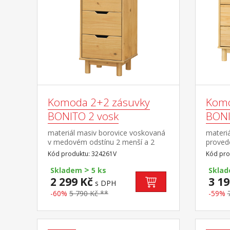
Komoda 2+2 zásuvky
Komo
BONITO 2 vosk
BONI
materiál masiv borovice voskovaná
materiá
v medovém odstínu 2 menší a 2
provede
větší zásuvky s kovovými pojezdy
s kovo
Kód produktu: 324261V
Kód pro
>
Skladem
5 ks
Skla
2 299 Kč
3 19
s DPH
-60%
5 790 Kč **
-59%