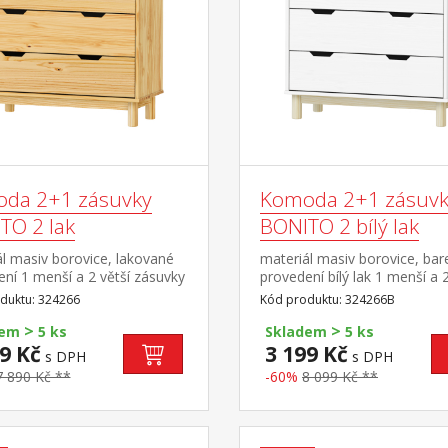
da 2+1 zásuvky
Komoda 2+1 zásuvk
TO 2 lak
BONITO 2 bílý lak
l masiv borovice, lakované
materiál masiv borovice, ba
ní 1 menší a 2 větší zásuvky
provedení bílý lak 1 menší a 2
vými pojezdy
zásuvky s kovovými pojezdy
duktu: 324266
Kód produktu: 324266B
>
>
dem
5 ks
Skladem
5 ks
9 Kč
3 199 Kč
s DPH
s DPH
7 890 Kč **
-60%
8 099 Kč **