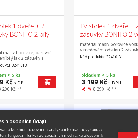
olek 1 dveře + 2
TV stolek 1 dveře + 
vky BONITO 2 bílý
zásuvky BONITO 2 v
materiál masiv borovice vos
v medovém odstínu 2 zásuvk
l masiv borovice, barevné
kovovými pojezdy, 1 dvířka, 
Kód produktu: 324101V
ní bílý lak 2 zásuvky s
police otvor na protažení ka
i pojezdy, 1 dvířka, 1
duktu: 324101B
otvor na protažení kabelů
>
>
dem
5 ks
Skladem
5 ks
9 Kč
3 199 Kč
s DPH
s DPH
8 290 Kč **
-61%
8 290 Kč **
-60%
es a osobních údajů
íváme ke shromažďování a analýze informací o výkonu a
tění fungování funkcí ze sociálních médií a ke zlepšení a