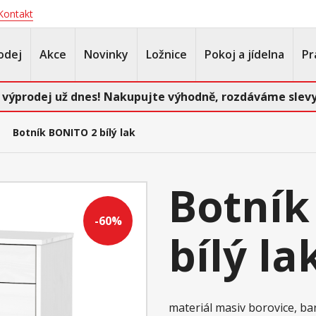
Kontakt
odej
Akce
Novinky
Ložnice
Pokoj a jídelna
Pr
 výprodej už dnes! Nakupujte výhodně, rozdáváme slevy
Botník BONITO 2 bílý lak
Botník
-60%
bílý la
materiál masiv borovice, ba