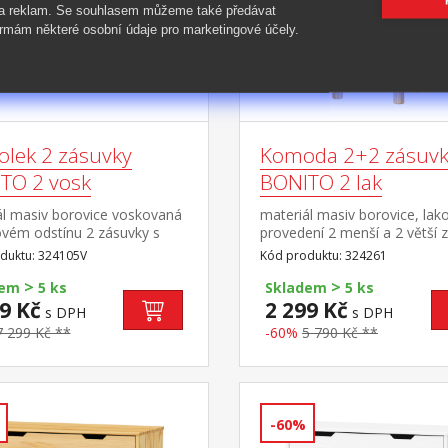
 a reklam. Se souhlasem můžeme také předávat
rmám některé osobní údaje pro marketingové účely.
olek 2 zásuvky
Komoda 2+2 zásuvk
TO 2 vosk
BONITO 2 lak
ál masiv borovice voskovaná
materiál masiv borovice, lak
vém odstínu 2 zásuvky s
provedení 2 menší a 2 větší 
i pojezdy, 1 police otvor na
s kovovými pojezdy
duktu: 324105V
Kód produktu: 324261
ní kabelů
>
>
dem
5 ks
Skladem
5 ks
9 Kč
2 299 Kč
s DPH
s DPH
7 299 Kč **
-60%
5 790 Kč **
-60%