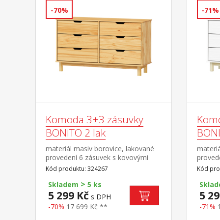
-70%
-71%
Komoda 3+3 zásuvky
Komo
BONITO 2 lak
BONIT
materiál masiv borovice, lakované
materiá
provedení 6 zásuvek s kovovými
provede
pojezdy
kovový
Kód produktu: 324267
Kód pro
>
Skladem
5 ks
Skla
5 299 Kč
5 29
s DPH
-70%
17 699 Kč **
-71%