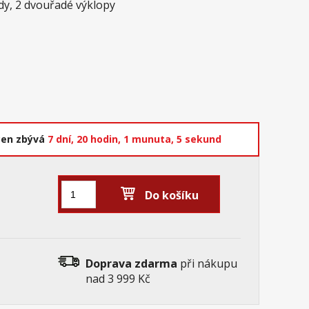
dy, 2 dvouřadé výklopy
cen zbývá
7 dní,
20 hodin,
1 munuta,
4 sekundy
Do košíku
Doprava zdarma
při nákupu
nad 3 999 Kč