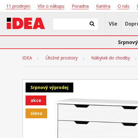
11 prodejen
Vše o nákupu
Poradna
Kariéra
O nás
Vše
Dopr
Srpnový
IDEA
Úložné prostory
Nábytek do chodby
Srpnový výprodej
akce
sleva