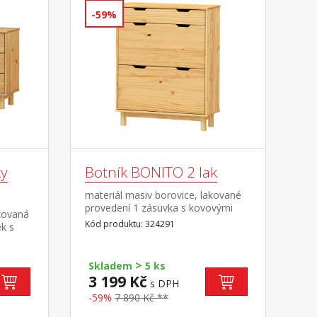
-59%
y
Botník BONITO 2 lak
materiál masiv borovice, lakované
provedení 1 zásuvka s kovovými
kovaná
pojezdy, 2 dvouřadé výklopy
Kód produktu: 324291
k s
>
Skladem
5 ks
3 199 Kč
s DPH
-59%
7 890 Kč **