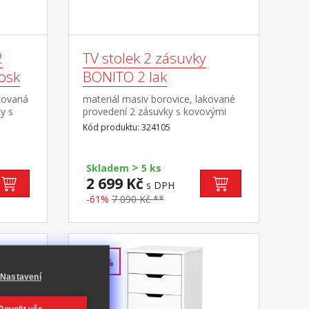
2
TV stolek 2 zásuvky
osk
BONITO 2 lak
kovaná
materiál masiv borovice, lakované
y s
provedení 2 zásuvky s kovovými
1
pojezdy, 1 police otvor na protažení
Kód produktu: 324105
belů
kabelů
>
Skladem
5 ks
2 699 Kč
s DPH
-61%
7 090 Kč **
-60%
Nastavení