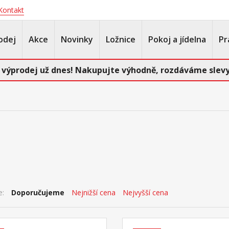
Kontakt
odej
Akce
Novinky
Ložnice
Pokoj a jídelna
Pr
 výprodej už dnes! Nakupujte výhodně, rozdáváme slevy
e:
Doporučujeme
Nejnižší cena
Nejvyšší cena