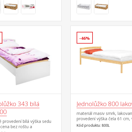
ěný válec M10 hloubka široké
y 65,5 cm, hloubka malých
k 39 cm, hloubka otevřené
44,5 cm
-46%
olůžko 343 bílá
Jednolůžko 800 lak
00
materiál masiv smrk, lakova
provedení výška čela 61 cm,
 provedení bílá výška sedu
sedu 33 cm, cena bez roštu 
Kód produktu: 800L
cena bez roštu a
matrace doporučený rozměr
e doporučený rozměr