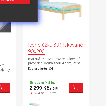
Povolit vše
Jednolůžko 801 lakované
90x200
materiál masiv borovice, lakované
provedení výška sedu 42 cm, cena
á 2
bez roštu a matrace doporučený
Kód produktu: 801
pojezdy
rozměr matrace 90 × 200 cm (M2,
M5, M9, M12, M24, M26, M41) a
v ceně,
rošt R1
>
 90 ×
Skladem
5 ks
užít
2 299 Kč
s DPH
 200
-43%
4 099 Kč **
učená