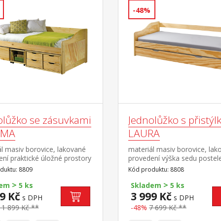
-48%
olůžko se zásuvkami
Jednolůžko s přistýl
IMA
LAURA
l masiv borovice, lakované
materiál masiv borovice, lak
ní praktické úložné prostory
provedení výška sedu postel
telí (zásuvky a otevřená
dřevěné laťkové rošty jsou v
duktu: 8809
Kód produktu: 8808
 v ceně výška sedu 50 cm,
matrace nejsou v ceně výsuv
>
>
etně roštu (dřevěný laťkový),
možno využít jako úložný pr
dem
5 ks
Skladem
5 ks
e není v ceně doporučený
nebo jako přistýlku doporuč
9 Kč
3 999 Kč
s DPH
s DPH
 matrace 90 × 200 cm (M2,
výška matrace pro přistýlku
11 899 Kč **
-48%
7 699 Kč **
, M12, M24, M26) jako
doporučený rozměr matrací 
 doplněk doporučujeme
200 cm