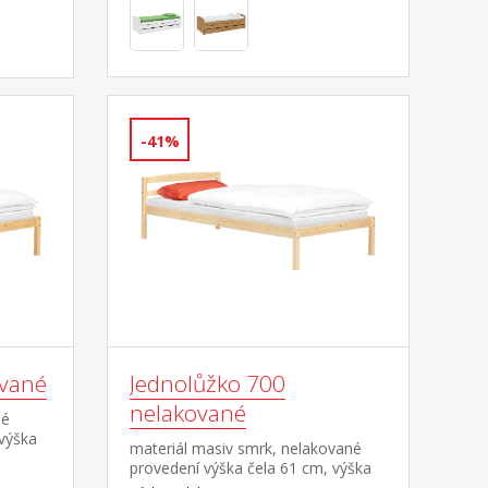
-41%
ované
Jednolůžko 700
nelakované
né
 výška
materiál masiv smrk, nelakované
a
provedení výška čela 61 cm, výška
sedu 33 cm, cena bez roštu a