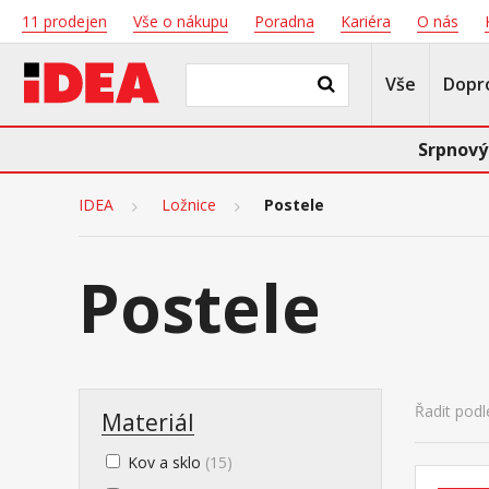
11 prodejen
Vše o nákupu
Poradna
Kariéra
O nás
Vše
Dopr
Srpnový
IDEA
Ložnice
Postele
Postele
Řadit podl
Materiál
Kov a sklo
(15)