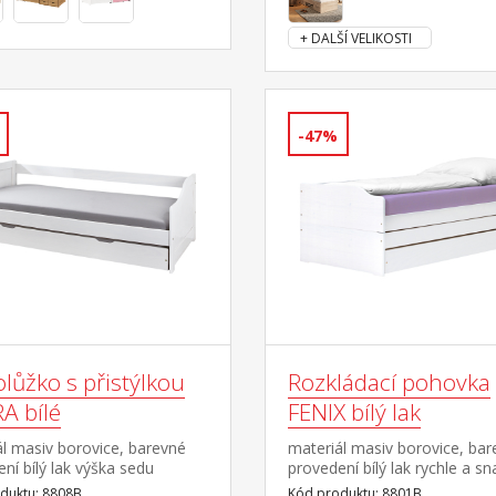
a otevřené police 44,5 cm
+ DALŠÍ VELIKOSTI
-47%
lůžko s přistýlkou
Rozkládací pohovka
A bílé
FENIX bílý lak
l masiv borovice, barevné
materiál masiv borovice, ba
ní bílý lak výška sedu
provedení bílý lak rychle a s
e 37 cm dřevěné laťkové
rozložitelná na dvě nebo tři
duktu: 8808B
Kód produktu: 8801B