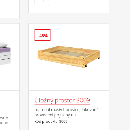
-48%
Úložný prostor 8009
materiál masiv borovice, lakované
provedení pojízdný na
revné
kolečkách POUZE SUDÝ
Kód produktu: 8009
nadno
POČET! Úložný prostor 8009 je kvůli