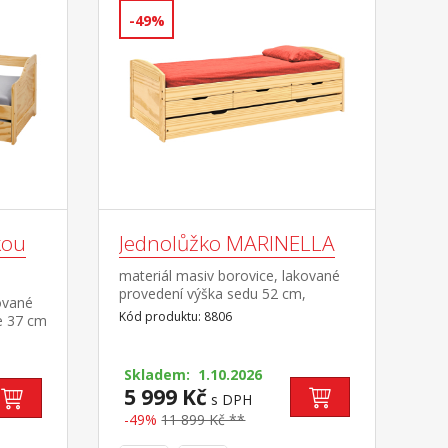
-49%
kou
Jednolůžko MARINELLA
materiál masiv borovice, lakované
provedení výška sedu 52 cm,
ované
praktické úložné prostory pod
Kód produktu: 8806
e 37 cm
postelí (3 zásuvky a výsuv) jsou v
 ceně,
ceně cena včetně roštu (dřevěný
laťkový) bez matrace, doporučený
ostor
Skladem: 1.10.2026
rozměr matrace 90 × 200 cm
ená
5 999 Kč
s DPH
doporučená výška matrace pro
 10 cm
přistýlku je do 10 cm
-49%
11 899 Kč **
90 ×