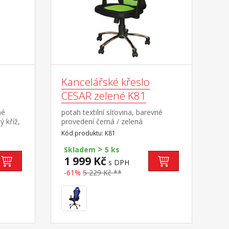
Kancelářské křeslo
CESAR zelené K81
né
potah textilní síťovina, barevné
 kříž,
provedení černá / zelená
chromovaný kříž, houpací
Kód produktu: K81
mechanismus výškově nastavitelné,
>
výška sedu 45-55 cm, výška
Skladem
5 ks
opěradla 73 cm doporučená
1 999 Kč
s DPH
nosnost do 120 kg
-61%
5 229 Kč **