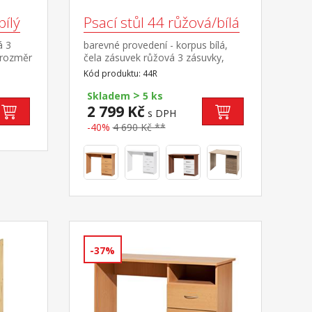
bílý
Psací stůl 44 růžová/bílá
á 3
barevné provedení - korpus bílá,
 rozměr
čela zásuvek růžová 3 zásuvky,
 cm nika
montáž možná pouze na pravou
Kód produktu: 44R
13
stranu
>
 i
Skladem
5 ks
ost
2 799 Kč
s DPH
-40%
4 690 Kč **
-37%