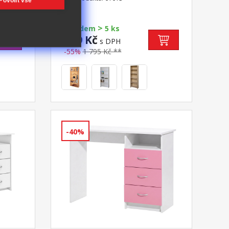
Povolit vše
>
Skladem
5 ks
799 Kč
s DPH
-55%
1 795 Kč **
-40%