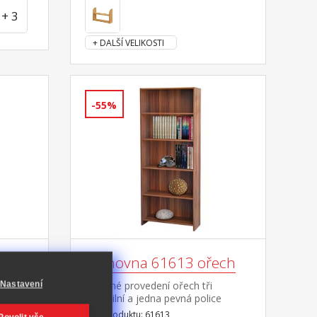
+ 3
+ DALŠÍ VELIKOSTI
-55%
iv
Knihovna 61613 ořech
barevné provedení ořech tři
Nastavení
variabilní a jedna pevná police
revné
Kód produktu: 61613