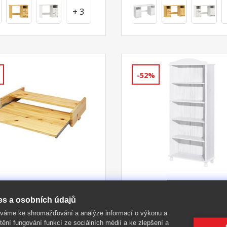
+ 3
-52%
vná deska na
Knihovna 8048 mas
snici
bílý lak
es a osobních údajů
íváme ke shromažďování a analýze informací o výkonu a
l masiv borovice, lakované
materiál masiv borovice, ba
tění fungování funkcí ze sociálních médií a ke zlepšení a