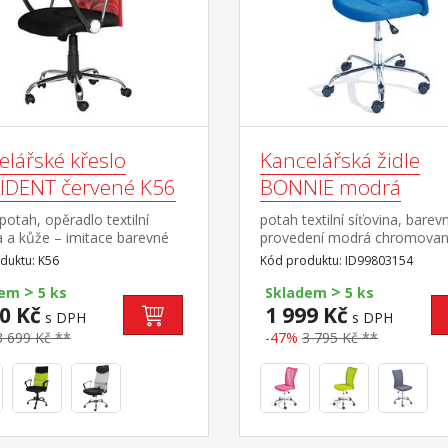
elářské křeslo
Kancelářská židle
IDENT červené K56
BONNIE modrá
í potah, opěradlo textilní
potah textilní síťovina, barev
a a kůže – imitace barevné
provedení modrá chromovaný
ní černá /
nastavitelná výška 89-99 cm
duktu: K56
Kód produktu: ID99803154
á chromovaný kříž, houpací
>
>
ismus výška sedu 45-51
dem
5 ks
Skladem
5 ks
oručená nosnost do 120 kg
0 Kč
1 999 Kč
s DPH
s DPH
3 699 Kč **
-47%
3 795 Kč **