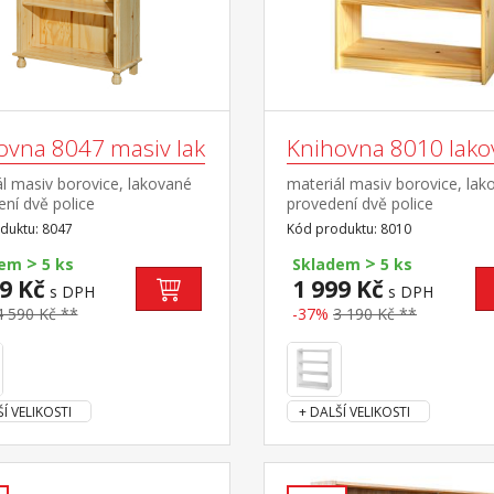
ovna 8047 masiv lak
Knihovna 8010 lak
l masiv borovice, lakované
materiál masiv borovice, lak
ní dvě police
provedení dvě police
duktu: 8047
Kód produktu: 8010
>
>
dem
5 ks
Skladem
5 ks
9 Kč
1 999 Kč
s DPH
s DPH
4 590 Kč **
-37%
3 190 Kč **
Í VELIKOSTI
+ DALŠÍ VELIKOSTI