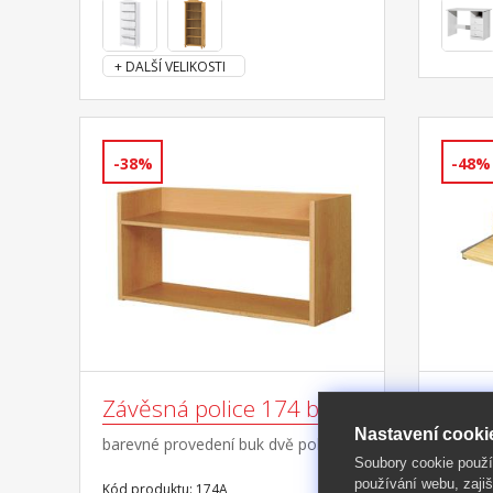
+ DALŠÍ VELIKOSTI
-38%
-48%
Závěsná police 174 buk
Výsu
kláve
Nastavení cooki
barevné provedení buk dvě police
Soubory cookie použ
materiá
používání webu, zajiš
Kód produktu: 174A