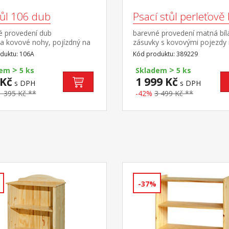
tůl 106 dub
Psací stůl perleťově 
é provedení dub
barevné provedení matná bíl
 kovové nohy, pojízdný na
zásuvky s kovovými pojezdy
ch výsuv pro klávesnici je
zásuvky (š/h/v) 37 × 31 × 10
duktu: 106A
Kód produktu: 389229
tí dodávky
o rozměru (š/h/v) 40 × 36 × 
>
>
cm montáž možná na pravou
dem
5 ks
Skladem
5 ks
levou stranu maximální nosn
 Kč
1 999 Kč
s DPH
s DPH
horní desky 30 kg
1 395 Kč **
-42%
3 499 Kč **
-37%