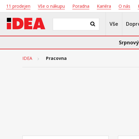
11 prodejen
Vše o nákupu
Poradna
Kariéra
O nás
Vše
Dopr
Srpnový
IDEA
Pracovna