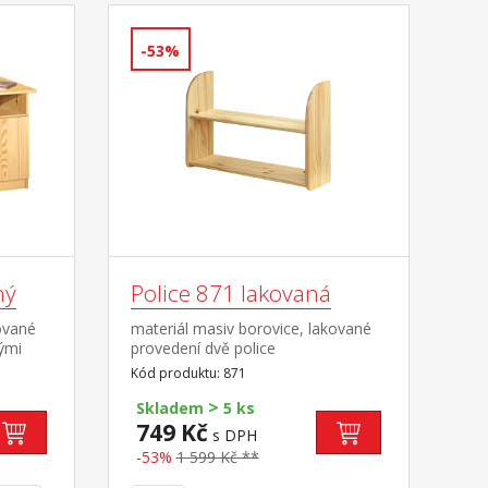
-53%
ný
Police 871 lakovaná
ované
materiál masiv borovice, lakované
ými
provedení dvě police
změr
Kód produktu: 871
 10,6
>
vky ke
Skladem
5 ks
suvnou
749 Kč
s DPH
-53%
1 599 Kč **