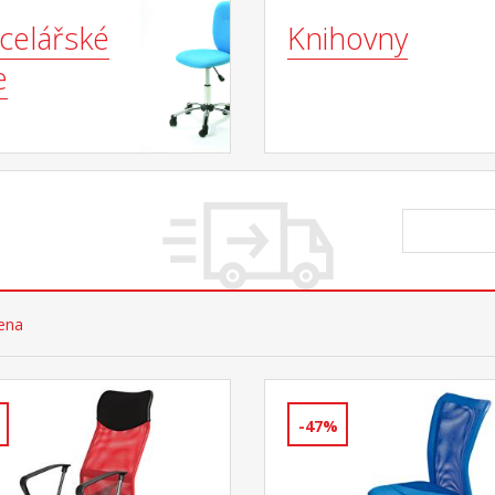
celářské
Knihovny
e
cena
-47%