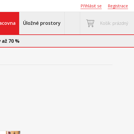
Přihlásit se
Registrace
acovna
Úložné prostory
Košík: prázdný
 až 70 %