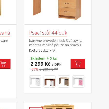
ovaná
Psací stůl 44 buk
ované
barevné provedení buk 3 zásuvky,
montáž možná pouze na pravou
stranu
Kód produktu: 44A
>
Skladem
5 ks
2 299 Kč
s DPH
-37%
3 699 Kč **