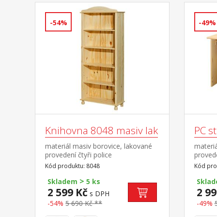
-54%
-49%
Knihovna 8048 masiv lak
PC s
materiál masiv borovice, lakované
materiá
provedení čtyři police
proved
pojezd
Kód produktu: 8048
Kód pro
pravou
>
(š/h/v)
Skladem
5 ks
Skla
není so
2 599 Kč
2 99
s DPH
možno 
-54%
5 690 Kč **
-49%
klávesn