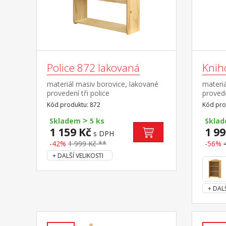
Police 872 lakovaná
Knih
materiál masiv borovice, lakované
materiá
provedení tři police
provede
Kód produktu: 872
Kód pro
>
Skladem
5 ks
Skla
1 159 Kč
1 99
s DPH
-42%
1 999 Kč **
-56%
+ DALŠÍ VELIKOSTI
+ DALŠ