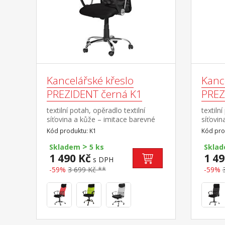
Kancelářské křeslo
Kanc
PREZIDENT černá K1
PREZ
textilní potah, opěradlo textilní
textiln
síťovina a kůže – imitace barevné
síťovin
provedení černá chromovaný kříž,
provede
Kód produktu: K1
Kód pro
houpací mechanismus výška sedu
červen
>
45-51 cm doporučená nosnost do
mechan
Skladem
5 ks
Skla
120 kg
cm dop
1 490 Kč
1 49
s DPH
-59%
3 699 Kč **
-59%