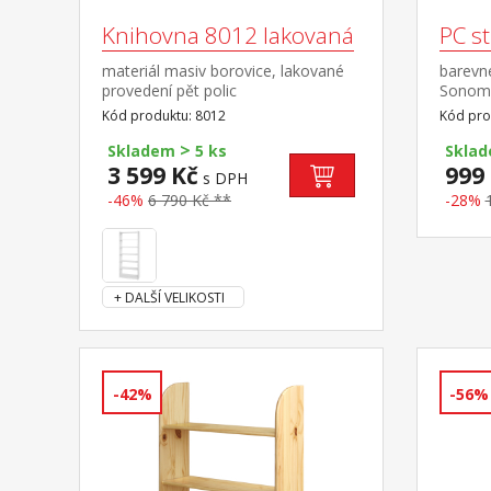
Knihovna 8012 lakovaná
PC s
materiál masiv borovice, lakované
barevn
provedení pět polic
Sonoma
kolečká
Kód produktu: 8012
Kód pro
součás
>
Skladem
5 ks
Skla
3 599 Kč
999
s DPH
-46%
6 790 Kč **
-28%
+ DALŠÍ VELIKOSTI
-42%
-56%