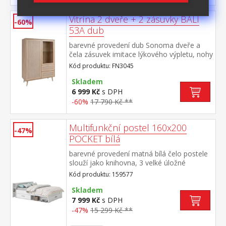
Vitrína 2 dveře + 2 zásuvky BALI
-60%
53A dub
barevné provedení dub Sonoma dveře a
čela zásuvek imitace lýkového výpletu, nohy
masiv 1 plná a 1 prosklená dvířka, 2
Kód produktu: FN3045
zásuvky s kovovými pojezdy v levé části 1
pevná a 2 variabilní police, v pravé části 1
Skladem
skleněná variabilní police
6 999 Kč
s DPH
-60%
17 790 Kč **
Multifunkční postel 160x200
-47%
POCKET bílá
barevné provedení matná bílá čelo postele
slouží jako knihovna, 3 velké úložné
zásuvky, výška sedu cca 51 cm cena bez
Kód produktu: 159577
roštu a matrace, doporučený rozměr
matrace 160 × 200 × 16 cm nebo 2 kusy 80
Skladem
× 200 × 16 cm k posteli je nutné použít
7 999 Kč
s DPH
samonosný rošt v rámu 160 × 200 cm k
-47%
15 299 Kč **
této posteli NELZE použít samonosný rošt