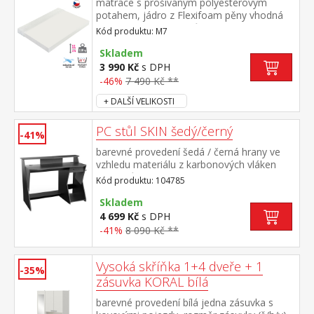
matrace s prošívaným polyesterovým
potahem, jádro z Flexifoam pěny vhodná
pro všechny typy roštů potah snímatelný a
Kód produktu: M7
pratelný do 40 °C doporučená nosnost do
110 kg
Skladem
3 990 Kč
s DPH
-46%
7 490 Kč **
+ DALŠÍ VELIKOSTI
PC stůl SKIN šedý/černý
-41%
barevné provedení šedá / černá hrany ve
vzhledu materiálu z karbonových vláken
herní stůl: horní police na 2 velké
Kód produktu: 104785
monitory 1 zásuvka s kovovými pojezdy na
příslušenství háček na sluchátka, dvě
Skladem
průchodky na kabely opěrka na nohy, velký
4 699 Kč
s DPH
prostor pro PC case maximální nosnosti
-41%
8 090 Kč **
uvedeny v návodu k montáži
Vysoká skříňka 1+4 dveře + 1
-35%
zásuvka KORAL bílá
barevné provedení bílá jedna zásuvka s