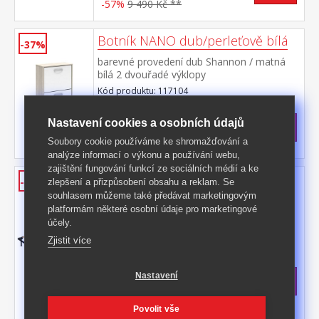
-57%
9 490 Kč **
Botník NANO dub/perleťově bílá
-37%
barevné provedení dub Shannon / matná
bílá 2 dvouřadé výklopy
Kód produktu: 117104
Skladem
Nastavení cookies a osobních údajů
1 999 Kč
s DPH
-37%
3 199 Kč **
Soubory cookie používáme ke shromažďování a
analýze informací o výkonu a používání webu,
zajištění fungování funkcí ze sociálních médií a ke
Kovová postel AMERIKA 140x200
-35%
zlepšení a přizpůsobení obsahu a reklam. Se
černá
souhlasem můžeme také předávat marketingovým
platformám některé osobní údaje pro marketingové
kovový rám a nohy, barevné provedení
účely.
černá 2× 14 dřevěných lišt, černé plastové
spojky doporučený rozměr matrace 140 ×
Zjistit více
Kód produktu: 7151
200 cm
>
Skladem
5 ks
Nastavení
5 199 Kč
s DPH
-35%
8 090 Kč **
Povolit vše
+ DALŠÍ VELIKOSTI