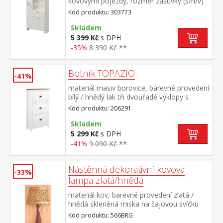
kovovými pojezdy, rozměr zásuvky (š/h/v)
48 × 24 × 15 cm jedna otevřená police,
Kód produktu: 303773
rozměr police (š/h) 51 × 28 cm dvě skříňky,
každá s jednou policí, rozměr police (š/h) 51
Skladem
× 28 cm jedna úzká skříňka se zrcadlem,
5 399 Kč
s DPH
čtyři police, rozměr police (š/h) 26 × 28
-35%
8 390 Kč **
cm zrcadlo se zabroušenými hranami,
rozměr zrcadla (š/v) 20 × 73 cm součást
Botník TOPAZIO
sestavy KORAL
-41%
materiál masiv borovice, barevné provedení
bílý / hnědý lak tři dvouřadé výklopy s
kovovými úchytkami
Kód produktu: 206291
Skladem
5 299 Kč
s DPH
-41%
9 090 Kč **
Nástěnná dekorativní kovová
-33%
lampa zlatá/hnědá
materiál kov, barevné provedení zlatá /
hnědá skleněná miska na čajovou svíčku
doporučujeme použití elektrické LED čajové
Kód produktu: 566BRG
svíčky svíčka není součástí dodávky