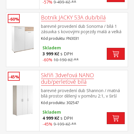
-57%
9 499 Kč **
Botník JACKY 53A dub/bílá
-60%
barevné provedení dub Sonoma / bílá 1
zásuvka s kovovými pojezdy malá a velká
dvířka, 7 variabilních polic
Kód produktu: FN3031
Skladem
3 999 Kč
s DPH
-60%
10 190 Kč **
Skříň 3dveřová NANO
-45%
dub/perleťově bílá
barevné provedení dub Shannon / matná
bílá prostor dělený v poměru 2:1, v širší
části šatní tyč, v užší části 3 police
Kód produktu: 302547
Skladem
4 999 Kč
s DPH
-45%
9 199 Kč **