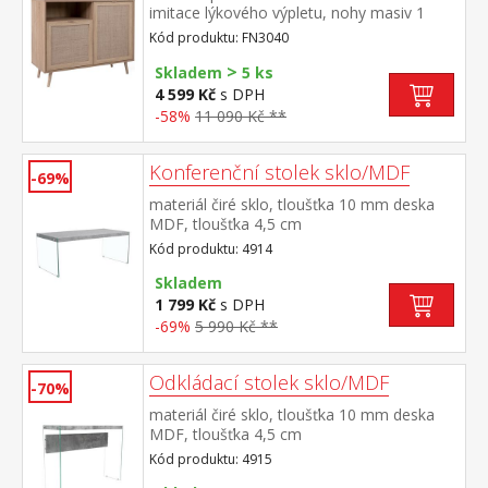
imitace lýkového výpletu, nohy masiv 1
otevřená police, malá a velká dvířka v pravé
Kód produktu: FN3040
části 1 variabilní police
>
Skladem
5 ks
4 599 Kč
s DPH
-58%
11 090 Kč **
Konferenční stolek sklo/MDF
-69%
materiál čiré sklo, tloušťka 10 mm deska
MDF, tloušťka 4,5 cm
Kód produktu: 4914
Skladem
1 799 Kč
s DPH
-69%
5 990 Kč **
Odkládací stolek sklo/MDF
-70%
materiál čiré sklo, tloušťka 10 mm deska
MDF, tloušťka 4,5 cm
Kód produktu: 4915