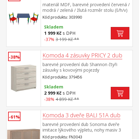
materiál MDF, barevné provedení červená /
modrá / zelená / žlutá rozměr stolu (š/h/v)
60 × 39 × 42 cm rozměr židle (š/h/v) 28 × 28
Kód produktu: 303990
× 50 cm
Skladem
1 999 Kč
s DPH
-37%
3 199 Kč **
Komoda 4 zásuvky PRICY 2 dub
-38%
barevné provedení dub Shannon čtyři
zásuvky s kovovými pojezdy
Kód produktu: 379456
Skladem
2 999 Kč
s DPH
-38%
4 899 Kč **
Komoda 3 dveře BALI 51A dub
-61%
barevné provedení dub Sonoma dveře
imitace lýkového výpletu, nohy masiv 3
dvířka, 3 variabilní police
Kód produktu: FN3043