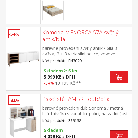
v rámu AMERIKA 7155 maximální nosnosti
uvedeny v návodu k montáži
Komoda MENORCA 57A světlý
-54%
antik/bílá
barevné provedení světlý antik / bílá 3
dvířka, 2 + 3 variabilní police, kovové
úchytky
Kód produktu: FN3029
>
Skladem
5 ks
5 999 Kč
s DPH
-54%
13 199 Kč **
Psací stůl AMBRE dub/bílá
-44%
barevné provedení dub Sonoma / matná
bílá 1 dvířka s variabilní policí, na zadní části
závěsy a police rozměr stolu (š/h/v) 135 ×
Kód produktu: 379138
50 × 74 cm rozměr polic (š/h/v) 126 × 15 ×
50 cm maximální nosnosti uvedeny v
Skladem
návodu k montáži
4 099 Kč
s DPH