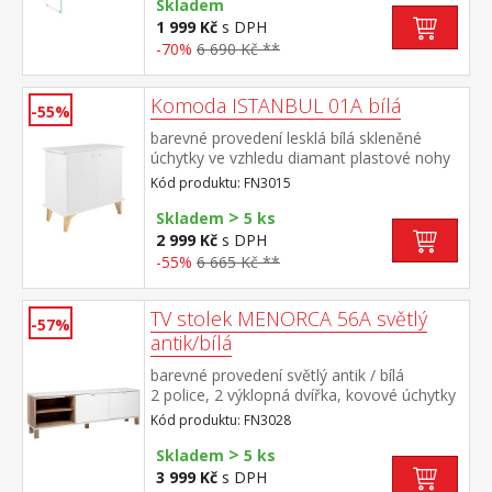
Skladem
1 999 Kč
s DPH
-70%
6 690 Kč **
Komoda ISTANBUL 01A bílá
-55%
barevné provedení lesklá bílá skleněné
úchytky ve vzhledu diamant plastové nohy
ve zlaté barvě, výška nohy 19 cm 2 dvířka,
Kód produktu: FN3015
vnitřní prostor dělený na 4 části maximální
>
doporučené zatížení 30 kg
Skladem
5 ks
2 999 Kč
s DPH
-55%
6 665 Kč **
TV stolek MENORCA 56A světlý
-57%
antik/bílá
barevné provedení světlý antik / bílá
2 police, 2 výklopná dvířka, kovové úchytky
Kód produktu: FN3028
>
Skladem
5 ks
3 999 Kč
s DPH