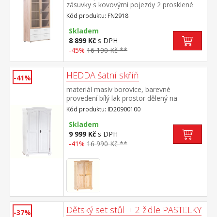
zásuvky s kovovými pojezdy 2 prosklené
dveře, 3 variabilní police
Kód produktu: FN2918
Skladem
8 899 Kč
s DPH
-45%
16 190 Kč **
HEDDA šatní skříň
-41%
materiál masiv borovice, barevné
provedení bílý lak prostor dělený na
poloviny polovina šatní skříň s šatní tyčí a
Kód produktu: ID20900100
policí, v druhé polovině 3 variabilní
police vnitřní nepohledové desky mohou
Skladem
být v provedení čirý nebo bílý lak
9 999 Kč
s DPH
-41%
16 990 Kč **
Dětský set stůl + 2 židle PASTELKY
-37%