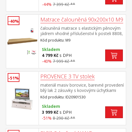
-44%
7 399 Kč **
Matrace čalouněná 90x200x10 M9
-40%
čalouněná matrace s elastickým pěnovým
jádrem vhodné příslušenství k posteli 8808,
8809 a dalším vhodná kombinace s
Kód produktu: M9
čalouněným válcem M10
Skladem
4 799 Kč
s DPH
-40%
7 999 Kč **
PROVENCE 3 TV stolek
-51%
materiál masiv borovice, barevné provedení
bílý lak 2 zásuvky s kovovými úchytkami
součást sestavy Provence
Kód produktu: ID20901530
Skladem
3 999 Kč
s DPH
-51%
8 290 Kč **