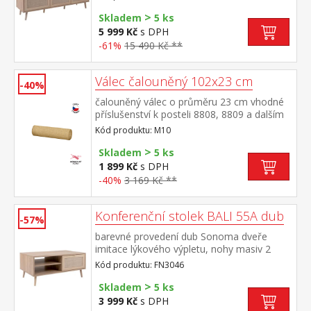
>
Skladem
5 ks
5 999 Kč
s DPH
-61%
15 490 Kč **
Válec čalouněný 102x23 cm
-40%
čalouněný válec o průměru 23 cm vhodné
příslušenství k posteli 8808, 8809 a dalším
Kód produktu: M10
>
Skladem
5 ks
1 899 Kč
s DPH
-40%
3 169 Kč **
Konferenční stolek BALI 55A dub
-57%
barevné provedení dub Sonoma dveře
imitace lýkového výpletu, nohy masiv 2
otevřené police, 1 malá dvířka
Kód produktu: FN3046
>
Skladem
5 ks
3 999 Kč
s DPH