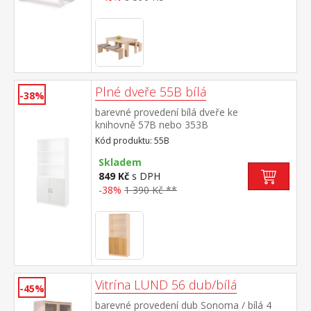
Plné dveře 55B bílá
-38%
barevné provedení bílá dveře ke
knihovně 57B nebo 353B
Kód produktu: 55B
Skladem
849 Kč
s DPH
-38%
1 390 Kč **
Vitrína LUND 56 dub/bílá
-45%
barevné provedení dub Sonoma / bílá 4