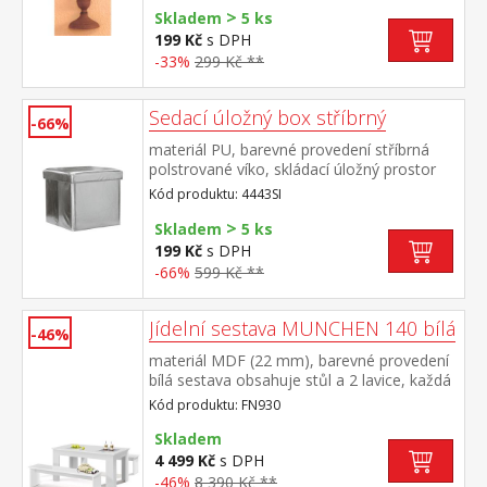
>
Skladem
5 ks
199 Kč
s DPH
-33%
299 Kč **
Sedací úložný box stříbrný
-66%
materiál PU, barevné provedení stříbrná
polstrované víko, skládací úložný prostor
(š/h/v) cca 36 × 36 × 34 cm
Kód produktu: 4443SI
>
Skladem
5 ks
199 Kč
s DPH
-66%
599 Kč **
Jídelní sestava MUNCHEN 140 bílá
-46%
materiál MDF (22 mm), barevné provedení
bílá sestava obsahuje stůl a 2 lavice, každá
lavice je určená pro 2 osoby doporučená
Kód produktu: FN930
nosnost jedné lavice je do 180 kg rozměr
stolu (š/h/v) 140 × 80 × 75 cm, rozměr
Skladem
lavice (š/h/v) 140 × 37 × 45 cm cena je bez
4 499 Kč
s DPH
dekorací
-46%
8 390 Kč **