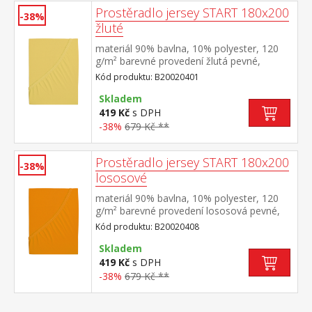
Prostěradlo jersey START 180x200
-38%
žluté
materiál 90% bavlna, 10% polyester, 120
g/m² barevné provedení žlutá pevné,
odolné, stálobarevné, obšito gumou pro
Kód produktu: B20020401
matrace do výšky 25 cm pratelné do 60 °C
Skladem
419 Kč
s DPH
-38%
679 Kč **
Prostěradlo jersey START 180x200
-38%
lososové
materiál 90% bavlna, 10% polyester, 120
g/m² barevné provedení lososová pevné,
odolné, stálobarevné, obšito gumou pro
Kód produktu: B20020408
matrace do výšky 25 cm pratelné do 60 °C
Skladem
419 Kč
s DPH
-38%
679 Kč **