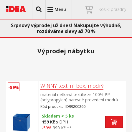
Menu
Košík: prázdný
Srpnový výprodej už dnes! Nakupujte výhodně,
rozdáváme slevy až 70 %
Výprodej nábytku
WINNY textilní box, modrý
-59%
materiál netkaná textilie ze 100% PP
(polypropylen) barevné provedení modrá
Kód produktu: ID99200260
>
Skladem
5 ks
159 Kč
s DPH
-59%
390 Kč **