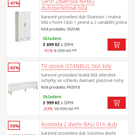
Skříň 2dveřová NANO
-41%
dub/perleťově bílá
barevné provedení dub Shannon / matná
bílá v horní části 1 pevná a 2 variabilní police
v dolní části velká zásuvka s kovovými
Kód produktu: 302546
pojezdy
Skladem
3 699 Kč
s DPH
-41%
6 290 Kč **
TV stolek ISTANBUL 56A bílý
-63%
barevné provedení lesklá bílá skleněné
úchytky ve vzhledu diamant plastové nohy
ve zlaté barvě, výška nohy 19 cm 3
Kód produktu: FN3018
výklopná dvířka, maximální doporučené
zatížení 30 kg
Skladem
3 999 Kč
s DPH
-63%
10 999 Kč **
Komoda 2 dveře BALI 01A dub
-58%
barevné provedení dub Sonoma dveře