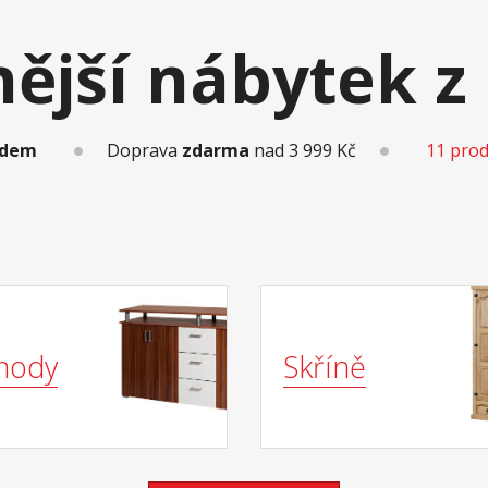
nější nábytek z
adem
Doprava
zdarma
nad 3 999 Kč
11 pro
mody
Skříně