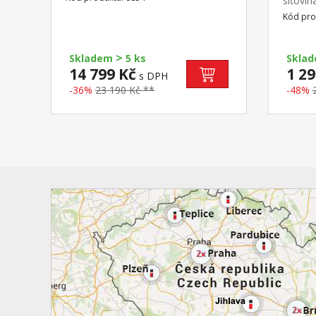
síťovin
ve střední části 1 police a v pravé
proved
Kód pro
části 3 police doporučený nástavec
houpac
8855
45-55 
120 kg
>
Skladem
5 ks
Skla
14 799 Kč
1 29
s DPH
-36%
23 190 Kč **
-48%