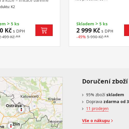
a a kůže – imitace barevné
pravou stranu) rozměr zásuv
ení černá chromovaný kříž,
duktu: K2
(š/h/v) 27,9 × 30,7 × 10,5 cm
í mechanismus výška sedu
není součástí dodávky ke sto
cm doporučená nosnost do
možno dokoupit výsuvnou d
>
>
klávesnici 8840
dem
5 ks
Skladem
5 ks
0 Kč
2 999 Kč
s DPH
s DPH
2 499 Kč **
-49%
5 990 Kč **
Doručení zboží
95%
zboží
skladem
Doprava
zdarma od 3
11 prodejen
Vše o nákupu