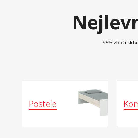
Nejlev
95%
zboží
skl
Postele
Ko