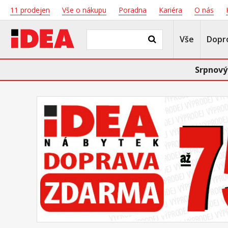
11 prodejen
Vše o nákupu
Poradna
Kariéra
O nás
Vše
Dopr
Srpnový