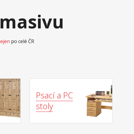
 masivu
dejen
po celé ČR
Psací a PC
stoly