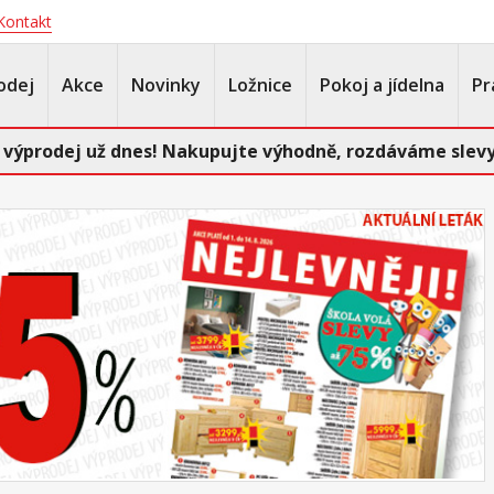
Kontakt
odej
Akce
Novinky
Ložnice
Pokoj a jídelna
Pr
 výprodej už dnes! Nakupujte výhodně, rozdáváme slevy