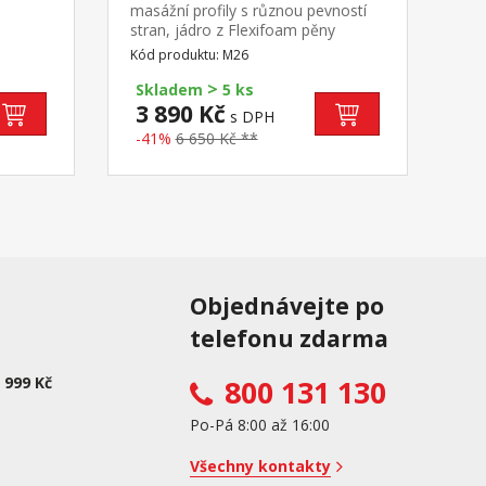
ky
masážní profily s různou pevností
 výsuv
stran, jádro z Flexifoam pěny
lu je
povrch je vyprofilován do 7
Kód produktu: M26
esku na
anatomických zón na obou
>
stranách tvrdá (bílá) a měkká (světle
Skladem
5 ks
zelená) strana vhodná pro všechny
3 890 Kč
s DPH
typy roštů vhodná pro alergiky,
-41%
6 650 Kč **
potah snímatelný a pratelný do 60
°C doporučená nosnost do 130 kg
Objednávejte po
telefonu zdarma
 999 Kč
800 131 130
Po-Pá 8:00 až 16:00
Všechny kontakty