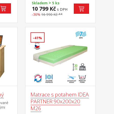
učený
8864
>
Skladem
5 ks
m
10 799 Kč
s DPH
ro
-36%
16 990 Kč **
-41%
ný
Matrace s potahem IDEA
PARTNER 90x200x20
ované
M26
ými
ze na