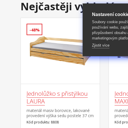
Nejčastěji vyhledáv
Nastavení cooki
Soubory cookie použ
používání webu, zajiš
-48%
-49%
přizpůsobení obsahu
marketingovým platfo
Zjistit více
Jednolůžko s přistýlkou
Jedn
LAURA
MAX
materiál masiv borovice, lakované
materiá
provedení výška sedu postele 37 cm
provede
dřevěné laťkové rošty jsou v ceně,
pod pos
Kód produktu: 8808
Kód pro
matrace nejsou v ceně výsuv
police)