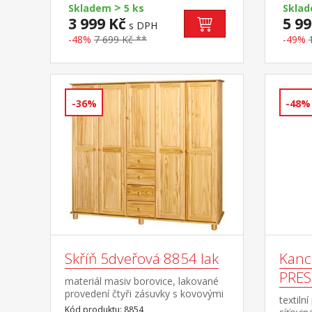
>
možno využít jako úložný prostor
cena vč
Skladem
5 ks
Skla
nebo jako přistýlku doporučená
matrac
3 999 Kč
5 99
s DPH
výška matrace pro přistýlku 10 cm
rozměr
-48%
7 699 Kč **
-49%
doporučený rozměr matrací 90 ×
M5, M9
200 cm
vhodný
čaloun
zásuvk
zásuve
-36%
-48%
police 
Skříň 5dveřová 8854 lak
Kanc
PRES
materiál masiv borovice, lakované
provedení čtyři zásuvky s kovovými
textiln
pojezdy v levé části dvě šatní tyče,
Kód produktu: 8854