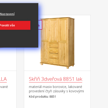
Nastavení
-36%
Povolit vše
LLA
Skříň 3dveřová 8851 lak
ované
materiál masiv borovice, lakované
provedení čtyři zásuvky s kovovými
d
pojezdy v levé části dvě šatní tyče,
Kód produktu: 8851
sou v
ve střední části 1 police a v pravé
věný
části 3 police doporučený nástavec