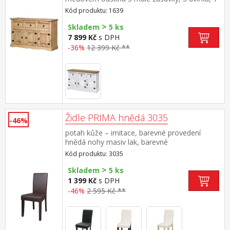
police, kovové ozdobné úchytky vhodný
Kód produktu: 1639
doplněk nástavec CORONA 16465 součást
>
sestavy Corona
Skladem
5 ks
7 899 Kč
s DPH
-36%
12 399 Kč **
Židle PRIMA hnědá 3035
-46%
potah kůže – imitace, barevné provedení
hnědá nohy masiv lak, barevné
provedení tmavě hnědá výška sedu 47 cm,
Kód produktu: 3035
doporučená nosnost do 120 kg
>
Skladem
5 ks
1 399 Kč
s DPH
-46%
2 595 Kč **