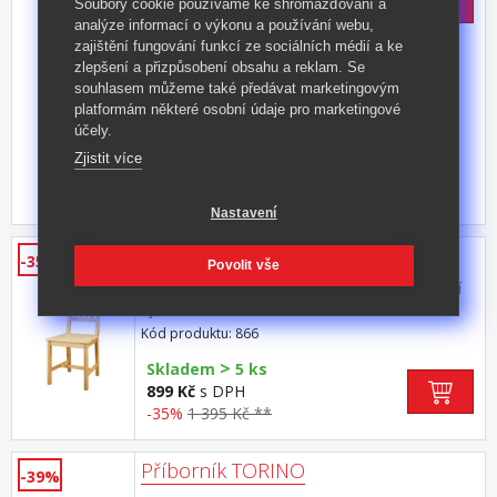
999 Kč
s DPH
Soubory cookie používáme ke shromažďování a
-41%
1 699 Kč **
analýze informací o výkonu a používání webu,
zajištění fungování funkcí ze sociálních médií a ke
zlepšení a přizpůsobení obsahu a reklam. Se
souhlasem můžeme také předávat marketingovým
platformám některé osobní údaje pro marketingové
účely.
Zjistit více
Nastavení
Židle 866 lakovaná
-35%
Povolit vše
materiál masiv borovice, lakované provedení
výška sedu 45 cm
Kód produktu: 866
>
Skladem
5 ks
899 Kč
s DPH
-35%
1 395 Kč **
Příborník TORINO
-39%