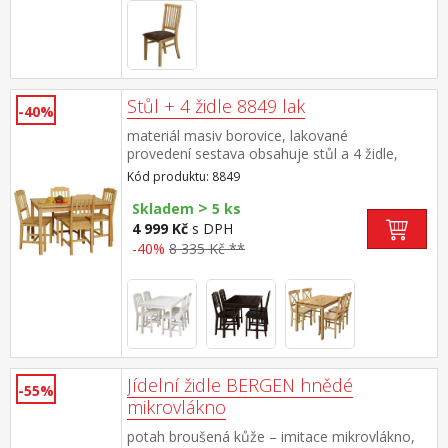
Stůl + 4 židle 8849 lak
-40%
materiál masiv borovice, lakované
provedení sestava obsahuje stůl a 4 židle,
výška sedu židle 45 cm rozměr stolu
Kód produktu: 8849
(š/h/v) 118 × 75 × 73 cm rozměr židle
>
(š/h/v) 41 × 42 × 86 cm
Skladem
5 ks
4 999 Kč
s DPH
-40%
8 335 Kč **
Jídelní židle BERGEN hnědé
-55%
mikrovlákno
potah broušená kůže – imitace mikrovlákno,