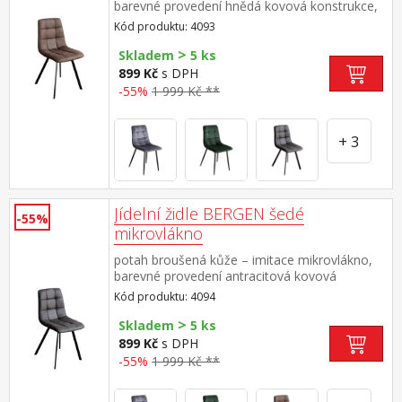
barevné provedení hnědá kovová konstrukce,
barevné provedení černá výška sedu 51 cm
Kód produktu: 4093
>
Skladem
5 ks
899 Kč
s DPH
-55%
1 999 Kč **
+ 3
Jídelní židle BERGEN šedé
-55%
mikrovlákno
potah broušená kůže – imitace mikrovlákno,
barevné provedení antracitová kovová
konstrukce, barevné provedení černá výška
Kód produktu: 4094
sedu 51 cm
>
Skladem
5 ks
899 Kč
s DPH
-55%
1 999 Kč **