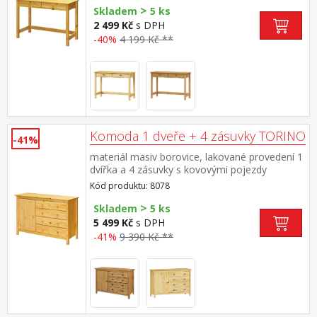
>
Skladem
5 ks
2 499 Kč
s DPH
-40%
4 199 Kč **
Komoda 1 dveře + 4 zásuvky TORINO
-41%
materiál masiv borovice, lakované provedení 1
dvířka a 4 zásuvky s kovovými pojezdy
Kód produktu: 8078
>
Skladem
5 ks
5 499 Kč
s DPH
-41%
9 390 Kč **