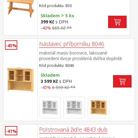
Kód produktu: 850
>
Skladem
5 ks
399 Kč
s DPH
-40%
665 Kč **
Nástavec příborníku 8046
-45%
materiál masiv borovice, lakované
provedení dvoje prosklená dvířka doplněk
příborníku 8045
Kód produktu: 8046
Skladem
3 599 Kč
s DPH
-45%
6 599 Kč **
Polstrovaná židle 4843 dub
-41%