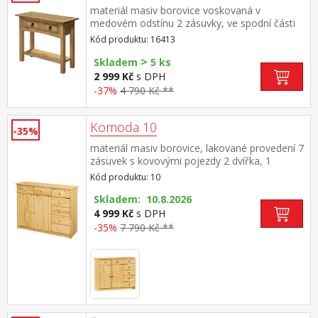
materiál masiv borovice voskovaná v
medovém odstínu 2 zásuvky, ve spodní části
police kovové ozdobné úchytky součást
Kód produktu: 16413
sestavy Corona
>
Skladem
5 ks
2 999 Kč
s DPH
-37%
4 790 Kč **
Komoda 10
-35%
materiál masiv borovice, lakované provedení 7
zásuvek s kovovými pojezdy 2 dvířka, 1
variabilní police
Kód produktu: 10
Skladem: 10.8.2026
4 999 Kč
s DPH
-35%
7 790 Kč **