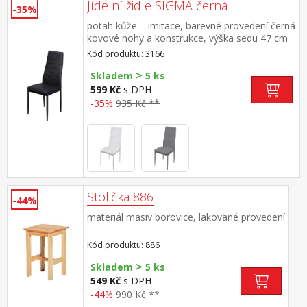
Jídelní židle SIGMA černá
-35%
potah kůže – imitace, barevné provedení černá
kovové nohy a konstrukce, výška sedu 47 cm
Kód produktu: 3166
>
Skladem
5 ks
599 Kč
s DPH
-35%
935 Kč **
Stolička 886
-44%
materiál masiv borovice, lakované provedení
Kód produktu: 886
>
Skladem
5 ks
549 Kč
s DPH
-44%
990 Kč **