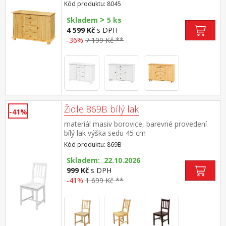
vybavené policí vhodný doplněk nástavec 8046
Kód produktu: 8045
>
Skladem
5 ks
4 599 Kč
s DPH
-36%
7 199 Kč **
Židle 869B bílý lak
-41%
materiál masiv borovice, barevné provedení
bílý lak výška sedu 45 cm
Kód produktu: 869B
Skladem: 22.10.2026
999 Kč
s DPH
-41%
1 699 Kč **