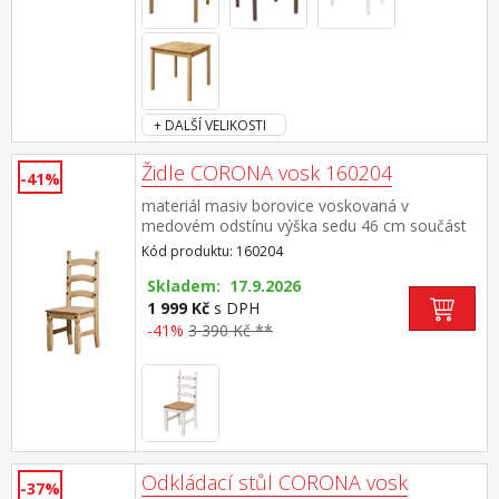
+ DALŠÍ VELIKOSTI
Židle CORONA vosk 160204
-41%
materiál masiv borovice voskovaná v
medovém odstínu výška sedu 46 cm součást
sestavy Corona
Kód produktu: 160204
Skladem: 17.9.2026
1 999 Kč
s DPH
-41%
3 390 Kč **
Odkládací stůl CORONA vosk
-37%