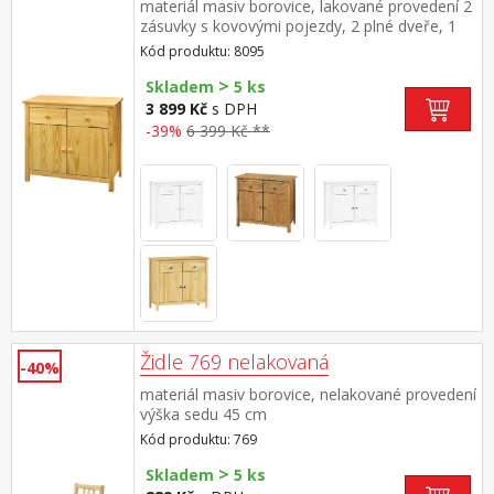
materiál masiv borovice, lakované provedení 2
zásuvky s kovovými pojezdy, 2 plné dveře, 1
police vhodný doplněk nástavec 8096
Kód produktu: 8095
>
Skladem
5 ks
3 899 Kč
s DPH
-39%
6 399 Kč **
Židle 769 nelakovaná
-40%
materiál masiv borovice, nelakované provedení
výška sedu 45 cm
Kód produktu: 769
>
Skladem
5 ks