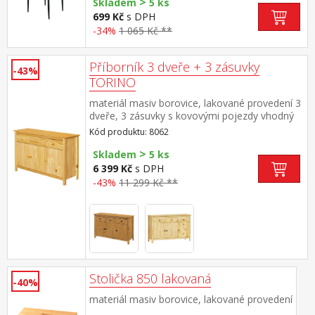
>
Skladem
5 ks
699 Kč
s DPH
-34%
1 065 Kč **
Příborník 3 dveře + 3 zásuvky
-43%
TORINO
materiál masiv borovice, lakované provedení 3
dveře, 3 zásuvky s kovovými pojezdy vhodný
doplněk nástavec TORINO 8063
Kód produktu: 8062
>
Skladem
5 ks
6 399 Kč
s DPH
-43%
11 299 Kč **
Stolička 850 lakovaná
-40%
materiál masiv borovice, lakované provedení