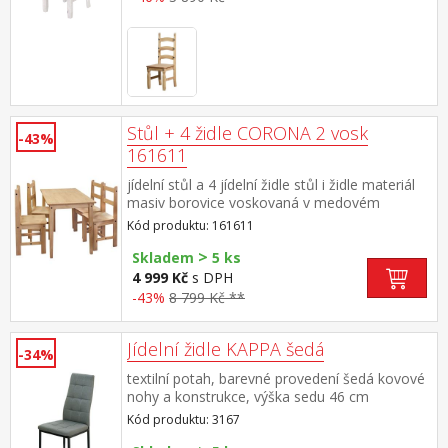
Stůl + 4 židle CORONA 2 vosk
-43%
161611
jídelní stůl a 4 jídelní židle stůl i židle materiál
masiv borovice voskovaná v medovém
odstínu rozměr stolu (š/h/v) 108 × 65 × 76 cm,
Kód produktu: 161611
rozměr židle (š/h/v) 39 × 42 × 93 cm součást
>
sestavy Corona 2
Skladem
5 ks
4 999 Kč
s DPH
-43%
8 799 Kč **
Jídelní židle KAPPA šedá
-34%
textilní potah, barevné provedení šedá kovové
nohy a konstrukce, výška sedu 46 cm
Kód produktu: 3167