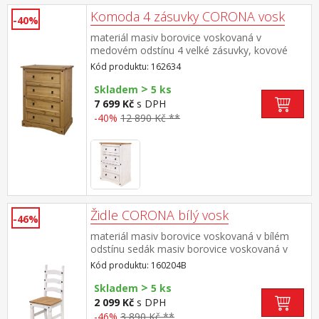
Komoda 4 zásuvky CORONA vosk
-40%
materiál masiv borovice voskovaná v
medovém odstínu 4 velké zásuvky, kovové
ozdobné úchytky součást sestavy Corona
Kód produktu: 162634
>
Skladem
5 ks
7 699 Kč
s DPH
-40%
12 890 Kč **
Židle CORONA bílý vosk
-46%
materiál masiv borovice voskovaná v bílém
odstínu sedák masiv borovice voskovaná v
medovém odstínu výška sedu 46 cm součást
Kód produktu: 160204B
sestavy Corona bílá
>
Skladem
5 ks
2 099 Kč
s DPH
-46%
3 890 Kč **