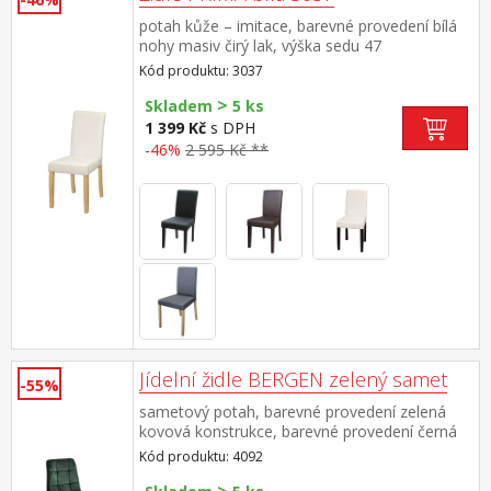
potah kůže – imitace, barevné provedení bílá
nohy masiv čirý lak, výška sedu 47
cm doporučená nosnost do 120 kg
Kód produktu: 3037
>
Skladem
5 ks
1 399 Kč
s DPH
-46%
2 595 Kč **
Jídelní židle BERGEN zelený samet
-55%
sametový potah, barevné provedení zelená
kovová konstrukce, barevné provedení černá
výška sedu 49 cm
Kód produktu: 4092