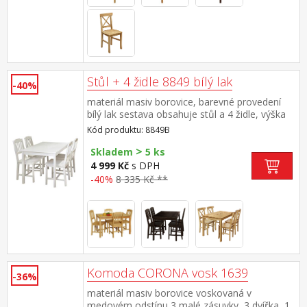
Stůl + 4 židle 8849 bílý lak
-40%
materiál masiv borovice, barevné provedení
bílý lak sestava obsahuje stůl a 4 židle, výška
sedu židle 45 cm rozměr stolu (š/h/v) 118 × 75
Kód produktu: 8849B
× 73 cm rozměr židle (š/h/v) 41 × 42 × 86 cm
>
Skladem
5 ks
4 999 Kč
s DPH
-40%
8 335 Kč **
Komoda CORONA vosk 1639
-36%
materiál masiv borovice voskovaná v
medovém odstínu 3 malé zásuvky, 3 dvířka, 1