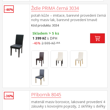
Židle PRIMA černá 3034
-46%
potah kůže – imitace, barevné provedení černá
nohy masiv lak, barevné provedení tmavě
hnědá výška sedu 47 cm, doporučená nosnost
Kód produktu: 3034
do 120 kg
>
Skladem
5 ks
1 399 Kč
s DPH
-46%
2 595 Kč **
Příborník 8045
-36%
materiál masiv borovice, lakované provedení 4
zásuvky s kovovými pojezdy, 2 skříňky s dvířky