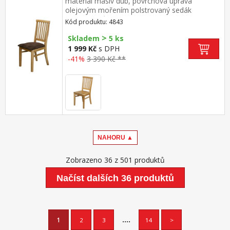
materiál masiv dub, povrchová úprava
olejovým mořením polstrovaný sedák
broušená kůže – imitace, barevné provedení
Kód produktu: 4843
hnědá výška sedu 45 cm, vhodná k jídelnímu
>
stolu 4840
Skladem
5 ks
1 999 Kč
s DPH
-41%
3 390 Kč **
NAHORU ▲
Zobrazeno 36 z 501 produktů
Načíst dalších 36 produktů
....
1
2
3
14
>