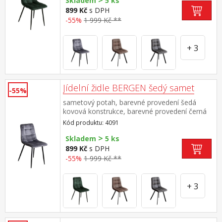
>
Skladem
5 ks
899 Kč
s DPH
-55%
1 999 Kč **
+ 3
Jídelní židle BERGEN šedý samet
-55%
sametový potah, barevné provedení šedá
kovová konstrukce, barevné provedení černá
výška sedu 49 cm
Kód produktu: 4091
>
Skladem
5 ks
899 Kč
s DPH
-55%
1 999 Kč **
+ 3