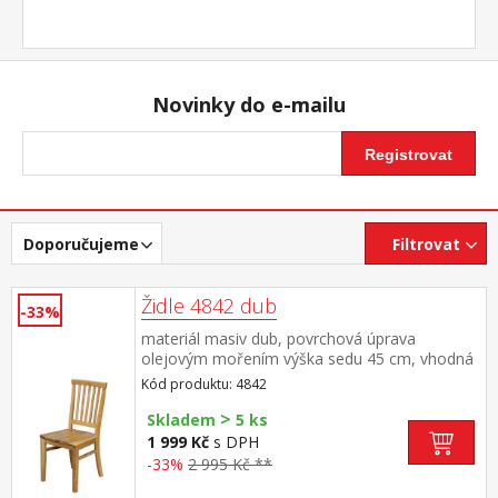
Novinky do e-mailu
Registrovat
Doporučujeme
Filtrovat
Židle 4842 dub
-33%
materiál masiv dub, povrchová úprava
olejovým mořením výška sedu 45 cm, vhodná
k jídelnímu stolu 4840
Kód produktu: 4842
>
Skladem
5 ks
1 999 Kč
s DPH
-33%
2 995 Kč **