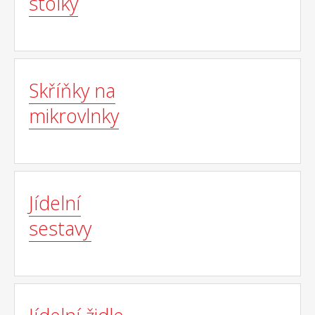
stolky
Skříňky na
mikrovlnky
Jídelní
sestavy