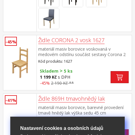
Židle CORONA 2 vosk 1627
-45%
materiál masiv borovice voskovaná v
medovém odstínu součást sestavy Corona 2
Kód produktu: 1627
>
Skladem
5 ks
1 199 Kč
s DPH
-45%
2 190 Kč **
Židle 869H tmavohnědý lak
-41%
materiál masiv borovice, barevné provedení
tmavě hnědý lak výška sedu 45 cm
Kód produktu: 869H
Nastavení cookies a osobních údajů
Skladem: 22.10.2026