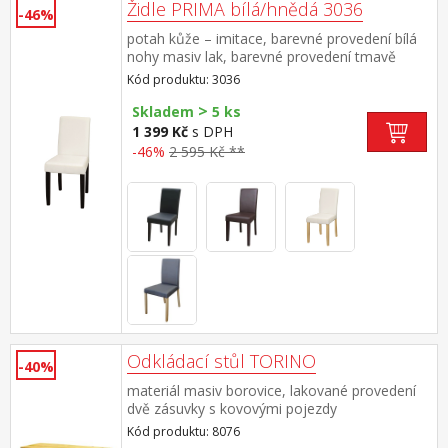
Židle PRIMA bílá/hnědá 3036
-46%
potah kůže – imitace, barevné provedení bílá
nohy masiv lak, barevné provedení tmavě
hnědá výška sedu 47 cm, doporučená nosnost
Kód produktu: 3036
do 120 kg
>
Skladem
5 ks
1 399 Kč
s DPH
-46%
2 595 Kč **
Odkládací stůl TORINO
-40%
materiál masiv borovice, lakované provedení
dvě zásuvky s kovovými pojezdy
Kód produktu: 8076