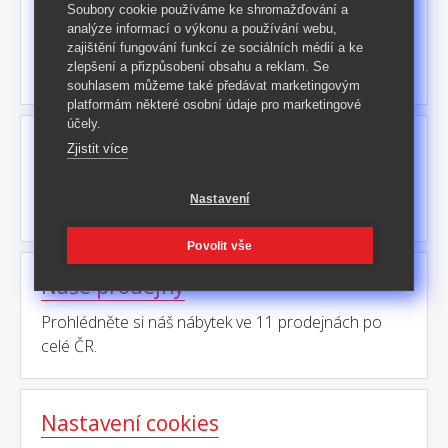
IDEA leták
Soubory cookie používáme ke shromažďování a
analýze informací o výkonu a používání webu,
Akční nabídka na 14 dnů v online letáku.
zajištění fungování funkcí ze sociálních médií a ke
zlepšení a přizpůsobení obsahu a reklam. Se
souhlasem můžeme také předávat marketingovým
platformám některé osobní údaje pro marketingové
účely.
Poradna
Zjistit více
Odpovídáme na nejčastější dotazy.
Nastavení
Povolit vše
Naše prodejny
Prohlédněte si náš nábytek ve 11 prodejnách po
celé ČR.
Nastavení cookies