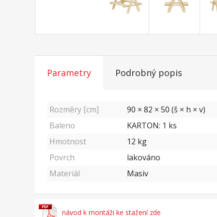
Parametry
Podrobný popis
Rozměry [cm]
90 × 82 × 50 (š × h × v)
Baleno
KARTON: 1 ks
Hmotnost
12
kg
Povrch
lakováno
Materiál
Masiv
návod k montáži ke stažení zde