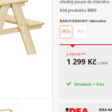
vhodný pouze do interiéru
Kód produktu: 8869
BARVY/DEKORY:
lakováno
2 199 Kč **
1 299 Kč
s DPH
>
Skladem
5 ks
IDEA N