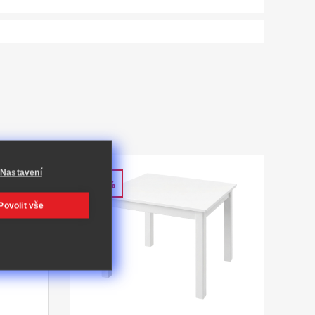
Nastavení
-64%
Povolit vše