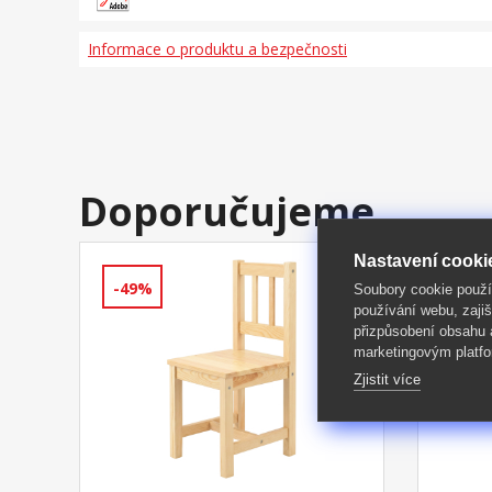
Informace o produktu a bezpečnosti
Doporučujeme
Nastavení cooki
-49%
-49%
Soubory cookie použ
používání webu, zajiš
přizpůsobení obsahu
marketingovým platfo
Zjistit více