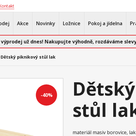
Kontakt
odej
Akce
Novinky
Ložnice
Pokoj a jídelna
Pr
 výprodej už dnes! Nakupujte výhodně, rozdáváme slevy
Dětský piknikový stůl lak
Dětský
-40%
stůl la
materiál masiv borovice, l