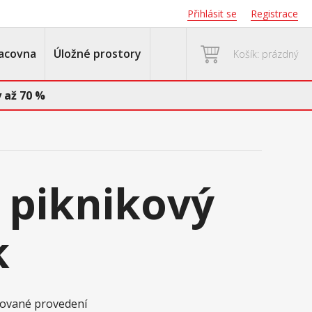
Přihlásit se
Registrace
acovna
Úložné prostory
Košík: prázdný
 až 70 %
 piknikový
k
akované provedení