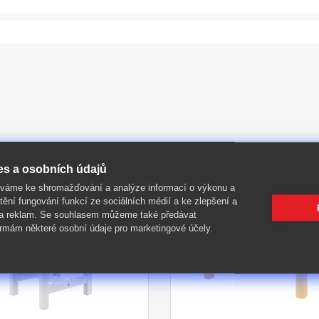
es a osobních údajů
-58%
íváme ke shromažďování a analýze informací o výkonu a
tění fungování funkcí ze sociálních médií a ke zlepšení a
 a reklam. Se souhlasem můžeme také předávat
rmám některé osobní údaje pro marketingové účely.