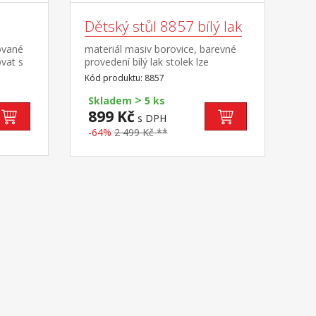
Dětský stůl 8857 bílý lak
ované
materiál masiv borovice, barevné
vat s
provedení bílý lak stolek lze
né pro
kombinovat s dětskou židličkou
Kód produktu: 8857
8867 vhodné pro děti od 3 let
>
Skladem
5 ks
899 Kč
s DPH
-64%
2 499 Kč **