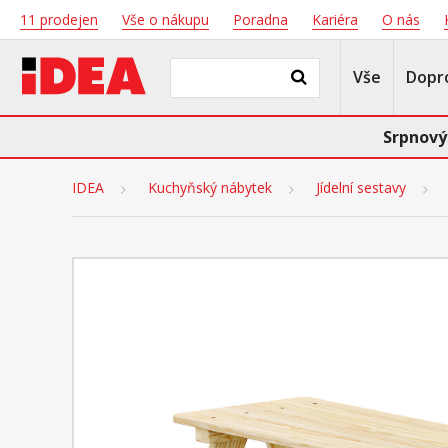
11 prodejen
Vše o nákupu
Poradna
Kariéra
O nás
Vše
Dopr
Srpnový
IDEA
Kuchyňský nábytek
Jídelní sestavy