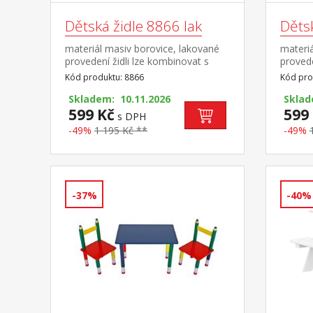
Dětská židle 8866 lak
Dětsk
materiál masiv borovice, lakované
materiá
provedení židli lze kombinovat s
proveden
dětským stolečkem 8856 výška
kombin
Kód produktu: 8866
Kód pro
sedu 30 cm, vhodné pro děti od 3
8857 v
let
Skladem: 10.11.2026
děti od 
Sklad
599 Kč
599
s DPH
-49%
1 195 Kč **
-49%
-37%
-40%