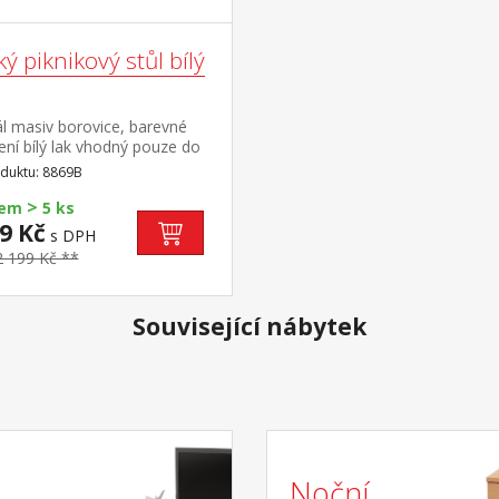
ý piknikový stůl bílý
l masiv borovice, barevné
ní bílý lak vhodný pouze do
u
duktu: 8869B
>
dem
5 ks
9 Kč
s DPH
2 199 Kč **
Související nábytek
Noční