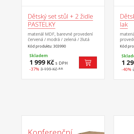
Dětský set stůl + 2 židle
Dětsk
PASTELKY
lak
materiál MDF, barevné provedení
materiá
červená / modrá / zelená / žlutá
provede
rozměr stolu (š/h/v) 60 × 39 × 42
interiér
Kód produktu: 303990
Kód pro
cm rozměr židle (š/h/v) 28 × 28 × 50
cm
Skladem
Skla
1 999 Kč
1 29
s DPH
-37%
3 199 Kč **
-40%
Konferenční