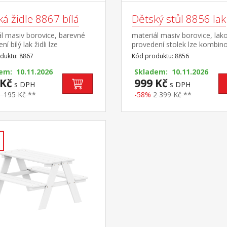
á židle 8867 bílá
Dětský stůl 8856 lak
l masiv borovice, barevné
materiál masiv borovice, lak
í bílý lak židli lze
provedení stolek lze kombino
ovat s dětským stolečkem
dětskou židličkou 8866 vhod
duktu: 8867
Kód produktu: 8856
ýška sedu 30 cm, vhodné pro
děti od 3 let
3 let
em: 10.11.2026
Skladem: 10.11.2026
 Kč
999 Kč
s DPH
s DPH
1 195 Kč **
-58%
2 399 Kč **