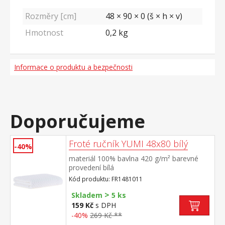
Rozměry [cm]
48 × 90 × 0 (š × h × v)
Hmotnost
0,2
kg
Informace o produktu a bezpečnosti
Doporučujeme
Froté ručník YUMI 48x80 bílý
-40%
materiál 100% bavlna 420 g/m² barevné
provedení bílá
Kód produktu: FR1481011
>
Skladem
5 ks
159 Kč
s DPH
-40%
269 Kč **