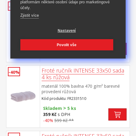
platformám některé osobní údaje pro marketingové
Froté ručník INTENSE 33x50 sada
-40%
účely.
4 ks béžová
Zjistit více
materiál 100% bavlna 470 g/m² barevné
provedení béžová
Nastavení
Kód produktu: FR2331084
>
Skladem
5 ks
Povolit vše
359 Kč
s DPH
-40%
599 Kč **
Froté ručník INTENSE 33x50 sada
-40%
4 ks růžová
materiál 100% bavlna 470 g/m² barevné
provedení růžová
Kód produktu: FR2331510
>
Skladem
5 ks
359 Kč
s DPH
-40%
599 Kč **