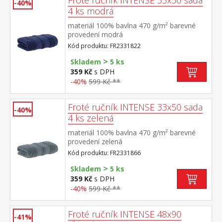
Froté ručník INTENSE 33x50 sada
-40%
4 ks modrá
materiál 100% bavlna 470 g/m² barevné
provedení modrá
Kód produktu: FR2331822
>
Skladem
5 ks
359 Kč
s DPH
-40%
599 Kč **
Froté ručník INTENSE 33x50 sada
-40%
4 ks zelená
materiál 100% bavlna 470 g/m² barevné
provedení zelená
Kód produktu: FR2331866
>
Skladem
5 ks
359 Kč
s DPH
-40%
599 Kč **
Froté ručník INTENSE 48x90
-41%