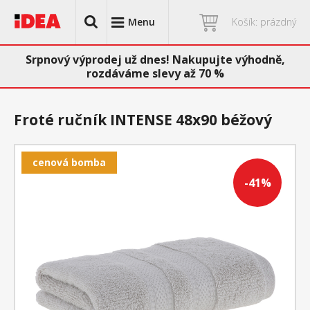
Menu
Košík: prázdný
Srpnový výprodej už dnes! Nakupujte výhodně,
rozdáváme slevy až 70 %
Froté ručník INTENSE 48x90 béžový
cenová bomba
-41%