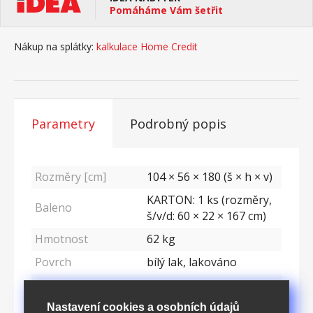
Pomáháme Vám šetřit
Nákup na splátky:
kalkulace Home Credit
Parametry
Podrobný popis
Rozměry [cm]
104 × 56 × 180 (š × h × v)
KARTON: 1 ks (rozměry,
Baleno
š/v/d: 60 × 22 × 167 cm)
Hmotnost
62
kg
Povrch
bílý lak, lakováno
Materiál
Masiv
Nastavení cookies a osobních údajů