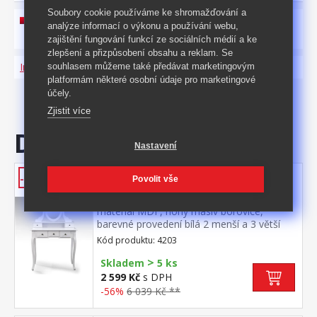
Soubory cookie používáme ke shromažďování a
analýze informací o výkonu a používání webu,
návod k montáži ke stažení zde
zajištění fungování funkcí ze sociálních médií a ke
zlepšení a přizpůsobení obsahu a reklam. Se
Informace o produktu a bezpečnosti
souhlasem můžeme také předávat marketingovým
platformám některé osobní údaje pro marketingové
účely.
Zjistit více
Doporučujeme
Nastavení
Toaletní stolek se zrcadlem
-56%
Povolit vše
STELLA
materiál MDF, nohy masiv borovice,
barevné provedení bílá 2 menší a 3 větší
zásuvky
Kód produktu: 4203
>
Skladem
5 ks
2 599 Kč
s DPH
-56%
6 039 Kč **