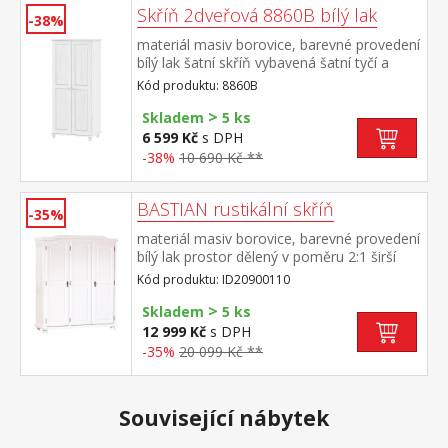
Skříň 2dveřová 8860B bílý lak
-38%
materiál masiv borovice, barevné provedení
bílý lak šatní skříň vybavená šatní tyčí a
policí doporučený nástavec 8861B
Kód produktu: 8860B
>
Skladem
5 ks
6 599 Kč
s DPH
-38%
10 690 Kč **
BASTIAN rustikální skříň
-35%
materiál masiv borovice, barevné provedení
bílý lak prostor dělený v poměru 2:1 širší
část šatní tyč a police, užší část 3
Kód produktu: ID20900110
police vnitřní nepohledové desky mohou
>
být v provedení čirý nebo bílý lak
Skladem
5 ks
12 999 Kč
s DPH
-35%
20 099 Kč **
Související nábytek