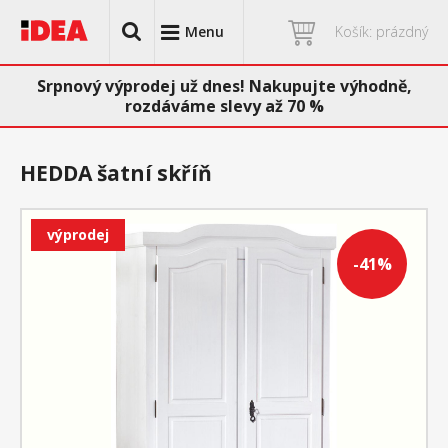
Menu
Košík: prázdný
Srpnový výprodej už dnes! Nakupujte výhodně,
rozdáváme slevy až 70 %
HEDDA šatní skříň
výprodej
-41%