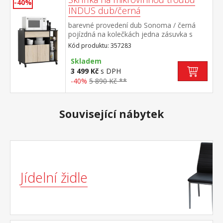
-40%
INDUS dub/černá
barevné provedení dub Sonoma / černá
pojízdná na kolečkách jedna zásuvka s
kovovými pojezdy 2 dvířka, uzavřené i
Kód produktu: 357283
otevřené police maximální nosnost horní
desky 15 kg
Skladem
3 499 Kč
s DPH
-40%
5 890 Kč **
Související nábytek
Jídelní židle