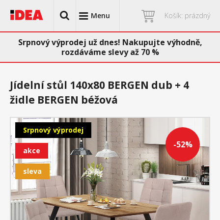
Menu
Košík: prázdný
Srpnový výprodej už dnes! Nakupujte výhodně,
rozdáváme slevy až 70 %
Jídelní stůl 140x80 BERGEN dub + 4
židle BERGEN béžová
Srpnový výprodej
-52%
akce
sleva