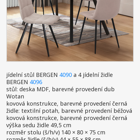
jídelní stůl BERGEN
4090
a 4 jídelní židle
BERGEN
4096
stůl: deska MDF, barevné provedení dub
Wotan
kovová konstrukce, barevné provedení černá
židle: textilní potah, barevné provedení béžová
kovová konstrukce, barevné provedení černá
výška sedu židle 49,5 cm
rozměr stolu (š/h/v) 140 × 80 × 75 cm
rozměr židle (š/h/v) 44 × 55 × 88 cm