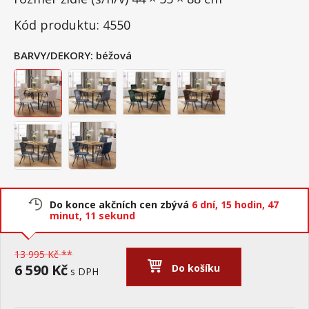
Kód produktu: 4550
BARVY/DEKORY:
béžová
Do konce akčních cen zbývá
6 dní,
15 hodin,
47
minut,
11 sekund
13 995 Kč **
6 590 Kč
Do košíku
s DPH