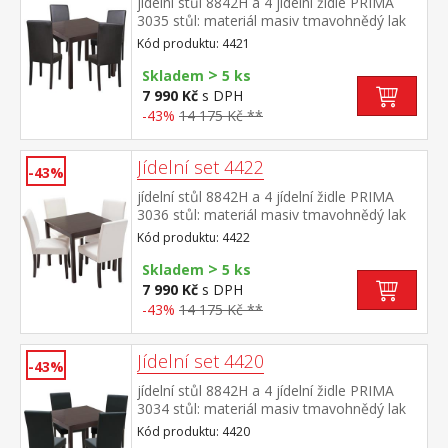
jídelní stůl 8842H a 4 jídelní židle PRIMA
3035 stůl: materiál masiv tmavohnědý lak
židle: nohy materiál masiv, barevné
Kód produktu: 4421
provedení tmavě hnědý lak potah kůže –
>
imitace, barevné provedení hnědá, výška
Skladem
5 ks
sedu 47 cm rozměr stolu (š/h/v) 75 × 75 ×
7 990 Kč
s DPH
73 cm rozměr židle (š/h/v) 45 × 55 × 90 cm
-43%
14 175 Kč **
Jídelní set 4422
-43%
jídelní stůl 8842H a 4 jídelní židle PRIMA
3036 stůl: materiál masiv tmavohnědý lak
židle: nohy materiál masiv, barevné
Kód produktu: 4422
provedení tmavě hnědý lak potah kůže –
>
imitace, barevné provedení bílá, výška sedu
Skladem
5 ks
47 cm rozměr stolu (š/h/v) 75 × 75 × 73 cm
7 990 Kč
s DPH
rozměr židle (š/h/v) 45 × 55 × 90 cm
-43%
14 175 Kč **
Jídelní set 4420
-43%
jídelní stůl 8842H a 4 jídelní židle PRIMA
3034 stůl: materiál masiv tmavohnědý lak
židle: nohy materiál masiv, barevné
Kód produktu: 4420
provedení tmavě hnědý lak potah kůže –