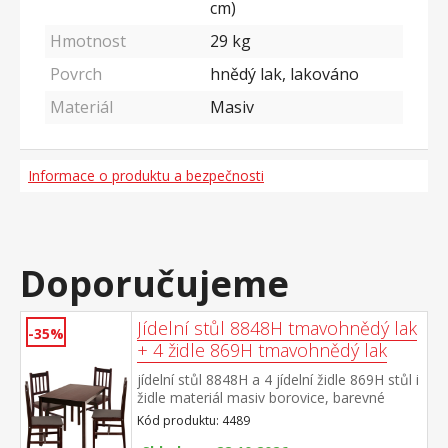
cm)
Hmotnost
29
kg
Povrch
hnědý lak, lakováno
Materiál
Masiv
Informace o produktu a bezpečnosti
Doporučujeme
Jídelní stůl 8848H tmavohnědý lak
-35%
+ 4 židle 869H tmavohnědý lak
jídelní stůl 8848H a 4 jídelní židle 869H stůl i
židle materiál masiv borovice, barevné
provedení hnědý lak výška sedu židle 45
Kód produktu: 4489
cm rozměr stolu (š/h/v): 118 × 75 × 73