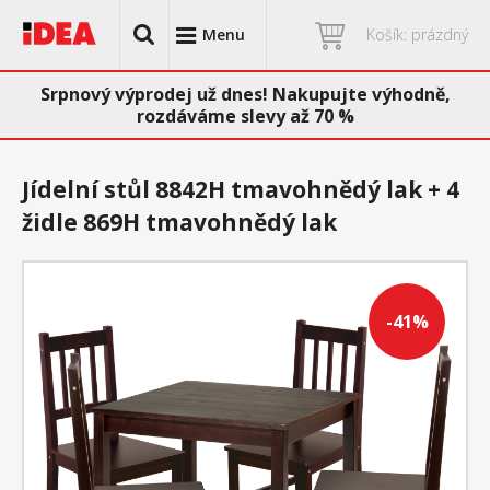
Menu
Košík: prázdný
Srpnový výprodej už dnes! Nakupujte výhodně,
rozdáváme slevy až 70 %
Jídelní stůl 8842H tmavohnědý lak + 4
židle 869H tmavohnědý lak
-41%