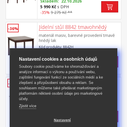
cm rozměr židle (š/h/v): 41 × 42 × 91 cm
Skladem: 22.10.2026
5 990 Kč
s DPH
-35%
9 275 Kč **
Jídelní stůl 8842 tmavohnědý
-36%
materiál masiv, barevné provedení tmavě
hnědý lak
Kód produktu: 8842H
>
Skladem
5 ks
Nastavení cookies a osobních údajů
2 399 Kč
s DPH
Soubory cookie používáme ke shromažďování a
-36%
3 795 Kč **
analýze informací o výkonu a používání webu,
zajištění fungování funkcí ze sociálních médií a ke
Jídelní stůl 8848 tmavohnědý
zlepšení a přizpůsobení obsahu a reklam. Se
-33%
souhlasem můžeme také předávat marketingovým
materiál masiv, barevné provedení tmavě
platformám některé osobní údaje pro marketingové
hnědý lak
účely.
Kód produktu: 8848H
Zjistit více
Skladem: 22.10.2026
2 999 Kč
s DPH
Nastavení
-33%
4 495 Kč **