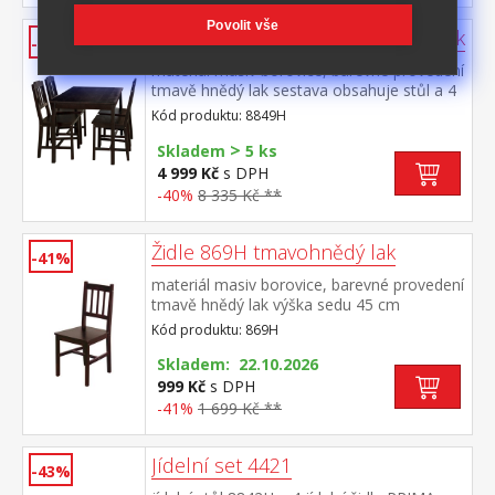
Povolit vše
Stůl + 4 židle 8849 tmavohnědý lak
-40%
materiál masiv borovice, barevné provedení
tmavě hnědý lak sestava obsahuje stůl a 4
židle, výška sedu židle 45 cm rozměr stolu
Kód produktu: 8849H
(š/h/v) 118 × 75 × 73 cm rozměr židle
>
(š/h/v) 41 × 42 × 86 cm
Skladem
5 ks
4 999 Kč
s DPH
-40%
8 335 Kč **
Židle 869H tmavohnědý lak
-41%
materiál masiv borovice, barevné provedení
tmavě hnědý lak výška sedu 45 cm
Kód produktu: 869H
Skladem: 22.10.2026
999 Kč
s DPH
-41%
1 699 Kč **
Jídelní set 4421
-43%