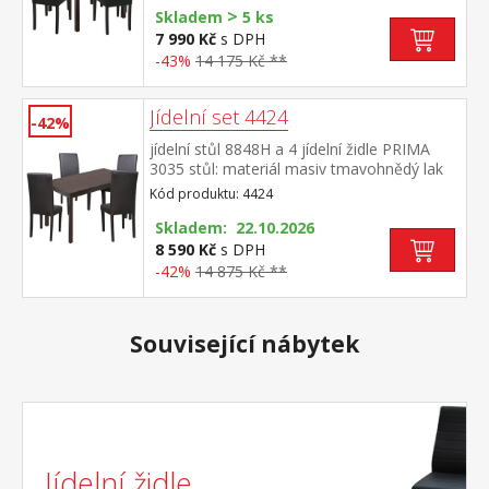
>
imitace, barevné provedení černá, výška
Skladem
5 ks
sedu 47 cm rozměr stolu (š/h/v) 75 × 75 ×
7 990 Kč
s DPH
73 cm rozměr židle (š/h/v) 45 × 55 × 90 cm
-43%
14 175 Kč **
Jídelní set 4424
-42%
jídelní stůl 8848H a 4 jídelní židle PRIMA
3035 stůl: materiál masiv tmavohnědý lak
židle: nohy materiál masiv, barevné
Kód produktu: 4424
provedení tmavě hnědý lak potah kůže –
imitace, barevné provedení hnědá, výška
Skladem: 22.10.2026
sedu 47 cm rozměr stolu (š/h/v) 118 × 75 ×
8 590 Kč
s DPH
73 cm rozměr židle (š/h/v) 45 × 55 × 90 cm
-42%
14 875 Kč **
Související nábytek
Jídelní židle