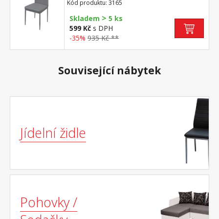
47 cm
Kód produktu: 3165
>
Skladem
5 ks
599 Kč
s DPH
-35%
935 Kč **
Související nábytek
Jídelní židle
Pohovky /