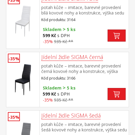
-35%
potah kůže – imitace, barevné provedení
bílá kovové nohy a konstrukce, výška sedu
47 cm
Kód produktu: 3164
>
Skladem
5 ks
599 Kč
s DPH
-35%
935 Kč **
Jídelní židle SIGMA černá
-35%
potah kůže – imitace, barevné provedení
černá kovové nohy a konstrukce, výška
sedu 47 cm
Kód produktu: 3166
>
Skladem
5 ks
599 Kč
s DPH
-35%
935 Kč **
Jídelní židle SIGMA šedá
-35%
potah kůže – imitace, barevné provedení
šedá kovové nohy a konstrukce, výška sedu