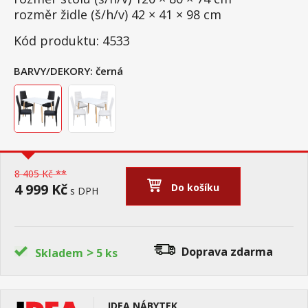
rozměr židle (š/h/v) 42 × 41 × 98 cm
Kód produktu: 4533
BARVY/DEKORY:
černá
8 405 Kč **
4 999 Kč
Do košíku
s DPH
>
Doprava zdarma
Skladem
5 ks
IDEA NÁBYTEK