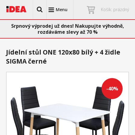
Menu
Košík: prázdný
Srpnový výprodej už dnes! Nakupujte výhodně,
rozdáváme slevy až 70 %
Jídelní stůl ONE 120x80 bílý + 4 židle
SIGMA černé
-40%