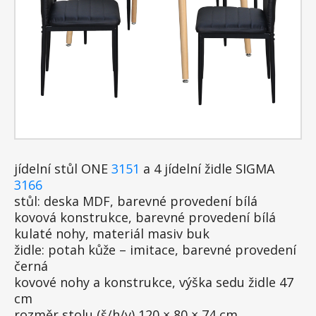
jídelní stůl ONE
3151
a 4 jídelní židle SIGMA
3166
stůl: deska MDF, barevné provedení bílá
kovová konstrukce, barevné provedení bílá
kulaté nohy, materiál masiv buk
židle: potah kůže – imitace, barevné provedení
černá
kovové nohy a konstrukce, výška sedu židle 47
cm
rozměr stolu (š/h/v) 120 × 80 × 74 cm