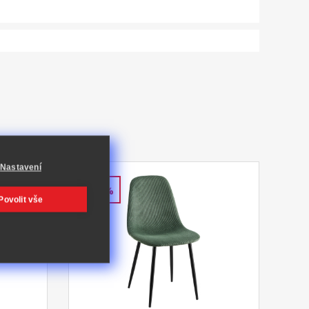
Nastavení
-50%
Povolit vše