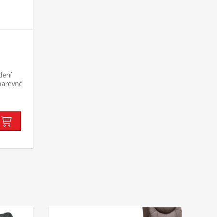
dení
barevné