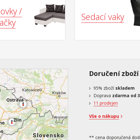
ovky /
Sedací vaky
ačky
Doručení zboží
95%
zboží
skladem
Doprava
zdarma od 3
11 prodejen
Vše o nákupu
** cena doporučená dod