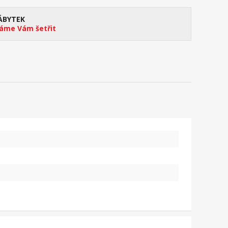
ÁBYTEK
me Vám šetřit