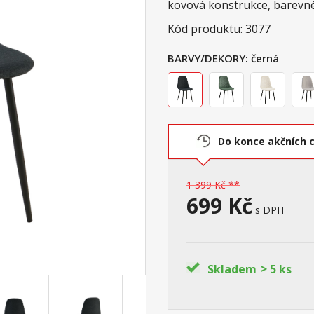
kovová konstrukce, barevn
Kód produktu: 3077
BARVY/DEKORY:
černá
Do konce akčních 
1 399 Kč **
699 Kč
s DPH
>
Skladem
5 ks