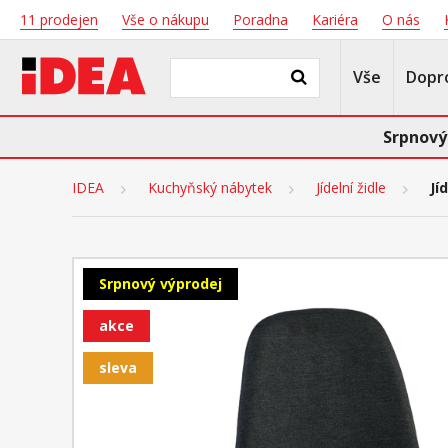
11 prodejen
Vše o nákupu
Poradna
Kariéra
O nás
Vše
Dopr
Srpnový
IDEA
Kuchyňský nábytek
Jídelní židle
Jí
Srpnový výprodej
akce
sleva