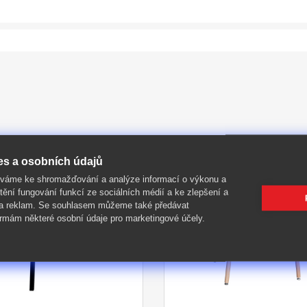
es a osobních údajů
íváme ke shromažďování a analýze informací o výkonu a
-49%
tění fungování funkcí ze sociálních médií a ke zlepšení a
 a reklam. Se souhlasem můžeme také předávat
rmám některé osobní údaje pro marketingové účely.