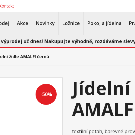
Kontakt
odej
Akce
Novinky
Ložnice
Pokoj a jídelna
Pr
 výprodej už dnes! Nakupujte výhodně, rozdáváme slevy
delní židle AMALFI černá
Jídelní
-50%
AMALFI
textilní potah, barevné pro