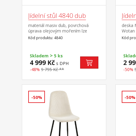
Jídelní stůl 4840 dub
Jíde
materiál masiv dub, povrchová
deska 
úprava olejovým mořením lze
Wotan 
doplnit jedním nebo dvěma
proved
Kód produktu: 4840
Kód pro
výsuvnými díly 4841 výsuvné díly
nejsou v ceně stolu
>
Skladem
5 ks
Skla
4 999 Kč
2 99
s DPH
-48%
9 795 Kč **
-50%
-50%
-50%