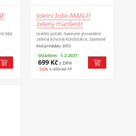
NE
Jídelní židle AMALFI
zelený manšestr
í bílá
textilní potah, barevné provedení
zelená kovová konstrukce, barevné
ateriál
provedení černá
Kód produktu: 3073
ové
ytkou
Skladem: 1.2.2027
699 Kč
s DPH
-50%
1 399 Kč **