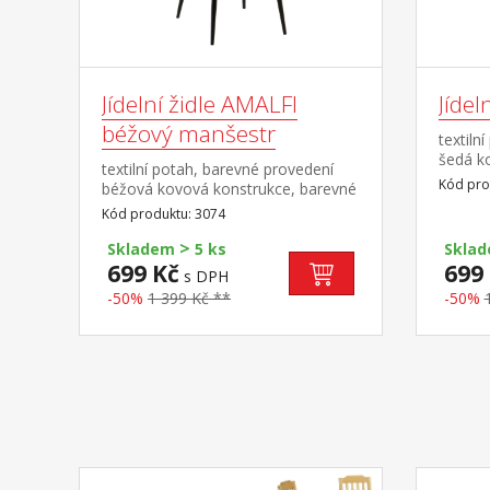
Jídelní židle AMALFI
Jídel
béžový manšestr
textiln
šedá k
textilní potah, barevné provedení
proved
Kód pro
béžová kovová konstrukce, barevné
provedení černá
Kód produktu: 3074
>
Skladem
5 ks
Skla
699 Kč
699
s DPH
-50%
1 399 Kč **
-50%