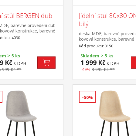
lní stůl BERGEN dub
Jídelní stůl 80x80 O
bílý
MDF, barevné provedení dub
kovová konstrukce, barevné
deska MDF, barevné proveden
ení černá
duktu: 4090
kovová konstrukce, barevné
provedení bílá kulaté nohy, m
Kód produktu: 3150
masiv buk nastavitelné plast
>
>
kluzáky s pochromovanou kr
dem
5 ks
Skladem
5 ks
9 Kč
1 999 Kč
s DPH
s DPH
5 999 Kč **
-49%
3 995 Kč **
-50%