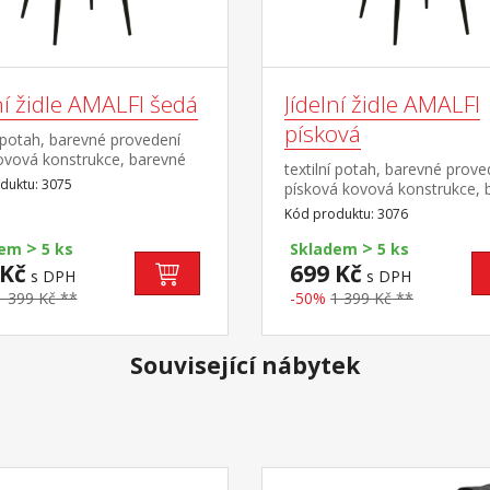
ní židle AMALFI šedá
Jídelní židle AMALFI
písková
í potah, barevné provedení
ovová konstrukce, barevné
textilní potah, barevné prove
ení černá
duktu: 3075
písková kovová konstrukce, 
provedení černá
Kód produktu: 3076
>
>
dem
5 ks
Skladem
5 ks
 Kč
699 Kč
s DPH
s DPH
1 399 Kč **
-50%
1 399 Kč **
Související nábytek