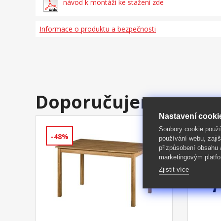
návod k montáži ke stažení zde
Informace o produktu a bezpečnosti
Doporučujeme
Nastavení cooki
Soubory cookie použ
-48%
-50%
používání webu, zajiš
přizpůsobení obsahu
marketingovým platfo
Zjistit více