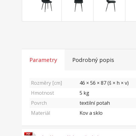
Parametry
Podrobný popis
Rozměry [cm]
46 × 56 × 87 (š × h × v)
Hmotnost
5
kg
Povrch
textilní potah
Materiál
Kov a sklo