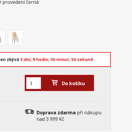
é provedení černá
cen zbývá
5 dní,
9 hodin,
36 minut,
55 sekund
Do košíku
Doprava zdarma
při nákupu
nad 3 999 Kč