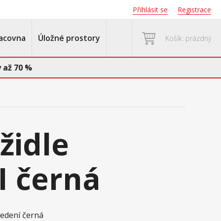
Přihlásit se
Registrace
acovna
Úložné prostory
Košík: prázdný
 až 70 %
 židle
 černá
vedení černá