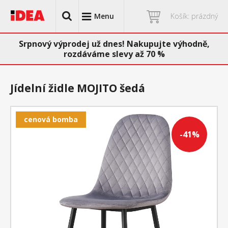
Menu
Košík: prázdný
Srpnový výprodej už dnes! Nakupujte výhodně,
rozdáváme slevy až 70 %
Jídelní židle MOJITO šedá
cenová bomba
-41%