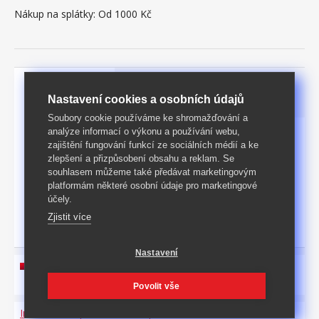
Nákup na splátky:
Od 1000 Kč
Parametry
Podrobný popis
Nastavení cookies a osobních údajů
Soubory cookie používáme ke shromažďování a
analýze informací o výkonu a používání webu,
Rozměry [cm]
44 × 50 × 89 (š × h × v)
zajištění fungování funkcí ze sociálních médií a ke
zlepšení a přizpůsobení obsahu a reklam. Se
Hmotnost
5
kg
souhlasem můžeme také předávat marketingovým
platformám některé osobní údaje pro marketingové
Povrch
textilní potah
účely.
Materiál
Kov a sklo
Zjistit více
Nastavení
návod k montáži ke stažení zde
Povolit vše
Informace o produktu a bezpečnosti