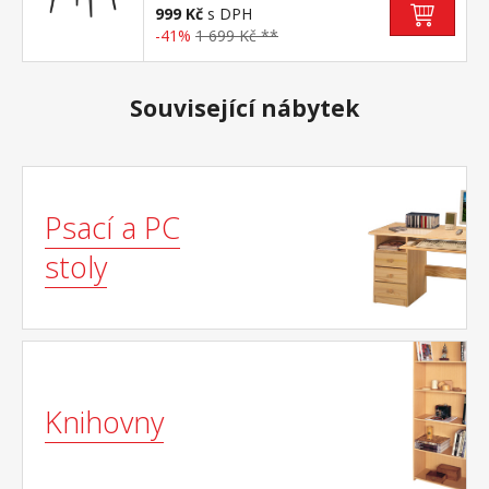
999 Kč
s DPH
-41%
1 699 Kč **
Související nábytek
Psací a PC
stoly
Knihovny