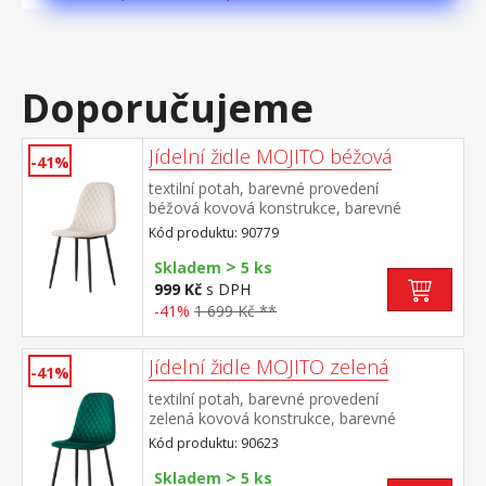
Doporučujeme
Jídelní židle MOJITO béžová
-41%
textilní potah, barevné provedení
béžová kovová konstrukce, barevné
provedení černá výška sedu 48
Kód produktu: 90779
cm doporučená nosnost do 120 kg
>
Skladem
5 ks
999 Kč
s DPH
-41%
1 699 Kč **
Jídelní židle MOJITO zelená
-41%
textilní potah, barevné provedení
zelená kovová konstrukce, barevné
provedení černá výška sedu 48
Kód produktu: 90623
cm doporučená nosnost do 120 kg
>
Skladem
5 ks