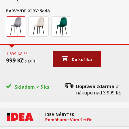
BARVY/DEKORY:
šedá
1 699 Kč **
999 Kč
Do košíku
s DPH
>
Doprava zdarma
při
Skladem
5 ks
nákupu nad 3 999 Kč
IDEA NÁBYTEK
Pomáháme Vám šetřit