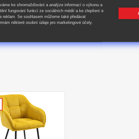
íváme ke shromažďování a analýze informací o výkonu a
tění fungování funkcí ze sociálních médií a ke zlepšení a
 a reklam. Se souhlasem můžeme také předávat
rmám některé osobní údaje pro marketingové účely.