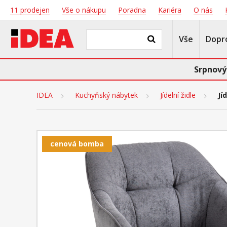
11 prodejen
Vše o nákupu
Poradna
Kariéra
O nás
Vše
Dopr
Srpnový
IDEA
Kuchyňský nábytek
Jídelní židle
Jí
cenová bomba