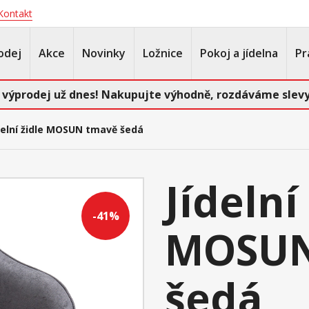
Kontakt
odej
Akce
Novinky
Ložnice
Pokoj a jídelna
Pr
 výprodej už dnes! Nakupujte výhodně, rozdáváme slevy
delní židle MOSUN tmavě šedá
Jídelní
-41%
MOSUN
šedá