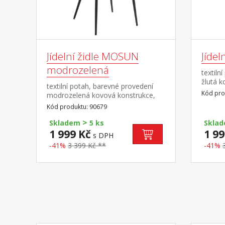
Jídelní židle MOSUN
Jídel
modrozelená
textiln
žlutá k
textilní potah, barevné provedení
proved
Kód pro
modrozelená kovová konstrukce,
cm dop
barevné provedení černá výška sedu
Kód produktu: 90679
48 cm doporučená nosnost do 120
>
kg
Skladem
5 ks
Skla
1 999 Kč
1 99
s DPH
-41%
3 399 Kč **
-41%