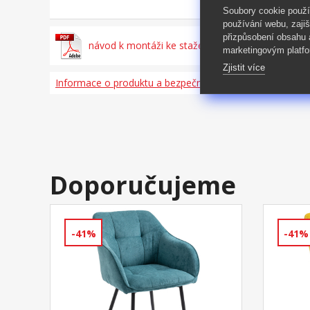
Soubory cookie použ
používání webu, zajiš
přizpůsobení obsahu
návod k montáži ke stažení zde
marketingovým platfo
Zjistit více
Informace o produktu a bezpečnosti
Doporučujeme
-41%
-41%