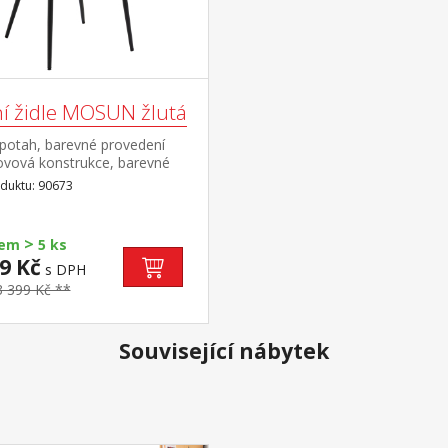
ní židle MOSUN žlutá
í potah, barevné provedení
ovová konstrukce, barevné
ení černá výška sedu 48
duktu: 90673
oručená nosnost do 120 kg
>
dem
5 ks
9 Kč
s DPH
3 399 Kč **
Související nábytek