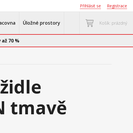
Přihlásit se
Registrace
acovna
Úložné prostory
Košík: prázdný
 až 70 %
 židle
 tmavě