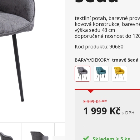
textilní potah, barevné pr
kovová konstrukce, barevn
výška sedu 48 cm
doporučená nosnost do 12
Kód produktu: 90680
BARVY/DEKORY:
tmavě šedá
3 399 Kč **
1 999 Kč
s DPH
>
Skladem
5 ks