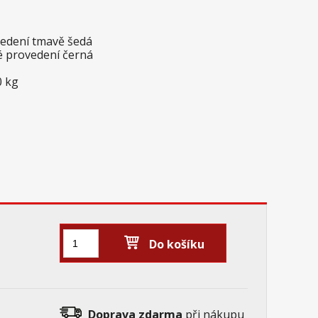
ovedení tmavě šedá
é provedení černá
0 kg
Do košíku
Doprava zdarma
při nákupu