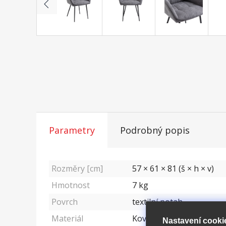
Parametry
Podrobný popis
Rozměry [cm]
57 × 61 × 81 (š × h × v)
Hmotnost
7
kg
Povrch
textilní potah
Materiál
Kov a sklo
Nastavení cooki