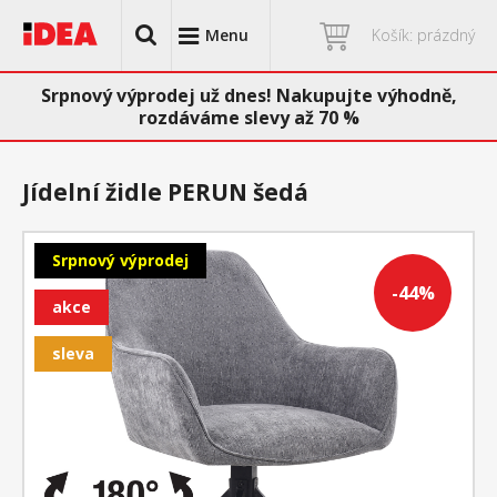
Menu
Košík: prázdný
Srpnový výprodej už dnes! Nakupujte výhodně,
rozdáváme slevy až 70 %
Jídelní židle PERUN šedá
Srpnový výprodej
-44%
akce
sleva