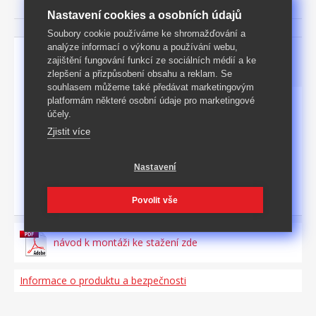
Nastavení cookies a osobních údajů
Soubory cookie používáme ke shromažďování a
analýze informací o výkonu a používání webu,
Parametry
Podrobný popis
zajištění fungování funkcí ze sociálních médií a ke
zlepšení a přizpůsobení obsahu a reklam. Se
souhlasem můžeme také předávat marketingovým
platformám některé osobní údaje pro marketingové
Rozměry [cm]
57 × 60 × 84 (š × h × v)
účely.
Zjistit více
Hmotnost
10
kg
Povrch
textilní potah
Nastavení
Materiál
Kov a sklo
Povolit vše
návod k montáži ke stažení zde
Informace o produktu a bezpečnosti