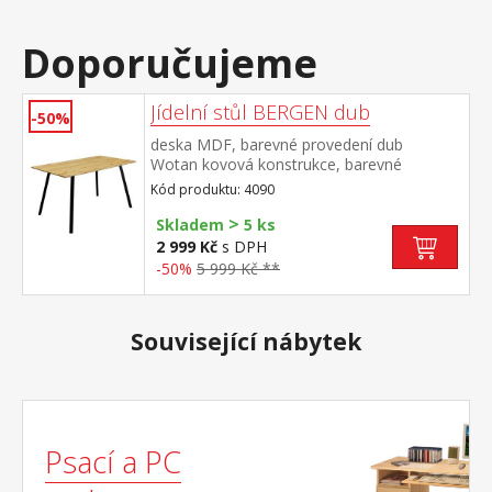
Doporučujeme
Jídelní stůl BERGEN dub
-50%
deska MDF, barevné provedení dub
Wotan kovová konstrukce, barevné
provedení černá
Kód produktu: 4090
>
Skladem
5 ks
2 999 Kč
s DPH
-50%
5 999 Kč **
Související nábytek
Psací a PC