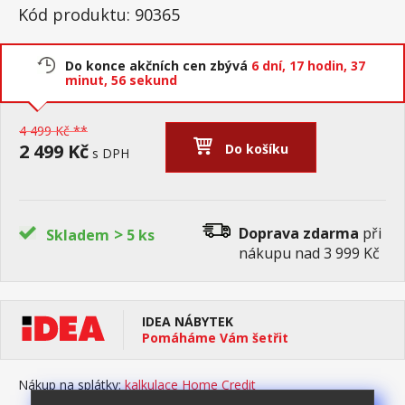
Kód produktu: 90365
Do konce akčních cen zbývá
6 dní,
17 hodin,
37
minut,
56 sekund
4 499 Kč **
2 499 Kč
Do košíku
s DPH
>
Doprava zdarma
při
Skladem
5 ks
nákupu nad 3 999 Kč
IDEA NÁBYTEK
Pomáháme Vám šetřit
Nákup na splátky:
kalkulace Home Credit