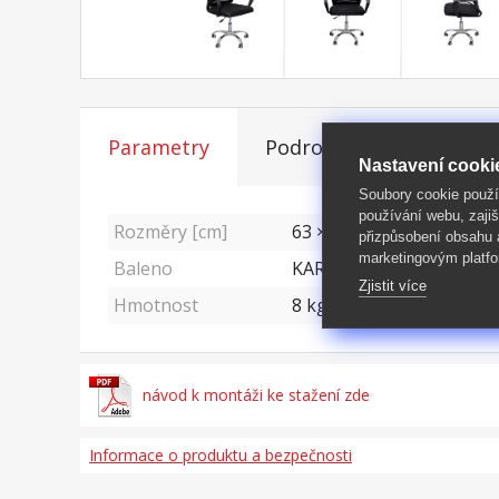
Parametry
Podrobný popis
Nastavení cooki
Soubory cookie použ
používání webu, zajiš
Rozměry [cm]
63 × 57 × 96 (š × h × v)
přizpůsobení obsahu
marketingovým platfo
Baleno
KARTON: 1 ks (rozměry, š
Zjistit více
Hmotnost
8
kg
návod k montáži ke stažení zde
Informace o produktu a bezpečnosti