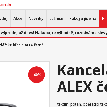
Kontakt
odej
Akce
Novinky
Ložnice
Pokoj a jídelna
Pr
 výprodej už dnes! Nakupujte výhodně, rozdáváme slevy
lářské křeslo ALEX černé
Kancel
-40%
ALEX č
textilní potah, opěradlo text