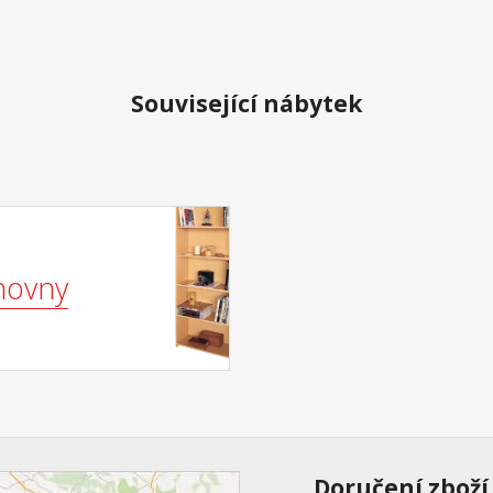
Související nábytek
hovny
Doručení zboží