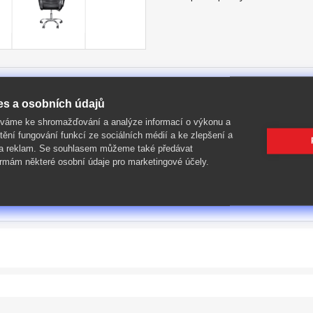
es a osobních údajů
íváme ke shromažďování a analýze informací o výkonu a
tění fungování funkcí ze sociálních médií a ke zlepšení a
 a reklam. Se souhlasem můžeme také předávat
rmám některé osobní údaje pro marketingové účely.
/v/d: 57 × 25 × 58 cm)