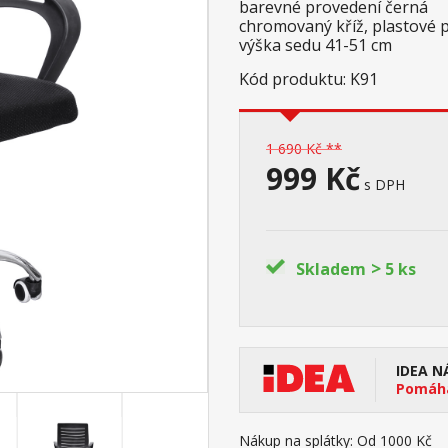
barevné provedení černá
chromovaný kříž, plastové
výška sedu 41-51 cm
Kód produktu: K91
1 690 Kč **
999 Kč
s DPH
>
Skladem
5 ks
IDEA N
Pomáhá
Nákup na splátky:
Od 1000 Kč