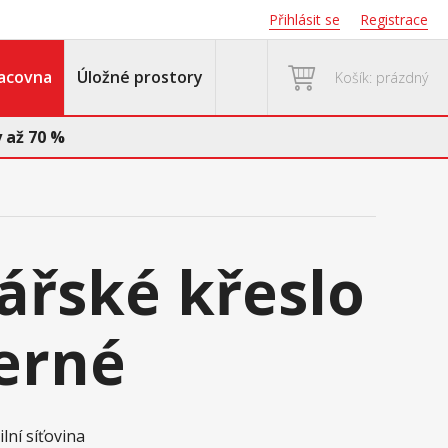
Přihlásit se
Registrace
acovna
Úložné prostory
Košík: prázdný
 až 70 %
ářské křeslo
erné
ilní síťovina