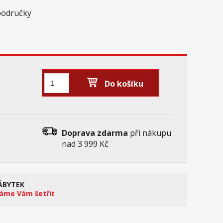
 područky
Do košíku
Doprava zdarma
při nákupu
nad 3 999 Kč
ÁBYTEK
me Vám šetřit