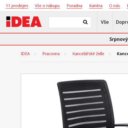
11 prodejen
Vše o nákupu
Poradna
Kariéra
O nás
Vše
Dopr
Srpnový
IDEA
Pracovna
Kancelářské židle
Kance