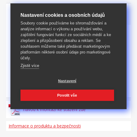
Parametry
Podrobný popis
Nastavení cookies a osobních údajů
Soubory cookie používáme ke shromažďování a
analýze informací o výkonu a používání webu,
zajištění fungování funkcí ze sociálních médií a ke
Rozměry [cm]
32 × 33 × 84 (š × h × v)
zlepšení a přizpůsobení obsahu a reklam. Se
souhlasem můžeme také předávat marketingovým
KARTON: 1 ks (rozměry,
Baleno
platformám některé osobní údaje pro marketingové
š/v/d: 34 × 8 × 98 cm)
účely.
Hmotnost
14
kg
Zjistit více
Materiál
Lamino a ostatní
Nastavení
Povrch
bílá
Povolit vše
návod k montáži ke stažení zde
Informace o produktu a bezpečnosti