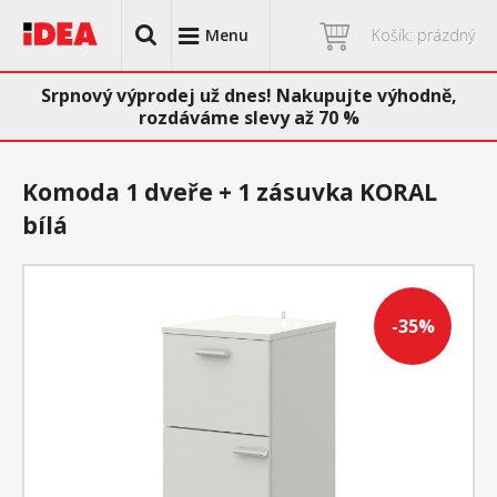
Menu
Košík: prázdný
Srpnový výprodej už dnes! Nakupujte výhodně,
rozdáváme slevy až 70 %
Komoda 1 dveře + 1 zásuvka KORAL
bílá
-35%