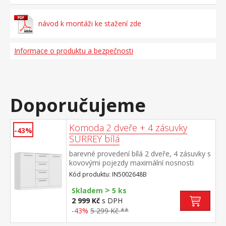
návod k montáži ke stažení zde
Informace o produktu a bezpečnosti
Doporučujeme
Komoda 2 dveře + 4 zásuvky
-43%
SURREY bílá
barevné provedení bílá 2 dveře, 4 zásuvky s
kovovými pojezdy maximální nosnosti
uvedeny v návodu k montáži
Kód produktu: IN5002648B
>
Skladem
5 ks
2 999 Kč
s DPH
-43%
5 299 Kč **