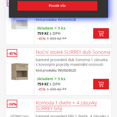
Noční stolek SURREY bílý
-45%
Povolit vše
barevné provedení bílá 1 zásuvka s
kovovými pojezdy maximální nosnosti
uvedeny v návodu k montáži
Kód produktu: IN5002652B
>
Skladem
5 ks
759 Kč
s DPH
-45%
1 399 Kč **
Noční stolek SURREY dub Sonoma
-45%
barevné provedení dub Sonoma 1 zásuvka
s kovovými pojezdy maximální nosnosti
uvedeny v návodu k montáži
Kód produktu: IN5002652D
>
Skladem
5 ks
759 Kč
s DPH
-45%
1 399 Kč **
Komoda 1 dveře + 4 zásuvky
-36%
SURREY bílá
barevné provedení bílá 1 dveře, 4 zásuvky s