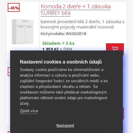
Komoda 2 dveře + 1 zásuvka
-45%
SURREY bílá
barevné provedení bílá 2 dveře, 1 zásuvka s
kovovými pojezdy maximální nosnosti
uvedeny v návodu k montáži
Kód produktu: IN5002651B
>
Skladem
5 ks
1 959 Kč
s DPH
-45%
3 599 Kč **
Nastavení cookies a osobních údajů
Komoda 2 dveře + 1 zásuvka
Soubory cookie používáme ke shromažďování a
-36%
analýze informací o výkonu a používání webu,
SURREY dub Sonoma
zajištění fungování funkcí ze sociálních médií a ke
barevné provedení dub Sonoma 2 dveře, 1
zlepšení a přizpůsobení obsahu a reklam. Se
zásuvka s kovovými pojezdy maximální
souhlasem můžeme také předávat marketingovým
nosnosti uvedeny v návodu k montáži
Kód produktu: IN5002651D
platformám některé osobní údaje pro marketingové
účely.
>
Skladem
5 ks
Zjistit více
1 959 Kč
s DPH
-36%
3 090 Kč **
Nastavení