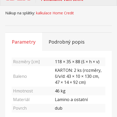
Nákup na splátky:
kalkulace Home Credit
Parametry
Podrobný popis
Rozměry [cm]
118 × 35 × 88 (š × h × v)
KARTON: 2 ks (rozměry,
Baleno
š/v/d: 43 × 10 × 130 cm,
47 × 14 × 92 cm)
Hmotnost
46
kg
Materiál
Lamino a ostatní
Povrch
dub