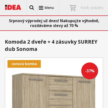
Menu
Košík: prázdný
Srpnový výprodej už dnes! Nakupujte výhodně,
rozdáváme slevy až 70 %
Komoda 2 dveře + 4 zásuvky SURREY
dub Sonoma
cenová bomba
-37%