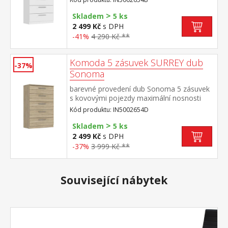
>
Skladem
5 ks
2 499 Kč
s DPH
-41%
4 290 Kč **
Komoda 5 zásuvek SURREY dub
-37%
Sonoma
barevné provedení dub Sonoma 5 zásuvek
s kovovými pojezdy maximální nosnosti
uvedeny v návodu k montáži
Kód produktu: IN5002654D
>
Skladem
5 ks
2 499 Kč
s DPH
-37%
3 999 Kč **
Související nábytek