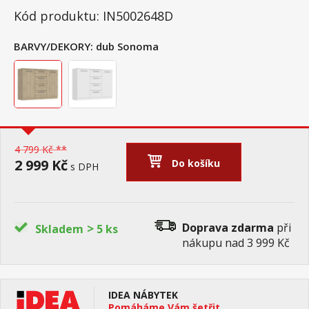
Kód produktu: IN5002648D
BARVY/DEKORY:
dub Sonoma
4 799 Kč **
2 999 Kč
Do košíku
s DPH
>
Doprava zdarma
při
Skladem
5 ks
nákupu nad 3 999 Kč
IDEA NÁBYTEK
Pomáháme Vám šetřit