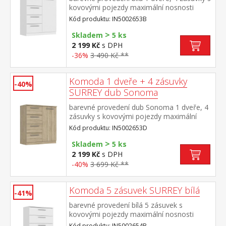
kovovými pojezdy maximální nosnosti
uvedeny v návodu k montáži
Kód produktu: IN5002653B
>
Skladem
5 ks
2 199 Kč
s DPH
-36%
3 490 Kč **
Komoda 1 dveře + 4 zásuvky
-40%
SURREY dub Sonoma
barevné provedení dub Sonoma 1 dveře, 4
zásuvky s kovovými pojezdy maximální
nosnosti uvedeny v návodu k montáži
Kód produktu: IN5002653D
>
Skladem
5 ks
2 199 Kč
s DPH
-40%
3 699 Kč **
Komoda 5 zásuvek SURREY bílá
-41%
barevné provedení bílá 5 zásuvek s
kovovými pojezdy maximální nosnosti
uvedeny v návodu k montáži
Kód produktu: IN5002654B