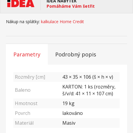
IDEA NÁBYTEK
Pomáháme Vám šetřit
Nákup na splátky:
kalkulace Home Credit
Parametry
Podrobný popis
Rozměry [cm]
43 × 35 × 106 (š × h × v)
KARTON: 1 ks (rozměry,
Baleno
š/v/d: 41 × 11 × 107 cm)
Hmotnost
19
kg
Povrch
lakováno
Materiál
Masiv