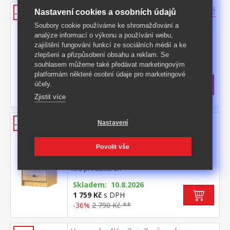
Komoda 1K - 2 zásuvky lak, kovové
Nastavení cookies a osobních údajů
-41%
úchytky
Soubory cookie používáme ke shromažďování a
analýze informací o výkonu a používání webu,
materiál masiv borovice, lakované
zajištění fungování funkcí ze sociálních médií a ke
provedení kovové úchytky v barevném
provedení černěná mosaz 2 zásuvky s
zlepšení a přizpůsobení obsahu a reklam. Se
Kód produktu: 1K
kovovými pojezdy, hloubka zásuvky 27,5
souhlasem můžeme také předávat marketingovým
>
cm
Skladem
5 ks
platformám některé osobní údaje pro marketingové
989 Kč
s DPH
účely.
-41%
1 690 Kč **
Zjistit více
Komoda 2K - 3 zásuvky, kovové
Nastavení
-36%
úchytky
materiál masiv borovice, lakované
Povolit vše
provedení kovové úchytky v barevném
provedení černěná mosaz 3 zásuvky s
Kód produktu: 2K
kovovými pojezdy, hloubka zásuvky 27,5
cm
Skladem: 10.8.2026
1 759 Kč
s DPH
-36%
2 790 Kč **