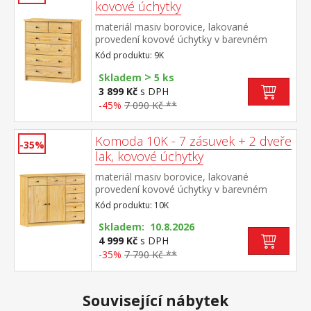
kovové úchytky
materiál masiv borovice, lakované
provedení kovové úchytky v barevném
provedení černěná mosaz 2 úzké a 4 široké
Kód produktu: 9K
zásuvky s kovovými pojezdy
>
Skladem
5 ks
3 899 Kč
s DPH
-45%
7 090 Kč **
Komoda 10K - 7 zásuvek + 2 dveře
-35%
lak, kovové úchytky
materiál masiv borovice, lakované
provedení kovové úchytky v barevném
provedení černěná mosaz 7 zásuvek s
Kód produktu: 10K
kovovými pojezdy 2 dvířka, 1 variabilní
police
Skladem: 10.8.2026
4 999 Kč
s DPH
-35%
7 790 Kč **
Související nábytek