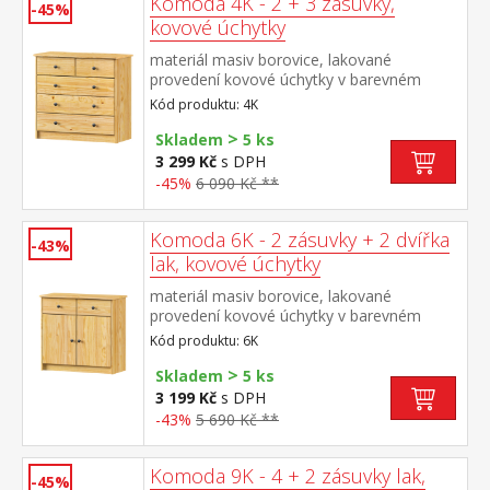
Komoda 4K - 2 + 3 zásuvky,
-45%
kovové úchytky
materiál masiv borovice, lakované
provedení kovové úchytky v barevném
provedení černěná mosaz 2 úzké a 3 široké
Kód produktu: 4K
zásuvky s kovovými pojezdy, hloubka
>
zásuvky 27,5 cm
Skladem
5 ks
3 299 Kč
s DPH
-45%
6 090 Kč **
Komoda 6K - 2 zásuvky + 2 dvířka
-43%
lak, kovové úchytky
materiál masiv borovice, lakované
provedení kovové úchytky v barevném
provedení černěná mosaz 2 zásuvky s
Kód produktu: 6K
kovovými pojezdy, skřínka s dvířky a
>
variabilní policí hloubka zásuvky 27,5 cm
Skladem
5 ks
3 199 Kč
s DPH
-43%
5 690 Kč **
Komoda 9K - 4 + 2 zásuvky lak,
-45%