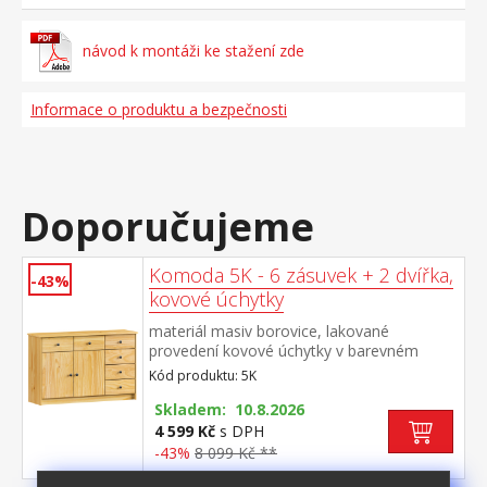
návod k montáži ke stažení zde
Informace o produktu a bezpečnosti
Doporučujeme
Komoda 5K - 6 zásuvek + 2 dvířka,
-43%
kovové úchytky
materiál masiv borovice, lakované
provedení kovové úchytky v barevném
provedení černěná mosaz 6 zásuvek s
Kód produktu: 5K
kovovými pojezdy, skřínka s dvířky a
variabilní policí hloubka zásuvky 27,5 cm
Skladem: 10.8.2026
4 599 Kč
s DPH
-43%
8 099 Kč **