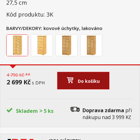
27,5 cm
Kód produktu: 3K
BARVY/DEKORY:
kovové úchytky, lakováno
4 790 Kč **
2 699 Kč
Do košíku
s DPH
>
Doprava zdarma
při
Skladem
5 ks
nákupu nad 3 999 Kč