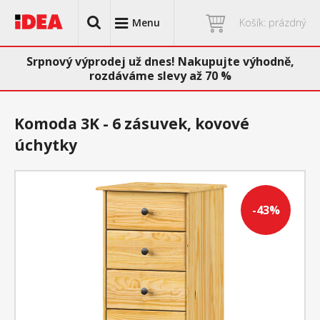
Menu
Košík: prázdný
Srpnový výprodej už dnes! Nakupujte výhodně,
rozdáváme slevy až 70 %
Komoda 3K - 6 zásuvek, kovové
úchytky
-43%