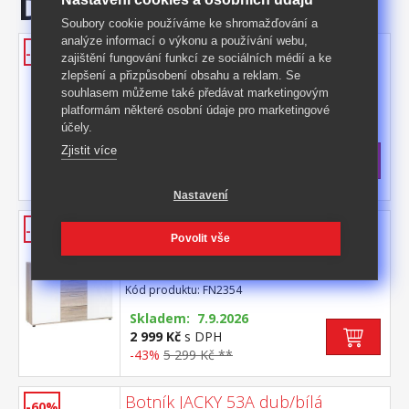
Doporučujeme
Soubory cookie používáme ke shromažďování a
analýze informací o výkonu a používání webu,
Komoda JACKY 1 dub/bílá
-42%
zajištění fungování funkcí ze sociálních médií a ke
barevné provedení dub Sonoma / bílá 1
zlepšení a přizpůsobení obsahu a reklam. Se
zásuvka s kovovými pojezdy malá a velká
souhlasem můžeme také předávat marketingovým
dvířka, 2 variabilní police
platformám některé osobní údaje pro marketingové
Kód produktu: FN2351
účely.
>
Skladem
5 ks
Zjistit více
1 999 Kč
s DPH
-42%
3 490 Kč **
Nastavení
Komoda JACKY 2 dub/bílá
-43%
Povolit vše
barevné provedení dub Sonoma / bílá 4
zásuvky s kovovými pojezdy 2 dvířka, 2
variabilní police
Kód produktu: FN2354
Skladem: 7.9.2026
2 999 Kč
s DPH
-43%
5 299 Kč **
Botník JACKY 53A dub/bílá
-60%