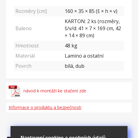
Rozměry [cm]
160 × 35 × 85 (š × h × v)
KARTON: 2 ks (rozměry,
Baleno
š/v/d: 41 × 7 × 169 cm, 42
× 14 × 89 cm)
Hmotnost
48
kg
Materiál
Lamino a ostatní
Povrch
bílá, dub
návod k montáži ke stažení zde
Informace o produktu a bezpečnosti
Nastavení cookies a osobních údajů