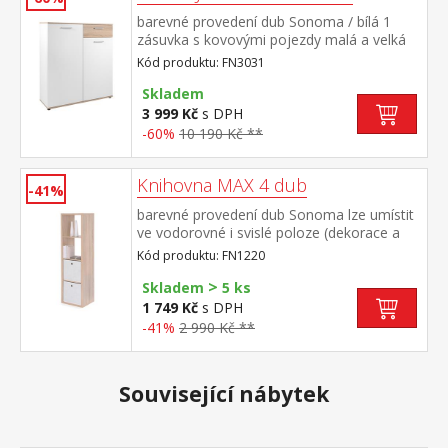
barevné provedení dub Sonoma / bílá 1
zásuvka s kovovými pojezdy malá a velká
dvířka, 7 variabilních polic
Kód produktu: FN3031
Skladem
3 999 Kč
s DPH
-60%
10 190 Kč **
Knihovna MAX 4 dub
-41%
barevné provedení dub Sonoma lze umístit
ve vodorovné i svislé poloze (dekorace a
skládací úložné boxy nejsou v ceně)
Kód produktu: FN1220
>
Skladem
5 ks
1 749 Kč
s DPH
-41%
2 990 Kč **
Související nábytek