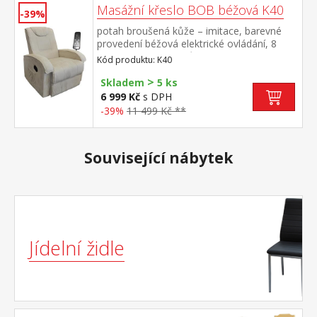
Masážní křeslo BOB béžová K40
-39%
potah broušená kůže – imitace, barevné
provedení béžová elektrické ovládání, 8
masážních programů, 2 stupně intenzity
Kód produktu: K40
nastavení oblasti masáže (zádová nebo
>
bederní) automatické vypnutí po 15 nebo
Skladem
5 ks
30 minutách rozměr sedáku (š/h) 53 × 54
6 999 Kč
s DPH
cm, výška sedu 46 cm výška opěradla 63
-39%
11 499 Kč **
cm, výška područek 58 cm
Související nábytek
Jídelní židle