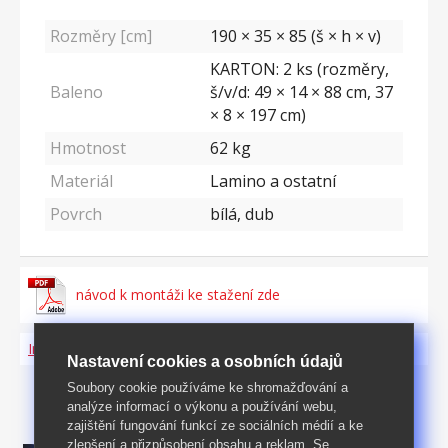
Rozměry [cm]
190 × 35 × 85 (š × h × v)
KARTON: 2 ks (rozměry,
Baleno
š/v/d: 49 × 14 × 88 cm, 37
× 8 × 197 cm)
Hmotnost
62
kg
Materiál
Lamino a ostatní
Povrch
bílá, dub
návod k montáži ke stažení zde
Informace o produktu a bezpečnosti
Nastavení cookies a osobních údajů
Soubory cookie používáme ke shromažďování a
analýze informací o výkonu a používání webu,
zajištění fungování funkcí ze sociálních médií a ke
zlepšení a přizpůsobení obsahu a reklam. Se