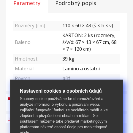
Parametry
Podrobný popis
Rozměry [cm]
110 × 60 × 43 (š × h × v)
KARTON: 2 ks (rozměry,
Baleno
š/v/d: 67 × 13 × 67 cm, 68
× 7 × 120 cm)
Hmotnost
39
kg
Materiál
Lamino a ostatní
Povrch
bílá
Nastavení cookies a osobních údajů
Soubory cookie používáme ke shromažďování a
návod k montáži ke stažení zde
analýze informací o výkonu a používání webu,
zajištění fungování funkcí ze sociálních médií a ke
zlepšení a přizpůsobení obsahu a reklam. Se
Informace o produktu a bezpečnosti
souhlasem můžeme také předávat marketingovým
platformám některé osobní údaje pro marketingové
účely.