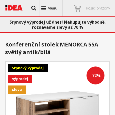
Menu
Košík: prázdný
Srpnový výprodej už dnes! Nakupujte výhodně,
rozdáváme slevy až 70 %
Konferenční stolek MENORCA 55A
světlý antik/bílá
Srpnový výprodej
-72%
výprodej
sleva