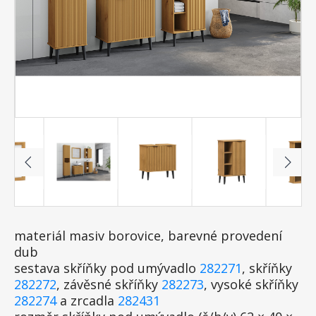
materiál masiv borovice, barevné provedení
dub
sestava skříňky pod umývadlo
282271
, skříňky
282272
, závěsné skříňky
282273
, vysoké skříňky
282274
a zrcadla
282431