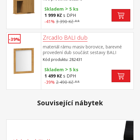
k montáži součást sestavy BALI
>
Skladem
5 ks
1 999 Kč
s DPH
-41%
3 390 Kč **
Zrcadlo BALI dub
-39%
materiál rámu masiv borovice, barevné
provedení dub součást sestavy BALI
Kód produktu: 282431
>
Skladem
5 ks
1 499 Kč
s DPH
-39%
2 490 Kč **
Související nábytek