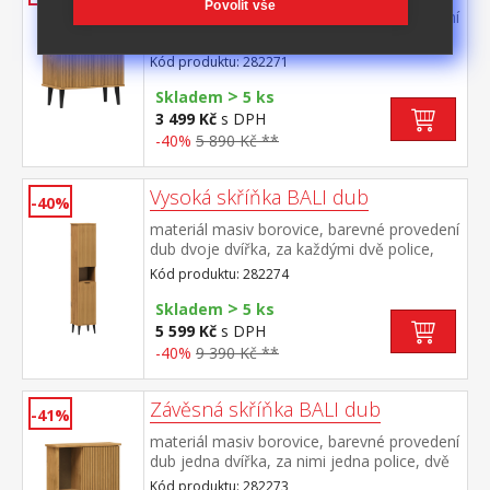
Povolit vše
materiál masiv borovice, barevné provedení
dub dvoje dvířka, jedna police maximální
nosnosti uvedeny v návodu k
Kód produktu: 282271
montáži součást sestavy BALI
>
Skladem
5 ks
3 499 Kč
s DPH
-40%
5 890 Kč **
Vysoká skříňka BALI dub
-40%
materiál masiv borovice, barevné provedení
dub dvoje dvířka, za každými dvě police,
jedna nika možnost montáže na levou
Kód produktu: 282274
nebo pravou stranu maximální nosnosti
>
uvedeny v návodu k montáži součást
Skladem
5 ks
sestavy BALI
5 599 Kč
s DPH
-40%
9 390 Kč **
Závěsná skříňka BALI dub
-41%
materiál masiv borovice, barevné provedení
dub jedna dvířka, za nimi jedna police, dvě
niky maximální nosnosti uvedeny v návodu
Kód produktu: 282273