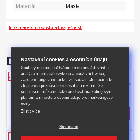
Materiál
Masiv
Informace o produktu a bezpečnosti
Doporučujeme
Nastavení cookies a osobních údajů
Soubory cookie používáme ke shromažďování a
analýze informací o výkonu a používání webu,
Skříňka BALI dub
-40%
zajištění fungování funkcí ze sociálních médií a ke
materiál masiv borovice, barevné provedení
zlepšení a přizpůsobení obsahu a reklam. Se
dub jedna dvířka, za nimi dvě police, tři
souhlasem můžeme také předávat marketingovým
niky maximální nosnosti uvedeny v návodu
Kód produktu: 282272
platformám některé osobní údaje pro marketingové
k montáži součást sestavy BALI
účely.
>
Skladem
5 ks
Zjistit více
3 499 Kč
s DPH
-40%
5 890 Kč **
Nastavení
Skříňka pod umyvadlo BALI dub
-40%