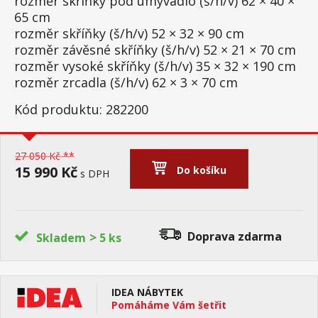
rozměr skříňky pod umývadlo (š/h/v) 62 × 40 ×
65 cm
rozměr skříňky (š/h/v) 52 × 32 × 90 cm
rozměr závěsné skříňky (š/h/v) 52 × 21 × 70 cm
rozměr vysoké skříňky (š/h/v) 35 × 32 × 190 cm
rozměr zrcadla (š/h/v) 62 × 3 × 70 cm
Kód produktu: 282200
27 050 Kč **
15 990 Kč
Do košíku
s DPH
>
Doprava zdarma
Skladem
5 ks
IDEA NÁBYTEK
Pomáháme Vám šetřit