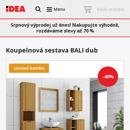
Menu
Košík: prázdný
Srpnový výprodej už dnes! Nakupujte výhodně,
rozdáváme slevy až 70 %
Koupelnová sestava BALI dub
cenová bomba
-40%