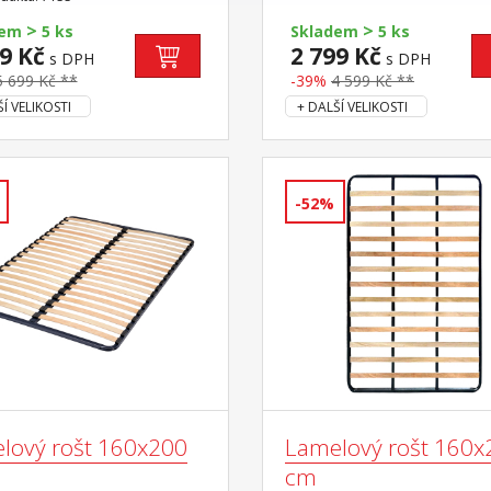
žit laťkový rošt R2
>
>
dem
5 ks
Skladem
5 ks
9 Kč
2 799 Kč
s DPH
s DPH
5 699 Kč **
-39%
4 599 Kč **
Í VELIKOSTI
+ DALŠÍ VELIKOSTI
-52%
lový rošt 160x200
Lamelový rošt 160x
cm