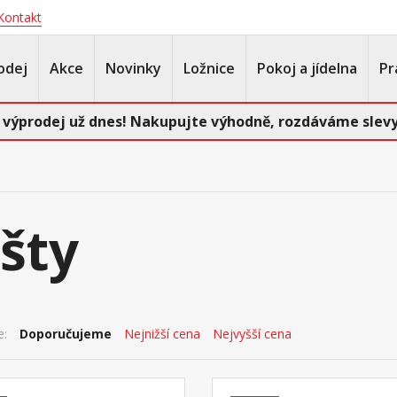
Kontakt
odej
Akce
Novinky
Ložnice
Pokoj a jídelna
Pr
 výprodej už dnes! Nakupujte výhodně, rozdáváme slevy
šty
e:
Doporučujeme
Nejnižší cena
Nejvyšší cena