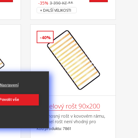
-35%
3 390 Kč **
+ DALŠÍ VELIKOSTI
-40%
Nastavení
Povolit vše
200
Lamelový rošt 90x200
rámu,
samonosný rošt v kovovém rámu,
 pro
14 lamel rošt není vhodný pro
oužit
postele, do kterých má být použit
Kód produktu: 7861
laťkový rošt R1