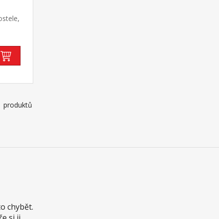
stele,
kový
1 produktů
o chybět.
 si ji