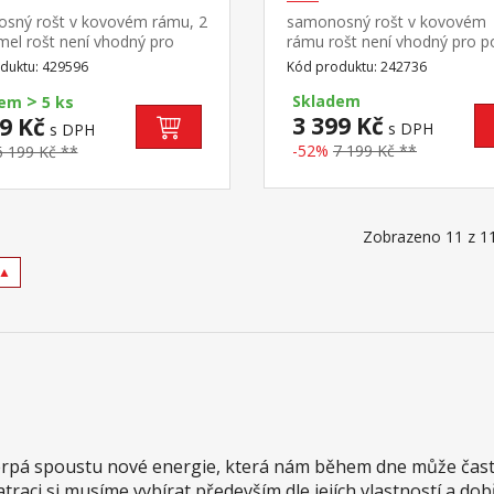
sný rošt v kovovém rámu, 2
samonosný rošt v kovovém
mel rošt není vhodný pro
rámu rošt není vhodný pro po
, do kterých má být použit
do kterých má být použit lať
duktu: 429596
Kód produktu: 242736
 rošt R2
rošt R2
>
Skladem
dem
5 ks
3 399 Kč
9 Kč
s DPH
s DPH
-52%
7 199 Kč **
6 199 Kč **
Zobrazeno 11 z 1
 ▲
načerpá spoustu nové energie, která nám během dne může čast
aci si musíme vybírat především dle jejích vlastností a dobře