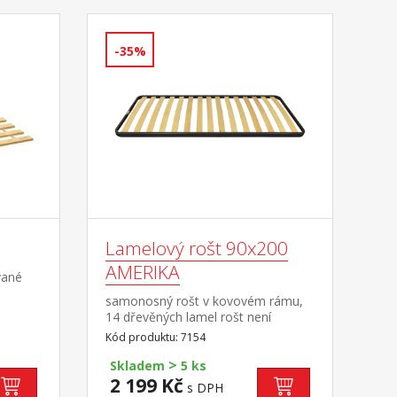
-35%
Lamelový rošt 90x200
AMERIKA
vané
samonosný rošt v kovovém rámu,
14 dřevěných lamel rošt není
vhodný pro postele, do kterých má
Kód produktu: 7154
být použit laťkový rošt R1
>
Skladem
5 ks
2 199 Kč
s DPH