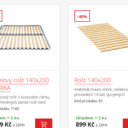
-40%
lový rošt 140x200
Rošt 140x200
RIKA
materiál masiv smrk, nelako
provedení 14 latí spojených
sný rošt v kovovém rámu,
textilním tkalounem
Kód produktu: R3
řevěných lamel rošt není
 pro postele, do kterých má
duktu: 7160
žit laťkový rošt R3
>
>
dem
5 ks
Skladem
5 ks
9 Kč
899 Kč
s DPH
s DPH