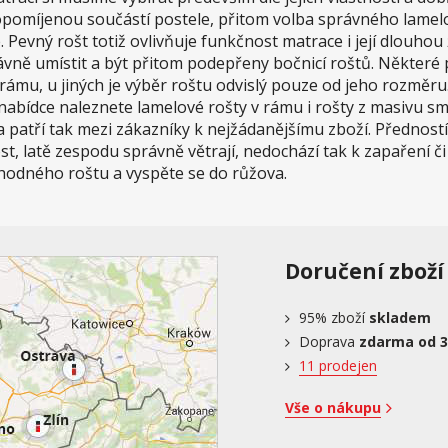
 opomíjenou součástí postele, přitom volba správného lame
 Pevný rošt totiž ovlivňuje funkčnost matrace i její dlouhou 
ávně umístit a být přitom podepřeny bočnicí roštů. Některé 
ámu, u jiných je výběr roštu odvislý pouze od jeho rozměru
nabídce naleznete lamelové rošty v rámu i rošty z masivu sm
 a patří tak mezi zákazníky k nejžádanějšímu zboží. Přednost
t, latě zespodu správně větrají, nedochází tak k zapaření či
vhodného roštu a vyspěte se do růžova.
Doručení zboží
95%
zboží
skladem
Doprava
zdarma od 3
11 prodejen
Vše o nákupu