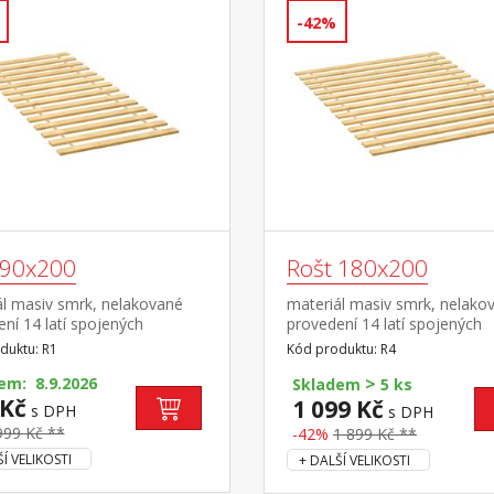
-42%
 90x200
Rošt 180x200
ál masiv smrk, nelakované
materiál masiv smrk, nelako
ní 14 latí spojených
provedení 14 latí spojených
ím tkalounem
textilním tkalounem
duktu: R1
Kód produktu: R4
>
em: 8.9.2026
Skladem
5 ks
 Kč
1 099 Kč
s DPH
s DPH
999 Kč **
-42%
1 899 Kč **
Í VELIKOSTI
+ DALŠÍ VELIKOSTI