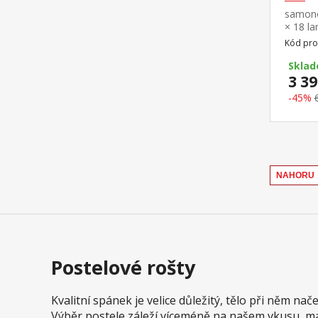
samono
× 18 la
postele
Kód pro
laťkový
Skla
3 39
-45%
NAHORU
Postelové rošty
Kvalitní spánek je velice důležitý, tělo při něm 
Výběr postele záleží víceméně na našem vkusu, matr