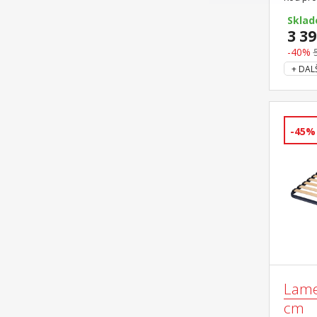
být pou
Skla
3 39
-40%
+ DALŠ
-45%
Lame
cm