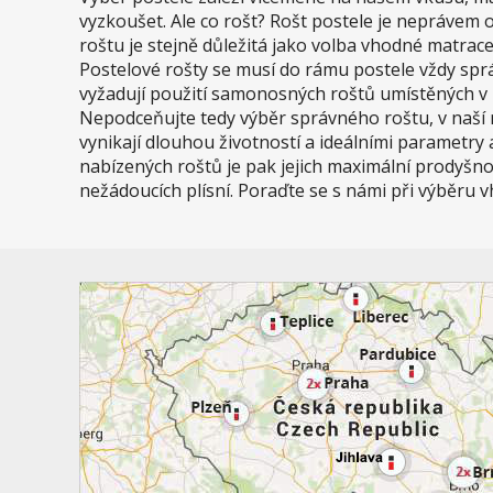
vyzkoušet. Ale co rošt? Rošt postele je neprávem
roštu je stejně důležitá jako volba vhodné matrace.
Postelové rošty se musí do rámu postele vždy spr
vyžadují použití samonosných roštů umístěných v r
Nepodceňujte tedy výběr správného roštu, v naší 
vynikají dlouhou životností a ideálními parametry
nabízených roštů je pak jejich maximální prodyšnos
nežádoucích plísní. Poraďte se s námi při výběru 