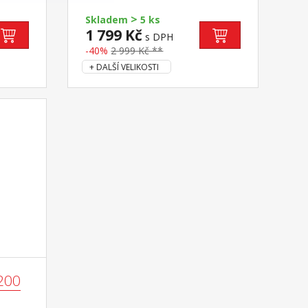
>
Skladem
5 ks
1 799 Kč
s DPH
-40%
2 999 Kč **
+ DALŠÍ VELIKOSTI
200