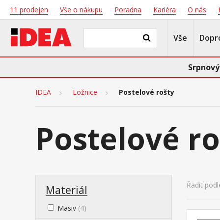
11 prodejen
Vše o nákupu
Poradna
Kariéra
O nás
Vše
Dopr
Srpnový
IDEA
Ložnice
Postelové rošty
Postelové ro
Řadit podl
Materiál
Masiv
(4)