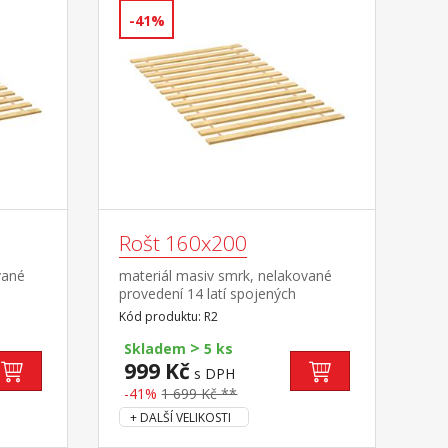
-41%
Rošt 160x200
vané
materiál masiv smrk, nelakované
provedení 14 latí spojených
textilním tkalounem
Kód produktu: R2
>
Skladem
5 ks
999 Kč
s DPH
-41%
1 699 Kč **
+ DALŠÍ VELIKOSTI