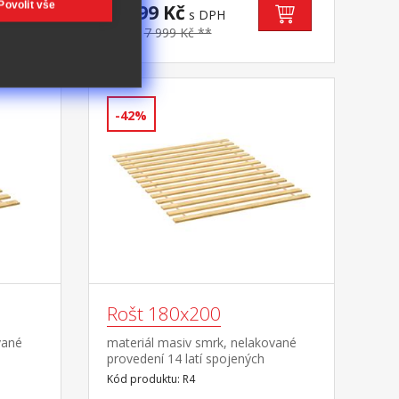
Povolit vše
dkým
4 799 Kč
s DPH
ný a
-40%
7 999 Kč **
o
ená
-42%
Rošt 180x200
vané
materiál masiv smrk, nelakované
provedení 14 latí spojených
textilním tkalounem
Kód produktu: R4