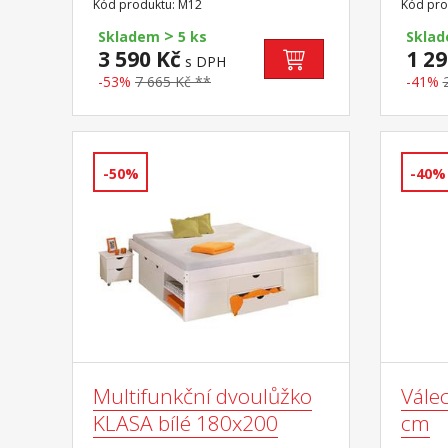
Kód produktu: M12
Kód pro
nosnost do 110 kg
matrac
>
matrac
Skladem
5 ks
Skla
M12, M
3 590 Kč
1 29
s DPH
-53%
7 665 Kč **
-41%
-50%
-40%
Multifunkční dvoulůžko
Vále
KLASA bílé 180x200
cm