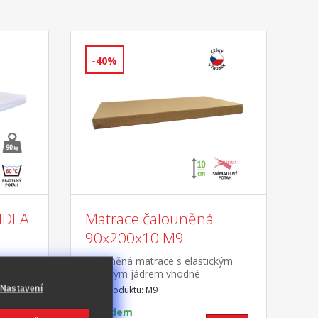
-40%
IDEA
Matrace čalouněná
90x200x10 M9
race,
čalouněná matrace s elastickým
o výšce
pěnovým jádrem vhodné
 strany
příslušenství k posteli 8808, 8809 a
Nastavení
Kód produktu: M9
dalším vhodná kombinace s
čalouněným válcem M10
Skladem