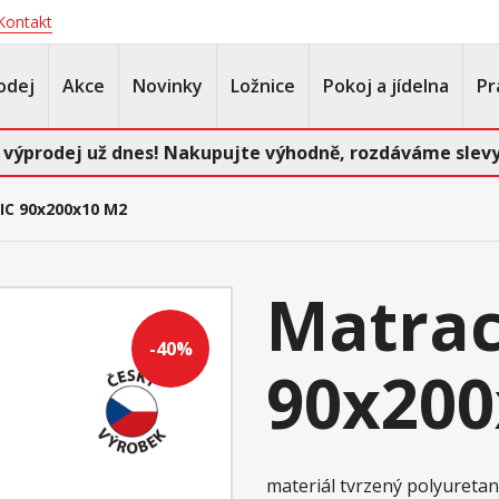
Kontakt
odej
Akce
Novinky
Ložnice
Pokoj a jídelna
Pr
 výprodej už dnes! Nakupujte výhodně, rozdáváme slevy
IC 90x200x10 M2
Matrac
-40%
90x200
materiál tvrzený polyuretan