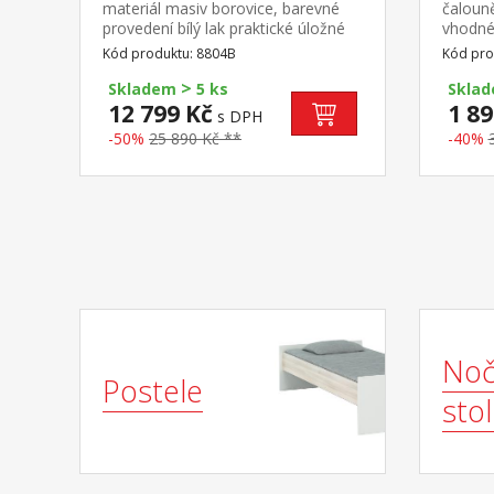
materiál masiv borovice, barevné
čaloun
provedení bílý lak praktické úložné
vhodné 
prostory pod postelí, výška sedu
8809 a
Kód produktu: 8804B
Kód pro
44,5 cm 2 výsuvné noční stolky a
>
rošt (dřevěný laťkový) jsou v ceně,
Skladem
5 ks
Skla
matrace není v ceně doporučený
12 799 Kč
1 89
s DPH
rozměr matrace 180 × 200 cm nebo
-50%
25 890 Kč **
-40%
2 kusy 90 × 200 cmID20900180 till
Noč
Postele
stol