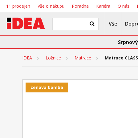
11 prodejen
Vše o nákupu
Poradna
Kariéra
O nás
Vše
Dopr
Srpnový
IDEA
Ložnice
Matrace
Matrace CLASS
cenová bomba