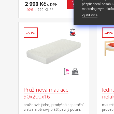
nosnost do 110 kg
rozměr
2 990 Kč
2 89
přizpůsobení obsahu
s DPH
cm vhod
marketingovým platfo
-40%
4 990 Kč **
-48%
pohov
Zjistit více
-53%
-41%
Pružinová matrace
Jedn
90x200x16
nela
pružinové jádro, prodyšná separační
materi
vrstva a pěnový plášť pevný potah,
provede
zimní / letní strana doporučená
sedu 3