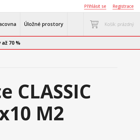
Přihlásit se
Registrace
acovna
Úložné prostory
Košík: prázdný
 až 70 %
e CLASSIC
x10 M2