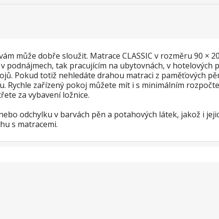
 vám může dobře sloužit. Matrace CLASSIC v rozměru 90 × 2
 podnájmech, tak pracujícím na ubytovnách, v hotelových pok
ojů. Pokud totiž nehledáte drahou matraci z paměťových pě
u. Rychle zařízený pokoj můžete mít i s minimálním rozpočte
řete za vybavení ložnice.
bo odchylku v barvách pěn a potahových látek, jakož i jejich
rhu s matracemi.