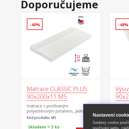
Doporučujeme
-40%
-48%
Matrace CLASSIC PLUS
Výsu
90x200x11 M5
90x20
matrace s prošívaným
materiá
polyesterovým potahem, jádro z
provede
Nastavení cooki
Flexifoam pěny vhodná pro všechny
kolečk
Kód produktu: M5
Kód pro
typy roštů potah snímatelný a
matrac
Soubory cookie použ
>
pratelný do 40 °C doporučená
výška 
Skladem
5 ks
Skla
používání webu, zajiš