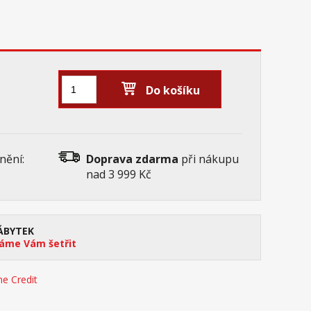
Do košíku
nění:
Doprava zdarma
při nákupu
nad 3 999 Kč
ÁBYTEK
me Vám šetřit
e Credit