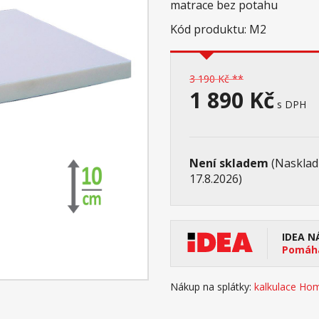
matrace bez potahu
Kód produktu: M2
3 190 Kč **
1 890 Kč
s DPH
Není skladem
(Nasklad
17.8.2026)
IDEA N
Pomáhá
Nákup na splátky:
kalkulace Hom