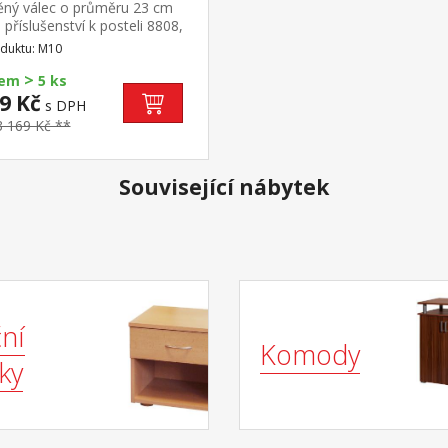
ěný válec o průměru 23 cm
příslušenství k posteli 8808,
 dalším
duktu: M10
>
dem
5 ks
9 Kč
s DPH
3 169 Kč **
Související nábytek
ní
Komody
ky