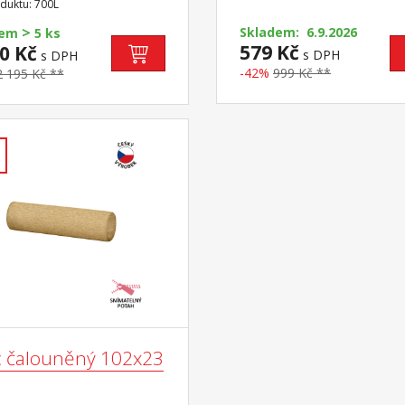
duktu: 700L
e doporučený rozměr
>
e 90 × 200 cm (M2, M5, M9,
Skladem: 6.9.2026
dem
5 ks
24, M26) a rošt R1
579 Kč
0 Kč
s DPH
s DPH
-42%
999 Kč **
2 195 Kč **
c čalouněný 102x23