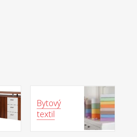
Bytový
textil