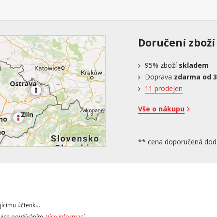
Doručení zboží
95%
zboží
skladem
Doprava
zdarma od 3
11 prodejen
Vše o nákupu
** cena doporučená dod
jícímu účtenku.
ejich používáním.
Více informací