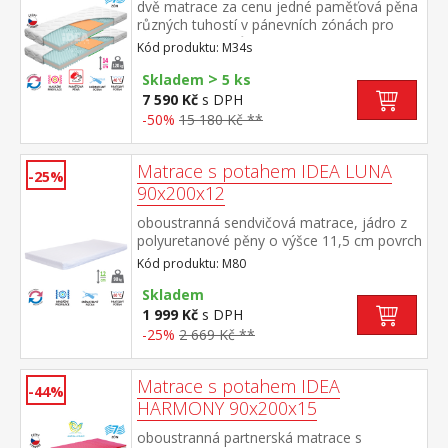
dvě matrace za cenu jedné paměťová pěna
různých tuhostí v pánevních zónách pro
odlehčení kloubům a celému pohybovému
Kód produktu: M34s
aparátu 7zónová anatomická masážní
>
profilace přináší velmi jemnou masáž v
Skladem
5 ks
průběhu spánku matrace s Visco pěnou a
7 590 Kč
s DPH
systémem rozdílné tuhosti stran vhodná
-50%
15 180 Kč **
pro všechny typy roštů potah snímatelný a
pratelný do 40 °C doporučená nosnost do
120 kg
Matrace s potahem IDEA LUNA
-25%
90x200x12
oboustranná sendvičová matrace, jádro z
polyuretanové pěny o výšce 11,5 cm povrch
jádra z jedné strany vyprofilován, z druhé
Kód produktu: M80
strany hladký potah z bílého 100%
polyesteru s příjemným hladkým
Skladem
povrchem potah je snímatelný a pratelný
1 999 Kč
s DPH
do 60 °C vhodná pro všechny typy
-25%
2 669 Kč **
roštů doporučená nosnost do 90 kg
Matrace s potahem IDEA
-44%
HARMONY 90x200x15
oboustranná partnerská matrace s