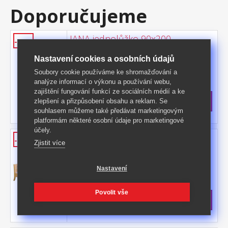
Doporučujeme
JANA jednolůžko 90x200
-45%
materiál masiv borovice, lakované
Nastavení cookies a osobních údajů
provedení výška sedu 36 cm, výška čela 72
cm matrace a rošt nejsou v
Soubory cookie používáme ke shromažďování a
Kód produktu: ID30400225
ceně doporučený rozměr matrace 90 × 200
analýze informací o výkonu a používání webu,
>
cm a rošt R1 vhodný doplněk úložný
Skladem
5 ks
zajištění fungování funkcí ze sociálních médií a ke
prostor 8009 nebo výsuvná postel 8086
2 399 Kč
s DPH
zlepšení a přizpůsobení obsahu a reklam. Se
nebo 8086K
-45%
4 399 Kč **
souhlasem můžeme také předávat marketingovým
platformám některé osobní údaje pro marketingové
účely.
Jednolůžko Linda 90x200
-41%
Zjistit více
materiál masiv borovice, lakované
provedení výška sedu 50 cm, cena bez
Nastavení
roštu a matrace doporučený rozměr
Kód produktu: L2
matrace 90 × 200 cm (M2, M12, M5, M26,
>
M24) a rošt R1 vhodný doplněk úložný
Skladem
5 ks
Povolit vše
prostor 8009
5 199 Kč
s DPH
-41%
8 899 Kč **