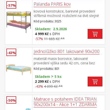
Palanda PARIS kov
-57%
kovová konstrukce, barevné provedení
stříbrná možnost rozložení na dvě stejné
postele, nosnost jedné postele 130 kg cena
Kód produktu: 3025
bez matrací, ale včetně kovových roštů,
doporučený rozměr matrací 90 × 200 cm
Skladem: 2.9.2026
maximální výška matrací 15 cm (M2, M5,
4 999 Kč
s DPH
M9, M24, M34, M41, M62, M63)
-57%
11 665 Kč **
Jednolůžko 801 lakované 90x200
-43%
materiál masiv borovice, lakované
provedení výška sedu 42 cm, cena bez
roštu a matrace doporučený rozměr
Kód produktu: 801
matrace 90 × 200 cm (M2, M5, M9, M12,
>
M24, M26, M41) a rošt R1
Skladem
5 ks
2 299 Kč
s DPH
-43%
4 099 Kč **
Matrace s potahem IDEA TRIAN
-50%
90x200x14 - Akce 1+1 ZDARMA