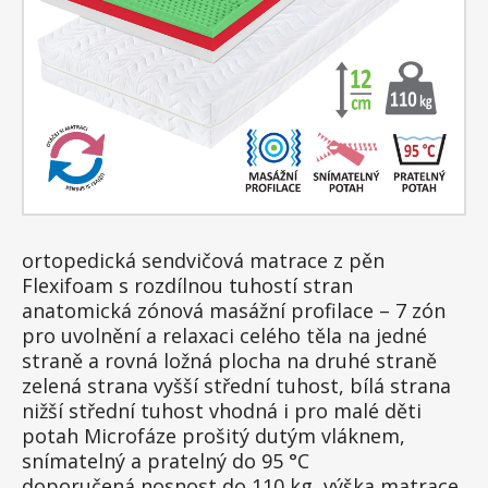
ortopedická sendvičová matrace z pěn
Flexifoam s rozdílnou tuhostí stran
anatomická zónová masážní profilace – 7 zón
pro uvolnění a relaxaci celého těla na jedné
straně a rovná ložná plocha na druhé straně
zelená strana vyšší střední tuhost, bílá strana
nižší střední tuhost vhodná i pro malé děti
potah Microfáze prošitý dutým vláknem,
snímatelný a pratelný do 95 °C
doporučená nosnost do 110 kg, výška matrace