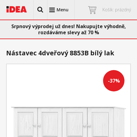
Menu
Košík: prázdný
Srpnový výprodej už dnes! Nakupujte výhodně,
rozdáváme slevy až 70 %
Nástavec 4dveřový 8853B bílý lak
-37%