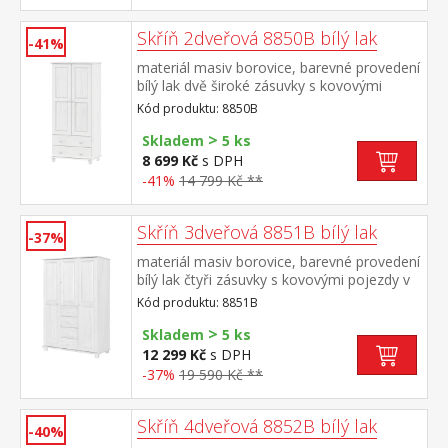
Skříň 2dveřová 8850B bílý lak
-41%
materiál masiv borovice, barevné provedení
bílý lak dvě široké zásuvky s kovovými
pojezdy v horní části šatní tyč a 3
Kód produktu: 8850B
police doporučený nástavec 8861B
>
Skladem
5 ks
8 699 Kč
s DPH
-41%
14 799 Kč **
Skříň 3dveřová 8851B bílý lak
-37%
materiál masiv borovice, barevné provedení
bílý lak čtyři zásuvky s kovovými pojezdy v
levé části dvě šatní tyče, ve střední části 1
Kód produktu: 8851B
police a v pravé části 3 police doporučený
>
nástavec 8864B
Skladem
5 ks
12 299 Kč
s DPH
-37%
19 590 Kč **
Skříň 4dveřová 8852B bílý lak
-40%