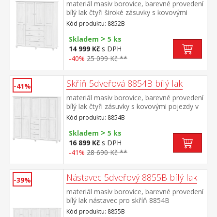
materiál masiv borovice, barevné provedení
bílý lak čtyři široké zásuvky s kovovými
pojezdy v levé části dvě šatní tyče, ve
Kód produktu: 8852B
střední části 1 police a v pravé části 3
>
police doporučený nástavec 8853B
Skladem
5 ks
14 999 Kč
s DPH
-40%
25 099 Kč **
Skříň 5dveřová 8854B bílý lak
-41%
materiál masiv borovice, barevné provedení
bílý lak čtyři zásuvky s kovovými pojezdy v
levé části dvě šatní tyče, ve střední části 1
Kód produktu: 8854B
police a v pravé části 3 police doporučený
>
nástavec 8855B
Skladem
5 ks
16 899 Kč
s DPH
-41%
28 690 Kč **
Nástavec 5dveřový 8855B bílý lak
-39%
materiál masiv borovice, barevné provedení
bílý lak nástavec pro skříň 8854B
Kód produktu: 8855B