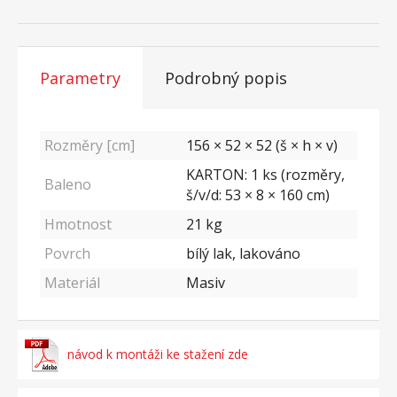
Parametry
Podrobný popis
Rozměry [cm]
156 × 52 × 52 (š × h × v)
KARTON: 1 ks (rozměry,
Baleno
š/v/d: 53 × 8 × 160 cm)
Hmotnost
21
kg
Povrch
bílý lak, lakováno
Materiál
Masiv
návod k montáži ke stažení zde