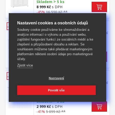
>
Skladem
5 ks
8 999 Kč
s DPH
-45%
16 590 Kč **
Nastavení cookies a osobních údajů
Nástavec 3dveřový 8864B bílý lak
-41%
Soubory cookie používáme ke shromažďování a
materiál masiv borovice, barevné provedení
analýze informací o výkonu a používání webu,
bílý lak nástavec pro skříň 8863B nebo
zajištění fungování funkcí ze sociálních médií a ke
8851B
Kód produktu: 8864B
zlepšení a přizpůsobení obsahu a reklam. Se
souhlasem můžeme také předávat marketingovým
>
Skladem
5 ks
platformám některé osobní údaje pro marketingové
4 299 Kč
s DPH
účely.
-41%
7 399 Kč **
Zjistit více
Nástavec 2dveřový 8861B bílý lak
-41%
Nastavení
materiál masiv borovice, barevné provedení
bílý lak nástavec pro skříň 8860B nebo
Povolit vše
8850B
Kód produktu: 8861B
>
Skladem
5 ks
2 999 Kč
s DPH
-41%
5 099 Kč **