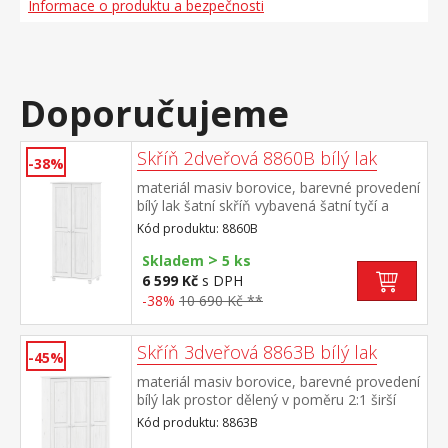
Informace o produktu a bezpečnosti
Doporučujeme
Skříň 2dveřová 8860B bílý lak
-38%
materiál masiv borovice, barevné provedení
bílý lak šatní skříň vybavená šatní tyčí a
policí doporučený nástavec 8861B
Kód produktu: 8860B
>
Skladem
5 ks
6 599 Kč
s DPH
-38%
10 690 Kč **
Skříň 3dveřová 8863B bílý lak
-45%
materiál masiv borovice, barevné provedení
bílý lak prostor dělený v poměru 2:1 širší
část šatní tyč a police, užší část 3 variabilní
Kód produktu: 8863B
police doporučený nástavec 8864B