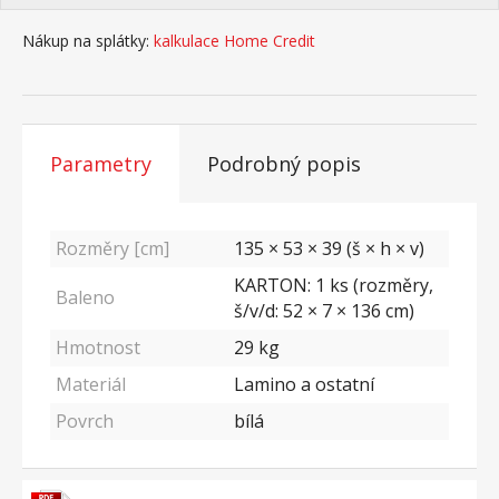
Nákup na splátky:
kalkulace Home Credit
Parametry
Podrobný popis
Rozměry [cm]
135 × 53 × 39 (š × h × v)
KARTON: 1 ks (rozměry,
Baleno
š/v/d: 52 × 7 × 136 cm)
Hmotnost
29
kg
Materiál
Lamino a ostatní
Povrch
bílá