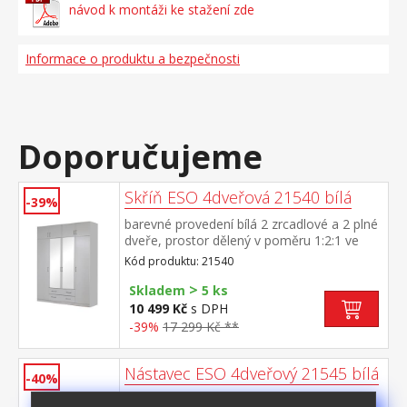
návod k montáži ke stažení zde
Informace o produktu a bezpečnosti
Doporučujeme
Skříň ESO 4dveřová 21540 bílá
-39%
barevné provedení bílá 2 zrcadlové a 2 plné
dveře, prostor dělený v poměru 1:2:1 ve
všech třech částech šatní tyč a police, ve
Kód produktu: 21540
střední časti dole 2 zásuvky možno doplnit
>
o nástavec 21545
Skladem
5 ks
10 499 Kč
s DPH
-39%
17 299 Kč **
Nástavec ESO 4dveřový 21545 bílá
-40%
barevné provedení bílá nástavec pro skříň