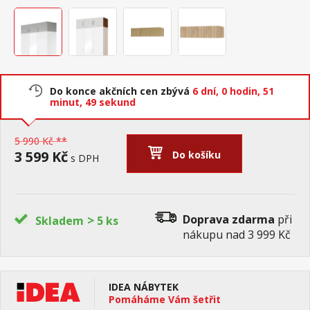
Do konce akčních cen zbývá
6 dní,
0 hodin,
51
minut,
49 sekund
5 990 Kč **
3 599 Kč
Do košíku
s DPH
>
Doprava zdarma
při
Skladem
5 ks
nákupu nad 3 999 Kč
IDEA NÁBYTEK
Pomáháme Vám šetřit