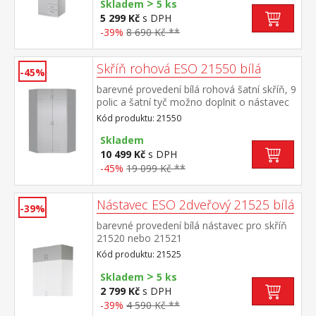
>
Skladem
5 ks
5 299 Kč
s DPH
-39%
8 690 Kč **
Skříň rohová ESO 21550 bílá
-45%
barevné provedení bílá rohová šatní skříň, 9
polic a šatní tyč možno doplnit o nástavec
21555
Kód produktu: 21550
Skladem
10 499 Kč
s DPH
-45%
19 099 Kč **
Nástavec ESO 2dveřový 21525 bílá
-39%
barevné provedení bílá nástavec pro skříň
21520 nebo 21521
Kód produktu: 21525
>
Skladem
5 ks
2 799 Kč
s DPH
-39%
4 590 Kč **