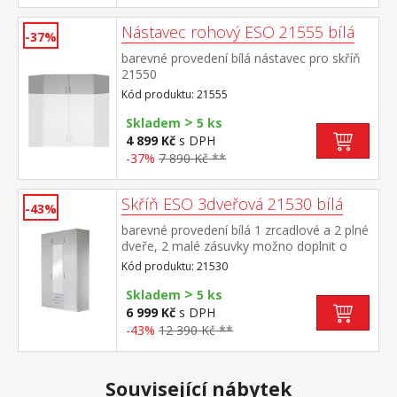
Nástavec rohový ESO 21555 bílá
-37%
barevné provedení bílá nástavec pro skříň
21550
Kód produktu: 21555
>
Skladem
5 ks
4 899 Kč
s DPH
-37%
7 890 Kč **
Skříň ESO 3dveřová 21530 bílá
-43%
barevné provedení bílá 1 zrcadlové a 2 plné
dveře, 2 malé zásuvky možno doplnit o
nástavec 21535
Kód produktu: 21530
>
Skladem
5 ks
6 999 Kč
s DPH
-43%
12 390 Kč **
Související nábytek