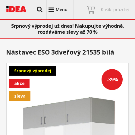
Menu
Košík: prázdný
Srpnový výprodej už dnes! Nakupujte výhodně,
rozdáváme slevy až 70 %
Nástavec ESO 3dveřový 21535 bílá
Srpnový výprodej
-39%
akce
sleva