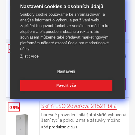
21540
Nastavení cookies a osobních údajů
Kód produktu: 21545
Soubory cookie používáme ke shromažďování a
>
Skladem
5 ks
analýze informací o výkonu a používání webu,
4 199 Kč
s DPH
zajištění fungování funkcí ze sociálních médií a ke
-40%
6 999 Kč **
zlepšení a přizpůsobení obsahu a reklam. Se
souhlasem můžeme také předávat marketingovým
platformám některé osobní údaje pro marketingové
Skříň ESO 2dveřová 21520 bílá
-45%
účely.
barevné provedení bílá šatní skříň vybavená
Zjistit více
šatní tyčí a policí možno doplnit o nástavec
21525
Kód produktu: 21520
Nastavení
>
Skladem
5 ks
3 999 Kč
s DPH
Povolit vše
-45%
7 299 Kč **
Skříň ESO 2dveřová 21521 bílá
-39%
barevné provedení bílá šatní skříň vybavená
šatní tyčí a policí, 2 malé zásuvky možno
doplnit o nástavec 21525
Kód produktu: 21521