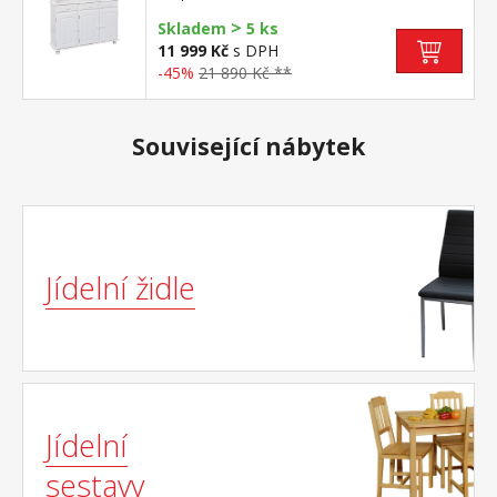
zásuvky s kovovými pojezdy hloubka horní
>
části 32 cm sestava příborníku LIVIO
Skladem
5 ks
ID20900810 a nástavce LIVIO
11 999 Kč
s DPH
8057B PAMINA, LOVI, ABACO, LIVIO,
-45%
21 890 Kč **
ALICANTE, VALENCIA, TOSCANA, SIENA
Související nábytek
Jídelní židle
Jídelní
sestavy