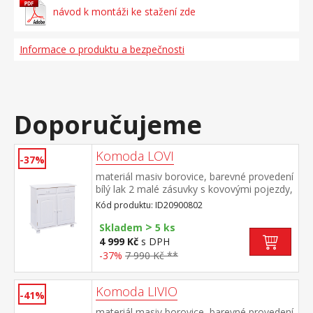
návod k montáži ke stažení zde
Informace o produktu a bezpečnosti
Doporučujeme
Komoda LOVI
-37%
materiál masiv borovice, barevné provedení
bílý lak 2 malé zásuvky s kovovými pojezdy,
2 dvířka vhodný doplněk nástavec LOVI
Kód produktu: ID20900802
8056B PAMINA, LOVI, ABACO, LIVIO,
>
ALICANTE, VALENCIA, TOSCANA, SIENA
Skladem
5 ks
4 999 Kč
s DPH
-37%
7 990 Kč **
Komoda LIVIO
-41%
materiál masiv borovice, barevné provedení