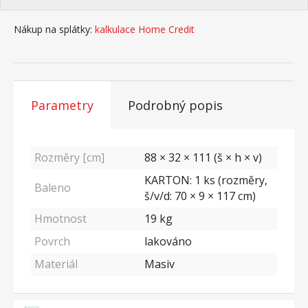
Nákup na splátky:
kalkulace Home Credit
Parametry
Podrobný popis
Rozměry [cm]
88 × 32 × 111 (š × h × v)
KARTON: 1 ks (rozměry,
Baleno
š/v/d: 70 × 9 × 117 cm)
Hmotnost
19
kg
Povrch
lakováno
Materiál
Masiv