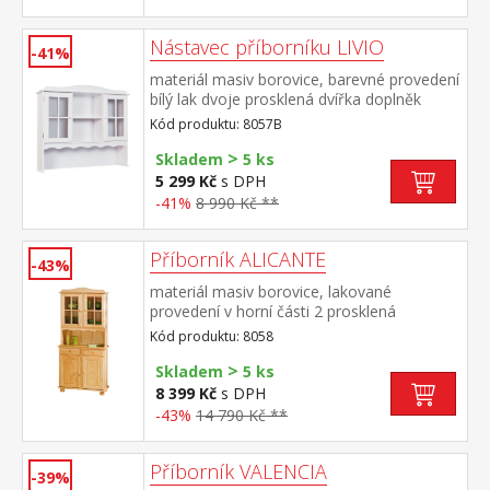
Nástavec příborníku LIVIO
-41%
materiál masiv borovice, barevné provedení
bílý lak dvoje prosklená dvířka doplněk
příborníku LIVIO ID20900810 PAMINA,
Kód produktu: 8057B
LOVI, ABACO, LIVIO, ALICANTE, VALENCIA,
>
TOSCANA, SIENA
Skladem
5 ks
5 299 Kč
s DPH
-41%
8 990 Kč **
Příborník ALICANTE
-43%
materiál masiv borovice, lakované
provedení v horní části 2 prosklená
dvířka ve spodní části 2 plná dvířka, 2
Kód produktu: 8058
zásuvky s kovovými pojezdy hloubka horní
>
části 32 cm sestava příborníku PAMINA
Skladem
5 ks
ID30500000 a naástavce PAMINA
8 399 Kč
s DPH
8056 PAMINA, LOVI, ABACO, LIVIO,
-43%
14 790 Kč **
ALICANTE, VALENCIA, TOSCANA, SIENA
Příborník VALENCIA
-39%