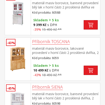
materiál masiv borovice, barevné provedení
bílý lak v horní části 2 prosklená dvířka ve
spodní části 2 plná dvířka, 2 zásuvky s
Kód produktu: 8058B
kovovými pojezdy hloubka horní části 32
>
cm sestava příborníku LOVI ID20900802 a
Skladem
5 ks
nástavce LOVI 8056B PAMINA, LOVI,
9 399 Kč
s DPH
ABACO, LIVIO, ALICANTE, VALENCIA,
-39%
15 490 Kč **
TOSCANA, SIENA
Příborník TOSCANA
-43%
materiál masiv borovice, lakované
provedení v horní části 2 prosklená dvířka, 2
police ve spodní části 3 plná dvířka, 3
Kód produktu: 8059
zásuvky s kovovými pojezdy hloubka horní
>
části 32 cm sestava příborníku ABACO
Skladem
5 ks
ID30500010 a nástavce ABACO
10 499 Kč
s DPH
8057 PAMINA, LOVI, ABACO, LIVIO,
-43%
18 490 Kč **
ALICANTE, VALENCIA, TOSCANA, SIENA
Příborník SIENA
-45%
materiál masiv borovice, barevné provedení
bílý lak v horní části 2 prosklená dvířka, 2
police ve spodní části 3 plná dvířka, 3
Kód produktu: 8059B