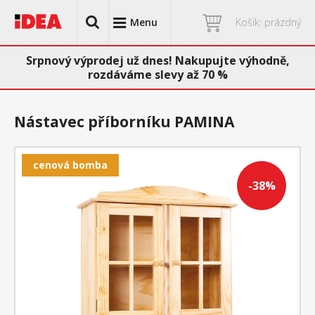
Menu
Košík: prázdný
Srpnový výprodej už dnes! Nakupujte výhodně,
rozdáváme slevy až 70 %
Nástavec příborníku PAMINA
cenová bomba
-38%