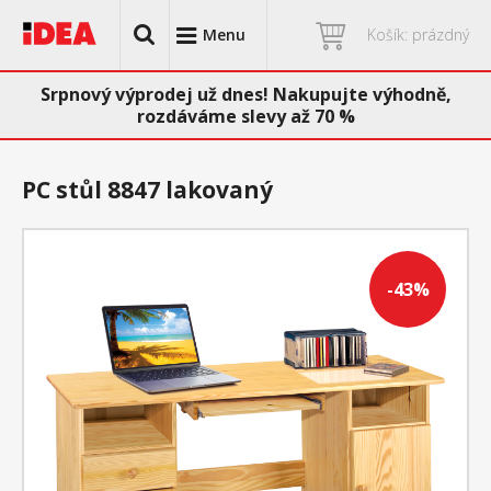
Menu
Košík: prázdný
Srpnový výprodej už dnes! Nakupujte výhodně,
rozdáváme slevy až 70 %
PC stůl 8847 lakovaný
-43%