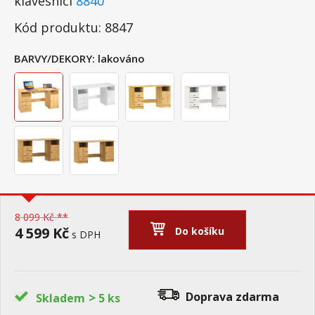
klávesnici
8840
Kód produktu: 8847
BARVY/DEKORY:
lakováno
8 099 Kč **
4 599 Kč
Do košíku
s DPH
>
Doprava zdarma
Skladem
5 ks