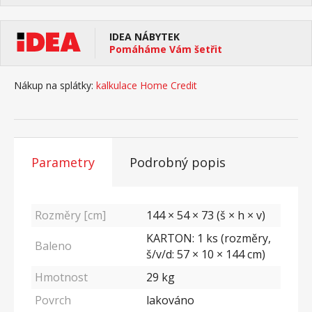
IDEA NÁBYTEK
Pomáháme Vám šetřit
Nákup na splátky:
kalkulace Home Credit
Parametry
Podrobný popis
Rozměry [cm]
144 × 54 × 73 (š × h × v)
KARTON: 1 ks (rozměry,
Baleno
š/v/d: 57 × 10 × 144 cm)
Hmotnost
29
kg
Povrch
lakováno