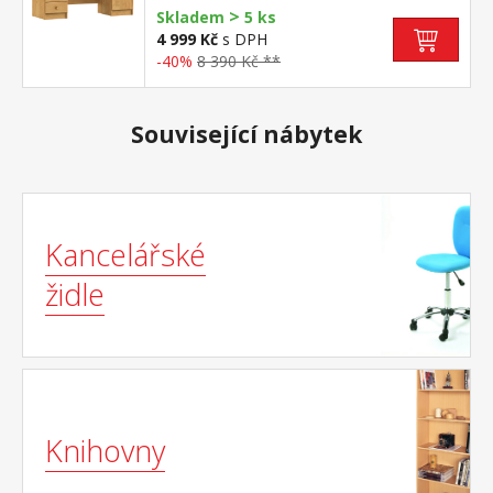
>
Skladem
5 ks
4 999 Kč
s DPH
-40%
8 390 Kč **
Související nábytek
Kancelářské
židle
Knihovny