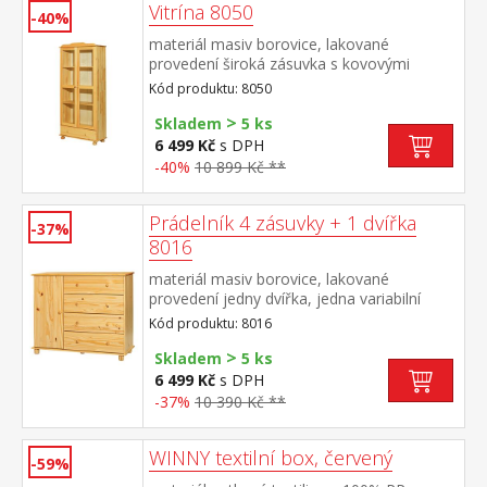
Vitrína 8050
-40%
materiál masiv borovice, lakované
provedení široká zásuvka s kovovými
pojezdy, 2 prosklené dveře 2 variabilní a 1
Kód produktu: 8050
pevná police
>
Skladem
5 ks
6 499 Kč
s DPH
-40%
10 899 Kč **
Prádelník 4 zásuvky + 1 dvířka
-37%
8016
materiál masiv borovice, lakované
provedení jedny dvířka, jedna variabilní
police 4 široké zásuvky s kovovými pojezdy,
Kód produktu: 8016
hloubka zásuvky 33,5 cm
>
Skladem
5 ks
6 499 Kč
s DPH
-37%
10 390 Kč **
WINNY textilní box, červený
-59%