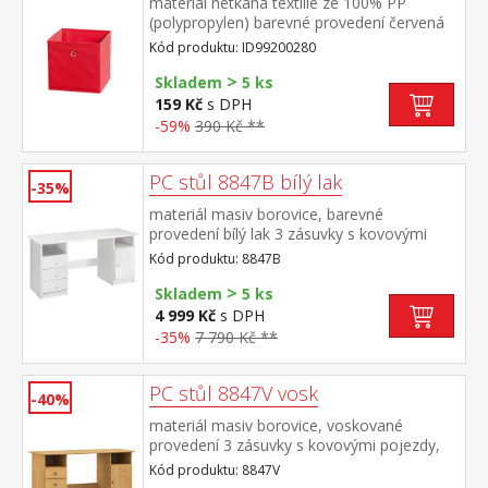
materiál netkaná textilie ze 100% PP
(polypropylen) barevné provedení červená
Kód produktu: ID99200280
>
Skladem
5 ks
159 Kč
s DPH
-59%
390 Kč **
PC stůl 8847B bílý lak
-35%
materiál masiv borovice, barevné
provedení bílý lak 3 zásuvky s kovovými
pojezdy, skříňka s dvířky rozměr zásuvky
Kód produktu: 8847B
(š/h/v) 27,9 × 30,7 × 10,6 cm bez výsuvu
>
pro klávesnici
Skladem
5 ks
4 999 Kč
s DPH
-35%
7 790 Kč **
PC stůl 8847V vosk
-40%
materiál masiv borovice, voskované
provedení 3 zásuvky s kovovými pojezdy,
skříňka s dvířky rozměr zásuvky (š/h/v) 27,9
Kód produktu: 8847V
× 30,7 × 10,6 cm bez výsuvu pro klávesnici