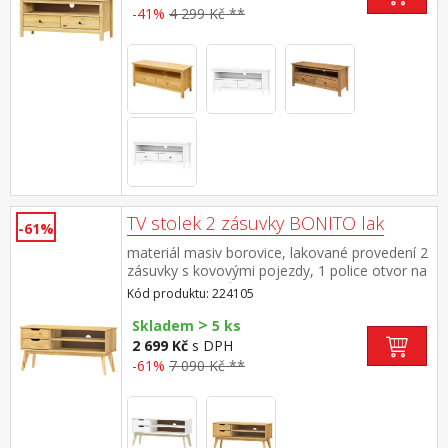
-41%
4 299 Kč **
TV stolek 2 zásuvky BONITO lak
-61%
materiál masiv borovice, lakované provedení 2
zásuvky s kovovými pojezdy, 1 police otvor na
protažení kabelů
Kód produktu: 224105
>
Skladem
5 ks
2 699 Kč
s DPH
-61%
7 090 Kč **