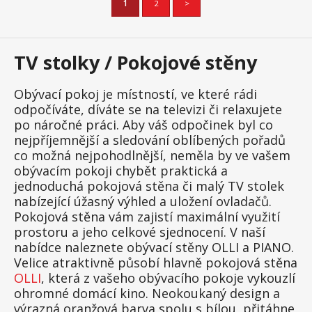
1
2
>
TV stolky / Pokojové stěny
Obývací pokoj je místností, ve které rádi
odpočíváte, díváte se na televizi či relaxujete
po náročné práci. Aby váš odpočinek byl co
nejpříjemnější a sledování oblíbených pořadů
co možná nejpohodlnější, neměla by ve vašem
obývacím pokoji chybět praktická a
jednoduchá pokojová stěna či malý TV stolek
nabízející úžasný výhled a uložení ovladačů.
Pokojová stěna vám zajistí maximální využití
prostoru a jeho celkové sjednocení. V naší
nabídce naleznete obývací stěny OLLI a PIANO.
Velice atraktivně působí hlavně pokojová stěna
OLLI
, která z vašeho obývacího pokoje vykouzlí
ohromné domácí kino. Neokoukaný design a
výrazná oranžová barva spolu s bílou, přitáhne