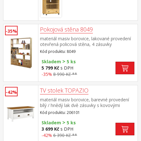
Pokojová stěna 8049
-35%
materiál masiv borovice, lakované provedení
otevřená policová stěna, 4 zásuvky
Kód produktu: 8049
>
Skladem
5 ks
5 799 Kč
s DPH
-35%
8 990 Kč **
TV stolek TOPAZIO
-42%
materiál masiv borovice, barevné provedení
bílý / hnědý lak dvě zásuvky s kovovými
úchytkami a pojezdy, jedna police
Kód produktu: 206101
>
Skladem
5 ks
3 699 Kč
s DPH
-42%
6 390 Kč **