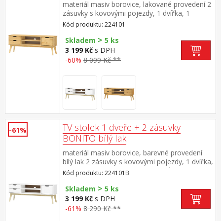
materiál masiv borovice, lakované provedení 2
zásuvky s kovovými pojezdy, 1 dvířka, 1
police otvor na protažení kabelů
Kód produktu: 224101
>
Skladem
5 ks
3 199 Kč
s DPH
-60%
8 099 Kč **
TV stolek 1 dveře + 2 zásuvky
-61%
BONITO bílý lak
materiál masiv borovice, barevné provedení
bílý lak 2 zásuvky s kovovými pojezdy, 1 dvířka,
1 police otvor na protažení kabelů
Kód produktu: 224101B
>
Skladem
5 ks
3 199 Kč
s DPH
-61%
8 290 Kč **