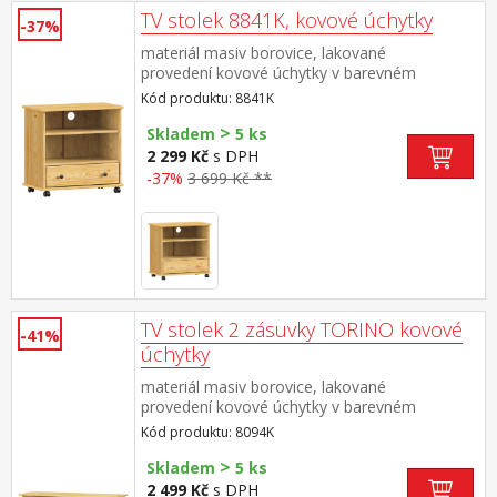
TV stolek 8841K, kovové úchytky
-37%
materiál masiv borovice, lakované
provedení kovové úchytky v barevném
provedení černěná mosaz jedna zásuvka s
Kód produktu: 8841K
kovovými pojezdy pojízdný na kolečkách
>
Skladem
5 ks
2 299 Kč
s DPH
-37%
3 699 Kč **
TV stolek 2 zásuvky TORINO kovové
-41%
úchytky
materiál masiv borovice, lakované
provedení kovové úchytky v barevném
provedení černěná mosaz 2 zásuvky s
Kód produktu: 8094K
kovovými pojezdy, 1 police
>
Skladem
5 ks
2 499 Kč
s DPH