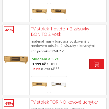
TV stolek 1 dveře + 2 zásuvky
-61%
BONITO 2 vosk
materiál masiv borovice voskovaná v
medovém odstínu 2 zásuvky s kovovými
pojezdy, 1 dvířka, 1 police otvor na protažení
Kód produktu: 324101V
kabelů
>
Skladem
5 ks
3 199 Kč
s DPH
-61%
8 290 Kč **
TV stolek TORINO kovové úchytky
-38%