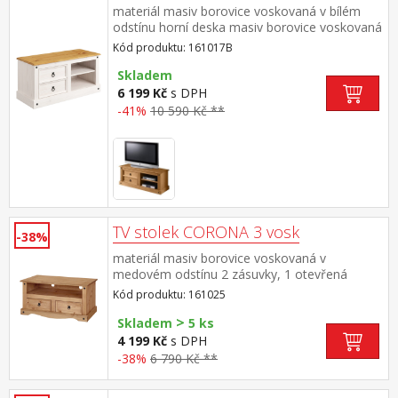
materiál masiv borovice voskovaná v bílém
odstínu horní deska masiv borovice voskovaná
v medovém odstínu 2 malé zásuvky, 1 police,
Kód produktu: 161017B
kovové ozdobné úchytky součást sestavy
Corona bílá
Skladem
6 199 Kč
s DPH
-41%
10 590 Kč **
TV stolek CORONA 3 vosk
-38%
materiál masiv borovice voskovaná v
medovém odstínu 2 zásuvky, 1 otevřená
police, kovové ozdobné úchytky součást
Kód produktu: 161025
sestavy Corona 3
>
Skladem
5 ks
4 199 Kč
s DPH
-38%
6 790 Kč **