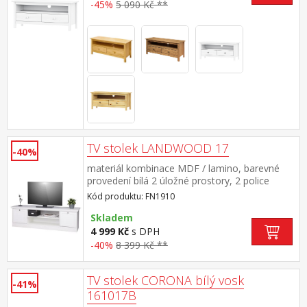
-45%
5 090 Kč **
TV stolek LANDWOOD 17
-40%
materiál kombinace MDF / lamino, barevné
provedení bílá 2 úložné prostory, 2 police
součást sestavy Landwood
Kód produktu: FN1910
Skladem
4 999 Kč
s DPH
-40%
8 399 Kč **
TV stolek CORONA bílý vosk
-41%
161017B