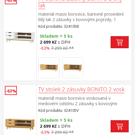
-63%
lak
materiál masiv borovice, barevné provedení
bílý lak 2 zásuvky s kovovými pojezdy, 1
police otvor na protažení kabelů
Kód produktu: 324105B
>
Skladem
5 ks
2 699 Kč
s DPH
-63%
7 299 Kč **
TV stolek 2 zásuvky BONITO 2 vosk
-63%
materiál masiv borovice voskovaná v
medovém odstínu 2 zásuvky s kovovými
pojezdy, 1 police otvor na protažení kabelů
Kód produktu: 324105V
>
Skladem
5 ks
2 699 Kč
s DPH
-63%
7 299 Kč **