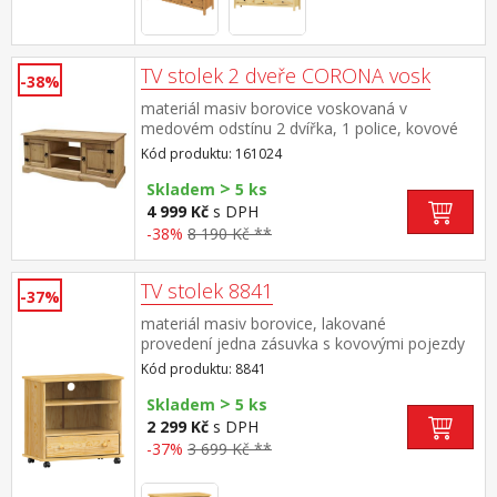
TV stolek 2 dveře CORONA vosk
-38%
materiál masiv borovice voskovaná v
medovém odstínu 2 dvířka, 1 police, kovové
ozdobné úchytky součást sestavy Corona
Kód produktu: 161024
>
Skladem
5 ks
4 999 Kč
s DPH
-38%
8 190 Kč **
TV stolek 8841
-37%
materiál masiv borovice, lakované
provedení jedna zásuvka s kovovými pojezdy
pojízdný na kolečkách
Kód produktu: 8841
>
Skladem
5 ks
2 299 Kč
s DPH
-37%
3 699 Kč **