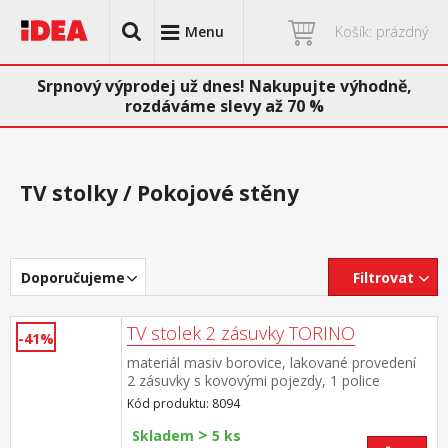
Menu
Košík: prázdný
Srpnový výprodej už dnes! Nakupujte výhodně,
rozdáváme slevy až 70 %
TV stolky / Pokojové stěny
Doporučujeme
Filtrovat
TV stolek 2 zásuvky TORINO
-41%
materiál masiv borovice, lakované provedení
2 zásuvky s kovovými pojezdy, 1 police
Kód produktu: 8094
>
Skladem
5 ks