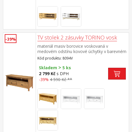
TV stolek 2 zásuvky TORINO vosk
-39%
materiál masiv borovice voskovaná v
medovém odstínu kovové úchytky v barevném
provedení černěná mosaz 2 zásuvky s
Kód produktu: 8094V
kovovými pojezdy, 1 police maximální
>
doporučené zatížení horní desky do 50 kg
Skladem
5 ks
2 799 Kč
s DPH
-39%
4 590 Kč **