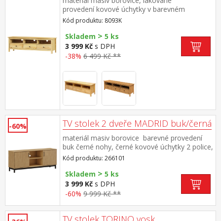
materiál masiv borovice, lakované
provedení kovové úchytky v barevném
provedení černěná mosaz 3 zásuvky s
Kód produktu: 8093K
kovovými pojezdy
>
Skladem
5 ks
3 999 Kč
s DPH
-38%
6 499 Kč **
TV stolek 2 dveře MADRID buk/černá
-60%
materiál masiv borovice barevné provedení
buk černé nohy, černé kovové úchytky 2 police,
2 malá dvířka
Kód produktu: 266101
>
Skladem
5 ks
3 999 Kč
s DPH
-60%
9 999 Kč **
TV stolek TORINO vosk