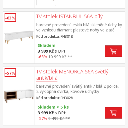
TV stolek ISTANBUL 56A bílý
-63%
barevné provedení lesklá bílá skleněné úchytky
ve vzhledu diamant plastové nohy ve zlaté
barvě, výška nohy 19 cm 3
Kód produktu: FN3018
výklopná dvířka, maximální doporučené
zatížení 30 kg
Skladem
3 999 Kč
s DPH
-63%
10 999 Kč **
TV stolek MENORCA 56A světlý
-57%
antik/bílá
barevné provedení světlý antik / bílá 2 police,
2 výklopná dvířka, kovové úchytky
Kód produktu: FN3028
>
Skladem
5 ks
3 999 Kč
s DPH
-57%
9 499 Kč **