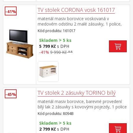
TV stolek CORONA vosk 161017
-41%
materiál masiv borovice voskovaná v
medovém odstínu 2 malé zásuvky, 1 police,
kovové ozdobné úchytky součást sestavy
Kód produktu: 161017
Corona
>
Skladem
5 ks
5 799 Kč
s DPH
-41%
9 990 Kč **
TV stolek 2 zásuvky TORINO bílý
-45%
materiál masiv borovice, barevné provedení
bílý lak 2 zásuvky s kovovými pojezdy, 1 police
Kód produktu: 8094B
>
Skladem
5 ks
2 799 Kč
s DPH