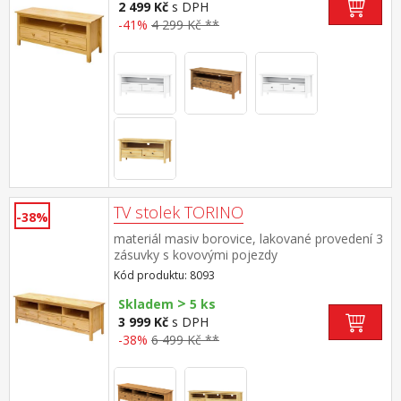
2 499 Kč
s DPH
-41%
4 299 Kč **
TV stolek TORINO
-38%
materiál masiv borovice, lakované provedení 3
zásuvky s kovovými pojezdy
Kód produktu: 8093
>
Skladem
5 ks
3 999 Kč
s DPH
-38%
6 499 Kč **