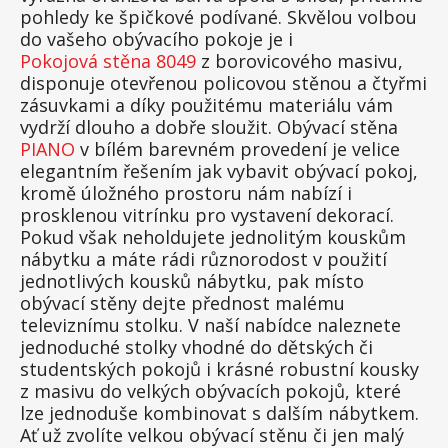
pohledy ke špičkové podívané. Skvělou volbou
do vašeho obývacího pokoje je i
Pokojová stěna 8049
z borovicového masivu,
disponuje otevřenou policovou stěnou a čtyřmi
zásuvkami a díky použitému materiálu vám
vydrží dlouho a dobře sloužit. Obývací stěna
PIANO
v bílém barevném provedení je velice
elegantním řešením jak vybavit obývací pokoj,
kromě úložného prostoru nám nabízí i
prosklenou vitrínku pro vystavení dekorací.
Pokud však neholdujete jednolitým kouskům
nábytku a máte rádi různorodost v použití
jednotlivých kousků nábytku, pak místo
obývací stěny dejte přednost malému
televiznímu stolku. V naší nabídce naleznete
jednoduché stolky vhodné do dětských či
studentských pokojů i krásné robustní kousky
z masivu do velkých obývacích pokojů, které
lze jednoduše kombinovat s dalším nábytkem.
Ať už zvolíte velkou obývací stěnu či jen malý