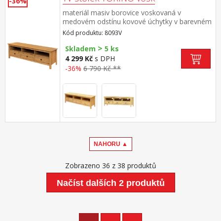
-36%
materiál masiv borovice voskovaná v
medovém odstínu kovové úchytky v barevném
provedení černěná mosaz 3 zásuvky s
Kód produktu: 8093V
kovovými pojezdy
>
Skladem
5 ks
4 299 Kč
s DPH
-36%
6 790 Kč **
NAHORU ▲
Zobrazeno 36 z 38 produktů
Načíst dalších 2 produktů