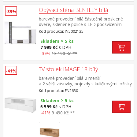
Obývací stěna BENTLEY bílá
-39%
barevné provedení bílá částečně prosklené
dveře, skleněné police s LED podsvícením
komoda (š/h/v) 59 × 40 × 118 cm vitrína (š/h/v)
Kód produktu: IN5002135
59 × 34 × 183 cm TV stolek (š/h/v) 139 × 40 ×
>
31 cm police (š/h/v) 160 × 34 × 23 cm
Skladem
5 ks
7 999 Kč
s DPH
-39%
13 190 Kč **
TV stolek IMAGE 18 bílý
-41%
barevné provedení bílá 2 menší
a 2 větší zásuvky, pojezdy s kuličkovými ložisky
Kód produktu: FN2630
>
Skladem
5 ks
5 599 Kč
s DPH
-41%
9 490 Kč **