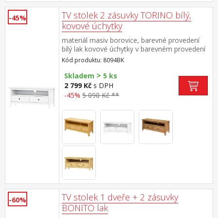
TV stolek 2 zásuvky TORINO bílý,
-45%
kovové úchytky
materiál masiv borovice, barevné provedení
bílý lak kovové úchytky v barevném provedení
černěná mosaz 2 zásuvky s kovovými pojezdy,
Kód produktu: 8094BK
1 police
>
Skladem
5 ks
2 799 Kč
s DPH
-45%
5 090 Kč **
TV stolek 1 dveře + 2 zásuvky
-60%
BONITO lak