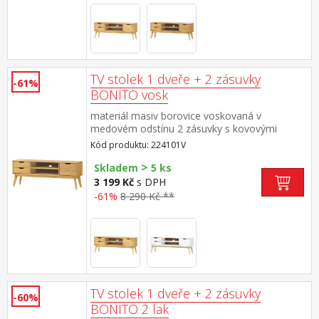
TV stolek 1 dveře + 2 zásuvky
-61%
BONITO vosk
materiál masiv borovice voskovaná v
medovém odstínu 2 zásuvky s kovovými
pojezdy, 1 dvířka, 1 police otvor na protažení
Kód produktu: 224101V
kabelů
>
Skladem
5 ks
3 199 Kč
s DPH
-61%
8 290 Kč **
TV stolek 1 dveře + 2 zásuvky
-60%
BONITO 2 lak