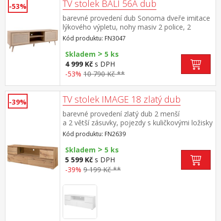
TV stolek BALI 56A dub
-53%
barevné provedení dub Sonoma dveře imitace
lýkového výpletu, nohy masiv 2 police, 2
malá dvířka, doporučená nosnost do 35 kg
Kód produktu: FN3047
>
Skladem
5 ks
4 999 Kč
s DPH
-53%
10 790 Kč **
TV stolek IMAGE 18 zlatý dub
-39%
barevné provedení zlatý dub 2 menší
a 2 větší zásuvky, pojezdy s kuličkovými ložisky
Kód produktu: FN2639
>
Skladem
5 ks
5 599 Kč
s DPH
-39%
9 199 Kč **