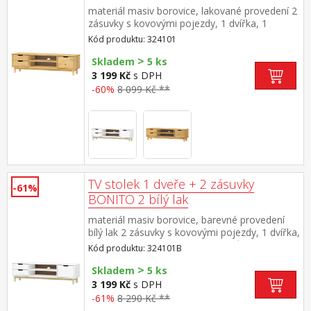
materiál masiv borovice, lakované provedení 2
zásuvky s kovovými pojezdy, 1 dvířka, 1
police otvor na protažení kabelů
Kód produktu: 324101
>
Skladem
5 ks
3 199 Kč
s DPH
-60%
8 099 Kč **
TV stolek 1 dveře + 2 zásuvky
-61%
BONITO 2 bílý lak
materiál masiv borovice, barevné provedení
bílý lak 2 zásuvky s kovovými pojezdy, 1 dvířka,
1 police otvor na protažení kabelů
Kód produktu: 324101B
>
Skladem
5 ks
3 199 Kč
s DPH
-61%
8 290 Kč **