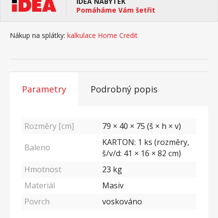
IDEA NÁBYTEK
Pomáháme Vám šetřit
Nákup na splátky:
kalkulace Home Credit
Parametry
Podrobný popis
Rozměry [cm]
79 × 40 × 75 (š × h × v)
KARTON: 1 ks (rozměry,
Baleno
š/v/d: 41 × 16 × 82 cm)
Hmotnost
23
kg
Materiál
Masiv
Povrch
voskováno