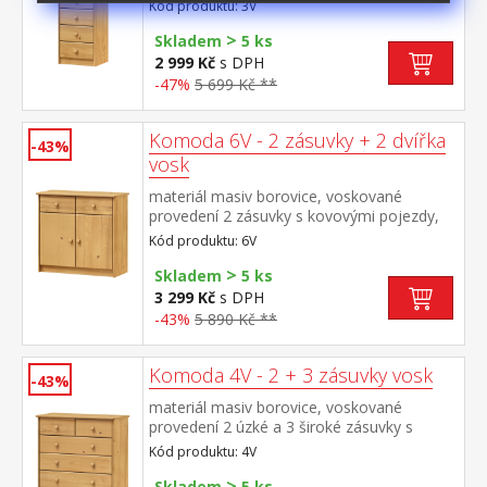
hloubka zásuvky 27,5 cm
Kód produktu: 3V
>
Skladem
5 ks
2 999 Kč
s DPH
-47%
5 699 Kč **
Komoda 6V - 2 zásuvky + 2 dvířka
-43%
vosk
materiál masiv borovice, voskované
provedení 2 zásuvky s kovovými pojezdy,
skřínka s dvířky a variabilní policí, hloubka
Kód produktu: 6V
zásuvky 27,5 cm
>
Skladem
5 ks
3 299 Kč
s DPH
-43%
5 890 Kč **
Komoda 4V - 2 + 3 zásuvky vosk
-43%
materiál masiv borovice, voskované
provedení 2 úzké a 3 široké zásuvky s
kovovými pojezdy, hloubka zásuvky 27,5
Kód produktu: 4V
cm
>
Skladem
5 ks