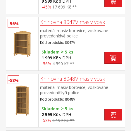
9 599 Kč
s DPH
-45%
17 699 Kč **
Knihovna 8047V masiv vosk
-56%
materiál masiv borovice, voskované
provedenídvě police
Kód produktu: 8047V
>
Skladem
5 ks
1 999 Kč
s DPH
-56%
4 590 Kč **
Knihovna 8048V masiv vosk
-58%
materiál masiv borovice, voskované
provedeníčtyři police
Kód produktu: 8048V
>
Skladem
5 ks
2 599 Kč
s DPH
-58%
6 199 Kč **