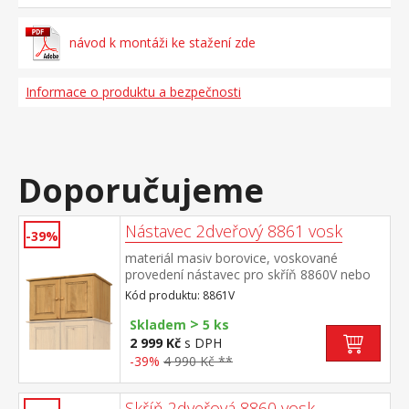
návod k montáži ke stažení zde
Informace o produktu a bezpečnosti
Doporučujeme
Nástavec 2dveřový 8861 vosk
-39%
materiál masiv borovice, voskované
provedení nástavec pro skříň 8860V nebo
8850V
Kód produktu: 8861V
>
Skladem
5 ks
2 999 Kč
s DPH
-39%
4 990 Kč **
Skříň 2dveřová 8860 vosk