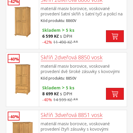
-42%
materiál masiv borovice, voskované
provedení šatní skříň s šatní tyčí a policí na
klobouky doporučený nástavec 8861V
Kód produktu: 8860V
>
Skladem
5 ks
6 599 Kč
s DPH
-42%
11 490 Kč **
Skříň 2dveřová 8850 vosk
-40%
materiál masiv borovice, voskované
provedení dvě široké zásuvky s kovovými
pojezdyv horní části šatní tyč a 3
Kód produktu: 8850V
policedoporučený nástavec 8861V
>
Skladem
5 ks
8 699 Kč
s DPH
-40%
14 599 Kč **
Skříň 3dveřová 8851 vosk
-40%
materiál masiv borovice, voskované
provedení čtyři zásuvky s kovovými