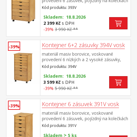
provedení 6 zásuvek, pojízdný na kolečkách
Kód produktu: 393V
Skladem: 18.8.2026
2 399 Kč
s DPH
-39%
3 990 Kč **
Kontejner 6+2 zásuvky 394V vosk
-39%
materiál masiv borovice, voskované
provedení 6 nízkých a 2 vysoké zásuvky,
pojízdný na kolečkách
Kód produktu: 394V
Skladem: 18.8.2026
3 599 Kč
s DPH
-39%
5 990 Kč **
Kontejner 6 zásuvek 391V vosk
-39%
materiál masiv borovice, voskované
provedení 6 zásuvek, pojízdný na kolečkách
Kód produktu: 391V
>
Skladem
5 ks