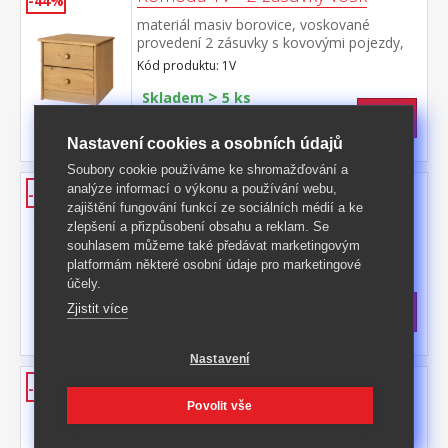
-44%
materiál masiv borovice, voskované
provedení 2 zásuvky s kovovými pojezdy,
hloubka zásuvky 27,5 cm
Kód produktu: 1V
>
Skladem
5 ks
999 Kč
s DPH
-44%
1 790 Kč **
Nastavení cookies a osobních údajů
Soubory cookie používáme ke shromažďování a
Komoda 2V - 3 zásuvky vosk
analýze informací o výkonu a používání webu,
-41%
zajištění fungování funkcí ze sociálních médií a ke
materiál masiv borovice, voskované
zlepšení a přizpůsobení obsahu a reklam. Se
provedení 3 zásuvky s kovovými pojezdy,
souhlasem můžeme také předávat marketingovým
hloubka zásuvky 27,5 cm
Kód produktu: 2V
platformám některé osobní údaje pro marketingové
účely.
>
Skladem
5 ks
Zjistit více
1 799 Kč
s DPH
-41%
3 099 Kč **
Nastavení
Komoda 3V - 6 zásuvek vosk
-47%
Povolit vše
materiál masiv borovice, voskované
provedení 6 zásuvek s kovovými pojezdy,