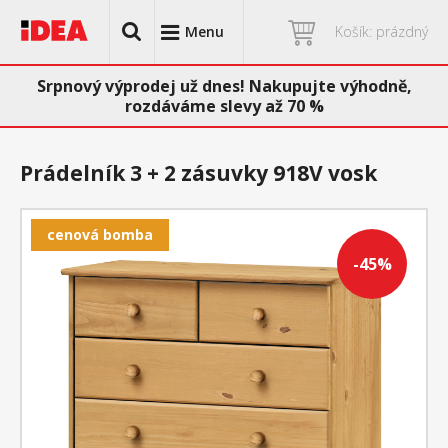
Menu
Košík: prázdný
Srpnový výprodej už dnes! Nakupujte výhodně,
rozdáváme slevy až 70 %
Prádelník 3 + 2 zásuvky 918V vosk
cenová bomba
-45%