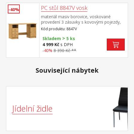
PC stůl 8847V vosk
-40%
materiál masiv borovice, voskované
provedení 3 zásuvky s kovovými pojezdy,
skříňka s dvířky rozměr zásuvky (š/h/v) 27,9
Kód produktu: 8847V
× 30,7 × 10,6 cm bez výsuvu pro klávesnici
>
Skladem
5 ks
4 999 Kč
s DPH
-40%
8 390 Kč **
Související nábytek
Jídelní židle