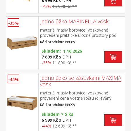
8 999 Kč
s DPH
-43%
15 990 Kč **
Jednolůžko MARINELLA vosk
-35%
materiál masiv borovice, voskované
provedení praktické úložné prostory pod
postelí (3 zásuvky) v ceně cena včetně roštu
Kód produktu: 8806V
(dřevěný laťkový), matrace není v
ceně doporučený rozměr matrace 90 × 200
Skladem: 1.10.2026
cm (M2, M5, M9, M12, M24, M26) výsuv
7 699 Kč
s DPH
možno využít jako úložný prostor nebo
-35%
11 890 Kč **
jako přistýlku doporučená výška matrace
pro přistýlku 10 cm
Jednolůžko se zásuvkami MAXIMA
-44%
vosk
materiál masiv borovice, voskované
provedení cena včetně roštu (dřevěný
laťkový), matrace není v ceně doporučený
Kód produktu: 8809V
rozměr matrace 90 × 200 cm (M2, M5, M9,
>
M12, M24, M26) praktické úložné prostory
Skladem
5 ks
pod postelí (5 zásuvek) v ceně
6 999 Kč
s DPH
-44%
12 699 Kč **