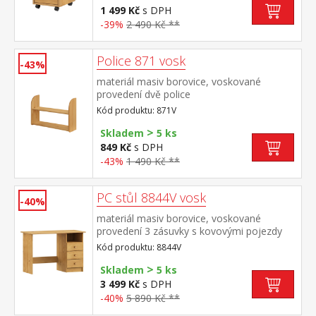
1 499 Kč
s DPH
-39%
2 490 Kč **
Police 871 vosk
-43%
materiál masiv borovice, voskované
provedení dvě police
Kód produktu: 871V
>
Skladem
5 ks
849 Kč
s DPH
-43%
1 490 Kč **
PC stůl 8844V vosk
-40%
materiál masiv borovice, voskované
provedení 3 zásuvky s kovovými pojezdy
(montáž možná pouze na pravou stranu)
Kód produktu: 8844V
rozměr zásuvky (š/h/v) 27,9 × 30,7 × 10,5
>
cm bez výsuvu pro klávesnici
Skladem
5 ks
3 499 Kč
s DPH
-40%
5 890 Kč **