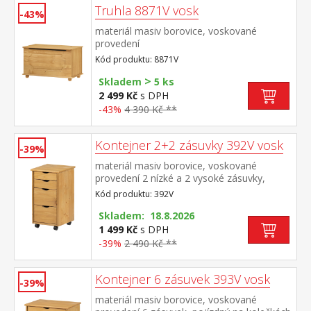
Truhla 8871V vosk
-43%
materiál masiv borovice, voskované
provedení
Kód produktu: 8871V
>
Skladem
5 ks
2 499 Kč
s DPH
-43%
4 390 Kč **
Kontejner 2+2 zásuvky 392V vosk
-39%
materiál masiv borovice, voskované
provedení 2 nízké a 2 vysoké zásuvky,
pojízdný na kolečkách
Kód produktu: 392V
Skladem: 18.8.2026
1 499 Kč
s DPH
-39%
2 490 Kč **
Kontejner 6 zásuvek 393V vosk
-39%
materiál masiv borovice, voskované