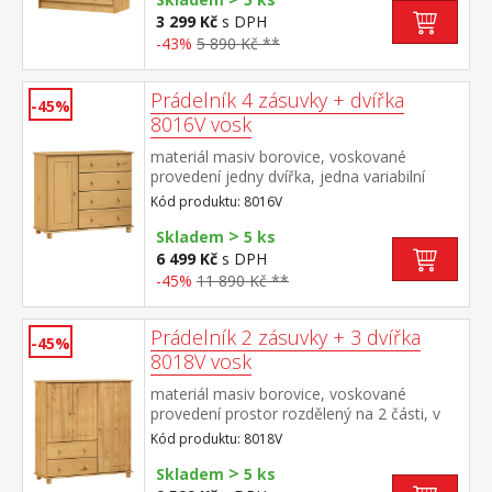
3 299 Kč
s DPH
-43%
5 890 Kč **
Prádelník 4 zásuvky + dvířka
-45%
8016V vosk
materiál masiv borovice, voskované
provedení jedny dvířka, jedna variabilní
police 4 široké zásuvky s kovovými pojezdy,
Kód produktu: 8016V
hloubka zásuvky 33,5 cm
>
Skladem
5 ks
6 499 Kč
s DPH
-45%
11 890 Kč **
Prádelník 2 zásuvky + 3 dvířka
-45%
8018V vosk
materiál masiv borovice, voskované
provedení prostor rozdělený na 2 části, v
užší části 1 dvířka a 2 variabilní police v širší
Kód produktu: 8018V
části 2 dvířka s 1 variabilní policí, 2 zásuvky
>
s kovovými pojezdy
Skladem
5 ks