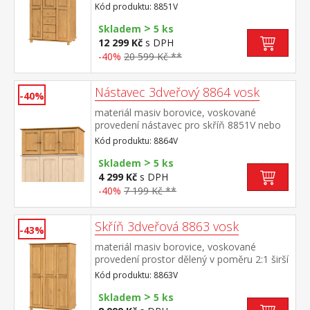
pojezdy v levé části dvě šatní tyče, ve
Kód produktu: 8851V
střední části 1 police a v pravé části 3
>
police doporučený nástavec 8864V
Skladem
5 ks
12 299 Kč
s DPH
-40%
20 599 Kč **
Nástavec 3dveřový 8864 vosk
-40%
materiál masiv borovice, voskované
provedení nástavec pro skříň 8851V nebo
8863V
Kód produktu: 8864V
>
Skladem
5 ks
4 299 Kč
s DPH
-40%
7 199 Kč **
Skříň 3dveřová 8863 vosk
-43%
materiál masiv borovice, voskované
provedení prostor dělený v poměru 2:1 širší
část šatní tyč a police, užší část 3 variabilní
Kód produktu: 8863V
police doporučený nástavec 8864V
>
Skladem
5 ks