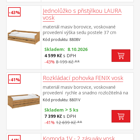
Jednolůžko s přistýlkou LAURA
-43%
vosk
materiál masiv borovice, voskované
provedení výška sedu postele 37 cm
dřevěné laťkové rošty jsou v ceně, matrace
Kód produktu: 8808V
nejsou v ceně výsuv možno využít jako
úložný prostor nebo jako přistýlku
Skladem: 8.10.2026
doporučená výška matrace pro přistýlku 10
4 599 Kč
s DPH
cm doporučený rozměr matrací 90 × 200
-43%
8 199 Kč **
cm
Rozkládací pohovka FENIX vosk
-41%
materiál masiv borovice, voskované
provedení rychle a snadno rozložitelná na
dvě nebo tři lůžka dva laťkové rošty jsou
Kód produktu: 8801V
součástí dodávky matrace nejsou v ceně,
>
doporučený rozměr matrací 90 × 200
Skladem
5 ks
cm do rozložené pohovky Fenix je možno
7 399 Kč
s DPH
použít libovolně vysoké matrace, v případě
-41%
12 699 Kč **
složení postele doporučujeme použít do
přídavných lůžek matrace do výšky 11 cm
Komoda 1V - 2 zásuvky vosk