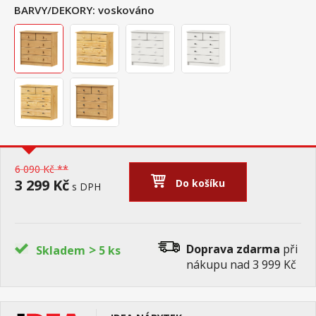
BARVY/DEKORY:
voskováno
6 090 Kč **
3 299 Kč
Do košíku
s DPH
>
Doprava zdarma
při
Skladem
5 ks
nákupu nad 3 999 Kč