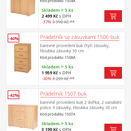
Kód produktu: 1504A
>
Skladem
5 ks
2 499 Kč
s DPH
-37%
3 990 Kč **
Prádelník se zásuvkami 1506 buk
-40%
barevné provedení buk čtyři zásuvky,
hloubka zásuvky 30 cm
Kód produktu: 1506A
>
Skladem
5 ks
1 959 Kč
s DPH
-40%
3 299 Kč **
Prádelník 1507 buk
-42%
barevné provedení buk 2 dvířka, 2 variabilní
police 4 zásuvky, hloubka zásuvky 30 cm
Kód produktu: 1507A
>
Skladem
5 ks
3 199 Kč
s DPH