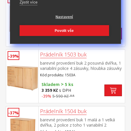
Zjistit více
barevné provedení buk 4 široké zásuvky,
hloubka zásuvky 30 cm
Nastavení
Kód produktu: 1502A
>
Skladem
5 ks
Povolit vše
2 499 Kč
s DPH
-44%
4 490 Kč **
Prádelník 1503 buk
-39%
barevné provedení buk 2 posuvná dvířka, 1
variabilní police 4 zásuvky, hloubka zásuvky
30 cm
Kód produktu: 1503A
>
Skladem
5 ks
3 359 Kč
s DPH
-39%
5 590 Kč **
Prádelník 1504 buk
-37%
barevné provedení buk 1 malá a 1 velká
dvířka, 2 police z toho 1 variabilní 2
zásuvky, hloubka zásuvky 30 cm