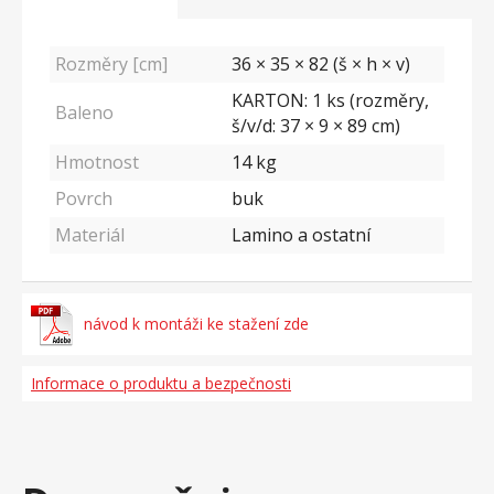
Rozměry [cm]
36 × 35 × 82 (š × h × v)
KARTON: 1 ks (rozměry,
Baleno
š/v/d: 37 × 9 × 89 cm)
Hmotnost
14
kg
Povrch
buk
Materiál
Lamino a ostatní
návod k montáži ke stažení zde
Informace o produktu a bezpečnosti