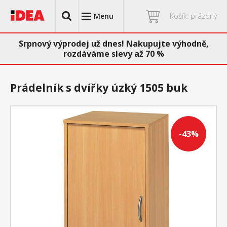
Menu
Košík: prázdný
Srpnový výprodej už dnes! Nakupujte výhodně,
rozdáváme slevy až 70 %
Prádelník s dvířky úzký 1505 buk
-43%