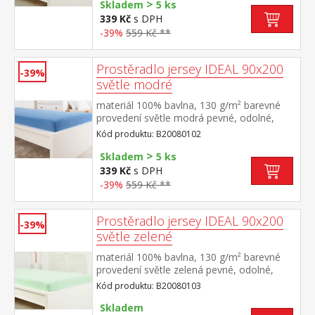
>
Skladem
5 ks
339 Kč
s DPH
-39%
559 Kč **
Prostěradlo jersey IDEAL 90x200
-39%
světle modré
materiál 100% bavlna, 130 g/m² barevné
provedení světle modrá pevné, odolné,
stálobarevné, obšito gumou pro matrace
Kód produktu: B20080102
do výšky 25 cm pratelné do 60 °C
>
Skladem
5 ks
339 Kč
s DPH
-39%
559 Kč **
Prostěradlo jersey IDEAL 90x200
-39%
světle zelené
materiál 100% bavlna, 130 g/m² barevné
provedení světle zelená pevné, odolné,
stálobarevné, obšito gumou pro matrace
Kód produktu: B20080103
do výšky 25 cm pratelné do 60 °C
Skladem