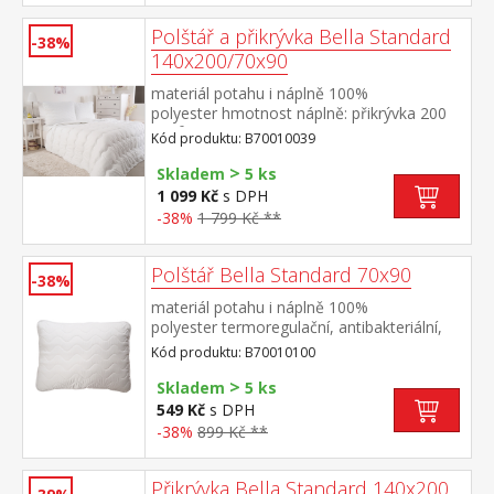
Polštář a přikrývka Bella Standard
-38%
140x200/70x90
materiál potahu i náplně 100%
polyester hmotnost náplně: přikrývka 200
g/m², polštář: cca 1000 g rozměry: přikrývka
Kód produktu: B70010039
140 × 200 cm, polštář 70 × 90
>
cm termoregulační, antibakteriální, vhodné
Skladem
5 ks
pro alergiky přikrývka i polštář jsou
1 099 Kč
s DPH
elegantně prošité pratelné do 60 °C
-38%
1 799 Kč **
Polštář Bella Standard 70x90
-38%
materiál potahu i náplně 100%
polyester termoregulační, antibakteriální,
vhodný pro alergiky elegantně
Kód produktu: B70010100
prošitý pratelný do 60 °C
>
Skladem
5 ks
549 Kč
s DPH
-38%
899 Kč **
Přikrývka Bella Standard 140x200