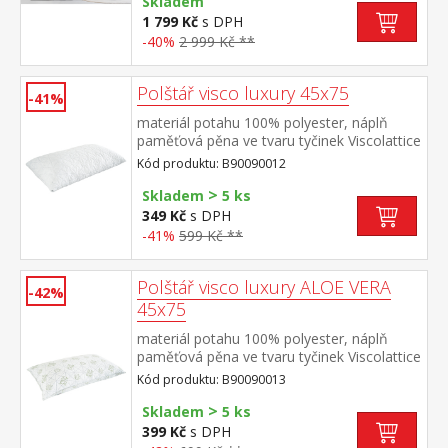
Skladem
1 799 Kč
s DPH
-40%
2 999 Kč **
Polštář visco luxury 45x75
-41%
materiál potahu 100% polyester, náplň
paměťová pěna ve tvaru tyčinek Viscolattice
MEMORY termosenzitivní, tvarová paměť,
Kód produktu: B90090012
elegantně prošitý potah pratelný do 30 °C
>
Skladem
5 ks
349 Kč
s DPH
-41%
599 Kč **
Polštář visco luxury ALOE VERA
-42%
45x75
materiál potahu 100% polyester, náplň
paměťová pěna ve tvaru tyčinek Viscolattice
MEMORY termosenzitivní, tvarová paměť,
Kód produktu: B90090013
elegantně prošitý potah s ALOE
>
VERA pratelný do 30 °C
Skladem
5 ks
399 Kč
s DPH