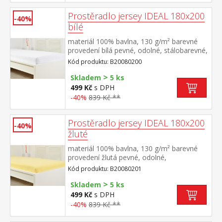
Prostěradlo jersey IDEAL 180x200
-40%
bílé
materiál 100% bavlna, 130 g/m² barevné
provedení bílá pevné, odolné, stálobarevné,
obšito gumou pro matrace do výšky 25
Kód produktu: B20080200
cm pratelné do 60 °C
>
Skladem
5 ks
499 Kč
s DPH
-40%
839 Kč **
Prostěradlo jersey IDEAL 180x200
-40%
žluté
materiál 100% bavlna, 130 g/m² barevné
provedení žlutá pevné, odolné,
stálobarevné, obšito gumou pro matrace
Kód produktu: B20080201
do výšky 25 cm pratelné do 60 °C
>
Skladem
5 ks
499 Kč
s DPH
-40%
839 Kč **