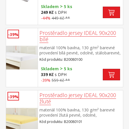
>
Skladem
5 ks
249 Kč
s DPH
-44%
449 Kč **
Prostěradlo jersey IDEAL 90x200
-39%
bílé
materiál 100% bavlna, 130 g/m² barevné
provedení bílá pevné, odolné, stálobarevné,
obšito gumou pro matrace do výšky 25
Kód produktu: B20080100
cm pratelné do 60 °C
>
Skladem
5 ks
339 Kč
s DPH
-39%
559 Kč **
Prostěradlo jersey IDEAL 90x200
-39%
žluté
materiál 100% bavlna, 130 g/m² barevné
provedení žlutá pevné, odolné,
stálobarevné, obšito gumou pro matrace
Kód produktu: B20080101
do výšky 25 cm pratelné do 60 °C