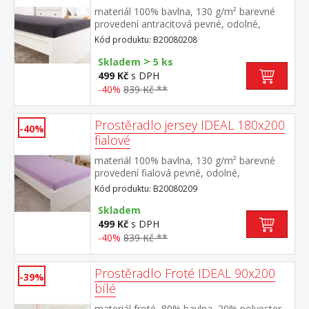
materiál 100% bavlna, 130 g/m² barevné
provedení antracitová pevné, odolné,
stálobarevné, obšito gumou pro matrace
Kód produktu: B20080208
do výšky 25 cm pratelné do 60 °C
>
Skladem
5 ks
499 Kč
s DPH
-40%
839 Kč **
Prostěradlo jersey IDEAL 180x200
-40%
fialové
materiál 100% bavlna, 130 g/m² barevné
provedení fialová pevné, odolné,
stálobarevné, obšito gumou pro matrace
Kód produktu: B20080209
do výšky 25 cm pratelné do 60 °C
Skladem
499 Kč
s DPH
-40%
839 Kč **
Prostěradlo Froté IDEAL 90x200
-39%
bílé
materiál froté, 80% bavlna, 20% polyester,