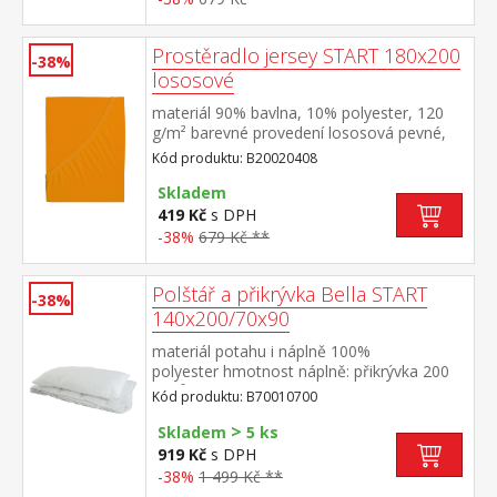
Prostěradlo jersey START 180x200
-38%
lososové
materiál 90% bavlna, 10% polyester, 120
g/m² barevné provedení lososová pevné,
odolné, stálobarevné, obšito gumou pro
Kód produktu: B20020408
matrace do výšky 25 cm pratelné do 60 °C
Skladem
419 Kč
s DPH
-38%
679 Kč **
Polštář a přikrývka Bella START
-38%
140x200/70x90
materiál potahu i náplně 100%
polyester hmotnost náplně: přikrývka 200
g/m², polštář: cca 850 g rozměry: přikrývka
Kód produktu: B70010700
140 × 200 cm, polštář 70 × 90
>
cm termoregulační, antibakteriální, vhodné
Skladem
5 ks
pro alergiky přikrývka je elegantně
919 Kč
s DPH
prošitá pratelné do 60 °C
-38%
1 499 Kč **