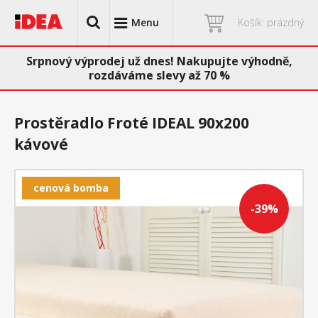
Menu
Košík: prázdný
Srpnový výprodej už dnes! Nakupujte výhodně,
rozdáváme slevy až 70 %
Prostěradlo Froté IDEAL 90x200
kávové
cenová bomba
-39%