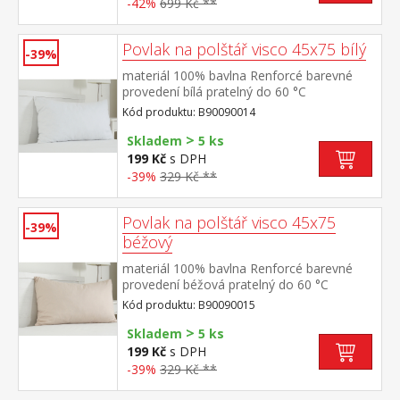
-42%
699 Kč **
Povlak na polštář visco 45x75 bílý
-39%
materiál 100% bavlna Renforcé barevné
provedení bílá pratelný do 60 °C
Kód produktu: B90090014
>
Skladem
5 ks
199 Kč
s DPH
-39%
329 Kč **
Povlak na polštář visco 45x75
-39%
béžový
materiál 100% bavlna Renforcé barevné
provedení béžová pratelný do 60 °C
Kód produktu: B90090015
>
Skladem
5 ks
199 Kč
s DPH
-39%
329 Kč **