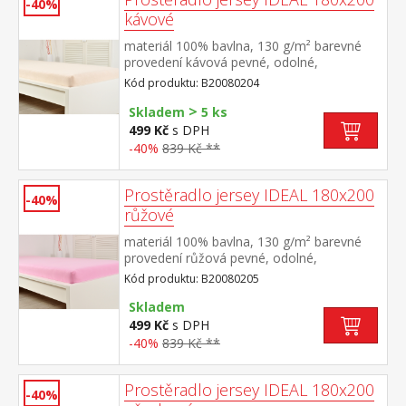
-40%
kávové
materiál 100% bavlna, 130 g/m² barevné
provedení kávová pevné, odolné,
stálobarevné, obšito gumou pro matrace
Kód produktu: B20080204
do výšky 25 cm pratelné do 60 °C
>
Skladem
5 ks
499 Kč
s DPH
-40%
839 Kč **
Prostěradlo jersey IDEAL 180x200
-40%
růžové
materiál 100% bavlna, 130 g/m² barevné
provedení růžová pevné, odolné,
stálobarevné, obšito gumou pro matrace
Kód produktu: B20080205
do výšky 25 cm pratelné do 60 °C
Skladem
499 Kč
s DPH
-40%
839 Kč **
Prostěradlo jersey IDEAL 180x200
-40%