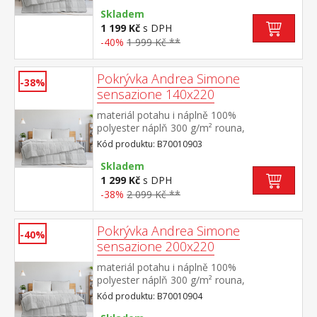
Skladem
1 199 Kč
s DPH
-40%
1 999 Kč **
Pokrývka Andrea Simone
-38%
sensazione 140x220
materiál potahu i náplně 100%
polyester náplň 300 g/m² rouna,
termoregulační elegantně prošitý potah
Kód produktu: B70010903
Skladem
1 299 Kč
s DPH
-38%
2 099 Kč **
Pokrývka Andrea Simone
-40%
sensazione 200x220
materiál potahu i náplně 100%
polyester náplň 300 g/m² rouna,
termoregulační elegantně prošitý potah
Kód produktu: B70010904