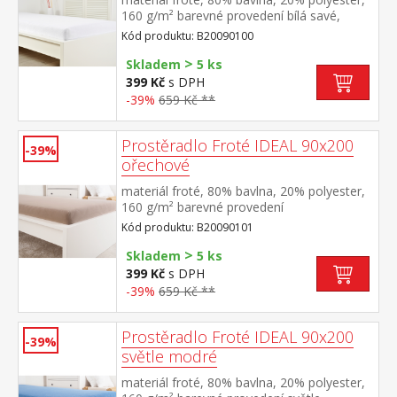
160 g/m² barevné provedení bílá savé,
odolné, stálobarevné, obšito gumou pro
Kód produktu: B20090100
matrace do výšky 25 cm pratelné do 40 °C
>
Skladem
5 ks
399 Kč
s DPH
-39%
659 Kč **
Prostěradlo Froté IDEAL 90x200
-39%
ořechové
materiál froté, 80% bavlna, 20% polyester,
160 g/m² barevné provedení
ořechová savé, odolné, stálobarevné,
Kód produktu: B20090101
obšito gumou pro matrace do výšky 25
>
cm pratelné do 40 °C
Skladem
5 ks
399 Kč
s DPH
-39%
659 Kč **
Prostěradlo Froté IDEAL 90x200
-39%
světle modré
materiál froté, 80% bavlna, 20% polyester,