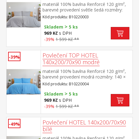
materiál 100% bavlna Renforcé 120 g/m²,
barevné provedení světle šedá rozměry:
140 × 200 cm + 70 × 90 cm pevné, odolné,
Kód produktu: B10220003
stálobarevné, nesrážlivá úprava, hotelový
>
uzávěr pratelné do 60 °C
Skladem
5 ks
969 Kč
s DPH
-39%
1 599 Kč **
Povlečení TOP HOTEL
-39%
140x200/70x90 modré
materiál 100% bavlna Renforcé 120 g/m²,
barevné provedení modrá rozměry: 140 ×
200 cm + 70 × 90 cm pevné, odolné,
Kód produktu: B10220004
stálobarevné, nesrážlivá úprava, hotelový
>
uzávěr pratelné do 60 °C
Skladem
5 ks
969 Kč
s DPH
-39%
1 599 Kč **
Povlečení HOTEL 140x200/70x90
-49%
bílé
materiál 100% bavlna Renforcé 120 g/m²,