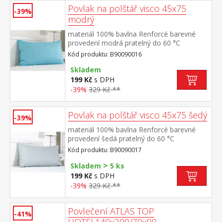
Povlak na polštář visco 45x75
-39%
modrý
materiál 100% bavlna Renforcé barevné
provedení modrá pratelný do 60 °C
Kód produktu: B90090016
Skladem
199 Kč
s DPH
-39%
329 Kč **
Povlak na polštář visco 45x75 šedý
-39%
materiál 100% bavlna Renforcé barevné
provedení šedá pratelný do 60 °C
Kód produktu: B90090017
>
Skladem
5 ks
199 Kč
s DPH
-39%
329 Kč **
Povlečení ATLAS TOP
-41%