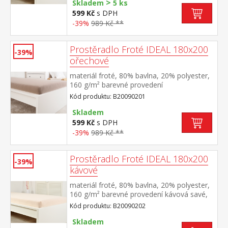
>
Skladem
5 ks
599 Kč
s DPH
-39%
989 Kč **
Prostěradlo Froté IDEAL 180x200
-39%
ořechové
materiál froté, 80% bavlna, 20% polyester,
160 g/m² barevné provedení
ořechová savé, odolné, stálobarevné,
Kód produktu: B20090201
obšito gumou pro matrace do výšky 25
cm pratelné do 40 °C
Skladem
599 Kč
s DPH
-39%
989 Kč **
Prostěradlo Froté IDEAL 180x200
-39%
kávové
materiál froté, 80% bavlna, 20% polyester,
160 g/m² barevné provedení kávová savé,
odolné, stálobarevné, obšito gumou pro
Kód produktu: B20090202
matrace do výšky 25 cm pratelné do 40 °C
Skladem