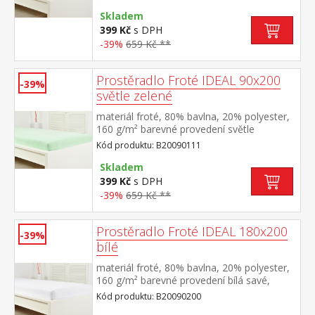
matrace do výšky 25 cm pratelné do 40 °C
Skladem
399 Kč
s DPH
-39%
659 Kč **
Prostěradlo Froté IDEAL 90x200
-39%
světle zelené
materiál froté, 80% bavlna, 20% polyester,
160 g/m² barevné provedení světle
zelená savé, odolné, stálobarevné, obšito
Kód produktu: B20090111
gumou pro matrace do výšky 25
cm pratelné do 40 °C
Skladem
399 Kč
s DPH
-39%
659 Kč **
Prostěradlo Froté IDEAL 180x200
-39%
bílé
materiál froté, 80% bavlna, 20% polyester,
160 g/m² barevné provedení bílá savé,
odolné, stálobarevné, obšito gumou pro
Kód produktu: B20090200
matrace do výšky 25 cm pratelné do 40 °C