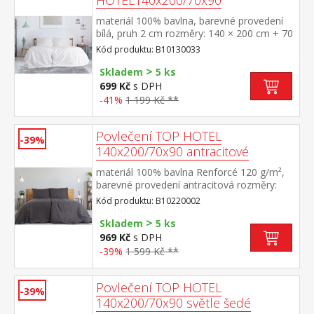
HOTEL140x200/70x90
materiál 100% bavlna, barevné provedení
bílá, pruh 2 cm rozměry: 140 × 200 cm + 70
× 90 cm odolné, nesrážlivá úprava, hotelový
Kód produktu: B10130033
uzávěr pratelné do 60 °C
>
Skladem
5 ks
699 Kč
s DPH
-41%
1 199 Kč **
Povlečení TOP HOTEL
-39%
140x200/70x90 antracitové
materiál 100% bavlna Renforcé 120 g/m²,
barevné provedení antracitová rozměry:
140 × 200 cm + 70 × 90 cm pevné, odolné,
Kód produktu: B10220002
stálobarevné, nesrážlivá úprava, hotelový
>
uzávěr pratelné do 60 °C
Skladem
5 ks
969 Kč
s DPH
-39%
1 599 Kč **
Povlečení TOP HOTEL
-39%
140x200/70x90 světle šedé