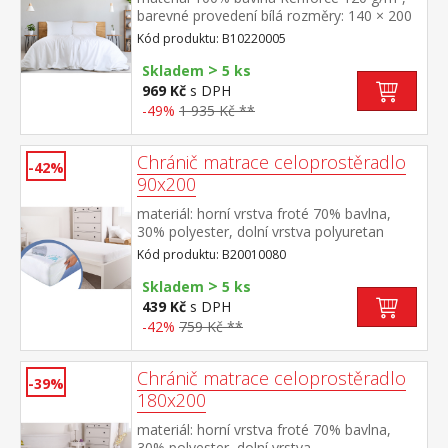
barevné provedení bílá rozměry: 140 × 200
cm + 70 × 90 cm pevné, odolné,
Kód produktu: B10220005
stálobarevné, nesrážlivá úprava, hotelový
>
uzávěr pratelné do 60 °C
Skladem
5 ks
969 Kč
s DPH
-49%
1 935 Kč **
Chránič matrace celoprostěradlo
-42%
90x200
materiál: horní vrstva froté 70% bavlna,
30% polyester, dolní vrstva polyuretan
barevné provedení bílá obšito gumou,
Kód produktu: B20010080
pratelné do 60 °C
>
Skladem
5 ks
439 Kč
s DPH
-42%
759 Kč **
Chránič matrace celoprostěradlo
-39%
180x200
materiál: horní vrstva froté 70% bavlna,
30% polyester, dolní vrstva