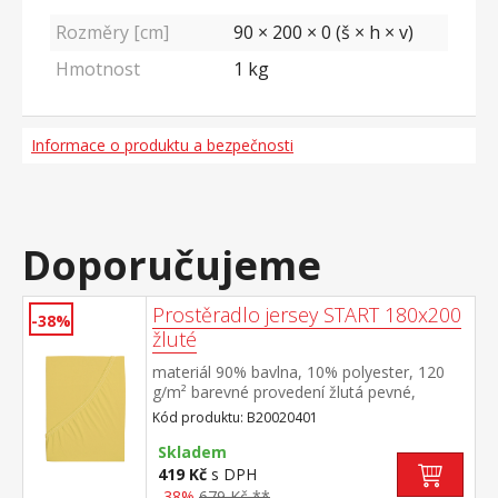
Rozměry [cm]
90 × 200 × 0 (š × h × v)
Hmotnost
1
kg
Informace o produktu a bezpečnosti
Doporučujeme
Prostěradlo jersey START 180x200
-38%
žluté
materiál 90% bavlna, 10% polyester, 120
g/m² barevné provedení žlutá pevné,
odolné, stálobarevné, obšito gumou pro
Kód produktu: B20020401
matrace do výšky 25 cm pratelné do 60 °C
Skladem
419 Kč
s DPH
-38%
679 Kč **