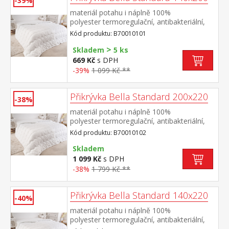
-39%
materiál potahu i náplně 100%
polyester termoregulační, antibakteriální,
vhodná pro alergiky elegantně
Kód produktu: B70010101
prošitá pratelná do 60 °C
>
Skladem
5 ks
669 Kč
s DPH
-39%
1 099 Kč **
Přikrývka Bella Standard 200x220
-38%
materiál potahu i náplně 100%
polyester termoregulační, antibakteriální,
vhodná pro alergiky elegantně
Kód produktu: B70010102
prošitá pratelná do 60 °C
Skladem
1 099 Kč
s DPH
-38%
1 799 Kč **
Přikrývka Bella Standard 140x220
-40%
materiál potahu i náplně 100%
polyester termoregulační, antibakteriální,
vhodná pro alergiky elegantně