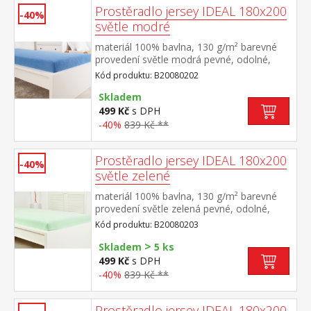
Prostěradlo jersey IDEAL 180x200
-40%
světle modré
materiál 100% bavlna, 130 g/m² barevné
provedení světle modrá pevné, odolné,
stálobarevné, obšito gumou pro matrace
Kód produktu: B20080202
do výšky 25 cm pratelné do 60 °C
Skladem
499 Kč
s DPH
-40%
839 Kč **
Prostěradlo jersey IDEAL 180x200
-40%
světle zelené
materiál 100% bavlna, 130 g/m² barevné
provedení světle zelená pevné, odolné,
stálobarevné, obšito gumou pro matrace
Kód produktu: B20080203
do výšky 25 cm pratelné do 60 °C
>
Skladem
5 ks
499 Kč
s DPH
-40%
839 Kč **
Prostěradlo jersey IDEAL 180x200