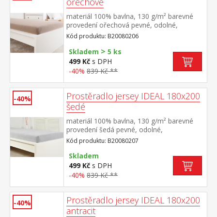
ořechové
materiál 100% bavlna, 130 g/m² barevné
provedení ořechová pevné, odolné,
stálobarevné, obšito gumou pro matrace
Kód produktu: B20080206
do výšky 25 cm pratelné do 60 °C
>
Skladem
5 ks
499 Kč
s DPH
-40%
839 Kč **
Prostěradlo jersey IDEAL 180x200
-40%
šedé
materiál 100% bavlna, 130 g/m² barevné
provedení šedá pevné, odolné,
stálobarevné, obšito gumou pro matrace
Kód produktu: B20080207
do výšky 25 cm pratelné do 60 °C
Skladem
499 Kč
s DPH
-40%
839 Kč **
Prostěradlo jersey IDEAL 180x200
-40%
antracit