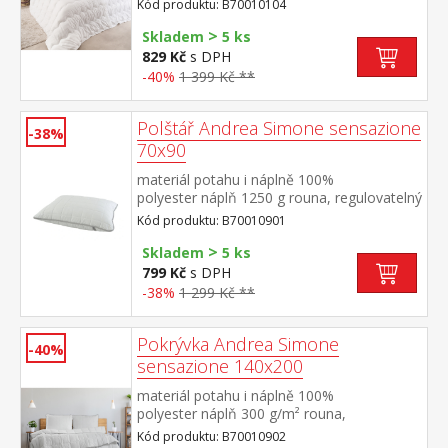
Kód produktu: B70010104
prošitá pratelná do 60 °C
>
Skladem
5 ks
829 Kč
s DPH
-40%
1 399 Kč **
Polštář Andrea Simone sensazione
-38%
70x90
materiál potahu i náplně 100%
polyester náplň 1250 g rouna, regulovatelný
obsah elegantně prošitý potah na zip
Kód produktu: B70010901
>
Skladem
5 ks
799 Kč
s DPH
-38%
1 299 Kč **
Pokrývka Andrea Simone
-40%
sensazione 140x200
materiál potahu i náplně 100%
polyester náplň 300 g/m² rouna,
termoregulační elegantně prošitý potah
Kód produktu: B70010902