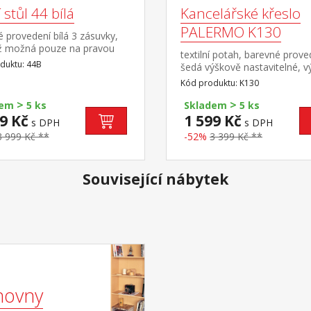
 stůl 44 bílá
Kancelářské křeslo
PALERMO K130
 provedení bílá 3 zásuvky,
 možná pouze na pravou
textilní potah, barevné prove
duktu: 44B
šedá výškově nastavitelné, v
sedu 36-45 cm šířka sedu 41
Kód produktu: K130
kovový pochromovaný kříž
>
>
dem
5 ks
Skladem
5 ks
9 Kč
1 599 Kč
s DPH
s DPH
3 999 Kč **
-52%
3 399 Kč **
Související nábytek
hovny