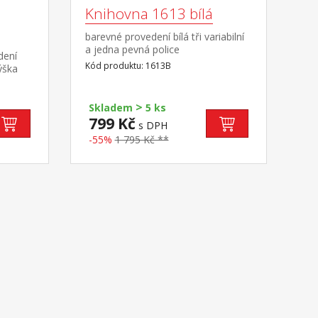
Knihovna 1613 bílá
barevné provedení bílá tři variabilní
a jedna pevná police
dení
Kód produktu: 1613B
ýška
 cm,
>
Skladem
5 ks
799 Kč
s DPH
-55%
1 795 Kč **