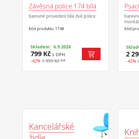
Závěsná police 174 bílá
Psací
barevné provedení bílá dvě police
barevné
montáž
stranu
Kód produktu: 174B
Kód pro
Skladem: 6.9.2026
Skla
799 Kč
2 29
s DPH
-42%
1 399 Kč **
-42%
Kancelářské
Kni
židle