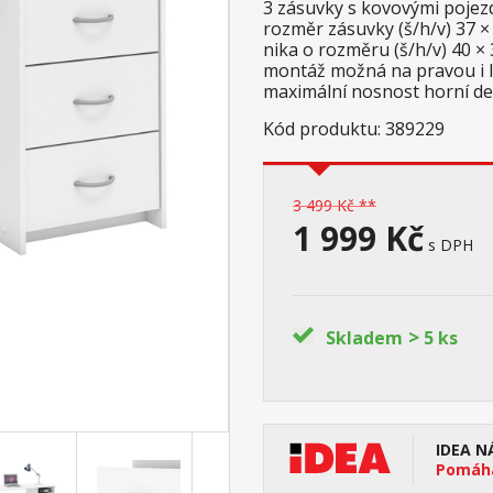
3 zásuvky s kovovými poje
rozměr zásuvky (š/h/v) 37 ×
nika o rozměru (š/h/v) 40 ×
montáž možná na pravou i 
maximální nosnost horní de
Kód produktu: 389229
3 499 Kč **
1 999 Kč
s DPH
>
Skladem
5 ks
IDEA N
Pomáhá