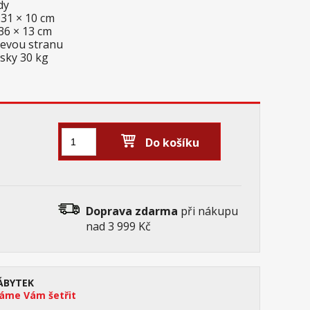
zdy
 31 × 10 cm
 36 × 13 cm
levou stranu
sky 30 kg
Do košíku
Doprava zdarma
při nákupu
nad 3 999 Kč
ÁBYTEK
me Vám šetřit