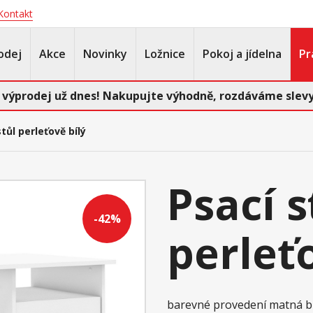
Kontakt
odej
Akce
Novinky
Ložnice
Pokoj a jídelna
Pr
 výprodej už dnes! Nakupujte výhodně, rozdáváme slevy
tůl perleťově bílý
Psací s
-42%
perleťo
barevné provedení matná b