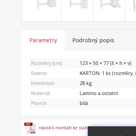
Parametry
Podrobný popis
Rozměry [cm]
123 × 50 × 77 (š × h × v)
Baleno
KARTON: 1 ks (rozměry, š
Hmotnost
28
kg
Materiál
Lamino a ostatní
Povrch
bílá
návod k montáži ke stažení zde