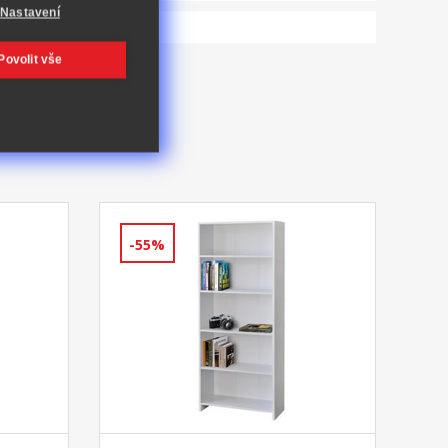
Nastavení
Povolit vše
-55%