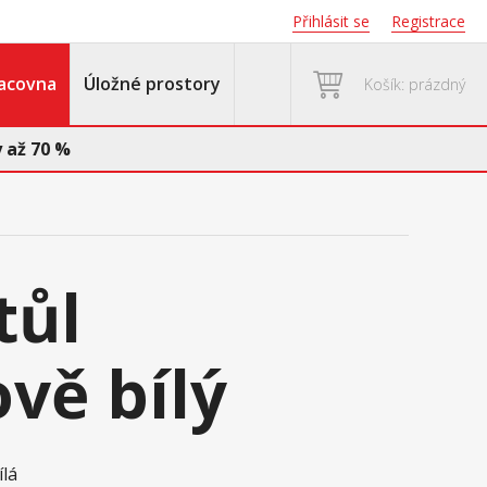
Přihlásit se
Registrace
acovna
Úložné prostory
Košík: prázdný
 až 70 %
tůl
vě bílý
ílá