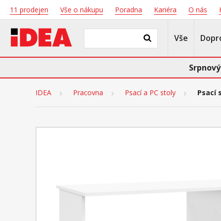
11 prodejen
Vše o nákupu
Poradna
Kariéra
O nás
Vše
Dopr
Srpnový
IDEA
Pracovna
Psací a PC stoly
Psací s