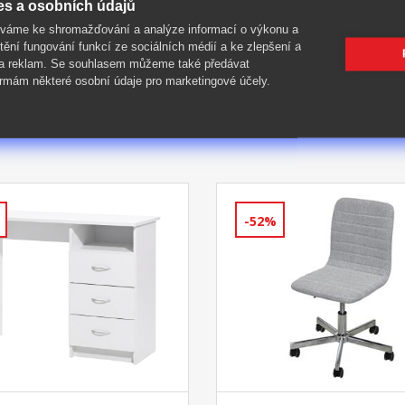
es a osobních údajů
íváme ke shromažďování a analýze informací o výkonu a
tění fungování funkcí ze sociálních médií a ke zlepšení a
 a reklam. Se souhlasem můžeme také předávat
rmám některé osobní údaje pro marketingové účely.
-52%