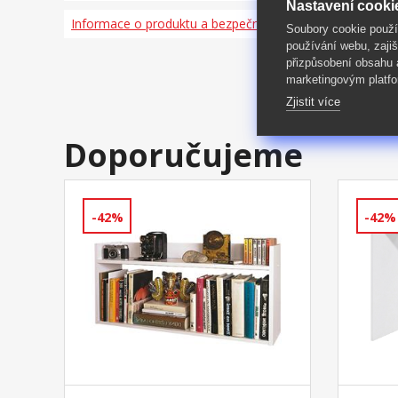
Nastavení cooki
Informace o produktu a bezpečnosti
Soubory cookie použ
používání webu, zajiš
přizpůsobení obsahu
marketingovým platfo
Zjistit více
Doporučujeme
-42%
-42%