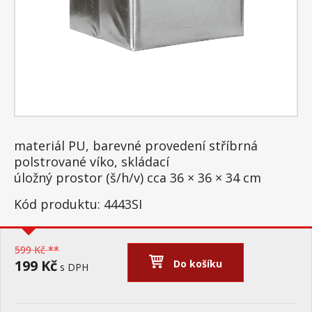
materiál PU, barevné provedení stříbrná
polstrované víko, skládací
úložný prostor (š/h/v) cca 36 × 36 × 34 cm
Kód produktu: 4443SI
599 Kč **
199 Kč
Do košíku
s DPH