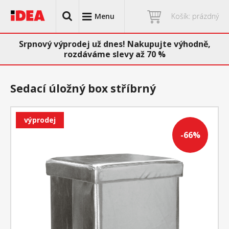
Menu
Košík: prázdný
Srpnový výprodej už dnes! Nakupujte výhodně,
rozdáváme slevy až 70 %
Sedací úložný box stříbrný
výprodej
-66%