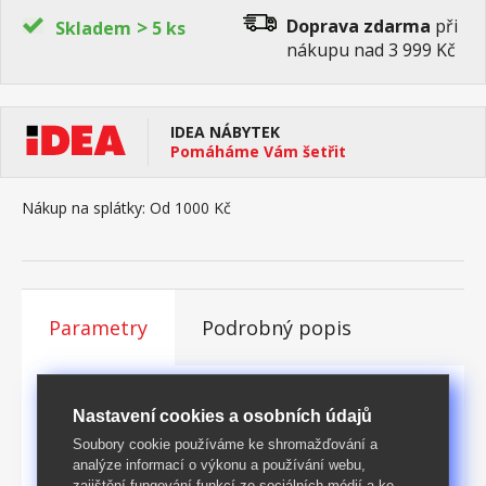
>
Doprava zdarma
při
Skladem
5 ks
nákupu nad 3 999 Kč
IDEA NÁBYTEK
Pomáháme Vám šetřit
Nákup na splátky:
Od 1000 Kč
Parametry
Podrobný popis
Rozměry [cm]
40 × 40 × 38 (š × h × v)
Nastavení cookies a osobních údajů
KARTON: 1 ks (rozměry,
Soubory cookie používáme ke shromažďování a
Baleno
analýze informací o výkonu a používání webu,
š/v/d: 42 × 11 × 43 cm)
zajištění fungování funkcí ze sociálních médií a ke