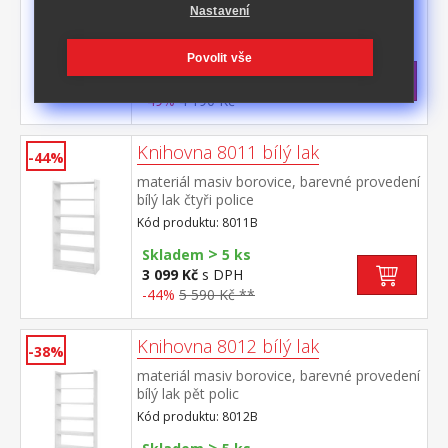
bílý lak dvě police
Nastavení
Kód produktu: 8010B
>
Povolit vše
Skladem
5 ks
2 099 Kč
s DPH
-49%
4 190 Kč **
Knihovna 8011 bílý lak
-44%
materiál masiv borovice, barevné provedení
bílý lak čtyři police
Kód produktu: 8011B
>
Skladem
5 ks
3 099 Kč
s DPH
-44%
5 590 Kč **
Knihovna 8012 bílý lak
-38%
materiál masiv borovice, barevné provedení
bílý lak pět polic
Kód produktu: 8012B