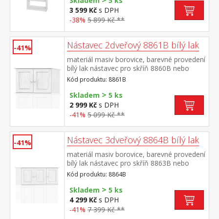
>
Skladem
5 ks
3 599 Kč
s DPH
-38%
5 899 Kč **
Nástavec 2dveřový 8861B bílý lak
-41%
materiál masiv borovice, barevné provedení
bílý lak nástavec pro skříň 8860B nebo
8850B
Kód produktu: 8861B
>
Skladem
5 ks
2 999 Kč
s DPH
-41%
5 099 Kč **
Nástavec 3dveřový 8864B bílý lak
-41%
materiál masiv borovice, barevné provedení
bílý lak nástavec pro skříň 8863B nebo
8851B
Kód produktu: 8864B
>
Skladem
5 ks
4 299 Kč
s DPH
-41%
7 399 Kč **