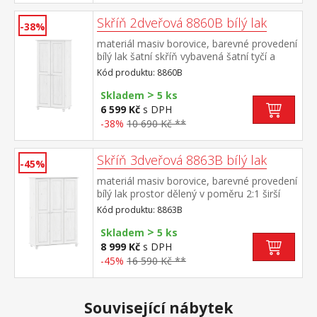
Skříň 2dveřová 8860B bílý lak
-38%
materiál masiv borovice, barevné provedení
bílý lak šatní skříň vybavená šatní tyčí a
policí doporučený nástavec 8861B
Kód produktu: 8860B
>
Skladem
5 ks
6 599 Kč
s DPH
-38%
10 690 Kč **
Skříň 3dveřová 8863B bílý lak
-45%
materiál masiv borovice, barevné provedení
bílý lak prostor dělený v poměru 2:1 širší
část šatní tyč a police, užší část 3 variabilní
Kód produktu: 8863B
police doporučený nástavec 8864B
>
Skladem
5 ks
8 999 Kč
s DPH
-45%
16 590 Kč **
Související nábytek