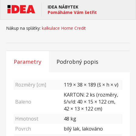
IDEA NÁBYTEK
Pomáháme Vám šetřit
Nákup na splátky:
kalkulace Home Credit
Parametry
Podrobný popis
Rozměry [cm]
119 × 38 × 189 (š × h × v)
KARTON: 2 ks (rozměry,
Baleno
š/v/d: 40 × 15 × 122 cm,
42 × 13 × 122 cm)
Hmotnost
48
kg
Povrch
bílý lak, lakováno