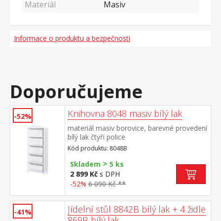
Materiál
Masiv
Informace o produktu a bezpečnosti
Doporučujeme
Knihovna 8048 masiv bílý lak
-52%
materiál masiv borovice, barevné provedení
bílý lak čtyři police
Kód produktu: 8048B
>
Skladem
5 ks
2 899 Kč
s DPH
-52%
6 090 Kč **
Jídelní stůl 8842B bílý lak + 4 židle
-41%
869B bílý lak