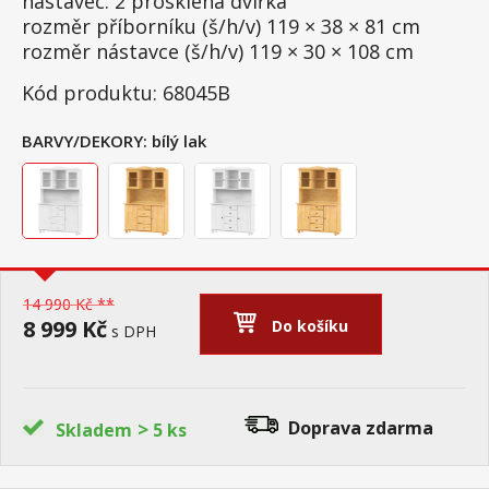
nástavec: 2 prosklená dvířka
rozměr příborníku (š/h/v) 119 × 38 × 81 cm
rozměr nástavce (š/h/v) 119 × 30 × 108 cm
Kód produktu: 68045B
BARVY/DEKORY:
bílý lak
14 990 Kč **
8 999 Kč
Do košíku
s DPH
>
Doprava zdarma
Skladem
5 ks